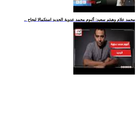
.. محمد علام وهيثم سعيد: ألبوم محمد عدوية الجديد استكمالا لنجاح