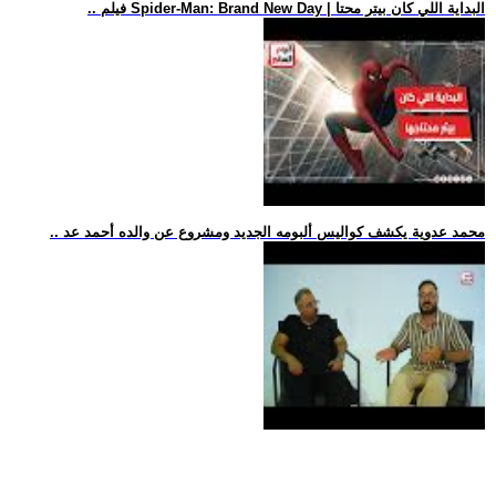
.. فيلم Spider-Man: Brand New Day | البداية اللي كان بيتر محتا
.. محمد عدوية يكشف كواليس ألبومه الجديد ومشروع عن والده أحمد عد