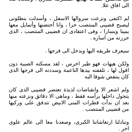
الى افاق علا.
لم اكتفى ونزعت سروالها الاسفل ، وأسدلت بنطلونى
ليصبح قضيبى المنتصب حرا ، وانا أحتضنها وأتمايل معها
يمينا ويسارا ، وفى اعتقادى ان قضيبى المنتصب ، الذى
حررته من اساره .
سيعرف طريقه اليها ويدخل الى فرجها .
ولكن هيهات فهو طير اخرس ، لقد مسكته الصبية دون
اقول لها ، تلقفته بيدها الناعمة وسددته الى فرجها الذى
كان ينتفض شوقا اليه
ولم اشعر الا وانقباضات لذيذة تعتصر قضيبى الذى كان
يتجول داخلها برأسه فقط ، وماهى الا دقائق ونزعته منها
بعد ان بدأت قطرات المنى الابيض تتدفق على وركيها
من قضيبى المنتصب .
وتبادلنا ارتعاشاتنا الكبرى، وصعدنا معا الى عالم علوى
اخر .