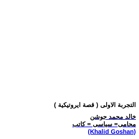
التجربة الاولى ( قصة ايروتيكية )
خالد محمد جوشن
محامى= سياسى = كاتب
(Khalid Goshan)