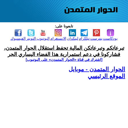
تابعونا على:
بودكاست
بنترست
تيلكرام
لينكدإن
الانستغرام
اليوتيوب
التويتر
الفيسبوك
تبرعاتكم وتبرعاتكن المالية تحفظ استقلال الحوار المتمدن،
فشاركونا في دعم استمرارية هذا الفضاء اليساري الحر
[اشترك في قناة ‫«الحوار المتمدن» على اليوتيوب]
الحوار المتمدن - موبايل
الموقع الرئيسي