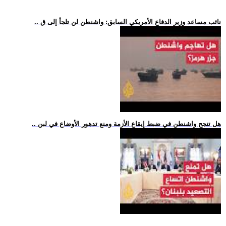
.. نائب مساعد وزير الدفاع الأمريكي السابق: واشنطن لن تلجأ إلى ق
.. هل تنجح واشنطن في ضبط إيقاع الأزمة ومنع تدهور الأوضاع في لبن