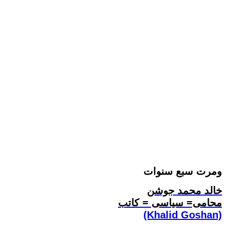
ومرت سبع سنوات
خالد محمد جوشن
محامى= سياسى = كاتب
(Khalid Goshan)