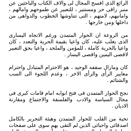
الرائع الذى افسح المجال لى والاف الكتاب والباحثين عن
منبر راقى حر ومستنير ، للتعبير عن طموحهم وامالهم ،
وامانيهم، لامتهم ، التى تتناوشها الخطوب والدواهى من
داخلها ومن خارجها .
من الروعة ان الحوار المتمدن ورغم الاتجاه اليسارى
الذى يغلب عليه، كان واعيا بقيمة الحرية والتعدد ، كان
واعيا بالحرية كاملة ، للمؤمن والملحد ، واعيا بحق التعبير
لاقصى اليمين واقصى اليسار .
كان ومازال سقفه الوحيد ، هو الاحترام المتبادل واحترام
معايير الرأى والرأى الاخر ، وعدم اللجوء الى السب
والشتائم .
نجح الحوار المتمدن فى فتح ابوابه امام قامات كبرى فى
مجال السياسة والادب والفلسفة والاجتماع ومقارنة
الاديان .
تحية من القلب للحوار المتمدن وهيئة التحرير بالكامل
اصدقائى واحبائى الذين لم التقى بهم سوى على صفحات