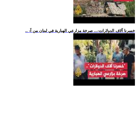
.. -خسرنا آلاف الدولارات-... صرخة مزارعي الهبارية في لبنان من آ