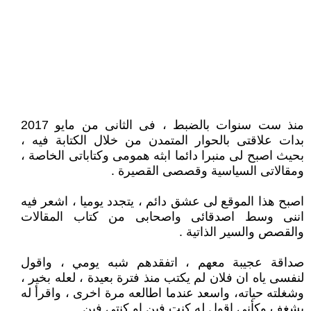
منذ ست سنوات بالضبط ، فى الثانى من مايو 2017
بدات علاقتى بالحوار المتمدن من خلال الكتابة فيه ،
بحيث اصبح لى منبرا دائما ابثه همومى وكتاباتى الخاصة ،
ومقالاتى السياسية وقصصى القصيرة .
اصبح هذا الموقع لى عشق دائم ، يتجدد يوميا ، اشعر فيه
اننى وسط اصدقائى واصحابى من كتاب المقالات
والقصص والسير الذاتية .
صداقة عجيبة معهم ، اتفقدهم شبه يومي ، واقول
لنفسى ياه ان فلان لم يكتب منذ فترة بعيدة ، لعله بخير ،
وشغلته حياته، واسعد عندما اطالعه مرة اخرى ، واقرأ له
بشغف وكأنى اقول له كنت فين او كنتى فين .