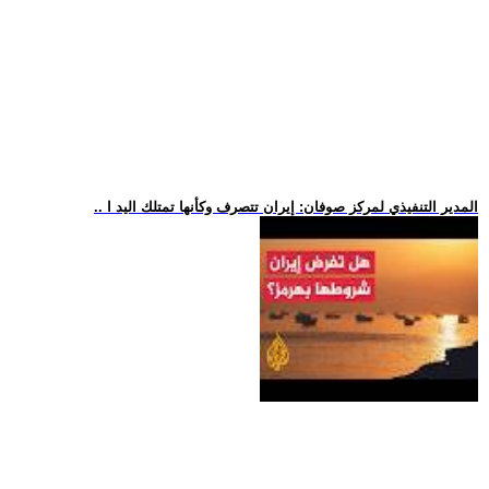
.. المدير التنفيذي لمركز صوفان: إيران تتصرف وكأنها تمتلك اليد ا