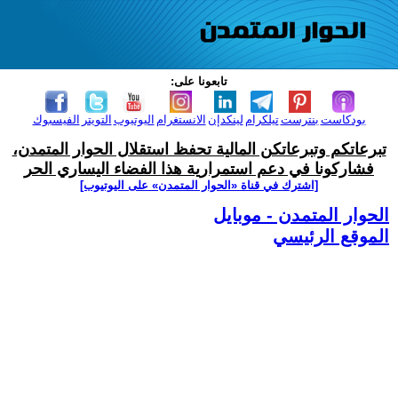
تابعونا على:
بودكاست
بنترست
تيلكرام
لينكدإن
الانستغرام
اليوتيوب
التويتر
الفيسبوك
تبرعاتكم وتبرعاتكن المالية تحفظ استقلال الحوار المتمدن،
فشاركونا في دعم استمرارية هذا الفضاء اليساري الحر
[اشترك في قناة ‫«الحوار المتمدن» على اليوتيوب]
الحوار المتمدن - موبايل
الموقع الرئيسي