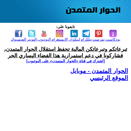
تابعونا على:
بودكاست
بنترست
تيلكرام
لينكدإن
الانستغرام
اليوتيوب
التويتر
الفيسبوك
تبرعاتكم وتبرعاتكن المالية تحفظ استقلال الحوار المتمدن،
فشاركونا في دعم استمرارية هذا الفضاء اليساري الحر
[اشترك في قناة ‫«الحوار المتمدن» على اليوتيوب]
الحوار المتمدن - موبايل
الموقع الرئيسي