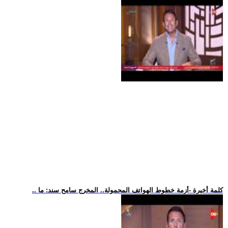
.. كلمة أخيرة -أزمة خطوط الهواتف المحمولة.. المخرج سامح سند: ما