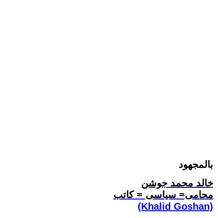
بالمجهود
خالد محمد جوشن
محامى= سياسى = كاتب
(Khalid Goshan)