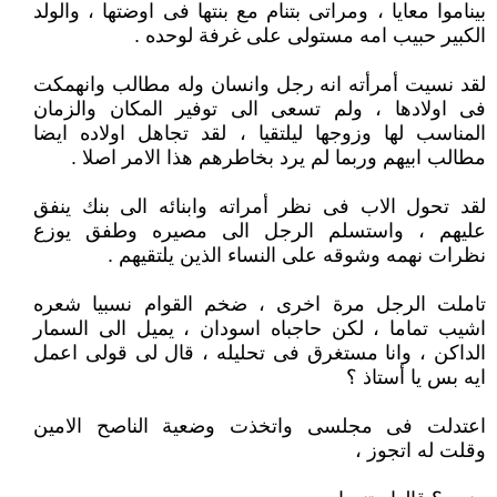
بيناموا معايا ، ومراتى بتنام مع بنتها فى اوضتها ، والولد
الكبير حبيب امه مستولى على غرفة لوحده .
لقد نسيت أمرأته انه رجل وانسان وله مطالب وانهمكت
فى اولادها ، ولم تسعى الى توفير المكان والزمان
المناسب لها وزوجها ليلتقيا ، لقد تجاهل اولاده ايضا
مطالب ابيهم وربما لم يرد بخاطرهم هذا الامر اصلا .
لقد تحول الاب فى نظر أمراته وابنائه الى بنك ينفق
عليهم ، واستسلم الرجل الى مصيره وطفق يوزع
نظرات نهمه وشوقه على النساء الذين يلتقيهم .
تاملت الرجل مرة اخرى ، ضخم القوام نسبيا شعره
اشيب تماما ، لكن حاجباه اسودان ، يميل الى السمار
الداكن ، وانا مستغرق فى تحليله ، قال لى قولى اعمل
ايه بس يا أستاذ ؟
اعتدلت فى مجلسى واتخذت وضعية الناصح الامين
وقلت له اتجوز ،