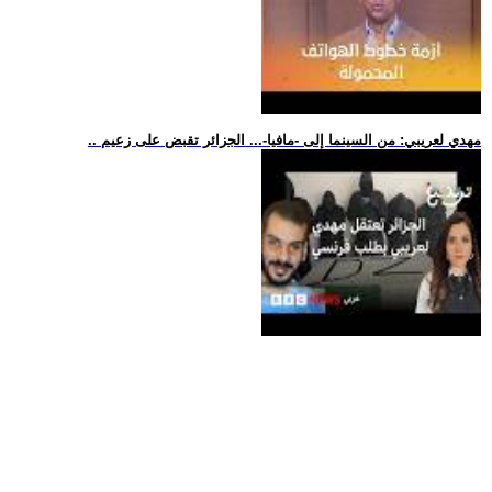
.. مهدي لعريبي: من السينما إلى -مافيا-... الجزائر تقبض على زعيم