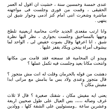
عندى خمسة وخمسين سنة ، خشيت ان اقول له العمر
الحقيقى ، وقمت من فورى وجلست فى مواجهته
مباشرة وشعرت اننى امام كنز ادمى وحوار شيق لن
ينتهى .
وانا ارتب مقعدى الجديد جاءت محامية اربعينية تلطخ
وجهها بالمساحيق وجلست بجوارى ، نظر اليها نظرة
شبق ، انا اعرفها وقال بصوت خفيض لى ، الواحد لما
بيشوف أمراة بيتجن ويكاد يقفز عليها .
ويبدو ان المحامية قد سمعته فقد قامت من مكانها
وانتحت مكانا بعيد وجلست فيه تكمل عملها ؟
دهشت من قوله بالحرمان وقلت له انت مش متجوز ؟
قال متجوز وعندى ولاد بس ما بنامش مع مراتى ابدا
مفيش مكان ؟
يعنى ايه مفيش مكان ، شقتك صغيرة ؟ قال لا ثلاث
غرف وصاله ،،،،، بس العيال على طول صحيين اربعة
وعشرين ساعة .,ومستوليين على الشقة كلها ، وولدين