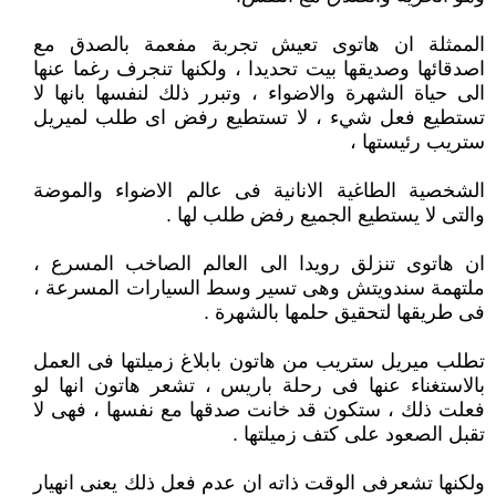
الممثلة ان هاتوى تعيش تجربة مفعمة بالصدق مع
اصدقائها وصديقها بيت تحديدا ، ولكنها تنجرف رغما عنها
الى حياة الشهرة والاضواء ، وتبرر ذلك لنفسها بانها لا
تستطيع فعل شيء ، لا تستطيع رفض اى طلب لميريل
ستريب رئيستها ،
الشخصية الطاغية الانانية فى عالم الاضواء والموضة
والتى لا يستطيع الجميع رفض طلب لها .
ان هاتوى تنزلق رويدا الى العالم الصاخب المسرع ،
ملتهمة سندويتش وهى تسير وسط السيارات المسرعة ،
فى طريقها لتحقيق حلمها بالشهرة .
تطلب ميريل ستريب من هاتون بابلاغ زميلتها فى العمل
بالاستغناء عنها فى رحلة باريس ، تشعر هاتون انها لو
فعلت ذلك ، ستكون قد خانت صدقها مع نفسها ، فهى لا
تقبل الصعود على كتف زميلتها .
ولكنها تشعرفى الوقت ذاته ان عدم فعل ذلك يعنى انهيار