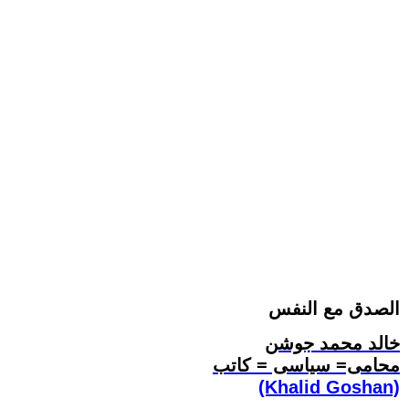
الصدق مع النفس
خالد محمد جوشن
محامى= سياسى = كاتب
(Khalid Goshan)