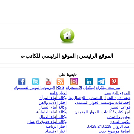
الموقع الرئيسي
الموقع الرئيسي للكاتب-ة
|
تابعونا على:
بنترست
تيلكرام
لينكدإن
الانستغرام
RSS
اليوتيوب
التويتر
الفيسبوك
الموقع الرئيسي
أخبار عامة
هيئة ادارة الحوار المتمدن - للإتصال بنا
وكالة أنباء المرأة
إحصائيات مؤسسة الحوار المتمدن
اخبار الأدب والفن
قواعد النشر
وكالة أنباء اليسار
ابرز كتاب / كاتبات الحوار المتمدن
وكالة أنباء العلمانية
يوتيوب التمدن
وكالة أنباء العمال
مكتبة التمدن
وكالة أنباء حقوق الإنسان
عدد الزوار: 3,429,248,119
اخبار الرياضة
اضافة موضوع جديد
اخبار الاقتصاد