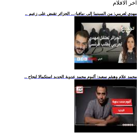
اخر الافلام
.. مهدي لعريبي: من السينما إلى -مافيا-... الجزائر تقبض على زعيم
.. محمد علام وهيثم سعيد: ألبوم محمد عدوية الجديد استكمالا لنجاح