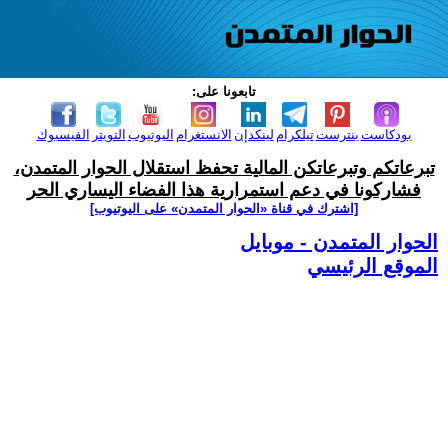
تابعونا على:
بودكاست
بنترست
تيلكرام
لينكدإن
الانستغرام
اليوتيوب
التويتر
الفيسبوك
تبرعاتكم وتبرعاتكن المالية تحفظ استقلال الحوار المتمدن،
فشاركونا في دعم استمرارية هذا الفضاء اليساري الحر
[اشترك في قناة ‫«الحوار المتمدن» على اليوتيوب]
الحوار المتمدن - موبايل
الموقع الرئيسي