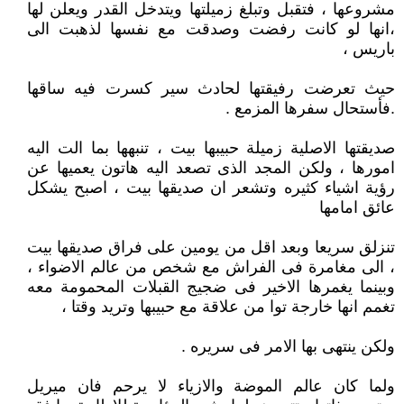
مشروعها ، فتقبل وتبلغ زميلتها ويتدخل القدر ويعلن لها
،انها لو كانت رفضت وصدقت مع نفسها لذهبت الى
باريس ،
حيث تعرضت رفيقتها لحادث سير كسرت فيه ساقها
.فأستحال سفرها المزمع .
صديقتها الاصلية زميلة حبيبها بيت ، تنبهها بما الت اليه
امورها ، ولكن المجد الذى تصعد اليه هاتون يعميها عن
رؤية اشياء كثيره وتشعر ان صديقها بيت ، اصبح يشكل
عائق امامها
تنزلق سريعا وبعد اقل من يومين على فراق صديقها بيت
، الى مغامرة فى الفراش مع شخص من عالم الاضواء ،
وبينما يغمرها الاخير فى ضجيج القبلات المحمومة معه
تغمم انها خارجة توا من علاقة مع حبيبها وتريد وقتا ،
ولكن ينتهى بها الامر فى سريره .
ولما كان عالم الموضة والازياء لا يرحم فان ميريل