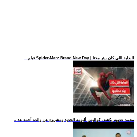
.. فيلم Spider-Man: Brand New Day | البداية اللي كان بيتر محتا
.. محمد عدوية يكشف كواليس ألبومه الجديد ومشروع عن والده أحمد عد