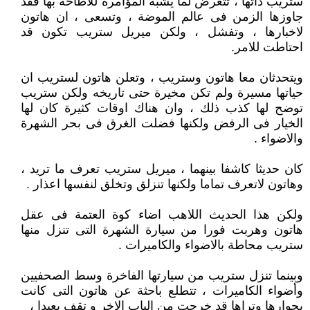
ستريب ذاتها ، تتعرض لما يشبه المؤامرة للاطاحة بها فقد
جاوزها الزمن فى عالم الموضة ، وتسعى ، ان هاتون
لاخبارها ، وتفشل ، ولكن ميريل ستريب تكون قد
احتاطت للامر.
ويتحدثان معا هاتون وستريب ، وتعلن هاتون لستريب ان
حياتها مسيرة ولم تكن مخيرة حتى تاريخه ولكن ستريب
توضح لها كذب ذلك ، وان هناك اوقات كثيرة كان لها
الخيار فى الرفض ولكنها فضلت الغرق فى بحر الشهرة
والاضواء .
كان حديثا كاشفا بينهما ، ميريل ستريب تعرف ما تريد ،
وهاتون لاتعرف تماما ولكنها تنزلق وتخلق لنفسها اعذار .
ولكن هذا الحديث اللاهب اضاء كوة العتمة فى عقل
هاتون وهربت فورا من سيارة الشهرة التى تنزل منها
ستريب محاطة بالاضواء والكاميرات .
وبينما تنزل ستريب من سيارتها الفاخرة وسط الصحفيين
وأضواء الكاميرات ، تتطلع باحثة عن هاتون التى كانت
بجوارها وتراها قد خرجت من الباب الاخر و تقف بعيدا ،