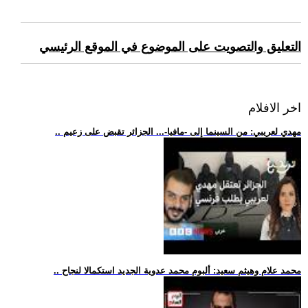
التعليق والتصويت على الموضوع في الموقع الرئيسي
اخر الافلام
.. مهدي لعريبي: من السينما إلى -مافيا-... الجزائر تقبض على زعيم
.. محمد علام وهيثم سعيد: ألبوم محمد عدوية الجديد استكمالا لنجاح