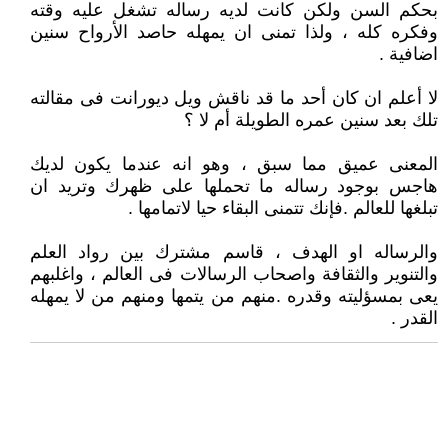
بحكم السن ولكن كانت لديه رساله تشغل عليه وقته
وفكره كله ، ولذا تمنى ان يمهله حاصد الأرواح سنين
اضافية .
لا أعلم ان كان أحد ما قد ناقش ويل ديورانت فى مقالته
تلك بعد سنين عمره الطويلة أم لا ؟
المعنى عميق مما سبق ، وهو انه عندما يكون لديك
هاجس بوجود رساله ما تحملها على ظهرك وتريد ان
تبلغها للعالم .فإنك تتمنى البقاء حيا لاتمامها .
والرساله او الهدف ، قاسم مشترك بين رواد العلم
والتنوير والثقافة واصحاب الرسالات فى العالم ، واغلبهم
يعى بمسؤليته وقدره .منهم من يتمها ومنهم من لا يمهله
القدر .