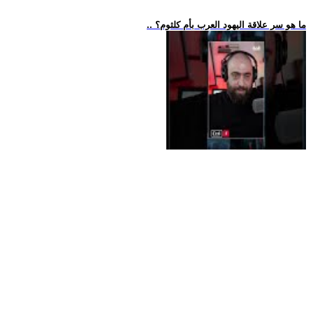
.. ما هو سر علاقة اليهود العرب بأم كلثوم؟