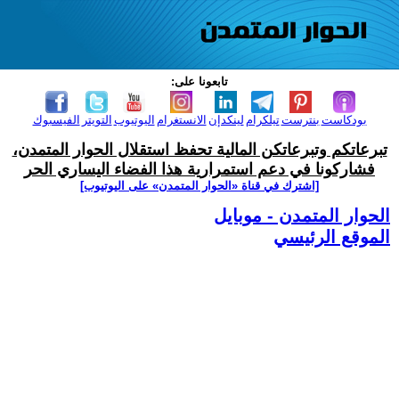
تابعونا على:
بودكاست
بنترست
تيلكرام
لينكدإن
الانستغرام
اليوتيوب
التويتر
الفيسبوك
تبرعاتكم وتبرعاتكن المالية تحفظ استقلال الحوار المتمدن،
فشاركونا في دعم استمرارية هذا الفضاء اليساري الحر
[اشترك في قناة ‫«الحوار المتمدن» على اليوتيوب]
الحوار المتمدن - موبايل
الموقع الرئيسي