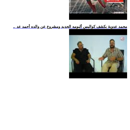
.. محمد عدوية يكشف كواليس ألبومه الجديد ومشروع عن والده أحمد عد