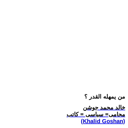
من يمهله القدر ؟
خالد محمد جوشن
محامى= سياسى = كاتب
(Khalid Goshan)