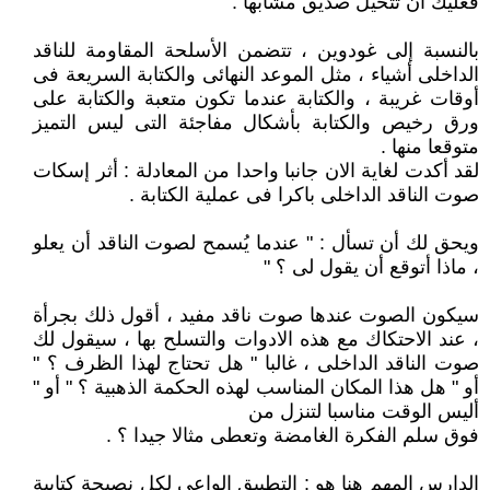
فعليك أن تتخيل صديق مشابها .
بالنسبة إلى غودوين ، تتضمن الأسلحة المقاومة للناقد
الداخلى أشياء ، مثل الموعد النهائى والكتابة السريعة فى
أوقات غريبة ، والكتابة عندما تكون متعبة والكتابة على
ورق رخيص والكتابة بأشكال مفاجئة التى ليس التميز
متوقعا منها .
لقد أكدت لغاية الان جانبا واحدا من المعادلة : أثر إسكات
صوت الناقد الداخلى باكرا فى عملية الكتابة .
ويحق لك أن تسأل : " عندما يُسمح لصوت الناقد أن يعلو
، ماذا أتوقع أن يقول لى ؟ "
سيكون الصوت عندها صوت ناقد مفيد ، أقول ذلك بجرأة
، عند الاحتكاك مع هذه الادوات والتسلح بها ، سيقول لك
صوت الناقد الداخلى ، غالبا " هل تحتاج لهذا الظرف ؟ "
أو " هل هذا المكان المناسب لهذه الحكمة الذهبية ؟ " أو "
أليس الوقت مناسبا لتنزل من
فوق سلم الفكرة الغامضة وتعطى مثالا جيدا ؟ .
الدارس المهم هنا هو : التطبيق الواعى لكل نصيحة كتابية