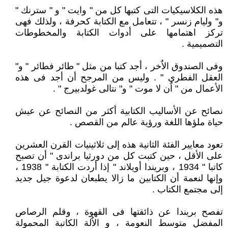
هذه الكلاسيكيات التى كتبها كل من " وايت " و " سترنك "
و" وليام زنسر " ، تتعامل مع الكتابة كحرفة ، ولذلك فهى
تركز اهتمامها على أدوات الكتابة والمخطوطات
التصميمية .
وفى الصندوق الاٌخر ، أجد كتبا من مثل " طائر فطائر " و"
العقل الفطرى " . وليس من المرجح أن أجد فى هذه
الأعمال من " اٌن لا موت " و" نتالى غولدبيرج " .
نصائح عن الأساليب الكتابية أكثر من النصائح عن عيش
حياة ملؤها اللغة ورؤية عالم من القصص .
تعود معايير الفئة الثانية هذه إلى ثلاثينيات القرن العشرين
على الأقل ، حين كتبت كل من دورثيا براندى " أن تصبح
كاتبا " 1934 ، وبريندا أويلاند " إذا أردت الكتابة " 1938 ،
وإنها لنعمة أن الكتابين ما زالا يطبعان لدعوة جيل جديد
إلى مجتمع الكتاب .
تفصح بريندا عن ذائقتها فى القهوة ، وقلم الرصاص
المفضل متوسط النعومة ، و الاٌلة الكاتبة المحمولة