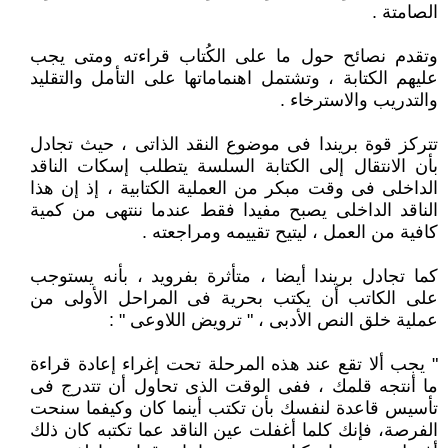
الصامتة .
وتقدم نصائح حول ما على الكُتاب قراءته ومتى يجب
عليهم الكتابة ، وتشتمل اهنماماتها على التأمل والتقليد
والتدريب والاسترخاء .
تتركز قوة بريندا فى موضوع النقد الذاتى ، حيث تجادل
بأن الانتقال إلى الكتابة السلسة يتطلب إسكات الناقد
الداخلى فى وقت مبكر من العملية الكتابية ، إذ إن هذا
الناقد الداخلى يصبح مفيدا فقط عندما ننتهى من كمية
كافية من العمل ، ليتيح تقييمه ومراجعته .
كما تجادل بريندا أيضا ، متأثرة بفرويد ، بأنه يستوجب
على الكاتب أن يكتب بحرية فى المراحل الأولى من
عملية خلق النص الأدبى ، " ترويض اللاوعى " :
" يجب ألا تقع عند هذه المرحلة تحت إغراء إعادة قراءة
ما أنتجه قلمك ، ففى الوقت الذى تحاول أن تتدرج فى
تأسيس قاعدة لنفسك بأن تكتب أينما كان وكيفما سنحت
الفرصة، فإنك كلما أغفلت عين الناقد عما تكتبه كان ذلك