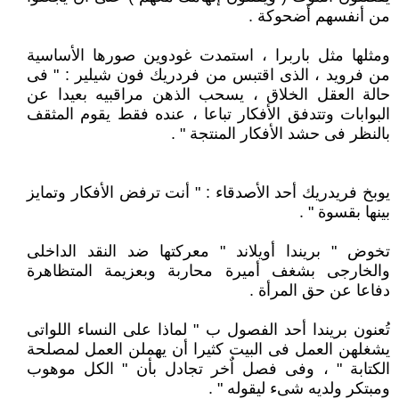
من أنفسهم أضحوكة .
ومثلها مثل باربرا ، استمدت غودوين صورها الأساسية
من فرويد ، الذى اقتبس من فردريك فون شيلير : " فى
حالة العقل الخلاق ، يسحب الذهن مراقبيه بعيدا عن
البوابات وتتدفق الأفكار تباعا ، عنده فقط يقوم المثقف
بالنظر فى حشد الأفكار المنتجة " .
يوبخ فريدريك أحد الأصدقاء : " أنت ترفض الأفكار وتمايز
بينها بقسوة " .
تخوض " بريندا أويلاند " معركتها ضد النقد الداخلى
والخارجى بشغف أميرة محاربة وبعزيمة المتظاهرة
دفاعا عن حق المرأة .
تُعنون بريندا أحد الفصول ب " لماذا على النساء اللواتى
يشغلهن العمل فى البيت كثيرا أن يهملن العمل لمصلحة
الكتابة " ، وفى فصل اٌخر تجادل بأن " الكل موهوب
ومبتكر ولديه شىء ليقوله " .