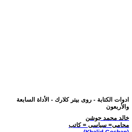
ادوات الكتابة - روى بيتر كلارك - الأداة السابعة
والأربعون
خالد محمد جوشن
محامى= سياسى = كاتب
(Khalid Goshan)