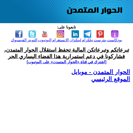
تابعونا على:
بودكاست
بنترست
تيلكرام
لينكدإن
الانستغرام
اليوتيوب
التويتر
الفيسبوك
تبرعاتكم وتبرعاتكن المالية تحفظ استقلال الحوار المتمدن،
فشاركونا في دعم استمرارية هذا الفضاء اليساري الحر
[اشترك في قناة ‫«الحوار المتمدن» على اليوتيوب]
الحوار المتمدن - موبايل
الموقع الرئيسي