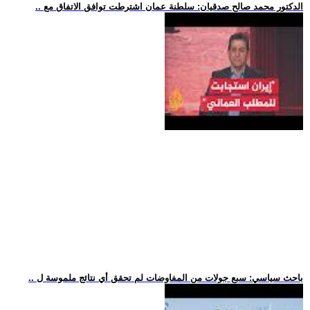
.. الدكتور محمد صالح صدقيان: سلطنة عمان اشترطت توافق الاتفاق مع
.. باحث سياسي: سبع جولات من المفاوضات لم تحقق أي نتائج ملموسة ل