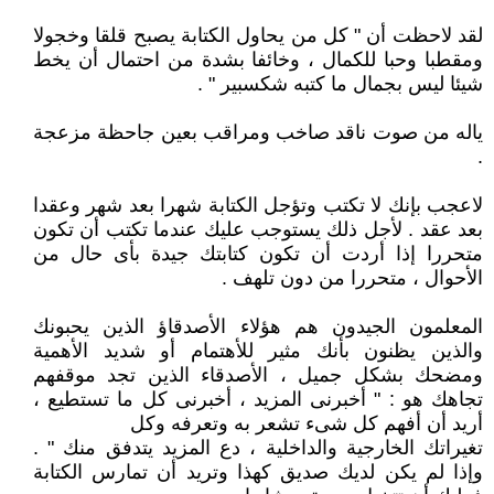
لقد لاحظت أن " كل من يحاول الكتابة يصبح قلقا وخجولا
ومقطبا وحبا للكمال ، وخائفا بشدة من احتمال أن يخط
شيئا ليس بجمال ما كتبه شكسبير " .
ياله من صوت ناقد صاخب ومراقب بعين جاحظة مزعجة
.
لاعجب بإنك لا تكتب وتؤجل الكتابة شهرا بعد شهر وعقدا
بعد عقد . لأجل ذلك يستوجب عليك عندما تكتب أن تكون
متحررا إذا أردت أن تكون كتابتك جيدة بأى حال من
الأحوال ، متحررا من دون تلهف .
المعلمون الجيدون هم هؤلاء الأصدقاؤ الذين يحبونك
والذين يظنون بأنك مثير للأهتمام أو شديد الأهمية
ومضحك بشكل جميل ، الأصدقاء الذين تجد موقفهم
تجاهك هو : " أخبرنى المزيد ، أخبرنى كل ما تستطيع ،
أريد أن أفهم كل شىء تشعر به وتعرفه وكل
تغيراتك الخارجية والداخلية ، دع المزيد يتدفق منك " .
وإذا لم يكن لديك صديق كهذا وتريد أن تمارس الكتابة