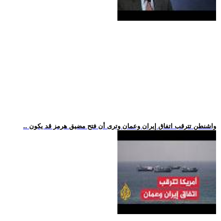
.. واشنطن تترقب اتفاق إيران وعمان وترى أن فتح مضيق هرمز قد يكون