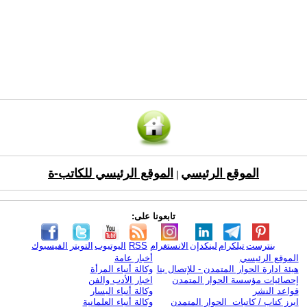
الموقع الرئيسي
الموقع الرئيسي للكاتب-ة
|
تابعونا على:
بنترست
تيلكرام
لينكدإن
الانستغرام
RSS
اليوتيوب
التويتر
الفيسبوك
الموقع الرئيسي
أخبار عامة
هيئة ادارة الحوار المتمدن - للإتصال بنا
وكالة أنباء المرأة
إحصائيات مؤسسة الحوار المتمدن
اخبار الأدب والفن
قواعد النشر
وكالة أنباء اليسار
ابرز كتاب / كاتبات الحوار المتمدن
وكالة أنباء العلمانية