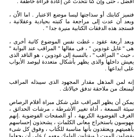
أفضل ، حتى وإن كنا نتحدث عن إعادة قراءة خاطفة .
فتميز كتابتك أو سذاجتها ليسا موضع الاعتبار . اما الاٌن ،
وبعد أن عدت إلى مراجعة ما كتبته بحيادية وعقلانية ،
فستجد هذه الدفقات الكتابية منيرة جدا " .
وبعد أربعة عقود ، غطت نفس الموضوع كاتبة أخرى ،
هى " غايل غودوين " ، فى مقالها " المراقب عند البوابة "
، حيث " المراقب " ، بالنسبة إلى غودوين ، هو الناقد الذى
يعيش داخلها والذى يظهر بأشكال متعددة ليوصد الأبواب
على ابداعها .
إنه لمن المذهل مقدار المجهود الذى سيبذله المراقب
ليمنعك من ملاحقة تدفق خيالاتك .
يمكن أن يظهر المراقب على شكل مبراة أقلام الرصاص
سيئة السمعة ، أداة تغيير الأشرطة ، مرشات الحدائق ،
الغرف الفوضوية الكريهة ، أو الصفحات الفوضوية .إنهم
مهوسون باستخراج معانى الكلمات ، يشحذون إحساسهم
بأهميتهم ويعتقدون بأنها مناسبة للكُتاب ، وفوق كل شىء
يفضلون الموت ( ويقتلون إلهامك معهم ) على أن يجعلوا