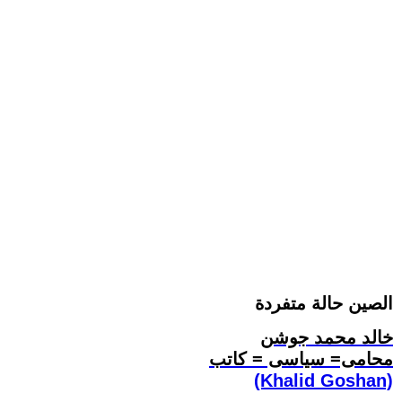
الصين حالة متفردة
خالد محمد جوشن
محامى= سياسى = كاتب
(Khalid Goshan)