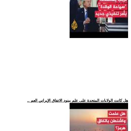
.. هل كانت الولايات المتحدة على علم ببنود الاتفاق الإيراني العم