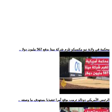
.. محكمة في ولاية نيو مكسيكو تلزم شركة ميتا بدفع 567 مليون دولا
.. الرئيس الأمريكي دونالد ترمب يوقع أمرا تنفيذيا يستهدف ما وصفه