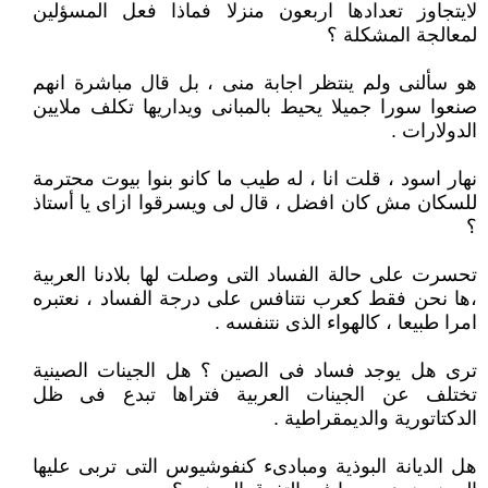
لايتجاوز تعدادها اربعون منزلا فماذا فعل المسؤلين
لمعالجة المشكلة ؟
هو سألنى ولم ينتظر اجابة منى ، بل قال مباشرة انهم
صنعوا سورا جميلا يحيط بالمبانى ويداريها تكلف ملايين
الدولارات .
نهار اسود ، قلت انا ، له طيب ما كانو بنوا بيوت محترمة
للسكان مش كان افضل ، قال لى ويسرقوا ازاى يا أستاذ
؟
تحسرت على حالة الفساد التى وصلت لها بلادنا العربية
،ها نحن فقط كعرب نتنافس على درجة الفساد ، نعتبره
امرا طبيعا ، كالهواء الذى نتنفسه .
ترى هل يوجد فساد فى الصين ؟ هل الجينات الصينية
تختلف عن الجينات العربية فتراها تبدع فى ظل
الدكتاتورية والديمقراطية .
هل الديانة البوذية ومبادىء كنفوشيوس التى تربى عليها