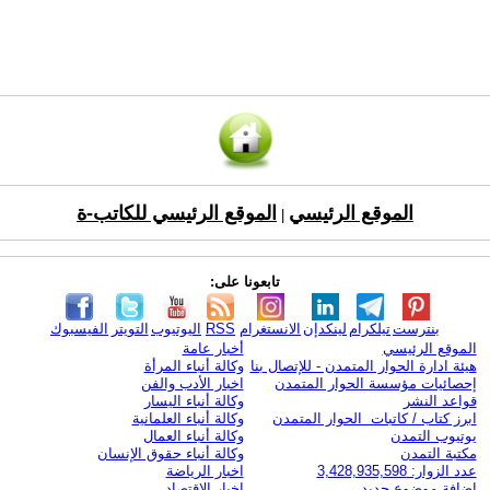
الموقع الرئيسي
الموقع الرئيسي للكاتب-ة
|
تابعونا على:
بنترست
تيلكرام
لينكدإن
الانستغرام
RSS
اليوتيوب
التويتر
الفيسبوك
الموقع الرئيسي
أخبار عامة
هيئة ادارة الحوار المتمدن - للإتصال بنا
وكالة أنباء المرأة
إحصائيات مؤسسة الحوار المتمدن
اخبار الأدب والفن
قواعد النشر
وكالة أنباء اليسار
ابرز كتاب / كاتبات الحوار المتمدن
وكالة أنباء العلمانية
يوتيوب التمدن
وكالة أنباء العمال
مكتبة التمدن
وكالة أنباء حقوق الإنسان
عدد الزوار: 3,428,935,598
اخبار الرياضة
اضافة موضوع جديد
اخبار الاقتصاد