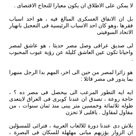
لا يمكن على الاطلاق ان يكون معيارا للنجاح الاقتصاى .
بل ان الانفاق العسكرى المبالغ فيه ، هو احد اسباب
فقرها ،وهو كان احد الاسباب الرئيسية فى التعجيل بانهيار
الاتحاد السوفيتى
لى صديق عراقى وصل مصر حديثا ، هو عاشق لمصر
واحيانا تكون عين العاشق كليلة عن رؤية عيوب المحبوب
.
هو زائرا لمصر من حين الى اخر، المهم بدا الرجل منبهرا
بما يدور فى مصر قائلا :
ايه ايه التطور المرعب الى بيحصل فى مصر ده ؟ ،
حاجة روعة ، تصدق ان عندنا كوبرى فى العراق لايتعدى
طوله ثلاثمائة وخمسين متر يبنى منذ ثمان سنوات ، من
مقاول لمقاول . ياقلبى لا تحزن
بلاش دى عندنا دورة للالعاب العربية ، فترائى للمسؤلين
ان الزوار يؤزيهم مبانى مهلهلة للسكان فى البصرة ،