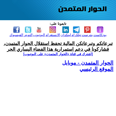
تابعونا على:
بودكاست
بنترست
تيلكرام
لينكدإن
الانستغرام
اليوتيوب
التويتر
الفيسبوك
تبرعاتكم وتبرعاتكن المالية تحفظ استقلال الحوار المتمدن،
فشاركونا في دعم استمرارية هذا الفضاء اليساري الحر
[اشترك في قناة ‫«الحوار المتمدن» على اليوتيوب]
الحوار المتمدن - موبايل
الموقع الرئيسي