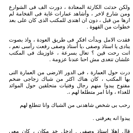
ولكن حدثت الكارثة المعتادة ، دورت الف فى الشوارع
ومن شارع لاخر ، وأشاهد عمارات غاية فى الفخامة لم
ارها من قبل ، دون ان اهتدى للمكتب الذى كان على بعد
خطوات من القهوة .
فقدت الامل وبدأت افكر فى طريق العودة ، واذ بصوت
ينادى يا استاذ وصفى ،يا أستاذ وصفى رفعت رأسى نعم ،
انت رحت فين ؟ تعال بسرعة ، عاوزينك فى المكتب
علشان تتغدى مش احنا عندنا عزومة .
درت حول العمارة ، فى الدور الارضى من العمارة التى
بها المكتب ، كان هناك اكثر من شباك زجاجى ضخم
مفتوح يبدوا منهم رجال وفتيات متحلقين حول الموائد
للغداء ، وانا امر متطلعا لهم ،.
رحب بى شخص شاهدنى من الشباك وانا تتطلع لهم
يبدوا انه يعرفنى .
قال اهلا استاذ وصفى . ادخل خد مكان ، كان معى