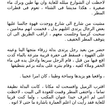
لاحظت ان الشوارع مبلله للغاية وان بها طين وبرك ماء
صغيرة ، هكذا مدينتنا فى الشتاء ، تعوم فى قطرات
المطر .
مشيت من شارع الى شارع ووجدت قهوة جالسا عليها
بعض الرجال يرتدى اغلبهم بدل ، فخمنت انهم محامين ،
سحبت كرسيا وجلست معهم ، اراقب الطريق الى ان
يتوقف المطر الخفيف .
حضر من بعيد رجل يرتدى بدلة زرقاء متجها الينا وعينه
على القهوة ، فسقط فى حفرة قريبة مترعة بالماء كدت
اقع فيها من قبل ، قام الرجل سريعا وادخل يده في ماء
الحفر وملاء كفيه ، وقام بنثره على بدلته بزعم بتنظيفها
، واقعيا هو يزيدها وساخة وطينا ، كان امرا عجيبا .
اقترب الزميل وافسحت له مكانا ، كانت البدلة نظيفة
تماما ، واختفى المطر وقمت للعودة الى البيت ، لاحظت
اننى لم اعرف جيدا عنوان المكتب ، ولما كنت قريبا
للغاية فقد رأيت ان اعلم العمارة باشارة ما حتى لا اتوه .