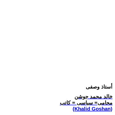
أستاذ وصفى
خالد محمد جوشن
محامى= سياسى = كاتب
(Khalid Goshan)