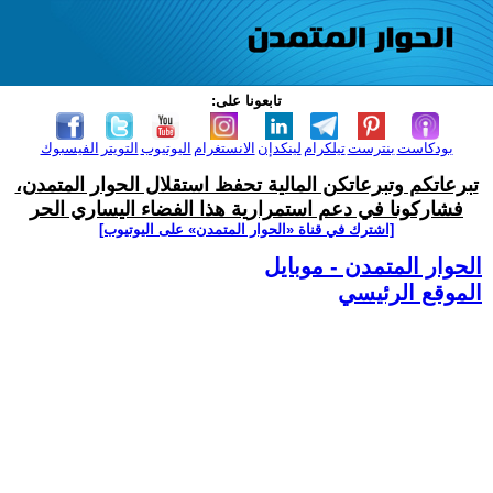
تابعونا على:
بودكاست
بنترست
تيلكرام
لينكدإن
الانستغرام
اليوتيوب
التويتر
الفيسبوك
تبرعاتكم وتبرعاتكن المالية تحفظ استقلال الحوار المتمدن،
فشاركونا في دعم استمرارية هذا الفضاء اليساري الحر
[اشترك في قناة ‫«الحوار المتمدن» على اليوتيوب]
الحوار المتمدن - موبايل
الموقع الرئيسي