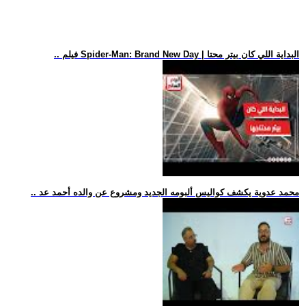
.. فيلم Spider-Man: Brand New Day | البداية اللي كان بيتر محتا
.. محمد عدوية يكشف كواليس ألبومه الجديد ومشروع عن والده أحمد عد