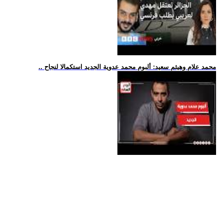
.. محمد علام وهيثم سعيد: ألبوم محمد عدوية الجديد استكمالا لنجاح