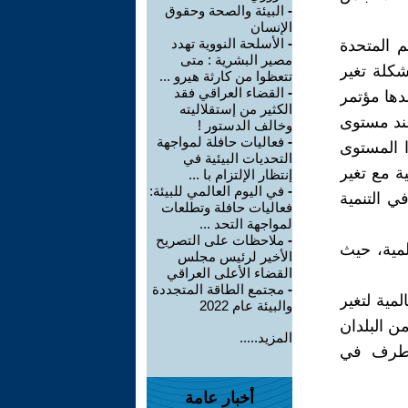
-
البيئة والصحة وحقوق
الإنسان
-
الأسلحة النووية تهدد
أمم المتحدة
مصير البشرية : متى
لتصدي لمشكلة تغير
تتعظوا من كارثة هيرو ...
-
القضاء العراقي فقد
دها مؤتمر
الكثير من إستقلاليته
عند مستوى
وخالف الدستور !
-
فعاليات حافلة لمواجهة
 المستوى
التحديات البيئية في
ة مع تغير
إنتظار الإلتزام با ...
-
في اليوم العالمي للبيئة:
ي التنمية
فعاليات حافلة وتطلعات
لمواجهة التحد ...
-
ملاحظات على التصريح
 شبه عالمية، حيث
الأخير لرئيس مجلس
القضاء الأعلى العراقي
-
مجتمع الطاقة المتجددة
المية لتغير
والبيئة عام 2022
من البلدان
المزيد.....
دفيئة. وقد إنضمت 192 دولة كطرف في
أخبار عامة