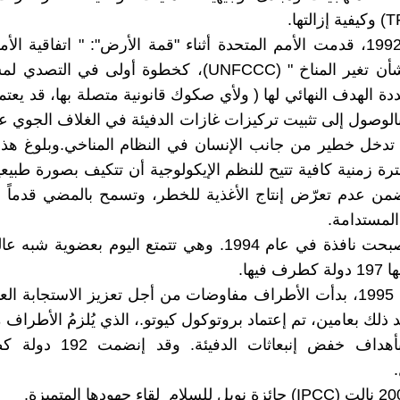
وفي عام 1992، قدمت الأمم المتحدة أثناء "قمة الأرض": " اتفاقية ال
الإطارية بشأن تغير المناخ " (UNFCCC)، كخطوة أولى في ا
دة الهدف النهائي لها ( ولأي صكوك قانونية متصلة بها، قد يعتم
الوصول إلى تثبيت تركيزات غازات الدفيئة في الغلاف الجوي 
تدخل خطير من جانب الإنسان في النظام المناخي.وبلوغ هذا
رة زمنية كافية تتيح للنظم الإيكولوجية أن تتكيف بصورة طبيعي
ضمن عدم تعرّض إنتاج الأغذية للخطر، وتسمح بالمضي قدماً ف
المستدامة.
الإتفاقية أصبحت نافذة في عام 1994. وهي تتمتع اليوم بعضوية
فيها.
بحلول عام 1995، بدأت الأطراف مفاوضات من أجل تعزيز الاستجابة الع
د ذلك بعامين، تم إعتماد بروتوكول كيوتو.، الذي يُلزمُ الأطراف 
المتقدمة بأهداف خفض إنبعاثات ال