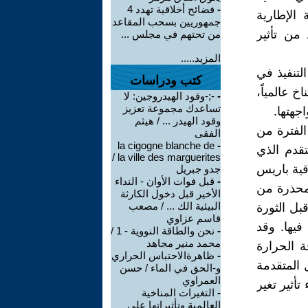
-
فضائح أخلاقية تهدد 4
زء من الاتفاقية الإطارية
جمهوريين بسحب المقاعد
ساس الحد من تأثير
من تحتهم في مجلس ...
المزيد.....
لتنفيذ في
كتب ودراسات
اخ عالمياً،
-
‫-;-وقود الهيدروجين: لا
تساعدك مجموعة تعزيز
جهتها.
وقود الهيدر ... / هيثم
دبي، خلال الفترة من
الفقى
la cigogne blanche de
-
عة لمدى التقدم الذي
la ville des marguerites /
ق مقررات " COP 27 " عام 2022، واتفاقية باريس
جدو جبريل
-
قبل فوات الأوان - النداء
 محذرة من
الأخير قبل دخول الكارثة
البيئية الك ... / مصعب
ت سائدة قبل الثورة
قاسم عزاوي
فيها. وقد
-
نحن والطاقة النووية - 1 /
محمد منير مجاهد
ة الحرارة
-
ظاهرةالاحتباس الحراري
لدول المتقدمة
و-الحق في الماء / حسن
العمراوي
رء تأثير تغير
-
التغيرات المناخية
العالمية وتأثيراتها على