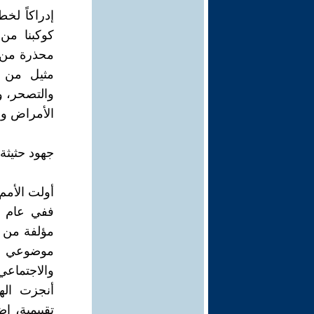
إدراكاً لخط
كوكبنا من 
محذرة من ا
مثيل من ح
والتصحر، وا
الأمراض وال
جهود حثيثة
أولت الأمم
مؤلفة من ع
موضوعي لل
والاجتماعي 
تقييمية، إ