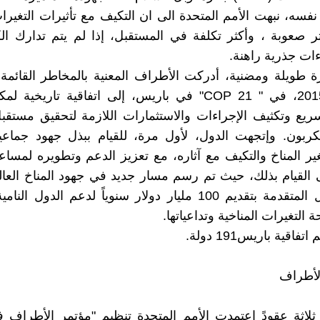
نفسه، نبهت الأمم المتحدة الى ان التكيف مع تأثيرات التغيرات
 صعوبة ، وأكثر تكلفة في المستقبل، إذا لم يتم تدارك الكا
ءات جذرية راهنة.
 طويلة ومضنية، أدركت الأطراف المعنية بالمخاطر القائمة
في عام 2015، في " COP 21" في باريس، إلى اتفاقية تاريخي
سريع وتكثيف الإجراءات والاستثمارات اللازمة لتحقيق مستق
ربون. وإتجهت الدول، لأول مرة، للقيام ببذل جهود جماع
ير المناخ والتكيف مع آثاره، مع تعزيز الدعم وتطويره لمساعد
ى القيام بذلك، حيث تم رسم مسار جديد في جهود المناخ العال
بتعهد الدول المتقدمة بتقديم 100 مليار دولار سنوياً لدعم الدول 
التغيرات المناخية وتداعياتها.
فاقية باريس191 دولة.
لأطراف
ثلاثة عقودً إعتمدت الأمم المتحدة تنظيم "مؤتمر الأطراف ف