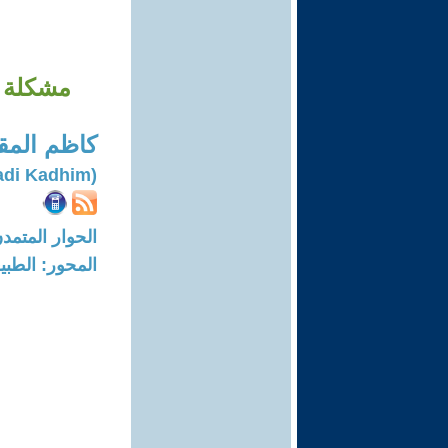
مشكلة ا
كاظم المق
(Al-muqdadi Kadhim)
الحوار المتمدن-العدد: 7641 - 23
المحور: الطبي