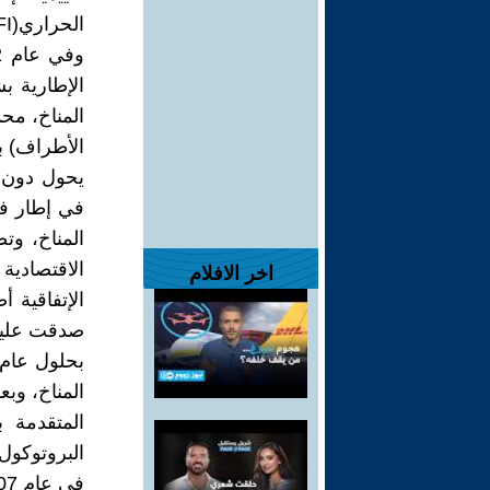
الحراري(TFI) وكيفية إزالتها.
المناخ، محد
الأطراف) ب
يحول دون 
في إطار فت
المناخ، وت
الاقتصادية 
اخر الافلام
صدقت عليها 197 دولة كطرف 
المناخ، وبع
البروتوكول.
في عام 2007 نالت (IPCC) جائزة نوبل للسلام ‏ لقاء جهودها المتميزة.