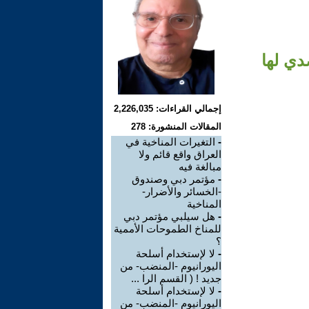
دي لها
إجمالي القراءات: 2,226,035
المقالات المنشورة: 278
-
التغيرات المناخية في
العراق واقع قائم ولا
مبالغة فيه
-
مؤتمر دبي وصندوق
-الخسائر والأضرار-
المناخية
-
هل سيلبي مؤتمر دبي
للمناخ الطموحات الأممية
؟
-
لا لإستخدام أسلحة
اليورانيوم -المنضب- من
جديد ! ( القسم الرا ...
-
لا لإستخدام أسلحة
اليورانيوم -المنضب- من