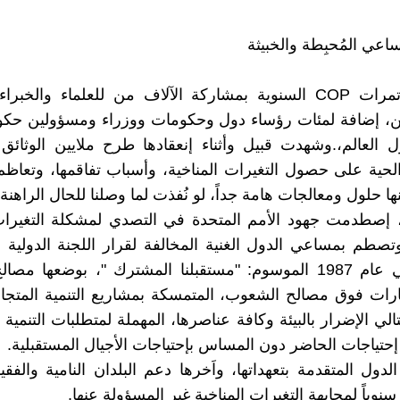
اعي المُحبِطة والخبيثة
تميزت مؤتمرات COP السنوية بمشاركة الآلاف من للعلماء والخبر
، إضافة لمئات رؤساء دول وحكومات ووزراء ومسؤولين حكو
العالم،.وشهدت قبيل وأثناء إنعقادها طرح ملايين الوثائق 
لحية على حصول التغيرات المناخية، وأسباب تفاقمها، وتعاظم ت
حلول ومعالجات هامة جداً، لو نُفذت لما وصلنا للحال الراهنة.
 إصطدمت جهود الأمم المتحدة في التصدي لمشكلة التغيرات 
،وتصطم بمساعي الدول الغنية المخالفة لقرار اللجنة الدولية ح
والتنمية في عام 1987 الموسوم: "مستقبلنا المشترك "، بوضعها م
قارات فوق مصالح الشعوب، المتمسكة بمشاريع التنمية المتجاهل
التالي الإضرار بالبيئة وكافة عناصرها، المهملة لمتطلبات التنمية
 إحتياجات الحاضر دون المساس بإحتياجات الأجيال المستقبلية.
 سنوياً لمجابهة التغيرات المناخية غير المسؤولة عنها.