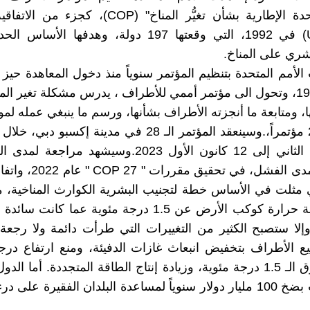
الأمم المتحدة الإطارية بشأن تغيُّر المناخ" (COP)، كج
(UNFCCC) في 1992، التي وقعتها 197 دولة، وهدفها الأ
شري على المناخ.
لأمم المتحدة بتنظيم المؤتمر سنوياً منذ دخول المعاهدة حيز ا
21 اَذار 1994، وتحول الى مؤتمر أممي للأطراف ، يدرس مشكلة تغير المن
 ومتابعة ما أنجزته الأطراف بشأنها، ورسم ما ينبغي عمله لموا
إنعقدت 27 مؤتمراً،.وسينعقد المؤتمر الـ 28 في مدينة إكسبو 
30 تشرين الثاني إلى 12 كانون الأول 2023.وسيشهد مراج
تحقق، أو مدى الفشل، في تحقي
 التي مثلت في الأساس خطة لتجنيب البشرية الكوارث المناخية،
ارتفاع درجة حرارة كوكب الأرض عن 1.5 درجة مئوية عما كان
وإلا ستصبح الكثير من التغييرات التي طرأت دائمة ولا رجعة 
 الأطراف بتخفيض انبعاث غازات الدفيئة، ومنع ارتفاع درج
العالمية فوق الـ 1.5 درجة مئوية، وزيادة إنتاج الطاقة المتجددة. أما ا
فقد تعهدت بضخ 100 مليار دولار سنوياً لمساعدة البلدان الفقيرة على د