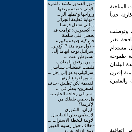
-
نور الغندور تكشف للمرة
 المناخية
الأولى حقيقة مرضها
وزواجها وعملها الر ...
رثة جدياً
-
نهاية قطيعة الجزائر
ومالي تشغل فرنسا
-
-أكسيوس-: ترامب قد
، وتوصلت
يحصل على سلطة
ة لمكافحة تغير
جمركية جديدة وكبيرة
-
لأول مرة منذ 7 أكتوبر..
بل مستدام
إسرائيل توجه اتهاماً إلى
ية طموحة
مستوطن بقت ...
-
-من يرفض المغادرة
ة البلدان
فليمت عطشاً-.. سياسي
مية إقترن
إسرائيلي يدعو إلى إخل ...
-
سوريا تودع ليرتها
النامية والفقيرة
القديمة لكن تطبيق -حذف
الصفرين- يتعثّر في ...
-
سر في زجاجة الحليب..
هل يحمي طفلك من
الإكزيما؟
-
إيران.. الشورى
الإسلامي يعلن التفاصيل
الأولية للخطة الاسترات ...
-
خلاف حول رسوم العبور
ي اتفاقية
يعوق اتفاق هرمز