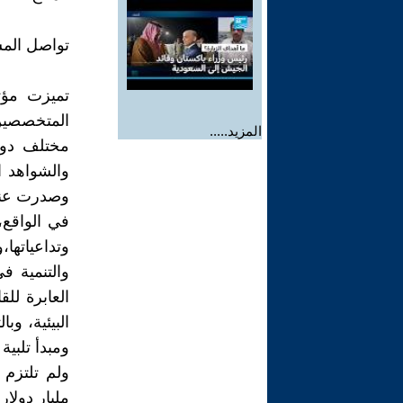
تواصل المس
المتخصصين
المزيد.....
مختلف دول 
والشواهد ا
وصدرت عنها 
في الواقع،
وتداعياتها
العابرة لل
البيئية، وب
ومبدأ تلبية
مليار دولار