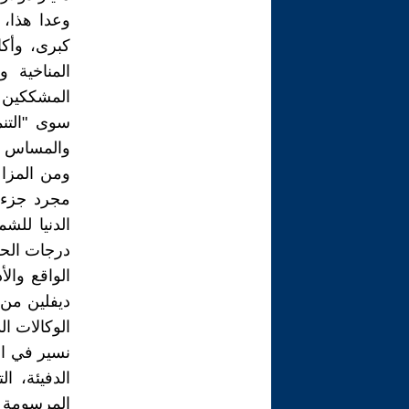
وعدا هذا، 
كبرى، وأك
المناخية 
المشككين م
سوى "التنم
والمساس بم
ومن المزاع
مجرد جزء م
الدنيا لل
درجات الحر
الواقع وال
نسير في الا
الدفيئة، 
المرسومة ل