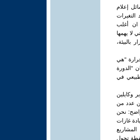
ائل إعلام
التغيرات
 ان أغلب
 لا يهمها
 بالبيئة،
حرارة "هي
 "الدورة
طبيعي في
ر وكايلين
ر أممي صدر عن عدد من
2: " العلم المناخي واضح: نحن
ادة غازات
المشاريع
نقطة تحول