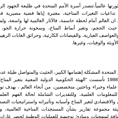
ورتها عالمياً.تتصدر أسرة الأمم المتحدة في طليعة الجهود الرا
تداعيات التغيرات المناخية، معتبرة إياها قضية مصيرية ف
ن العالم أمام لحظة حاسمة، فالآثار العالمية لها واسعة، ولم
يث الحجم، وتغير أنماط المناخ، وسخونة حرارة الجو، 
لعواصف الغبارية، والفيضانات الكارثية، وحرائق الغابات الرهيب
أوبئة والوفيات، وغيرها.
 المتحدة المشكلة إهتمامها الكبير، الحثيث والمتواصل طيلة عد
لماء وخبراء وباحثين متخصصين، من أنحاء العالم ، بهدف ت
معلومات العلمية، وللتقديرات الشاملة لحالة الفهم العلم
والاقتصادي لتغير المناخ وأسبابه وتأثيراته واستراتيجيات التص
ضافة لمنهجيات ومبادئ توجيهية للعمليات الوطنية لحصر غازات