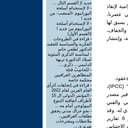
جديد !( القسم الثال ...
مية لإنقاذ
-
لا لإستخدام أسلحة
اليورانيوم -المنضب- من
ي عصرنا،
جديد !
 يسبق لها
-
لا لإستخدام أسلحة
اليورانيوم من جديد !
والجفاف،
(القسم الأول)
ة، وإنتشار
-
قراءة في الطروحات
الفكرية والسياسية للفقيد
الدكتور لطفي حاتم
-
لمناسبة الذكرى المئوية
لميلاد الدكتورة نزيهة
الدليمي .. ذكري ...
-
لتُحاسِبُ قتلة
المتظاهرين العراقيين
ةعقود.
محكمة خاصة
-
قراءة في إتجاهات الرأي
ففي عام 1988 تأسست "الهيئة الحكومية الدولية المعنية بتغير المناخ" (IPCC)‏،
العام العربي لعام 2022
وفير مصدر
-
المؤتمر الدولي ال 15
لأطراف اتفاقية التنوع
ي والفني
البيولوجي أمام مه ...
دي له. وقد
-
نحو حراك مدني يحقق
تطلعات العراقيين..
أنجزت الهيئة مجموعة تقارير بشأن المستجدات المناخية العالمية، و 6 تقارير
ملاحظات ومقترحات
 الاحتباس
ضروري ...