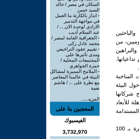
السكان في مصر / خالد
السيد حسن
-
انذار بالكارثة ما العمل
في مواجهة التدمير
الارادي لوحدة الان ... /
عبد السلام أديب
اء والباحثين
-
الجغرافية العامة لمصر /
ميين، من
محمد عادل زكى
-
تقييم عقود التراخيص
والبراهين
ومدى تأثيرها على
داعياتها.
المجتمعات المحلية /
حمزة الجواهري
-
الملامح المميزة لمشاكل
المناخية
البيئة في عالمنا المعاصر
مع نظرة على ... / هاشم
ول البيئة
نعمة
صالح شركاتها
المزيد.....
ة للأبعاد
المعجبين بنا على
 المستدامة
الفيسبوك
ولم تلتزم الدول المتقدمة بتعهداتها، واَخرها دعم البلدان النامية والفقيرة بـ 100
3,732,970