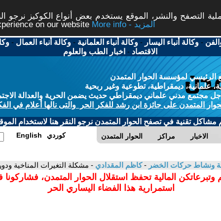
ة التصفح والنشر، الموقع يستخدم بعض أنواع الكوكيز نرجو النق
More info - المزيد
experience on our website
الفن
-
وكالة أنباء اليسار
-
وكالة أنباء العلمانية
-
وكالة أنباء العمال
-
وكا
الاقتصاد
-
اخبار الطب والعلوم
 الرئيسي لمؤسسة الحوار المتمدن
، علمانية، ديمقراطية، تطوعية وغير ربحية
ل مجتمع مدني علماني ديمقراطي حديث يضمن الحرية والعدالة الاجتم
حوار المتمدن على جائزة ابن رشد للفكر الحر والتى نالها أعلام في الفك
م مشاكل تقنية في تصفح الحوار المتمدن نرجو النقر هنا لاستخدام الموقع
كوردي
English
الاخبار
مراكز
الحوار المتمدن
بيئة ونشاط حركات الخضر
-
كاظم المقدادي
- مشكلة التغيرات المناخية ودور
 وتبرعاتكن المالية تحفظ استقلال الحوار المتمدن، فشاركونا 
استمرارية هذا الفضاء اليساري الحر