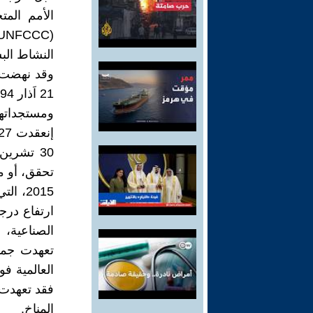
النشاط الب
وقد نهضت ا
ومستجداتها،
2015،
الصناعية، 
تعهدت جميع
المناخ.