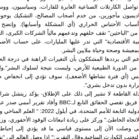
تواصل الكارتلات الصناعية العابرة للقارات، وسياسيون، ووس
اديميون مأجورين، من خدم أصحاب المصالح، التشكيك بوجود 
وأسباب الأحتباس الحراري (أي المشكلة وأسبابها). وإتضح
ن "الباحثين" تقف خلفهم وتدعمهم مالياً الشركات الكبرى، التي
ية الأقتصادية" التي تدر عليها المليارات، على حساب الأضرار
عيشة وصحة وحياة ملايين البشر.
م التي يرددها المشككون بأن التغيرات الراهنة في درجة ال
ن الدورة الطبيعية للأرض، وليست نتيجة لسلوك البشر".وان
شمس (أي فترة نشاطها الأضعف)، سوف تؤدي إلى انخفاض 
ارة بدون تدخل بشري".
أدلة القاطعة لا تشير إلى ذلك على الإطلاق- يؤكد ريتشل شراي
ديفلين من فريق تقصي الحقائق التابع لـ.BBC وأفاد تقري
الوكالات الدولية التابعة للأمم المتحدة، في أيلول 022
تجاه الخاطئ." وركز على زيادة انبعاثات الوقود الأحفوري، وزي
التي وصلت الآن إلى مستوى قياسي ما قد يؤدي إلى إحباط 
تجنب الكوارث المناخية.وقال التقرير:" إذا وصل العالم إلى "