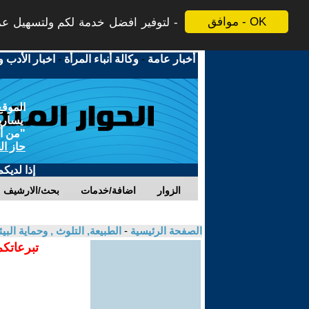
موافق - OK
لتوفير افضل خدمة لكم ولتسهيل عملي
أخبار عامة
-
وكالة أنباء المرأة
-
اخبار الأدب و
الموقع
يسارية
"من أج
حاز ال
إذا لديك
الزوار
اضافة/خدمات
بحث/الارشيف
الصفحة الرئيسية
-
الطبيعة, التلوث , وحماية ال
تبرعاتكم