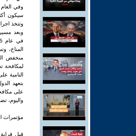
وفي العام 
سيكون أكثر
وتتخذ اجرا
وبعد مسيرة
المناخ، وت
منخفض الك
لمكافحة تغ
النامية عل
على مكافحة 
واليوم، تضم ات
مؤتمرات ا
قبل قرابة 