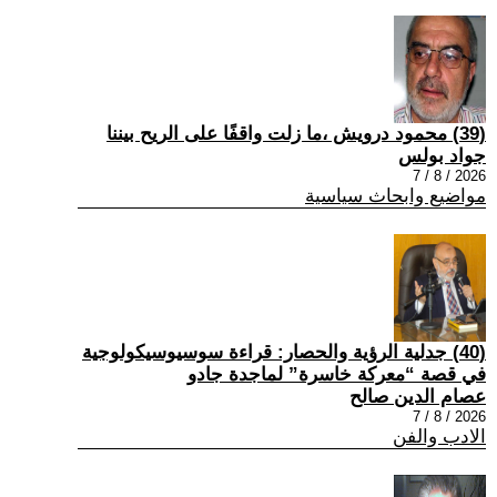
(39) محمود درويش ،ما زلت واقفًا على الريح بيننا
جواد بولس
2026 / 8 / 7
مواضيع وابحاث سياسية
(40) جدلية الرؤية والحصار: قراءة سوسيوسيكولوجية
في قصة “معركة خاسرة” لماجدة جادو
عصام الدين صالح
2026 / 8 / 7
الادب والفن