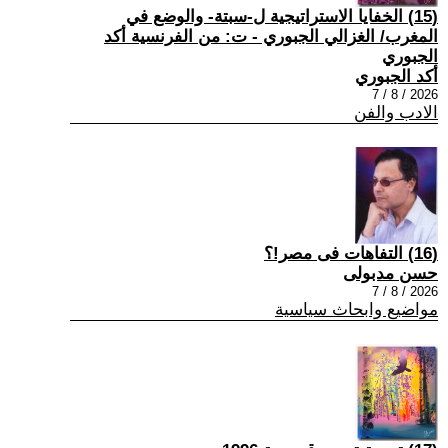
(15) الخفايا الاستراتيجية ل-سبتة- والوضع في
المغرب/ الغزالي الجبوري - ت: من الفرنسية أكد
الجبوري
أكد الجبوري
2026 / 8 / 7
الادب والفن
(16) التفاهات فى مصر!؟
حسن مدبولى
2026 / 8 / 7
مواضيع وابحاث سياسية