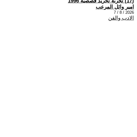
(17) تجربة تجريد قصصية 1996
امير وائل المرعب
2026 / 8 / 7
الادب والفن