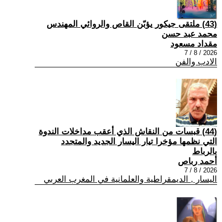
(43) ملتقى جيكور يؤبّن القاص والروائي المهندس
محمد عبد حسن
مقداد مسعود
2026 / 8 / 7
الادب والفن
(44) قبسات من النقاش الذي أعقب مداخلات الندوة
التي نظمها مؤخرا تيار اليسار الجديد والمتجدد
بالرباط
أحمد رباص
2026 / 8 / 7
اليسار , الديمقراطية والعلمانية في المغرب العربي