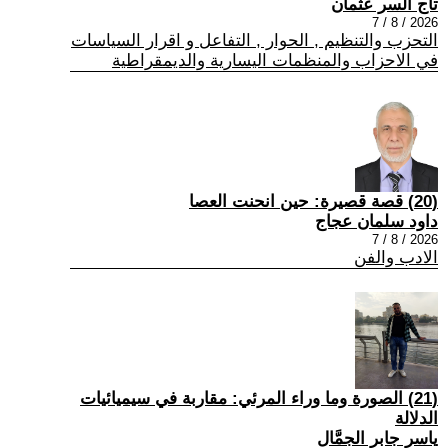
تاج السر عثمان
2026 / 8 / 7
التحزب والتنظيم , الحوار , التفاعل و اقرار السياسات
في الاحزاب والمنظمات اليسارية والديمقراطية
(20) قصة قصيرة: حين انحنت العصا
داود سلمان عجاج
2026 / 8 / 7
الادب والفن
(21) الصورة وما وراء المرئي: مقاربة في سيميائيات
الدلالة
ياسر جابر الجمَّال