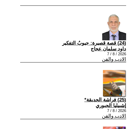
(24) قصة قصيرة: جيوبُ التفكير
داود سلمان عجاج
2026 / 8 / 7
الادب والفن
(25) فراشة الحديقة*
إشبيليا الجبوري
2026 / 8 / 7
الادب والفن