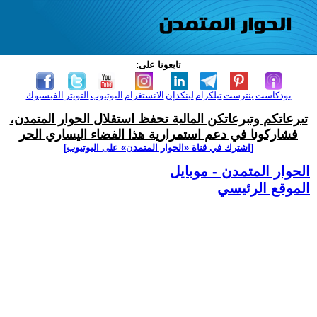
تابعونا على:
بودكاست
بنترست
تيلكرام
لينكدإن
الانستغرام
اليوتيوب
التويتر
الفيسبوك
تبرعاتكم وتبرعاتكن المالية تحفظ استقلال الحوار المتمدن،
فشاركونا في دعم استمرارية هذا الفضاء اليساري الحر
[اشترك في قناة ‫«الحوار المتمدن» على اليوتيوب]
الحوار المتمدن - موبايل
الموقع الرئيسي