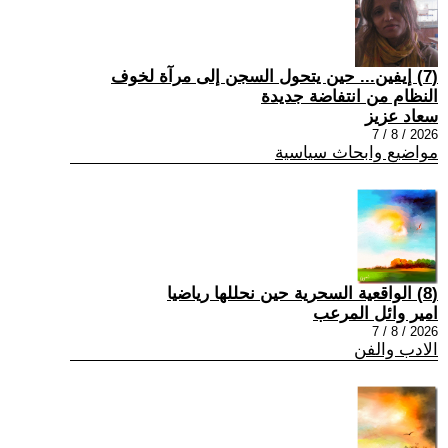
(7) إيفين... حين يتحول السجن إلى مرآة لخوف
النظام من انتفاضة جديدة
سعاد عزيز
2026 / 8 / 7
مواضيع وابحاث سياسية
(8) الواقعية السحرية حين نحللها رياضيا
امير وائل المرعب
2026 / 8 / 7
الادب والفن