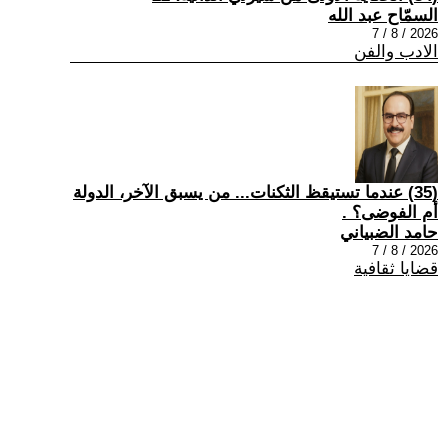
السمّاح عبد الله
2026 / 8 / 7
الادب والفن
(35) عندما تستيقظ الثكنات... من يسبق الآخر، الدولة
أم الفوضى؟ .
حامد الضبياني
2026 / 8 / 7
قضايا ثقافية