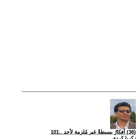
(36) أفكارٌ بسيطةٌ غير مُلزمة لأحد ..101
زكريا كردي