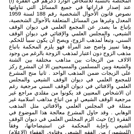
المختصة بالنسبة للأشخاص الوارد ذكرهم في الفقرة (أ)
عند إصدار قراراتها في جميع المسائل التي تناولتها
نصوص قانون الأحوال الشخصية رقم 188 لسنة 1959
المعدل وغيرها من المسائل المتعلقة بالأحوال الشخصية،
بإتباع ما يصدر عن المجمع العلمي في ديوان الوقف
الشيعي، والمجلس العلمي والإفتائي في ديوان الوقف
السني، وتبعاً لمذهب الزوج، ويصح أن يكون سبباً للحكم.
وهنا تمييز واضح ضد المرأة فهو يلزم المحكمة باتباع
مذهب الزوج دون اعتبار لمذهب الزوجة بالرغم من وجود
الالاف من الزيجات بين مذاهب مختلفة بين الشنة
والشيعة وبين المسلمين والمسيحيين الا ان المشرع ركز
على الزيجات ضمن المذهب الواحد . ثانيا منح المشرع
للمجمع العلمي في ديوان الوقف الشيعي والمجلس
العلمي والافتائي في ديوان الوقف السني مرجعية رغم
ان الاشخاص المعنيين قد يكونوا من مقلدي مراجع غير
مرجعية الوقف الشيعي او من اتباع مذاهب اسلامية غير
ممثلة في المجلس العلمي والافتائي مثل المذهب
الوهابي . وقد حاول المشرع معالجة هذا الموضوع في
الفقرة (ج) حيث الزم المجلس العلمي في ديوان الوقف
الشيعي بإجإبة المحكمة عن استيضاحاتها، وفقاً
(للمشهور) من الفقه الشيعي وفتاوى الفقهاء (الاعلام)