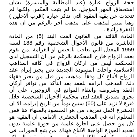
حجة الزواج عبارة (عند المطالبة والميسرة) بشأن
استحقاق المهر المؤجل، ما لم يثبت العكس ولكنها لم
تتحدث عن بقية العقود التي تذكر عبارة (اقرب الاجلين )
وهنا تمييز لمذهب على مذهب اخر بالرغم من ان هذه
الفقرة زائدة .
المادة الثالثة من القانون الغت البند (5) من المادة
العاشرة من قانون الأحوال الشخصية رقم 188 لسنة
1959 المعدل التي تعاقب بالحبس او الغرامة لمن يقوم
بعقد الزواج خارج المحكمة بالرغم من ان التسجيل لدى
المحكمة ليس من اركان الزواج في كافة المذاهب
الاسلامية واحلت المسودة الجديدة نص يجيز إبرام عقد
الزواج لأتباع كل وفقاً لمذهبه، من قبل من يجيز فقهاء
ذلك المذهب ابرامه للعقد بعد التأكد من توافر أركان
العقد وشروطه وانتفاء الموانع في الزوجين، على أن
يجري تصديق العقد لدى محكمة الأحوال الشخصية خلال
فترة لا تزيد على (60) ستين يوماً من تاريخ إبرامه. الا ان
المشرع اغفل تعريف من هو المقصود بالفقهاء هنا فمن
المعلوم انه في المذهب الجعفري الامامي ان الفقيه هو
كل من حصل على اجازة علمية من حوزة علمية بدون
تحديد الحوزة الواجبة الاتباع فهناك من يتبع الحوزات في