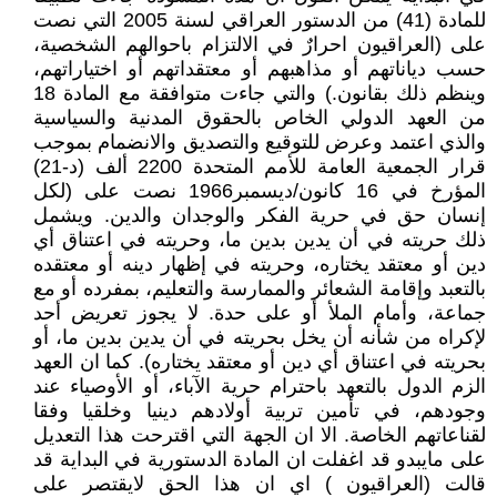
للمادة (41) من الدستور العراقي لسنة 2005 التي نصت
على (العراقيون احرارٌ في الالتزام باحوالهم الشخصية،
حسب دياناتهم أو مذاهبهم أو معتقداتهم أو اختياراتهم،
وينظم ذلك بقانون.) والتي جاءت متوافقة مع المادة 18
من العهد الدولي الخاص بالحقوق المدنية والسياسية
والذي اعتمد وعرض للتوقيع والتصديق والانضمام بموجب
قرار الجمعية العامة للأمم المتحدة 2200 ألف (د-21)
المؤرخ في 16 كانون/ديسمبر1966 نصت على (لكل
إنسان حق في حرية الفكر والوجدان والدين. ويشمل
ذلك حريته في أن يدين بدين ما، وحريته في اعتناق أي
دين أو معتقد يختاره، وحريته في إظهار دينه أو معتقده
بالتعبد وإقامة الشعائر والممارسة والتعليم، بمفرده أو مع
جماعة، وأمام الملأ أو على حدة. لا يجوز تعريض أحد
لإكراه من شأنه أن يخل بحريته في أن يدين بدين ما، أو
بحريته في اعتناق أي دين أو معتقد يختاره). كما ان العهد
الزم الدول بالتعهد باحترام حرية الآباء، أو الأوصياء عند
وجودهم، في تأمين تربية أولادهم دينيا وخلقيا وفقا
لقناعاتهم الخاصة. الا ان الجهة التي اقترحت هذا التعديل
على مايبدو قد اغفلت ان المادة الدستورية في البداية قد
قالت (العراقيون ) اي ان هذا الحق لايقتصر على