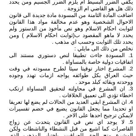
يكفي الضرر البسيط ام يلزم الضرر الجسيم ومن يحدد
ذلك هل هو القاضي ام الزوجة .
اضافت المادة الثامنة من المسودة مادة جديدة الى قانون
الاحوال الشخصية وهو عدم مخالفة مواد هذا القانون
لثوابت احكام الاسلام وهو نص مأخوذ من الدستور ولم
يحدد لا ماهو المقصود ب(ثوابت احكام الاسلام ) ومن
يحدد تلك الثوابت وحسب اي مذهب .
نخلص من ذلك الى مايلي :
1. المسودة جاءت تطبيقا لنص دستوري مستند الى
اتفاقيات دولية خاصة بالمساواة .
2. المشرع اختار توقيتا سيئا لطرح مسودته في وقت
حيث العراق بكل طوائفه يواجه ازمات تهدد وجوده
ووحدته وبقائه كبلد موحد .
3. ان المشرع في محاولته لتحقيق المساواة ارتكب
اخطاء تؤدي الى تعميق الخلافات .
4. ان المشرع ابقى العديد من الحالات لم يضع لها تعريفا
او تحديدا مما يجعل القانون يضيع في خضم تفسيرات
لايمكن ترجيح احدها على الاخر .
5. لا يوجد اي نص في القانون يتحدث عن زواج
القاصرات كما اشيع من قبل النشطاء والناشطات ولكن
المشرع منح الحق للعراقيين باختيار المذهب الذي