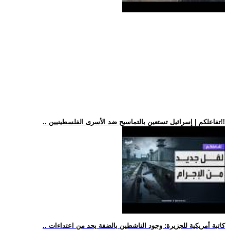
.. تفاعلكم | إسرائيل تستعين بالتماسيح ضد الأسرى الفلسطينيين!!
.. كاتبة أمريكية للجزيرة: وجود الناشطين بالضفة يحد من اعتداءات