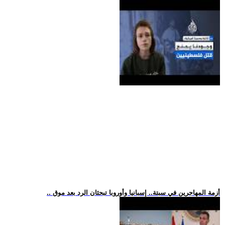
.. أزمة المهاجرين في سبتة.. إسبانيا وأوروبا تبحثان الرد بعد موق