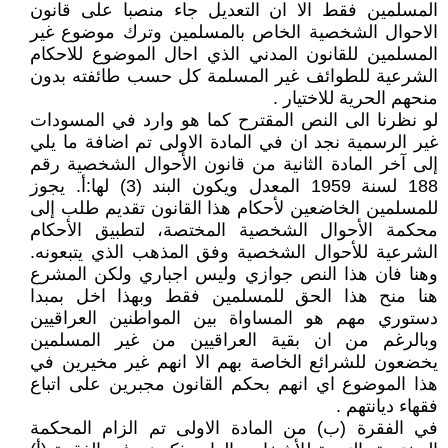
المسلمين فقط الا ان التعديل جاء منصبا على قانون
الاحوال الشخصية الخاص بالمسلمين وترك موضوع غير
المسلمين للقانون المدني الذي احال الموضوع للاحكام
الشرعية للطوائف غير المسلمة كل حسب طائفته بدون
منحهم الحرية للاختيار .
لو نظرنا الى النص المقترح كما هو وارد في المسودات
غير الرسمية نجد ان في المادة الاولى تم اضافة ما يلي
إلى آخر المادة الثانية من قانون الأحوال الشخصية رقم
188 لسنة 1959 المعدل ويكون البند (3) لها:أ. يجوز
للمسلمين الخاضعين لأحكام هذا القانون تقديم طلب إلى
محكمة الأحوال الشخصية المختصة، لتطبيق الأحكام
الشرعية للأحوال الشخصية وفق المذهب الذي يتبعونه.
وهنا فان هذا النص جوازي وليس اجباري ولكن المشرع
هنا منح هذا الحق للمسلمين فقط وبهذا اخل بمبدا
دستوري مهم هو المساواة بين المواطنين العراقيين
وبالرغم من ان بقية العراقيين من غير المسلمين
يخضعون للشرائع الخاصة بهم الا انهم غير مخيرين في
هذا الموضوع اي انهم بحكم القانون مجبرين على اتباع
فقهاء ديانتهم .
في الفقرة (ب) من المادة الاولى تم الزام المحكمة