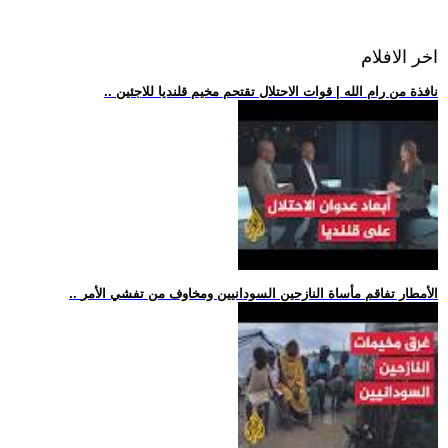
اخر الافلام
.. نافذة من رام الله | قوات الاحتلال تقتحم مخيم قلنديا للاجئين
.. الأمطار تفاقم مأساة النازحين السودانيين ومخاوف من تفشي الأمر