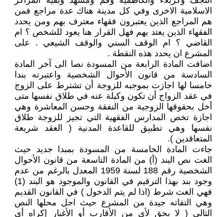
النجف وكربلاء والكاظمية وقم ومشهد وبقية المراكز
الاسلامية الاخرى وفي كل مدينة هناك عدة مراجع فمن
هم المراجع الذين يعتبرون فقهاء معترف بهم ومن يحدد
الفقهاء الذين يعتد بهم فهل القرار هنا يعود للشخص ؟ ام
القاضي ؟ ام الوقف السني والوقف الشيعي . على
المشرع ان يحدد هذه النقطة .
اضافت المادة الرابعة من المسودة نصا الى آخر المادة
السادسة من قانون الأحوال الشخصية واعتبرته بندا
خامسا لها اجازت بموجبه للزوجة أن تشترط على الزوج
في عقد الزواج أن تكون وكيلة عنه في طلاق نفسها متى
أخل بحقوقها الزوجية من النفقة وحسن المعاشرة وهي
اجازة تخص المدارس الفقهية التي تجيز للزوجة طلاق
نفسها وهي تطبيق للقاعدة المدنية ( العقد شريعة
المتعاقدين ).
جاءت المادة الخامسة من المسودة بمبدا جديد حيث
الغت نص البند (أ) من المادة التاسعة من قانون الأحوال
الشخصية رقم 188 لسنة 1959 المعدل بالرغم من عدم
وجود بند بهذا الترقيم في القانون والموجود هو البند (1)
فهي الغت شرط (اذا لم يتم الدخول ) في القانون القديم
وهي التفاته جيدة من المشرع حيث احل محلها النص
التالي ( لا يحق لأي من الأقارب أو الأغيار إكراه أي