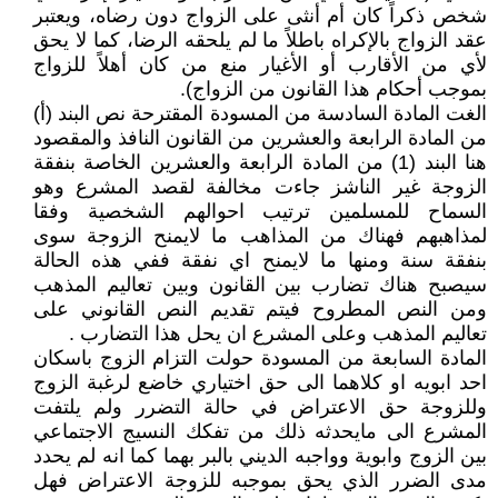
شخص ذكراً كان أم أنثى على الزواج دون رضاه، ويعتبر
عقد الزواج بالإكراه باطلاً ما لم يلحقه الرضا، كما لا يحق
لأي من الأقارب أو الأغيار منع من كان أهلاً للزواج
بموجب أحكام هذا القانون من الزواج).
الغت المادة السادسة من المسودة المقترحة نص البند (أ)
من المادة الرابعة والعشرين من القانون النافذ والمقصود
هنا البند (1) من المادة الرابعة والعشرين الخاصة بنفقة
الزوجة غير الناشز جاءت مخالفة لقصد المشرع وهو
السماح للمسلمين ترتيب احوالهم الشخصية وفقا
لمذاهبهم فهناك من المذاهب ما لايمنح الزوجة سوى
بنفقة سنة ومنها ما لايمنح اي نفقة ففي هذه الحالة
سيصبح هناك تضارب بين القانون وبين تعاليم المذهب
ومن النص المطروح فيتم تقديم النص القانوني على
تعاليم المذهب وعلى المشرع ان يحل هذا التضارب .
المادة السابعة من المسودة حولت التزام الزوج باسكان
احد ابويه او كلاهما الى حق اختياري خاضع لرغبة الزوج
وللزوجة حق الاعتراض في حالة التضرر ولم يلتفت
المشرع الى مايحدثه ذلك من تفكك النسيج الاجتماعي
بين الزوج وابوية وواجبه الديني بالبر بهما كما انه لم يحدد
مدى الضرر الذي يحق بموجبه للزوجة الاعتراض فهل