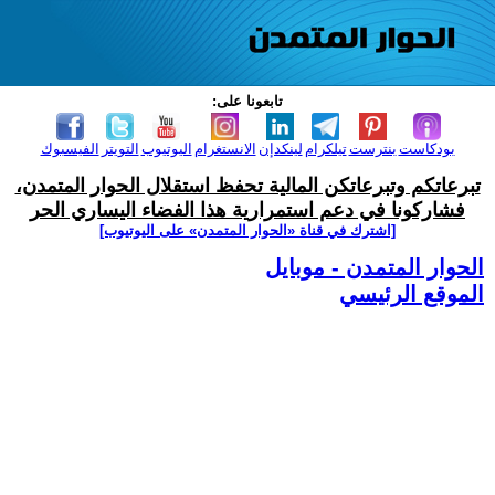
تابعونا على:
بودكاست
بنترست
تيلكرام
لينكدإن
الانستغرام
اليوتيوب
التويتر
الفيسبوك
تبرعاتكم وتبرعاتكن المالية تحفظ استقلال الحوار المتمدن،
فشاركونا في دعم استمرارية هذا الفضاء اليساري الحر
[اشترك في قناة ‫«الحوار المتمدن» على اليوتيوب]
الحوار المتمدن - موبايل
الموقع الرئيسي