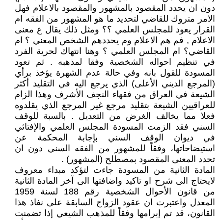
دون ان يحدد المقصود بالمشهور والمقصود بالاعلام فهل
الامر متروك للقاضي لتحديد ما هو المشهور من الفقه ام
القرار يعود للمجلس العلمي ؟؟ ومثل ذلك يقال ع معنى
الاعلام , فم هم الاعلام وم يحددهم الشخص المعني ؟ ام
القاضي؟ ام المجلس العلمي ؟ وهنا انتهاك لحرية الفرد
في تنظيم احواله الشخصية وفقا لمذهبه . ثم تعود
المسودة للقول بانه وفي حالة عدم الشهرة يؤخذ برأي
(المرجع الديني الأعلى) الذي يرجع اليه في التقليد أكثر
الشيعة في العراق من فقهاء النجف الأشرف وهذا الزام
للعراقيين الشيعة بتقليد مرجع غير المرجع الذي يقلدوه
فعلا مما يخالف الغرض من التعديل . بالسبة للوقف
السني فقد الزمت المسودة المجلس العلمي والإفتائي
في ديوان الوقف السني بإجابة المحكمة عن
استيضاحاتها، وفقاً للمشهور من الفقه السني دون ان
تحدد المعنى المقصود بمصطلح (المشهور) .
المادة الثانية من المسودة جاءت لتؤكد مبداء معروف
لايحتاج الى شرح او تاكيد واضافتها الى آخر المادة الثانية
من قانون الأحوال الشخصية رقم 188 لسنة 1959
المعدل واعتبرت ان عقود الزواج السابقة على نفاذ هذا
القانون، قد تم إبرامها وفقاً للمذهب الشيعي إذا تضمنت