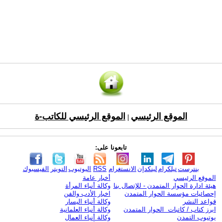
الموقع الرئيسي
الموقع الرئيسي للكاتب-ة
|
تابعونا على:
بنترست
تيلكرام
لينكدإن
الانستغرام
RSS
اليوتيوب
التويتر
الفيسبوك
الموقع الرئيسي
أخبار عامة
هيئة ادارة الحوار المتمدن - للإتصال بنا
وكالة أنباء المرأة
إحصائيات مؤسسة الحوار المتمدن
اخبار الأدب والفن
قواعد النشر
وكالة أنباء اليسار
ابرز كتاب / كاتبات الحوار المتمدن
وكالة أنباء العلمانية
يوتيوب التمدن
وكالة أنباء العمال