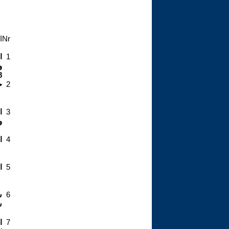
Nr
ا
1
ا
و
8
2
ح
3
ا
و
4
ا
5
ا
6
س
7
ا