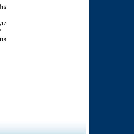
16
أ
17
ب
ب
18
ل