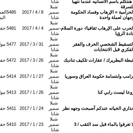
 هنتكلم باسم الانسانيه عندما نتهيأ
شابا
لسرقة
شبلا
لحرامية = الإرهاب وفساد الحكومة
سمير
2017 / 4 / 8
5485
العم
جهان لعملة واحدة
شابا
الي
شبلا
لحرب على الإرهاب ثقافيا/- دورة السلام-
سمير
2017 / 4 / 4
5481
حقو
ادة الرؤيا
شابا
شبلا
لتسقيط الشخصي الخرف والفقر
سمير
2017 / 3 / 31
5477
موا
لفكري قبل الانتخابات
شابا
شبلا
بطة البطريرك / عقارات تلكيف تناديك
سمير
2017 / 3 / 26
5472
حقو
شابا
شبلا
رامب وابتسامة حكومة العراق وسوريا
سمير
2017 / 1 / 27
5414
حقو
شابا
شبلا
وعا ليست رابي كنا
سمير
2017 / 1 / 26
5413
موا
شابا
شبلا
ذاري الخيانه عندكم آصبحت وجهه نظر
سمير
2017 / 1 / 24
5411
حقو
شابا
شبلا
ا تغرقوا بالماء قبل سد الثقب / 3
سمير
2017 / 1 / 23
5410
حقو
شابا