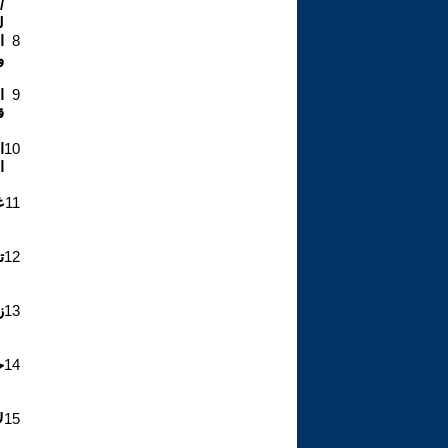
/
ل
8
ا
و
9
ا
ق
10
ا
ا
11
غ
12
ت
13
ز
14
ح
15
ل