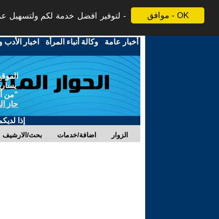
موافق - OK
لتوفير افضل خدمة لكم ولتسهيل عملي
أخبار عامة
-
وكالة أنباء المرأة
-
اخبار الأدب و
الموقع
يسارية
"من أج
حاز ال
إذا لديك
الزوار
اضافة/خدمات
بحث/الارشيف