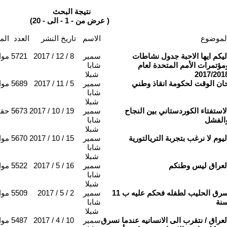
نتيجة البحث
(عرض من - 1 - الى - 20 )
لموضوع
الاسم
تاريخ النشر
العدد
المحاور
ليكم ايها الاحبة جدول نشاطات
سمير
2017 / 12 / 8
5721
موا
مؤتمرات الأمم المتحدة لعام
شابا
2017/201
شبلا
ان الوقت لحكومة انقاذ وطني
سمير
2017 / 11 / 5
5689
موا
شابا
شبلا
لاستفتاء الكوردستاني بين النجاح
سمير
2017 / 10 / 19
5673
حقو
الفشل
شابا
شبلا
ليوم لا نرغب بتجربة التريالتورية
سمير
2017 / 10 / 15
5670
موا
شابا
شبلا
لعراق ليس وطنكم
سمير
2017 / 5 / 16
5522
موا
شابا
شبلا
سرق الحليب لطفله فحكم عليه ب 11
سمير
2017 / 5 / 2
5509
موا
نة
شابا
شبلا
لعراق / نتقرب الى الانسانيه عندما نسرق
سمير
2017 / 4 / 10
5487
موا