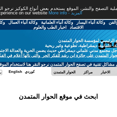
ة التصفح والنشر، الموقع يستخدم بعض أنواع الكوكيز نرجو النق
More info - المزيد
experience on our website
الفن
-
وكالة أنباء اليسار
-
وكالة أنباء العلمانية
-
وكالة أنباء العمال
-
وكا
الاقتصاد
-
اخبار الطب والعلوم
 الرئيسي لمؤسسة الحوار المتمدن
، علمانية، ديمقراطية، تطوعية وغير ربحية
ل مجتمع مدني علماني ديمقراطي حديث يضمن الحرية والعدالة الاجتم
حوار المتمدن على جائزة ابن رشد للفكر الحر والتى نالها أعلام في الفك
م مشاكل تقنية في تصفح الحوار المتمدن نرجو النقر هنا لاستخدام الموقع
كوردي
English
الاخبار
مراكز
الحوار المتمدن
ابحث في موقع الحوار المتمدن