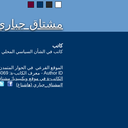
مشتاق جباري
كاتب
كاتب في الشأن السياسي المحلي وا
الموقع الفرعي في الحوار المتمدن: ps://www.ahewar.org/m.asp?i=8069
Author ID - معرف الكاتب-ة: 8069
الكاتب-ة في موقع ويكيبيديا: مشتا
#مشتاق_جباري (هاشتاغ)