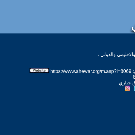
لاقليمي والدولي .
htt
ق جباري