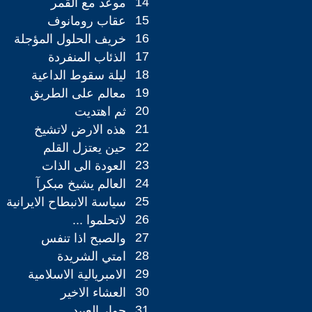
14
موعد مع القمر
15
عقاب رومانوف
16
خريف الحلول المؤجلة
17
الذئاب المنفردة
18
ليلة سقوط الداعية
19
معالم على الطريق
20
ثم اهتديت
21
هذه الارض لاتشيخ
22
حين يعتزل القلم
23
العودة الى الذات
24
العالم يشيخ مبكرآ
25
سياسة الانبطاح الايرانية
26
لاتحلموا ...
27
والصبح اذا تنفس
28
امتي الشريدة
29
الامبريالية الاسلامية
30
العشاء الاخير
31
حوار العبيد