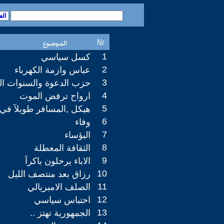
1
كسل سياسي
2
عباس وازمة الكهرباء
3
حزب الدعوة والسنوات الع
4
ارواح ترفض الموت
5
هيكل ,المسافر طويلآ في
6
وفاء
7
البؤساء
8
الثقافة المعطلة
9
الاباء يرحلون باكرآ
10
رزاق بعد منتصف الليل
11
الصلف الامبريالي
12
احتباس سياسي
13
الجمهورية تهتز ..