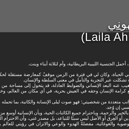
هوني
(Laila A
 أحمل الجنسية الليبية البريطانية، وأم لثلاثة أبناء وبنت.
 الحياة، وكان لي في فترة من الزمن موقفٌ كمعارضة مستقلة لحك
 تشكلت عبر التجربة والتأمل في معنى السلطة والإنسان.
يب عنه البعد الإنساني والضوابط العادلة، قد يتحول إلى مساحة من
مع كرامة الإنسان وحقه في العيش بحرية، في أي مكان من العالم، و
انب متعددة من شخصيتي؛ فهو صوت ليلى الإنسانة والكاتبة، بما تحمله
نسي إن وُجد.
الخير والرحمة، وباحترام جميع الكائنات الحية، وبأن الإنسانية أوسع 
ين أو العِرق أو الأصل ليس سببًا للتباعد، بل مصدر غنى، وأن الاحترام ا
وضوية والغوغائية، مفضلةً الهدوء والوعي والاتزان في رؤيتي للعالم وت