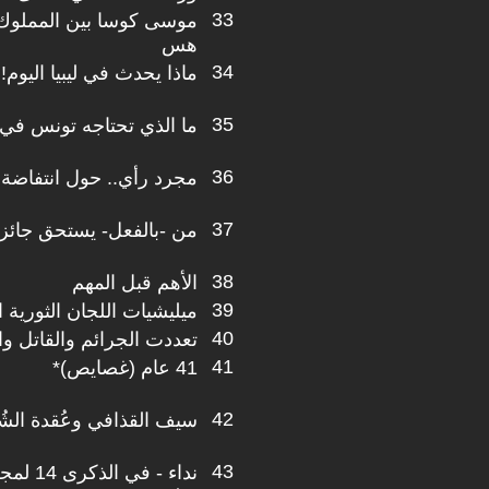
33
موسى كوسا بين المملوك 
هس
34
ماذا يحدث في ليبيا اليوم!
35
ما الذي تحتاجه تونس في 
36
مجرد رأي.. حول انتفاضة
37
من -بالفعل- يستحق جائزة
38
الأهم قبل المهم
39
ميليشيات اللجان الثورية ال
40
تعددت الجرائم والقاتل وا
41
41 عام (غصايص)*
42
سيف القذافي وعُقدة الشُ
43
نداء - في