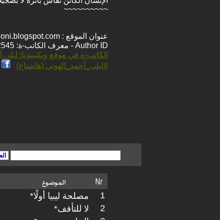
الإنسان الكائن تُقاس بأثره لا بضجيج
~~~~~~~~~~
عنوان الموقع : http://lelhoni.blogspot.com/
Author ID - معرف الكاتب-ة: 2545
الكاتب-ة في موقع ويكيبيديا: ليلى أ
#ليلى_أحمد_الهوني (هاشتاغ)
1
مصلحة ليبيا أولًا*
2
لا للتأفف*