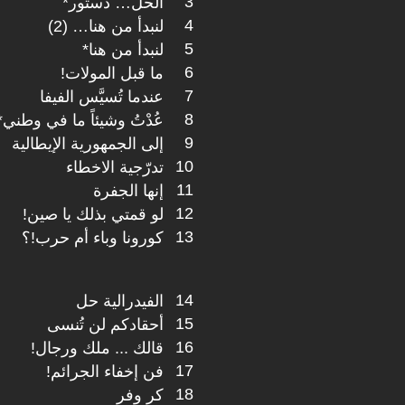
3
الحل… دستور*
4
لنبدأ من هنا… (2)
5
لنبدأ من هنا*
6
ما قبل المولات!
7
عندما تُسيَّس الفيفا
8
عُدْتُ وشيئاً ما في وطني*
9
إلى الجمهورية الإيطالية
10
تدرّجية الاخطاء
11
إنها الجفرة
12
لو قمتي بذلك يا صين!
13
كورونا وباء أم حرب!؟
14
الفيدرالية حل
15
أحقادكم لن تُنسى
16
قالك ... ملك ورجال!
17
فن إخفاء الجرائم!
18
كر وفر