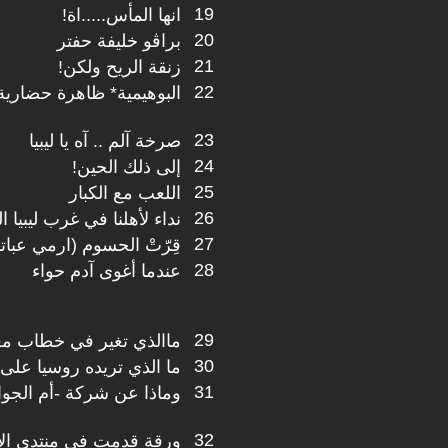
19
انها المأس.....اة!
20
براڤو خليفة حفتر
21
زنقة الريح ولكن!
22
البوهيمية* ظاهرة حضارية
23
صرخة آلم .. آه يا ليبيا
24
إلى ذلك الحين!
25
اللعب مع الكبار
26
نداء لأهلنا في غرب ليبيا 
27
قِرّتْ الحسوم (ارمي عبا
28
عندما أغوى آدم حواء
29
ماالذي تغير في خطاب مع
30
ما الذي تريده روسيا على 
31
وماذا عن شركة -أم الجوا
32
ورقة قدمت في منتدى الإ