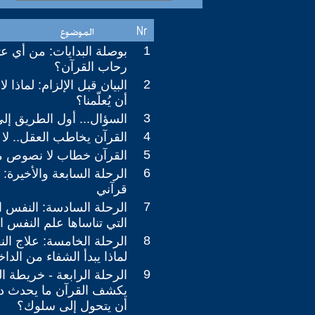
1
بوصلة البدايات: من أي عت
رحاب القرآن؟
2
البيان قبل الإلزام: لماذا لا
أن يُعلّمنا؟
3
السؤال... أول الطريق إلى
4
القرآن يخاطب العقل.. لا 
5
القرآن خطاب لا نصوص م
6
الرحلة السابعة والأخيرة:
قرآني
7
الرحلة السادسة: النفس ال
التي تناساها علم النفس 
8
الرحلة الخامسة: علاج ال
لماذا يبدأ الشفاء من الدا
9
الرحلة الرابعة - خريطة 
يكشف القرآن ما يحدث دا
أن يتحول إلى سلوك؟