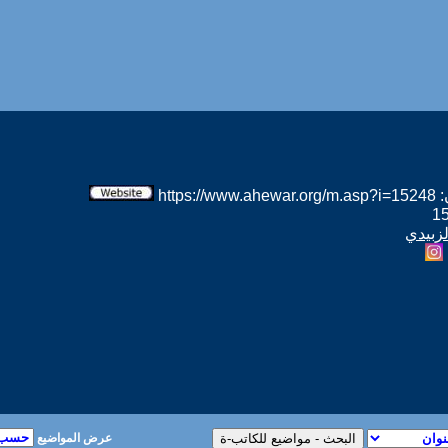
htt
لزبيدي
عرض المواضيع