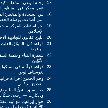
17
رحلة الوعي المذهلة: كيف
عقل مفكر في المنظور ال
18
بين السجادة والمختبر: ال
التي أضاعت بوصلة الحضا
19
نحو استعادة المركزية وتح
الإسلامي
20
اللين كقانون للجاذبية الاج
21
قراءة في -الميثاق الغليظ
الرقمية
22
شيفرة الفناء وحتمية السقو
الأوَّلِينَ-
23
قراءة قرآنية في -سيكولوج
لغوستاف لوبون
24
وهم الجموع: قراءة قرآني
القطيع الرقمي
25
حين سبق النبيُّ الفيلسوف 
وديكارت — رجلان شكّا لي
26
حوار إبراهيم مع أبيه: تفك
(الآبائية) كمحطة أولى لت