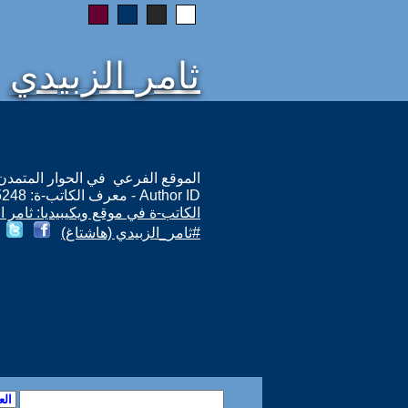
ثامر الزبيدي
الموقع الفرعي في الحوار المتمدن: ps://www.ahewar.org/m.asp?i=15248
Author ID - معرف الكاتب-ة: 15248
الكاتب-ة في موقع ويكيبيديا: ثامر ا
#ثامر_الزبيدي (هاشتاغ)