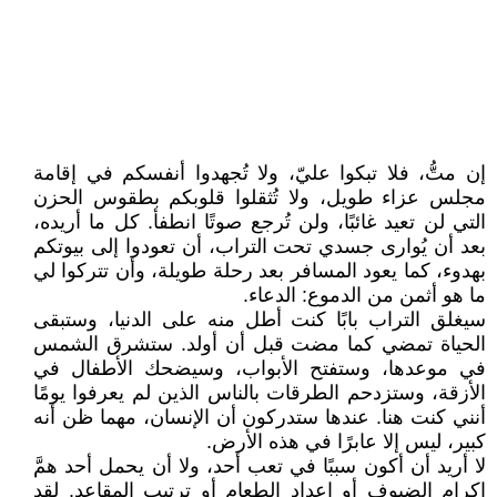
إن متُّ، فلا تبكوا عليّ، ولا تُجهدوا أنفسكم في إقامة
مجلس عزاء طويل، ولا تُثقلوا قلوبكم بطقوس الحزن
التي لن تعيد غائبًا، ولن تُرجع صوتًا انطفأ. كل ما أريده،
بعد أن يُوارى جسدي تحت التراب، أن تعودوا إلى بيوتكم
بهدوء، كما يعود المسافر بعد رحلة طويلة، وأن تتركوا لي
ما هو أثمن من الدموع: الدعاء.
سيغلق التراب بابًا كنت أطل منه على الدنيا، وستبقى
الحياة تمضي كما مضت قبل أن أولد. ستشرق الشمس
في موعدها، وستفتح الأبواب، وسيضحك الأطفال في
الأزقة، وستزدحم الطرقات بالناس الذين لم يعرفوا يومًا
أنني كنت هنا. عندها ستدركون أن الإنسان، مهما ظن أنه
كبير، ليس إلا عابرًا في هذه الأرض.
لا أريد أن أكون سببًا في تعب أحد، ولا أن يحمل أحد همَّ
إكرام الضيوف أو إعداد الطعام أو ترتيب المقاعد. لقد