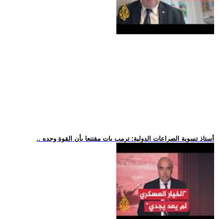
.. أستاذ تسوية الصراعات الدولية: ترمب بات مقتنعا بأن القوة وحده