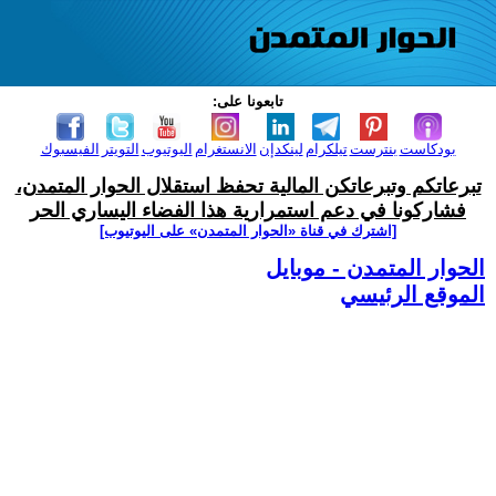
تابعونا على:
بودكاست
بنترست
تيلكرام
لينكدإن
الانستغرام
اليوتيوب
التويتر
الفيسبوك
تبرعاتكم وتبرعاتكن المالية تحفظ استقلال الحوار المتمدن،
فشاركونا في دعم استمرارية هذا الفضاء اليساري الحر
[اشترك في قناة ‫«الحوار المتمدن» على اليوتيوب]
الحوار المتمدن - موبايل
الموقع الرئيسي