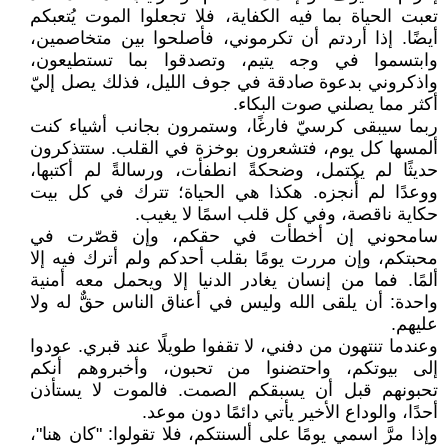
تعبت الحياة بما فيه الكفاية، فلا تجعلوا الموت يُتعبكم
أيضًا. إذا أردتم أن تكرموني، فأصلحوا بين متخاصمين،
وابتسموا في وجه يتيم، وتصدقوا بما تستطيعون،
واذكروني بدعوة صادقة في جوف الليل، فذلك يصل إليّ
أكثر مما يصلني صوت البكاء.
ربما سيبقى كرسيّ فارغًا، وستمرون بجانب أشياء كنت
ألمسها كل يوم، فتشعرون بوخزة في القلب. ستتذكرون
حديثًا لم يكتمل، وضحكةً انطفأت، ورسالةً لم أكتبها،
ووعدًا لم أُنجزه. هكذا هي الحياة؛ تترك في كل بيت
حكاية ناقصة، وفي كل قلب اسمًا لا يغيب.
سامحوني إن أخطأت في حقكم، وإن قصّرت في
محبتكم، وإن مررت يومًا بقلب أحدكم ولم أترك فيه إلا
ألمًا. فما من إنسان يغادر الدنيا إلا ويحمل معه أمنية
واحدة: أن يلقى الله وليس في أعناق الناس حقٌّ له ولا
عليهم.
وعندما تنتهون من دفني، لا تقفوا طويلًا عند قبري. عودوا
إلى بيوتكم، واحتضنوا من تحبون، وأخبروهم أنكم
تحبونهم قبل أن يسبقكم الصمت. فالموت لا يستأذن
أحدًا، والوداع الأخير يأتي دائمًا دون موعد.
وإذا مرَّ اسمي يومًا على ألسنتكم، فلا تقولوا: "كان هنا"،