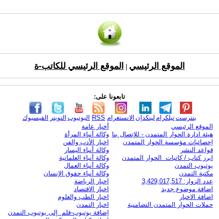
الموقع الرئيسي
الموقع الرئيسي للكاتب-ة
|
تابعونا على:
بنترست
تيلكرام
لينكدإن
الانستغرام
RSS
اليوتيوب
التويتر
الفيسبوك
الموقع الرئيسي
أخبار عامة
هيئة ادارة الحوار المتمدن - للإتصال بنا
وكالة أنباء المرأة
إحصائيات مؤسسة الحوار المتمدن
اخبار الأدب والفن
قواعد النشر
وكالة أنباء اليسار
ابرز كتاب / كاتبات الحوار المتمدن
وكالة أنباء العلمانية
يوتيوب التمدن
وكالة أنباء العمال
مكتبة التمدن
وكالة أنباء حقوق الإنسان
عدد الزوار: 3,429,017,517
اخبار الرياضة
اضافة موضوع جديد
اخبار الاقتصاد
اضافة الاخبار
اخبار الطب والعلوم
حملات الحوار المتمدن التضامنية
اخبار التمدن
إضافة يوتيوب-فلم إلى يوتيوب التمدن