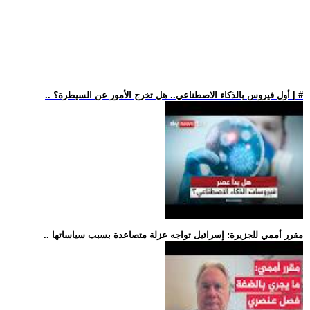
.. أول فيروس بالذكاء الاصطناعي.. هل تخرج الأمور عن السيطرة؟ | #
.. مقرر أممي للجزيرة: إسرائيل تواجه عزلة متصاعدة بسبب سياساتها