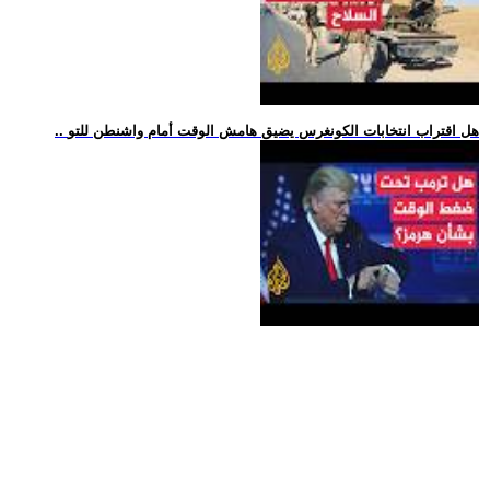
.. هل اقتراب انتخابات الكونغرس يضيق هامش الوقت أمام واشنطن للتو