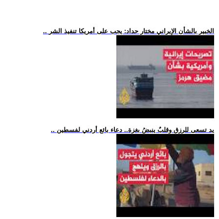
.. الخبير بالشأن الإيراني مختار حداد: يجب على أمريكا تنفيذ الشر
.. يد تسعى للرزق وقلبٌ ينبضُ بغزة.. دعاء بائع أردني لفسطين