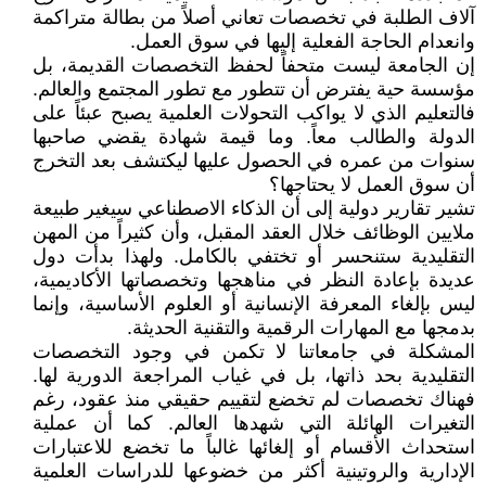
آلاف الطلبة في تخصصات تعاني أصلاً من بطالة متراكمة
وانعدام الحاجة الفعلية إليها في سوق العمل.
إن الجامعة ليست متحفاً لحفظ التخصصات القديمة، بل
مؤسسة حية يفترض أن تتطور مع تطور المجتمع والعالم.
فالتعليم الذي لا يواكب التحولات العلمية يصبح عبئاً على
الدولة والطالب معاً. وما قيمة شهادة يقضي صاحبها
سنوات من عمره في الحصول عليها ليكتشف بعد التخرج
أن سوق العمل لا يحتاجها؟
تشير تقارير دولية إلى أن الذكاء الاصطناعي سيغير طبيعة
ملايين الوظائف خلال العقد المقبل، وأن كثيراً من المهن
التقليدية ستنحسر أو تختفي بالكامل. ولهذا بدأت دول
عديدة بإعادة النظر في مناهجها وتخصصاتها الأكاديمية،
ليس بإلغاء المعرفة الإنسانية أو العلوم الأساسية، وإنما
بدمجها مع المهارات الرقمية والتقنية الحديثة.
المشكلة في جامعاتنا لا تكمن في وجود التخصصات
التقليدية بحد ذاتها، بل في غياب المراجعة الدورية لها.
فهناك تخصصات لم تخضع لتقييم حقيقي منذ عقود، رغم
التغيرات الهائلة التي شهدها العالم. كما أن عملية
استحداث الأقسام أو إلغائها غالباً ما تخضع للاعتبارات
الإدارية والروتينية أكثر من خضوعها للدراسات العلمية