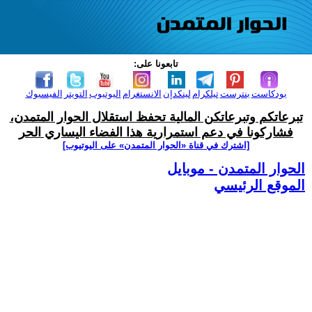
تابعونا على:
بودكاست
بنترست
تيلكرام
لينكدإن
الانستغرام
اليوتيوب
التويتر
الفيسبوك
تبرعاتكم وتبرعاتكن المالية تحفظ استقلال الحوار المتمدن،
فشاركونا في دعم استمرارية هذا الفضاء اليساري الحر
[اشترك في قناة ‫«الحوار المتمدن» على اليوتيوب]
الحوار المتمدن - موبايل
الموقع الرئيسي