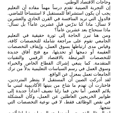
وحاجات الاقتصاد الوطني.
إن التجربة الصينية تقدم درساً مهماً مفاده أن التعليم
يجب أن يكون استشرافاً للمستقبل لا استنساخاً للماضي.
فالدول التي تريد المنافسة في القرن الحادي والعشرين
لا تسأل: ماذا كنا ندرّس قبل عشرين عاماً؟ بل تسأل:
ماذا سنحتاج بعد عشرين عاماً؟
ومن هنا تبرز الحاجة إلى ثورة حقيقية في التعليم
الجامعي تقوم على مراجعة شاملة للتخصصات كافة،
وقياس مدى ارتباطها بسوق العمل، وإيقاف التخصصات
العقيمة أو دمجها أو تحديثها، مع فتح آفاق جديدة
للتخصصات المرتبطة بالاقتصاد الرقمي والتقنيات
المتقدمة. كما ينبغي إشراك القطاع الخاص والخبراء
وسوق العمل في رسم السياسات التعليمية بدلاً من ترك
الجامعات تعمل بمعزل عن الواقع.
لقد أدركت الصين أن المستقبل لا ينتظر المترددين،
فاختارت أن تهدم ما شاخ من بنيتها الأكاديمية لتبني ما
يلائم العصر. أما نحن فما زلنا نضيف أعداداً جديدة إلى
طوابير الخريجين العاطلين عن العمل، وكأن المشكلة
في نقص الوظائف فقط، لا في نوعية التخصصات التي
ننتجها.