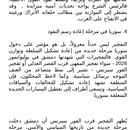
فالرئيس الشرع يواجه تحديات أمنية متزايدة， وقد
يضطر إلى الموازنة بين مطالب حلفائه الأتراك ورغبته
في الانفتاح على الغرب.
4. سوريا في مرحلة إعادة رسم النفوذ
التفجير ليس حدثاً معزولاً، بل هو مؤشر على دخول
سوريا مرحلة جديدة من إعادة تشكيل السلطة وتوازن
القوى. فالتفجيرات التي شهدتها دمشق في يوليو/تموز
2026 - سواء تفجير المقهى قرب القصر العدلي أو تفجير
الفور سيزنس - تشير إلى نمط متصاعد من العنف
الموجه برسائل سياسية. وكما لاحظ المحللون، فإن
المنطقة تشهد إعادة تشكيل للتحالفات والسياقات
السياسية، وتسعى أطراف إلى تعطيل المسارات الجديدة
المتعلقة بسوريا.
يُظهر التفجير قرب الفور سيزنس أن دمشق دخلت
مرحلة جديدة من تاريخها السياسي والأمني، مرحلة