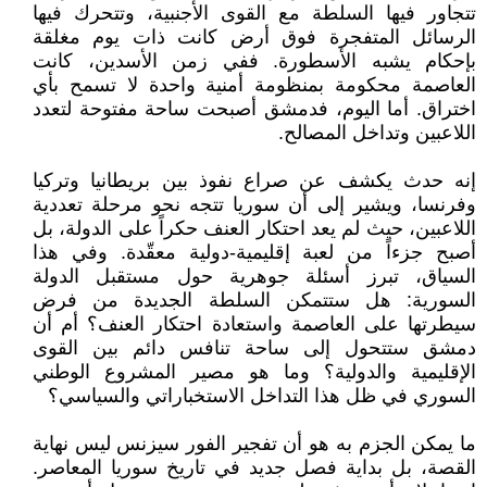
تتجاور فيها السلطة مع القوى الأجنبية، وتتحرك فيها
الرسائل المتفجرة فوق أرض كانت ذات يوم مغلقة
بإحكام يشبه الأسطورة. ففي زمن الأسدين، كانت
العاصمة محكومة بمنظومة أمنية واحدة لا تسمح بأي
اختراق. أما اليوم، فدمشق أصبحت ساحة مفتوحة لتعدد
اللاعبين وتداخل المصالح.
إنه حدث يكشف عن صراع نفوذ بين بريطانيا وتركيا
وفرنسا، ويشير إلى أن سوريا تتجه نحو مرحلة تعددية
اللاعبين، حيث لم يعد احتكار العنف حكراً على الدولة، بل
أصبح جزءاً من لعبة إقليمية-دولية معقّدة. وفي هذا
السياق، تبرز أسئلة جوهرية حول مستقبل الدولة
السورية: هل ستتمكن السلطة الجديدة من فرض
سيطرتها على العاصمة واستعادة احتكار العنف؟ أم أن
دمشق ستتحول إلى ساحة تنافس دائم بين القوى
الإقليمية والدولية؟ وما هو مصير المشروع الوطني
السوري في ظل هذا التداخل الاستخباراتي والسياسي؟
ما يمكن الجزم به هو أن تفجير الفور سيزنس ليس نهاية
القصة، بل بداية فصل جديد في تاريخ سوريا المعاصر.