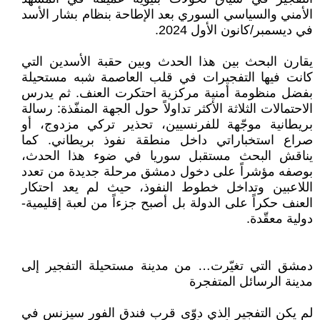
الأمني والسياسي السوري بعد الإطاحة بنظام بشار الأسد
في ديسمبر/كانون الأول 2024.
يقارن البحث بين هذا الحدث وبين حقبة الأسدين التي
كانت فيها التفجيرات في قلب العاصمة شبه مستحيلة
بفضل منظومة أمنية مركزية احتكرت العنف. ثم يدرس
الاحتمالات الثلاثة الأكثر تداولاً حول الجهة المنفّذة: رسالة
بريطانية موجّهة للفرنسيين، تحذير تركي مزدوج، أو
صراع استخباراتي داخل منطقة نفوذ بريطاني. كما
يناقش البحث مستقبل سوريا في ضوء هذا الحدث،
بوصفه مؤشراً على دخول دمشق مرحلة جديدة من تعدد
اللاعبين وتداخل خطوط النفوذ، حيث لم يعد احتكار
العنف حكراً على الدولة بل أصبح جزءاً من لعبة إقليمية-
دولية معقّدة.
دمشق التي تغيّرت… من مدينة مستحيلة التفجير إلى
مدينة الرسائل المتفجرة
لم يكن التفجير الذي دوّى قرب فندق الفور سيزنس في