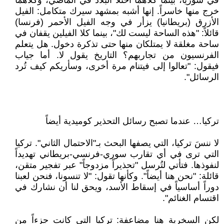
في سوريا، بينما كلاهما احتلّا البلاد في الماضي، وكلاهما
خرج منها خاسراً. إنها أشبه بمشهد سيرك متكامل: الفيل
الأزرق (بريطانيا) يزأر في وجه الفيل الأحمر (فرنسا)
قائلاً: "هذه الساحة ليست لك"، بينما كلا الفيلين يقفان في
ساحة مغلقة لا يمتلكان منها حتى تذكرة دخول. هل يتعلم
الفرنسيون من تجاربهم؟ التاريخ يقول لا. أما جياب
فيقول: "تعالوا إلى فيتنام مرة أخرى، وسأريكم كيف تُرد
الرسائل".
تركيا… عندما تصبح رسائل التحذير كوميدية أيضاً
لا ننسَ تركيا، التي يصفها البحث بـ"الاحتمال الثاني". تركيا
التي ترى في أي تقارب سوري-فرنسي-بريطاني تهديداً
لنفوذها. فتأتي لتُرسل "تحذيراً مزدوجاً" عبر تفجير متقن،
قائلة: "نحن هنا أيضاً". وكأنها تقول: "لا تنسونا، فنحن لعبنا
دوراً أساسياً في إسقاط الأسد، ويحق لنا أن نشارك في
اقتسام الغنائم".
لكن السخرية هنا مضاعفة: تركيا التي كانت جزءاً من