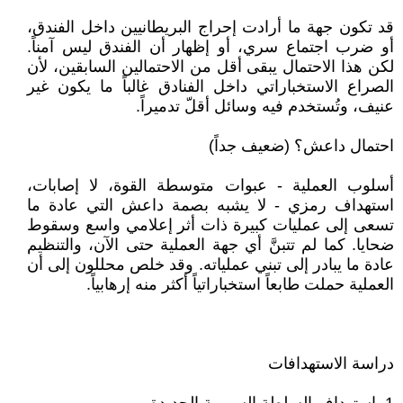
قد تكون جهة ما أرادت إحراج البريطانيين داخل الفندق،
أو ضرب اجتماع سري، أو إظهار أن الفندق ليس آمناً.
لكن هذا الاحتمال يبقى أقل من الاحتمالين السابقين، لأن
الصراع الاستخباراتي داخل الفنادق غالباً ما يكون غير
عنيف، وتُستخدم فيه وسائل أقلّ تدميراً.
احتمال داعش؟ (ضعيف جداً)
أسلوب العملية - عبوات متوسطة القوة، لا إصابات،
استهداف رمزي - لا يشبه بصمة داعش التي عادة ما
تسعى إلى عمليات كبيرة ذات أثر إعلامي واسع وسقوط
ضحايا. كما لم تتبنَّ أي جهة العملية حتى الآن، والتنظيم
عادة ما يبادر إلى تبني عملياته. وقد خلص محللون إلى أن
العملية حملت طابعاً استخباراتياً أكثر منه إرهابياً.
دراسة الاستهدافات