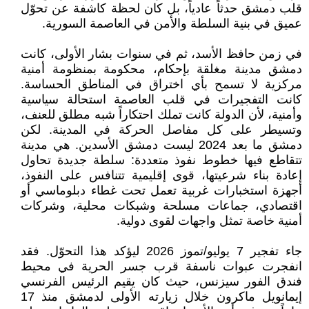
قلب دمشق حدثاً عادياً، بل كان لحظة كاشفة عن تحوّل
عميق في بنية السلطة والأمن في العاصمة السورية.
في زمن حافظ الأسد، ثم في سنوات بشار الأولى، كانت
دمشق مدينة مغلقة بإحكام، محكومة بمنظومة أمنية
مركزية لا تسمح بأي اختراق في المناطق الحساسة.
كانت التفجيرات في قلب العاصمة استحالة سياسية
وأمنية، لأن الدولة كانت تملك احتكاراً شبه مطلق للعنف،
وتسيطر على كل مفاصل الحركة في المدينة. لكن
دمشق ما بعد 2024 ليست دمشق الأسدين. هي مدينة
تتقاطع فيها خطوط نفوذ متعددة: سلطة جديدة تحاول
إعادة بناء شرعيتها، قوى إقليمية تتنافس على النفوذ،
أجهزة استخبارات غربية تعمل تحت غطاء دبلوماسي أو
اقتصادي، جماعات مسلحة وشبكات محلية، وشركات
أمنية خاصة تمثل واجهات لقوى دولية.
جاء تفجير 7 يوليو/تموز 2026 ليؤكد هذا التحوّل. فقد
انفجرت عبوات ناسفة قرب جسر الحرية في محيط
فندق الفور سيزنس، حيث كان يقيم الرئيس الفرنسي
إيمانويل ماكرون خلال زيارته الأولى لدمشق منذ 17