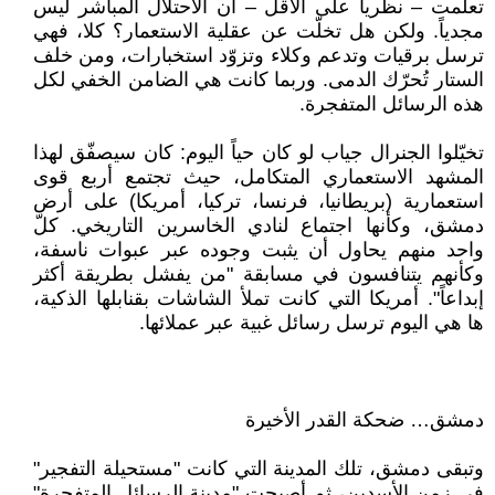
تعلّمت – نظرياً على الأقل – أن الاحتلال المباشر ليس
مجدياً. ولكن هل تخلّت عن عقلية الاستعمار؟ كلا، فهي
ترسل برقيات وتدعم وكلاء وتزوّد استخبارات، ومن خلف
الستار تُحرّك الدمى. وربما كانت هي الضامن الخفي لكل
هذه الرسائل المتفجرة.
تخيّلوا الجنرال جياب لو كان حياً اليوم: كان سيصفّق لهذا
المشهد الاستعماري المتكامل، حيث تجتمع أربع قوى
استعمارية (بريطانيا، فرنسا، تركيا، أمريكا) على أرض
دمشق، وكأنها اجتماع لنادي الخاسرين التاريخي. كلّ
واحد منهم يحاول أن يثبت وجوده عبر عبوات ناسفة،
وكأنهم يتنافسون في مسابقة "من يفشل بطريقة أكثر
إبداعاً". أمريكا التي كانت تملأ الشاشات بقنابلها الذكية،
ها هي اليوم ترسل رسائل غبية عبر عملائها.
دمشق… ضحكة القدر الأخيرة
وتبقى دمشق، تلك المدينة التي كانت "مستحيلة التفجير"
في زمن الأسدين، ثم أصبحت "مدينة الرسائل المتفجرة"