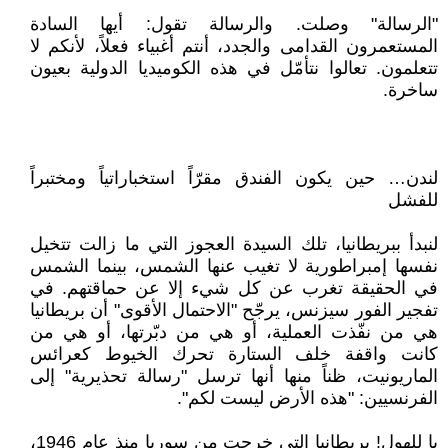
"الرسالة" وصلت. والرسالة تقول: أيها السادة
المستعمرون القدامى والجدد، أنتم أغبياء فعلاً، لأنكم لا
تتعلمون. تعالوا نتأمّل في هذه الكوميديا الدولية بعيون
ساخرة.
لندن… حين يكون الفندق مقرّاً استخباراتياً ومختبراً
للفشل
لنبدأ ببريطانيا، تلك السيدة العجوز التي ما زالت تتخيل
نفسها إمبراطورية لا تغيب عنها الشمس، بينما الشمس
في الحقيقة تغرب عن كل شيء إلا عن حماقتهم. في
تفجير الفور سيزنس، يرجّح "الاحتمال الأقوى" أن بريطانيا
هي من نفّذت العملية، أو هي من دبّرتها، أو هي من
كانت واقفة خلف الستارة تحرك الخيوط كعرائس
الماريونيت، ظناً منها أنها ترسل "رسالة تحذيرية" إلى
الفرنسيين: "هذه الأرض ليست لكم".
يا للهول! بريطانيا التي خرجت من سوريا منذ عام 1946،