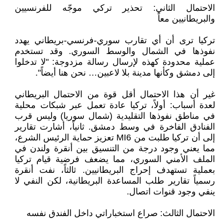
الاحتمال الثاني: تحذير تركي موجّه للفرنسيين
والبريطانيين معاً
تركيا ترى أن أي تقارب سوري-فرنسي-بريطاني يهدد
نفوذها في الشمال والوسط السوري. وقد تستخدم
عملية محدودة كهذه لإرسال رسالة مزدوجة: "لا تدخلوا
إلى دمشق وكأنها مدينة بلا لاعبين… نحن هنا أيضاً".
غير أن هذا الاحتمال أقل قوة من الاحتمال البريطاني
لعدة أسباب: أولاً، تركيا عادة تعمل عبر شبكات محلية
في مناطق نفوذها التقليدية (شمال سوريا) وليس قرب
الفنادق الفاخرة في وسط دمشق. ثانياً، أشارت تقارير
إلى أن تركيا طلبت من MI6 تعزيز حماية الرئيس الشرع،
مما يعني وجود درجة من التنسيق بين أنقرة ولندن في
الملف الأمني السوري، مما يضعف فرضية قيام تركيا
بعملية تستهدف إحراج البريطانيين. ثالثاً، نفت أنقرة
رسمياً تقارير طلب المساعدة البريطانية، لكن النفي لا
ينفي وجود قنوات اتصال.
الاحتمال الثالث: صراع استخباراتي داخل الفندق نفسه