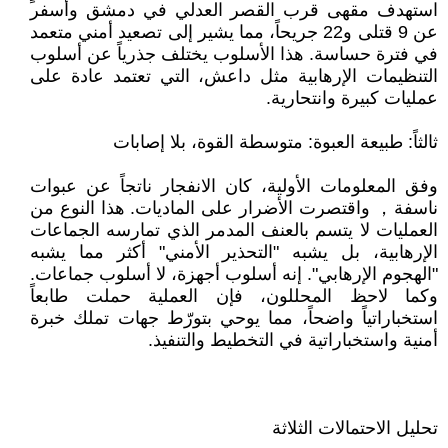
استهدف مقهى قرب القصر العدلي في دمشق وأسفر
عن 9 قتلى و22 جريحاً، مما يشير إلى تصعيد أمني متعمد
في فترة حساسة. هذا الأسلوب يختلف جذرياً عن أسلوب
التنظيمات الإرهابية مثل داعش، التي تعتمد عادة على
عمليات كبيرة وانتحارية.
ثالثاً: طبيعة العبوة: متوسطة القوة، بلا إصابات
وفق المعلومات الأولية، كان الانفجار ناتجاً عن عبوات
ناسفة， واقتصرت الأضرار على الماديات. هذا النوع من
العمليات لا يتسم بالعنف المدمر الذي تمارسه الجماعات
الإرهابية، بل يشبه "التحذير الأمني" أكثر مما يشبه
"الهجوم الإرهابي". إنه أسلوب أجهزة، لا أسلوب جماعات.
وكما لاحظ المحللون، فإن العملية حملت طابعاً
استخباراتياً واضحاً، مما يوحي بتورّط جهات تملك خبرة
أمنية واستخباراتية في التخطيط والتنفيذ.
تحليل الاحتمالات الثلاثة