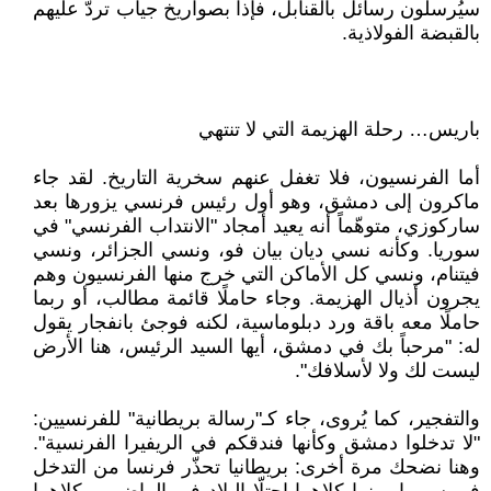
سيُرسلون رسائل بالقنابل، فإذا بصواريخ جياب تردّ عليهم
بالقبضة الفولاذية.
باريس… رحلة الهزيمة التي لا تنتهي
أما الفرنسيون، فلا تغفل عنهم سخرية التاريخ. لقد جاء
ماكرون إلى دمشق، وهو أول رئيس فرنسي يزورها بعد
ساركوزي، متوهّماً أنه يعيد أمجاد "الانتداب الفرنسي" في
سوريا. وكأنه نسي ديان بيان فو، ونسي الجزائر، ونسي
فيتنام، ونسي كل الأماكن التي خرج منها الفرنسيون وهم
يجرون أذيال الهزيمة. وجاء حاملًا قائمة مطالب، أو ربما
حاملًا معه باقة ورد دبلوماسية، لكنه فوجئ بانفجار يقول
له: "مرحباً بك في دمشق، أيها السيد الرئيس، هنا الأرض
ليست لك ولا لأسلافك".
والتفجير، كما يُروى، جاء كـ"رسالة بريطانية" للفرنسيين:
"لا تدخلوا دمشق وكأنها فندقكم في الريفيرا الفرنسية".
وهنا نضحك مرة أخرى: بريطانيا تحذّر فرنسا من التدخل