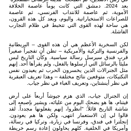
بعد 2024. دمشق التي كانت يوماً عاصمة الخلافة
الأموية، ثم عاصمة للانتداب الفرنسي، ثم عاصمة
للصراعات الاستخباراتية. واليوم، وبعد كل هذه القرون،
هي ساحة لهذه القوى التي تتخبط في ظلام التجارب
الفاشلة.
لكن السخرية الأعظم هي أن هذه القوى – البريطانية
والفرنسية والتركية والأمريكية – تظن أن تفجيراً صغيراً
قرب فندق سيرسل رسالة سياسية. وكأن التاريخ ليس
مليئاً بالرسائل التي أرسلوها بالفعل، ولم يقرأها أحد. إنهم
مثل الجنرالات الذين يخسرون الحرب ثم يعيدون نفس
التكتيكات، متوقعين نتائج مختلفة – وهذا تعريف العبقرية
في نظر أينشتاين، وتعريف الغباء في نظر جياب.
إن الجنرال جياب، الذي هزم جيوشاً أربعاً على أرض
فيتنام، ها هو يضحك اليوم من عليائه، ويشير بإصبعه إلى
شاشة التاريخ قائلاً: "انظروا، إنهم يفعلونها مجدداً. لقد
قالوا لي إن الاستعمار انتهى، ولكن ها هم يعودون.
إنجلترا في فندق، وفرنسا في زيارة، وتركيا في رسالة،
وأمريكا في الخلفية. كلهم يحاولون إعادة رسم خريطة