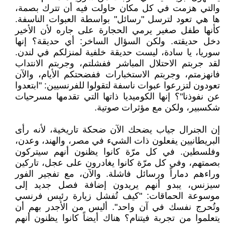
والتي هزمت في كل مكان حاولت فيه أن تترك بصمة،
ها هي تعود لترسل "رسائل" بواسطة العبوات الناسفة.
كأنها طفل صغير يرمي الحجارة على جاره لأن الأخير
دخل حديقته. ولكن السؤال الساخر: أي حديقة؟ إنها
سوريا، يا سادة، ليست حديقة خلفية لمنزلكم في لندن.
لقد جربتم الاحتلال المباشر ففشلتم، وجربتم الانتداب
فانهزمتم، وجربتم الاستخبارات ففضحتكم الأيام، والآن
تعودون لتزرعوا عبوات ناسفة لتقولوا للفرنسيين: "ابتعدوا
عن نفوذنا"؟ إنها الكوميديا ذاتها التي تقدمها مسرحيات
شكسبير، ولكن مع مؤثرات صوتية.
إن الجنرال جياب يضحك الآن ضحكة تاريخية، لأنه رأى
البريطانيين يفعلون ذات الشيء في مصر، والهند، وعدن،
وفلسطين. في كل مرّة كانوا يظنون أنهم سيتركون
بصمتهم، وفي كل مرّة كانوا يغادرون على عجل، تاركين
وراءهم دماراً ورسائل فاشلة. والآن، مع تفجير الفور
سيزنس، يبدو أنهم يريدون إضافة فصل جديد إلى
موسوعة الحماقات: "كيف تُفشل زيارة رئيس فرنسي
وتُحرج نفسك في آن واحد". أليس من الأجدر بهم أن
يتعلموا من تجربة فيتنام؟ هناك أيضاً كانوا يظنون أنهم