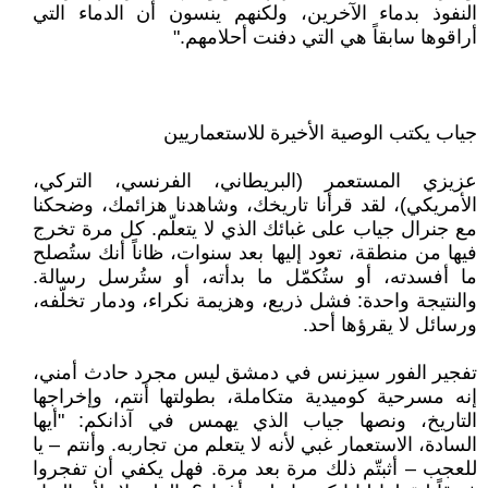
النفوذ بدماء الآخرين، ولكنهم ينسون أن الدماء التي
أراقوها سابقاً هي التي دفنت أحلامهم."
جياب يكتب الوصية الأخيرة للاستعماريين
عزيزي المستعمر (البريطاني، الفرنسي، التركي،
الأمريكي)، لقد قرأنا تاريخك، وشاهدنا هزائمك، وضحكنا
مع جنرال جياب على غبائك الذي لا يتعلّم. كل مرة تخرج
فيها من منطقة، تعود إليها بعد سنوات، ظاناً أنك ستُصلح
ما أفسدته، أو ستُكمّل ما بدأته، أو ستُرسل رسالة.
والنتيجة واحدة: فشل ذريع، وهزيمة نكراء، ودمار تخلّفه،
ورسائل لا يقرؤها أحد.
تفجير الفور سيزنس في دمشق ليس مجرد حادث أمني،
إنه مسرحية كوميدية متكاملة، بطولتها أنتم، وإخراجها
التاريخ، ونصها جياب الذي يهمس في آذانكم: "أيها
السادة، الاستعمار غبي لأنه لا يتعلم من تجاربه. وأنتم – يا
للعجب – أثبتّم ذلك مرة بعد مرة. فهل يكفي أن تفجروا