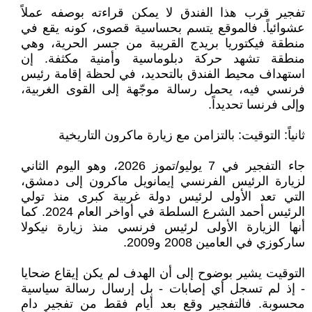
تفجير قرب هذا الفندق لا يمكن قراءته بوصفه عملاً
عشوائياً. فالموقع يتسم بحساسية قصوى، كونه يقع في
منطقة فيكتوريا بريدج القريبة من جسر الحرية، وهي
منطقة تشهد حركة دبلوماسية وأمنية مكثفة. إن
استهداف محيط الفندق بالتحديد، في لحظة إقامة رئيس
فرنسي فيه، يحمل رسالة موجّهة إلى القوى الغربية،
وإلى فرنسا تحديداً.
ثانياً: التوقيت: بالتزامن مع زيارة ماكرون التاريخية
جاء التفجير في 7 يوليو/تموز 2026، وهو اليوم الثاني
لزيارة الرئيس الفرنسي إيمانويل ماكرون إلى دمشق،
التي تعد الأولى لرئيس دولة غربية كبرى منذ تولي
الرئيس أحمد الشرع السلطة في أواخر العام 2024. كما
أنها الزيارة الأولى لرئيس فرنسي منذ زيارة نيكولا
ساركوزي في العامين 2008 و2009.
التوقيت يشير بوضوح إلى أن الهدف لم يكن إيقاع ضحايا
- إذ لم تسجل أي إصابات - بل إرسال رسالة سياسية
محسوبة. فالتفجير وقع بعد أيام فقط من تفجير دامٍ