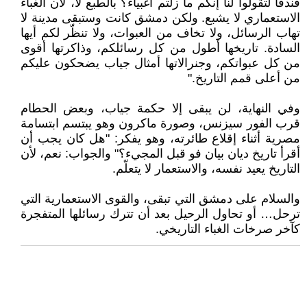
فندقاً لتقولوا لنا إنكم ما زلتم أغبياء؟ بالطبع لا، لأن الغباء
الاستعماري لا يشبع. ولكن دمشق كانت وستبقى مدينة لا
تهاب الرسائل، ولا تخاف من العبوات، ولا تنظّر لكم أيها
السادة. تاريخها أطول من كل رسائلكم، وذاكرتها أقوى
من كل عبواتكم، وجنرالاتها أمثال جياب يضحكون عليكم
من أعلى قمم التاريخ."
وفي النهاية، لن يبقى إلا حكمة جياب، وبعض الحطام
قرب الفور سيزنس، وصورة ماكرون وهو يبتسم ابتسامة
مصرية أثناء إقلاع طائرته، وهو يفكر: "هل كان يجب أن
أقرأ تاريخ ديان بيان فو قبل المجيء؟" والجواب: نعم، لأن
التاريخ يعيد نفسه، والاستعمار لا يتعلّم.
والسلام على دمشق التي تبقى، والقوى الاستعمارية التي
ترحل… أو تحاول الرحيل بعد أن تترك رسائلها المتفجرة
كآخر صرخات الغباء التاريخي.