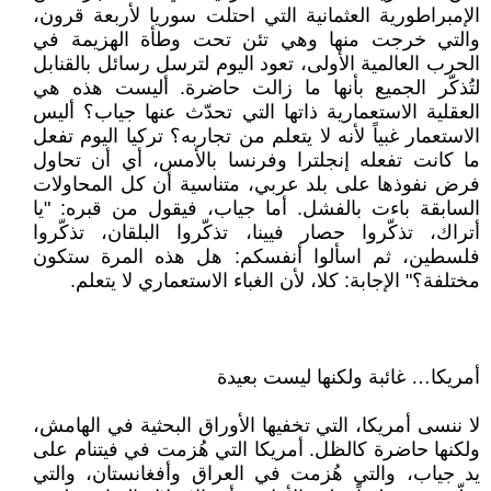
الإمبراطورية العثمانية التي احتلت سوريا لأربعة قرون،
والتي خرجت منها وهي تئن تحت وطأة الهزيمة في
الحرب العالمية الأولى، تعود اليوم لترسل رسائل بالقنابل
لتُذكّر الجميع بأنها ما زالت حاضرة. أليست هذه هي
العقلية الاستعمارية ذاتها التي تحدّث عنها جياب؟ أليس
الاستعمار غبياً لأنه لا يتعلم من تجاربه؟ تركيا اليوم تفعل
ما كانت تفعله إنجلترا وفرنسا بالأمس، أي أن تحاول
فرض نفوذها على بلد عربي، متناسية أن كل المحاولات
السابقة باءت بالفشل. أما جياب، فيقول من قبره: "يا
أتراك، تذكّروا حصار فيينا، تذكّروا البلقان، تذكّروا
فلسطين، ثم اسألوا أنفسكم: هل هذه المرة ستكون
مختلفة؟" الإجابة: كلا، لأن الغباء الاستعماري لا يتعلم.
أمريكا… غائبة ولكنها ليست بعيدة
لا ننسى أمريكا، التي تخفيها الأوراق البحثية في الهامش،
ولكنها حاضرة كالظل. أمريكا التي هُزمت في فيتنام على
يد جياب، والتي هُزمت في العراق وأفغانستان، والتي