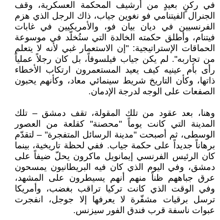
في ركنٍ بعيدٍ من أرشيف المحكمة العسكرية، وقف
الجنرال الفيتنامي فو نغوين جياب، ذاك الرجل الذي هزم
الفرنسيين في ديان بيان فو، والأمريكيين في غابات
فيتنام، وأطلق حكمته الخالدة التي ستُخلّد في موسوعة
الحماقات الإستراتيجية: "إن الاستعمار غبي لأنه لا يتعلم
من تجاربه". لم يكن جياب فيلسوفاً، بل كان رجلاً عملياً
رأى بأم عينيه كيف يعيد المستعمرون ارتكاب الأخطاء
ذاتها، وكأن التاريخ شريط سينمائي معاد، وكأنهم يحبون
الصفعات على الوجه لدرجة الإدمان.
وهنا، بعد عقود من تلك المقولة، تقف دمشق – تلك
المدينة التي كانت يوماً "محصنة" كقلعة من العصور
الوسطى، ثم أصبحت "مدينة الرسائل المتفجرة" – لتقدّم
برهاناً جديداً على حكمة جياب. ففي لحظة تاريخية، بينما
كان الرئيس الفرنسي إيمانويل ماكرون يحلّ ضيفاً على
دمشق، وفي اليوم الذي كان فيه البريطانيون يمسحون
عرق جباههم ظناً منهم أنهم يسيطرون على المشهد،
وفي الوقت الذي كانت تركيا تراقب بغضب، وأمريكا
ترسل برقيات مشفّرة لا يعرفها إلا جوجل، انفجرت
عبوات ناسفة قرب فندق الفور سيزنس.