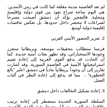
لم تعد العاصمة مدينة مغلقة كما كانت في زمن الأسدين.
هي اليوم ساحة صراع نفوذ بين قوى دولية وإقليمية
ومحلية. فالتفجير يؤكد أن دمشق أصبحت مسرحاً
لصراعات لا تنحصر داخل حدودها، بل تعكس تنافسات
إقليمية-دولية أوسع.
2. تعزيز الحضور الأمني الغربي
فرنسا ستطالب بتحقيقات موسعة، وبريطانيا ستعزز
وجودها الاستخباراتي، وقد تظهر بعثات أمنية جديدة. كما
أن الحادث قد يدفع القوى الغربية إلى إعادة تقييم
استراتيجياتها الأمنية في العاصمة السورية. وقد أشارت
تقارير إلى أن وجوداً بريطانياً مادياً في دمشق اعتُبر "بالغ
الخطورة"， مما قد يدفع إلى إعادة النظر في آليات
العمل.
3. إعادة تشكيل التحالفات داخل دمشق
السلطة السورية الجديدة ستضطر إلى إعادة ترتيب
علاقتها مع الغرب وتركيا، وضبط نفوذ القوى الأجنبية.