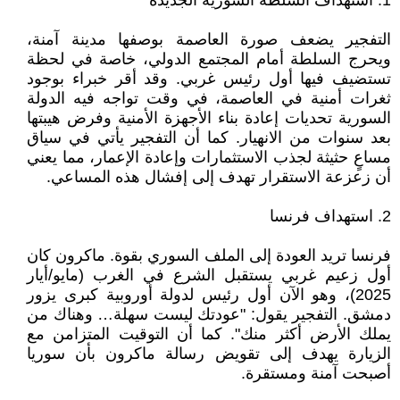
1. استهداف السلطة السورية الجديدة
التفجير يضعف صورة العاصمة بوصفها مدينة آمنة،
ويحرج السلطة أمام المجتمع الدولي، خاصة في لحظة
تستضيف فيها أول رئيس غربي. وقد أقر خبراء بوجود
ثغرات أمنية في العاصمة، في وقت تواجه فيه الدولة
السورية تحديات إعادة بناء الأجهزة الأمنية وفرض هيبتها
بعد سنوات من الانهيار. كما أن التفجير يأتي في سياق
مساعٍ حثيثة لجذب الاستثمارات وإعادة الإعمار، مما يعني
أن زعزعة الاستقرار تهدف إلى إفشال هذه المساعي.
2. استهداف فرنسا
فرنسا تريد العودة إلى الملف السوري بقوة. ماكرون كان
أول زعيم غربي يستقبل الشرع في الغرب (مايو/أيار
2025)، وهو الآن أول رئيس لدولة أوروبية كبرى يزور
دمشق. التفجير يقول: "عودتك ليست سهلة… وهناك من
يملك الأرض أكثر منك". كما أن التوقيت المتزامن مع
الزيارة يهدف إلى تقويض رسالة ماكرون بأن سوريا
أصبحت آمنة ومستقرة.