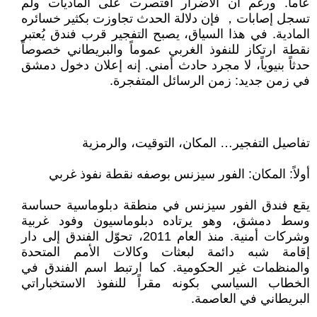
عاماً. ورغم أن الأضرار اقتصرت على الماديات ولم
تسجل إصابات， فإن دلالة الحدث تجاوزت بكثير خسائره
المادية. في هذا السياق، يصبح التفجير قرب فندق يُعتبر
نقطة ارتكاز للنفوذ الغربي عموماً والبريطاني خصوصاً
حدثاً بنيوياً، لا مجرد حادث أمني. إنه إعلان دخول دمشق
في زمن جديد: زمن الرسائل المتفجرة.
تفاصيل التفجير… المكان، التوقيت، والرمزية
أولاً: المكان: الفور سيزنس بوصفه نقطة نفوذ غربي
يقع فندق الفور سيزنس في منطقة دبلوماسية حساسة
وسط دمشق، وهو يرتاده دبلوماسيون وفود غربية
وشركات أمنية. منذ العام 2011، تحوّل الفندق إلى دار
إقامة شبه دائمة لبعثات وكالات الأمم المتحدة
والمنظمات غير الحكومية. كما ارتبط اسم الفندق في
الخطاب السياسي بكونه مقراً للنفوذ الاستخباراتي
البريطاني في العاصمة.