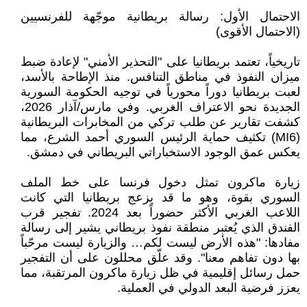
الاحتمال الأول: رسالة بريطانية موجّهة للفرنسيين
(الاحتمال الأقوى)
تاريخياً، تعتمد بريطانيا على "التحذير الأمني" لإعادة ضبط
ميزان النفوذ في مناطق التنافس. منذ الإطاحة بالأسد،
لعبت بريطانيا دوراً محورياً في توجيه الحكومة السورية
الجديدة نحو الاعتراف الغربي. وفي مارس/آذار 2026،
كشفت تقارير عن طلب تركي من المخابرات البريطانية
(MI6) تكثيف حماية الرئيس السوري أحمد الشرع، مما
يعكس عمق الوجود الاستخباراتي البريطاني في دمشق.
زيارة ماكرون تمثل دخول فرنسا على خط الملف
السوري بقوة، وهو ما قد يزعج بريطانيا التي كانت
اللاعب الغربي الأكثر حضوراً بعد 2024. تفجير قرب
الفندق الذي يُعتبر منطقة نفوذ بريطاني يشير إلى رسالة
مفادها: "هذه الأرض ليست لكم… والزيارة ليست مرحّباً
بها دون تفاهم معنا". وقد علّق محللون على أن التفجير
حمل رسائل إقليمية في ظل زيارة ماكرون المرتقبة، مما
يعزز فرضية البعد الدولي في العملية.