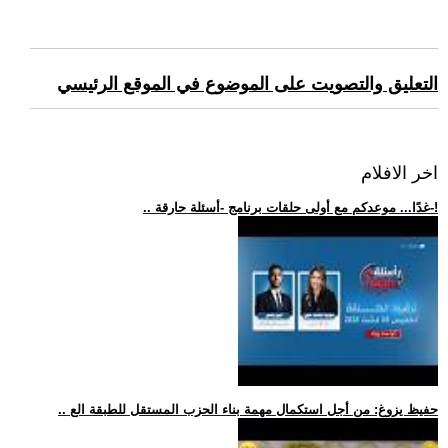
التعليق والتصويت على الموضوع في الموقع الرئيسي
اخر الافلام
.. غدًا... موعدكم مع أولى حلقات برنامج -أسئلة حارقة-!
.. حفيظ يزوغ: من أجل استكمال مهمة بناء الحزب المستقل للطبقة الع