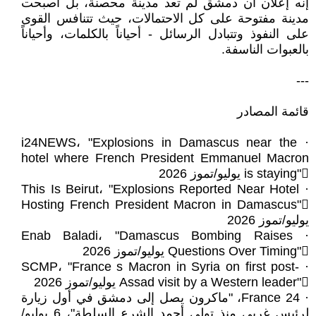
إنه إعلان أن دمشق لم تعد مدينة محصنة، بل أصبحت
مدينة مفتوحة على كل الاحتمالات، حيث تتنافس القوى
على النفوذ وتتبادل الرسائل - أحياناً بالكلمات، وأحياناً
بالعبوات الناسفة.
---
قائمة المصادر
· i24NEWS، "Explosions in Damascus near the
hotel where French President Emmanuel Macron
is staying"򟙿 يوليو/تموز 2026
· This Is Beirut، "Explosions Reported Near Hotel
Hosting French President Macron in Damascus"򟙿
يوليو/تموز 2026
· Enab Baladi، "Damascus Bombing Raises
Questions Over Timing"򟙽 يوليو/تموز 2026
· SCMP، "France s Macron in Syria on first post-
Assad visit by a Western leader"򟙿 يوليو/تموز 2026
· France 24، "ماكرون يصل إلى دمشق في أول زيارة
لرئيس غربي منذ تولي أحمد الشرع السلطة"، 6 يوليو/