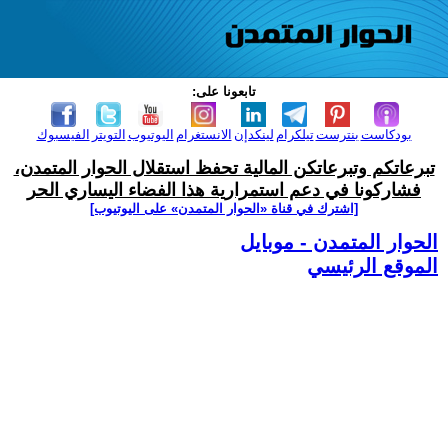
تابعونا على:
بودكاست
بنترست
تيلكرام
لينكدإن
الانستغرام
اليوتيوب
التويتر
الفيسبوك
تبرعاتكم وتبرعاتكن المالية تحفظ استقلال الحوار المتمدن،
فشاركونا في دعم استمرارية هذا الفضاء اليساري الحر
[اشترك في قناة ‫«الحوار المتمدن» على اليوتيوب]
الحوار المتمدن - موبايل
الموقع الرئيسي