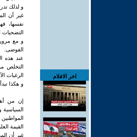
و لذلك تدرك
غير أن الم
نفسها، فهذ
التضحيات ا
و مع مرور 
الفوضى.
عند هذه ا
التخلص من 
الرغبات الآ
اخر الافلام
و هكذا تبدأ
إن من أهم
السياسية و
المواطنين 
القيمة العلم
غير أن الم