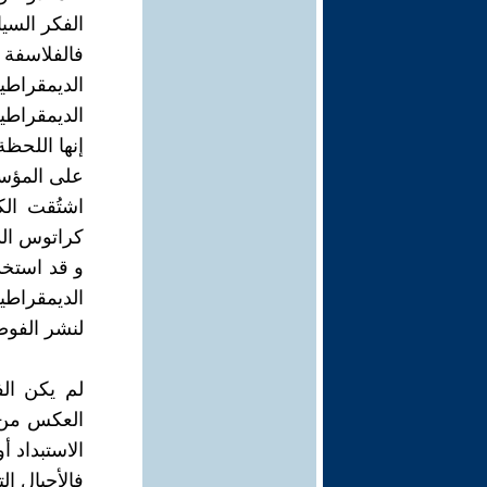
الفكر السي
فالفلاسفة ا
الديمقراطي
الديمقراطية
إنها اللحظ
على المؤس
اشتُقت ال
كراتوس الذ
و قد استخد
الديمقراطية
لنشر الفوض
لم يكن الف
العكس من ذل
الاستبداد أ
فالأجيال ا