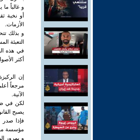
و غالباً ما
أو نخبة ثق
الأزمات.
و بذلك تت
التعبئة الم
في هذه البي
أكثر الأصوا
إن الركيزة
مرجعاً أعل
الآنية.
لكن في ظل 
يصبح القان
فإذا صدر ق
مؤسسة موقف
و بمرور ال