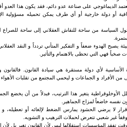
 يعتمد الديماغوجي على صناعة عدو دائم، فقد يكون هذا العدو أق
افية أو دولة خارجية أو أي طرف يمكن تحميله مسؤولية الإ
حول السياسة من ساحة للنقاش العقلاني إلى ساحة للصراع ا
ستمرة.
ئة يصبح الهدوء ضعفاً و التفكير المتأني تردداً و النقد العقلاني
ت صخباً فهي التي تحظى بالاهتمام والتأثير.
 الأساسية لأي دولة مستقرة هي سيادة القانون. فالقانون 
ى من الأفراد و الجماعات و ليحمي المجتمع من تقلبات الأهواء 
الأوخلوقراطية يتغير هذا الترتيب، فبدلاً من أن يخضع الجمي
ون نفسه خاضعاً لمزاج الجماهير.
رار لا يرضي الحشود يمارس الضغط لإلغائه أو تعطيله، و إ
اً غير شعبي تتعرض لحملات الترهيب و التشويه.
وقت تفقد المؤسسات استقلالها ليس لأن القانون تغير بل لأن