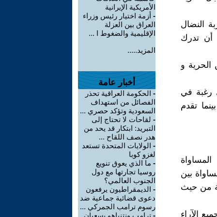
الأمريكية الإيرانية
-
أزمة اختيار رئيس وزراء
بة النضال
العراق بين العزلة
الإقليمية والضغوط ا ...
ن أن تدرك
المزيد.....
 الحرية و
أخبار عامة
 رغبة في
-
الحكومة العراقية تحذر
الفصائل من استهداف
ينما تقدم
السعودية وتؤكد حصري ...
-
لقاحات لا تحتاج إلى
التبريد: ابتكار قد يحد من
هدر نصف اللقاح ...
-
الولايات المتحدة تستعد
لغزو كوبا
المساواة
-
ما الذي يعوق تنويع
روسيا تجارتها مع دول
ساواة بين
الجنوب العالمي؟
ية من حيث
-
الديمقراطيون يرفعون
دعوى قضائية جماعية ضد
رسوم ترامب الجمركي ...
يع الآراء
-
ترامب ونتنياهو يسعيان