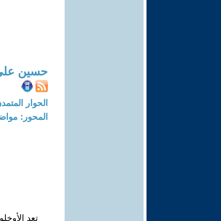
حسين علي
الحوار المتمدن-العدد: 8739 - 26
المحور: مواض
تعد الأوخلو