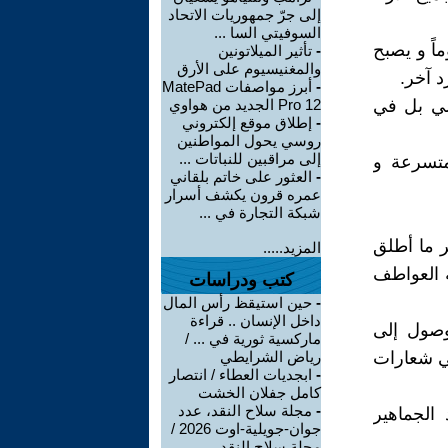
إلى جرّ جمهوريات الاتحاد
السوفيتي السا ...
اً و يصبح
-
تأثير الميلاتونين
والمغنيسيوم على الأرق
 آخر.
-
أبرز مواصفات MatePad
سي بل في
Pro 12 الجديد من هواوي
-
إطلاق موقع إلكتروني
روسي يحول المواطنين
إلى مراقبين للنباتات ...
متسرعة و
-
العثور على خاتم بلقاني
عمره قرون يكشف أسرار
شبكة التجارة في ...
هر ما أطلق
المزيد.....
ة العواطف
كتب ودراسات
-
حين استيقظ رأس المال
داخل الإنسان .. قراءة
وصول إلى
ماركسية ثورية في ... /
في شعارات
رياض الشرايطي
-
ابجديات العطاء / انتصار
كامل جفلان الخشت
-
مجلة سلاح النقد، عدد
الجماهير
جوان-جويلية-اوت 2026 /
مجلة سلاح النقد