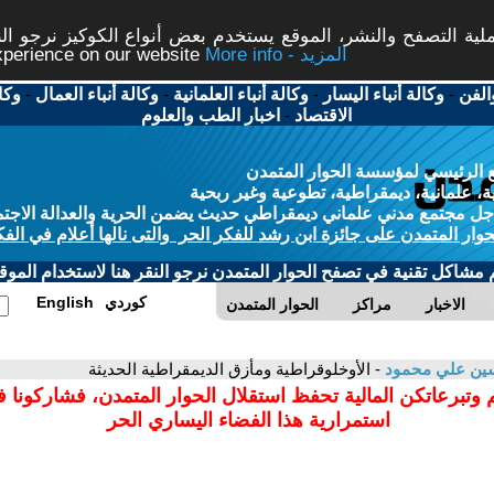
ة التصفح والنشر، الموقع يستخدم بعض أنواع الكوكيز نرجو النق
More info - المزيد
experience on our website
الفن
-
وكالة أنباء اليسار
-
وكالة أنباء العلمانية
-
وكالة أنباء العمال
-
وكا
الاقتصاد
-
اخبار الطب والعلوم
 الرئيسي لمؤسسة الحوار المتمدن
، علمانية، ديمقراطية، تطوعية وغير ربحية
ل مجتمع مدني علماني ديمقراطي حديث يضمن الحرية والعدالة الاجتم
حوار المتمدن على جائزة ابن رشد للفكر الحر والتى نالها أعلام في الفك
م مشاكل تقنية في تصفح الحوار المتمدن نرجو النقر هنا لاستخدام الموقع
كوردي
English
الاخبار
مراكز
الحوار المتمدن
ين علي محمود
- الأوخلوقراطية ومأزق الديمقراطية الحديثة
 وتبرعاتكن المالية تحفظ استقلال الحوار المتمدن، فشاركونا 
استمرارية هذا الفضاء اليساري الحر