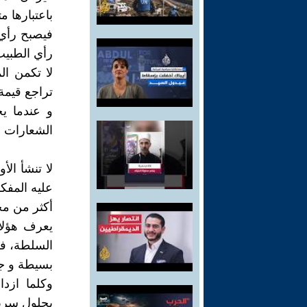
باعتبارها 
فيصبح رأي 
رأي الطبيب
لا تكمن ا
تراجع قيمة
و عندما ي
الشعارات ا
لا تنشأ الأ
عليه المفك
أكثر من مخ
يعرف هؤلا
السلطة، فه
بسيطة و جذ
وكلما ازد
بحلول سري