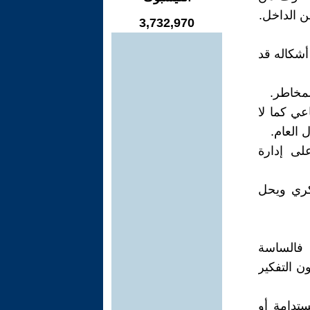
ن الداخل.
3,732,970
شكاله قد
لمخاطر.
عي كما لا
العام.
لى إدارة
فكري ويحل
 فالساسة
ن التفكير
تدامة أو