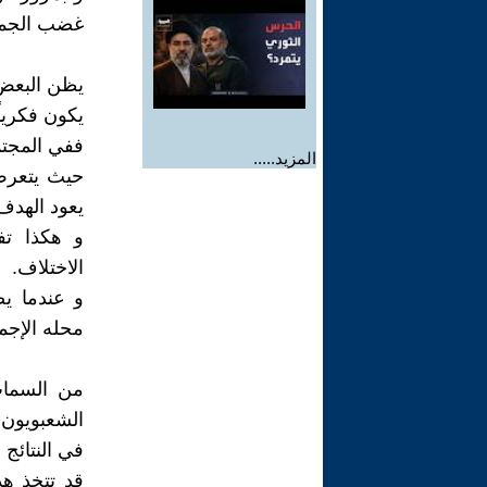
غضب الجماهي
يظن البعض
يكون فكرياً 
ففي المجتم
المزيد.....
حيث يتعرض 
يعود الهدف
و هكذا تف
الاختلاف.
و عندما يص
محله الإجم
من السمات 
الشعبويون 
في النتائج 
قد تتخذ هذ