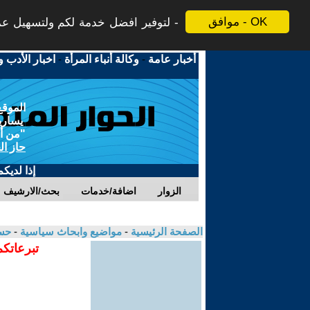
موافق - OK
لتوفير افضل خدمة لكم ولتسهيل عملي
أخبار عامة
-
وكالة أنباء المرأة
-
اخبار الأدب و
الموقع
يسارية
"من أج
حاز ال
إذا لديك
الزوار
اضافة/خدمات
بحث/الارشيف
الصفحة الرئيسية
-
مواضيع وابحاث سياسية
-
حس
تبرعاتكم