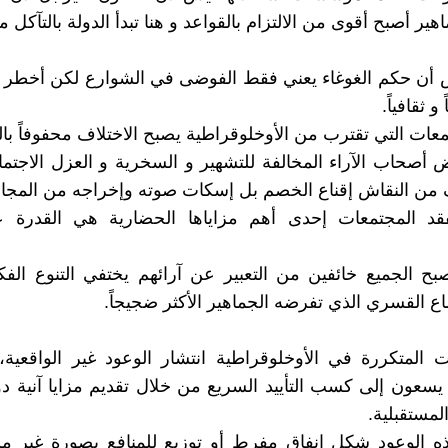
ر أصبح أقوى من الالتزام بالقواعد و هنا تبدأ الدولة بالتآكل م
 أن حكم الغوغاء يعني فقط الفوضى في الشوارع لكن أخطر أ
و ثقافياً.
عات التي تقترب من الأوخلوقراطية يصبح الاختلاف محفوفاً با
أصحاب الآراء المخالفة للتشهير و السخرية و العزل الاجتما
 من النقاش إقناع الخصم بل إسكات صوته وإخراجه من المجال 
قد المجتمعات إحدى أهم مزاياها الحضارية هي القدرة ع
بح الجميع خائفين من التعبير عن آرائهم يختفي التنوع ال
اع القسري الذي تفرضه الجماهير الأكثر ضجيجاً.
المتكررة في الأوخلوقراطية انتشار الوعود غير الواقعية،
يسعون إلى كسب التأييد السريع من خلال تقديم مزايا آنية دو
المستقبلية.
ه الوعود شكل إنفاق مفرط أو توزيع للمنافع بصورة غير مس