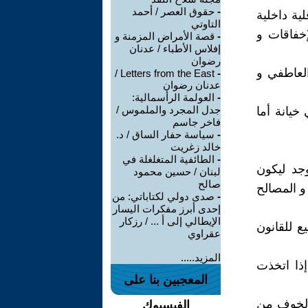
-
حقوق العصر / أحمد
لية داخلية
التاوتي
خفاقات و
-
قصة الأمراض المزمنة و
إفلاس الأطباء / عدنان
رضوان
لعاطفي و
Letters from the East /
-
عدنان رضوان
-
العولمة الرأسمالية:
جدل المجرد والملموس /
 خيانة أما
فاخر جاسم
-
سياسة حفار الساق / د.
خالد زغريت
-
الطائفية المتغلغلة في
وجد ليكون
لبنان / حسين محمود
صالح
و المصالح
-
صدى دولي لكتاباتي: من
إحدى أبرز مفكرات اليسار
الإيطالي إلى أ ... / رزكار
ع للقانون
عقراوي
المزيد.....
ذا اتخذت
المعجبين بنا على
 الخوف من
الفيسبوك