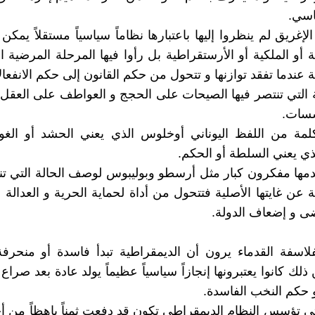
اسي.
لإغريق لم ينظروا إليها باعتبارها نظاماً سياسياً مستقلاً يمك
ة أو الملكية أو الأرستقراطية بل رأوا فيها المرحلة المرضية 
 عندما تفقد توازنها و تتحول من حكم القانون إلى حكم الانفعال
ة التي تنتصر فيها الصيحات على الحجج و العواطف على العقل
سات.
كلمة من اللفظ اليوناني أوخلوس الذي يعني الحشد أو الغو
ي يعني السلطة أو الحكم.
مها مفكرون كبار مثل أرسطو وبوليبوس لوصف الحالة التي ت
 عن غايتها الأصلية فتتحول من أداة لحماية الحرية و العدالة 
ى و إضعاف الدولة.
لاسفة القدماء يرون أن الديمقراطية تبدأ فاسدة أو منحرف
ك كانوا يعتبرونها إنجازاً سياسياً عظيماً يولد عادة بعد صرا
و حكم النخب الفاسدة.
لتي تؤسس النظام الديمقراطي تكون قد دفعت ثمناً باهظاً من أ