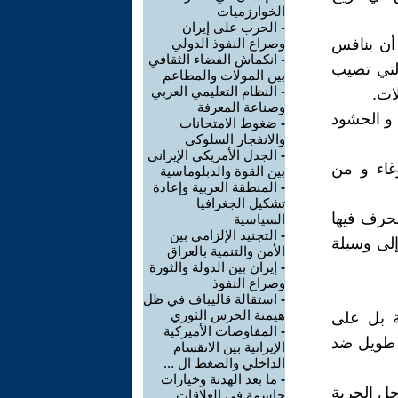
الخوارزميات
-
الحرب على إيران
ن أن ينافس
وصراع النفوذ الدولي
-
انكماش الفضاء الثقافي
التي تصيب
بين المولات والمطاعم
-
النظام التعليمي العربي
ات.
وصناعة المعرفة
 و الحشود
-
ضغوط الامتحانات
والانفجار السلوكي
-
الجدل الأمريكي الإيراني
غاء و من
بين القوة والدبلوماسية
-
المنطقة العربية وإعادة
تشكيل الجغرافيا
نحرف فيها
السياسية
-
التجنيد الإلزامي بين
إلى وسيلة
الأمن والتنمية بالعراق
-
إيران بين الدولة والثورة
وصراع النفوذ
-
استقالة قاليباف في ظل
هيمنة الحرس الثوري
ة بل على
-
المفاوضات الأميركية
ع طويل ضد
الإيرانية بين الانقسام
الداخلي والضغط ال ...
-
ما بعد الهدنة وخيارات
جل الحرية
حاسمة في العلاقات