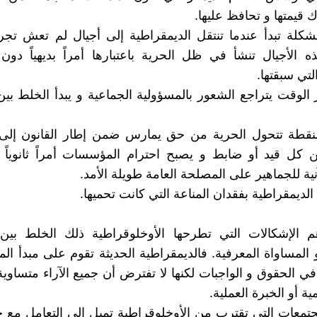
 قيمتها و تحافظ عليها.
شكلة تبدأ عندما تنتقل الديمقراطية إلى أجيال لم تعش تجر
ه الأجيال تنشأ في ظل الحرية باعتبارها أمراً بديهياً دو
لتي سبقتها.
الوقت يتراجع الشعور بالمسؤولية الجماعية و يبدأ الخلط بين
لنقطة تتحول الحرية من حق يمارس ضمن إطار القانون إلى
كل قيد أو ضابط و يصبح احترام المؤسسات أمراً ثانوياً ب
نية للجماهير على المصلحة العامة طويلة الأمد.
 الديمقراطية بفقدان المناعة التي كانت تحميها.
 الإشكالات التي تطرحها الأوخلوقراطية ذلك الخلط بين 
 المساواة المعرفية. فالديمقراطية الحديثة تقوم على مبدأ الم
في الحقوق و الواجبات لكنها لا تفترض أن جميع الآراء متساو
ية أو الخبرة العملية.
جتمعات التي تقترب من الأوخلوقراطية تميل إلى التعامل مع جم