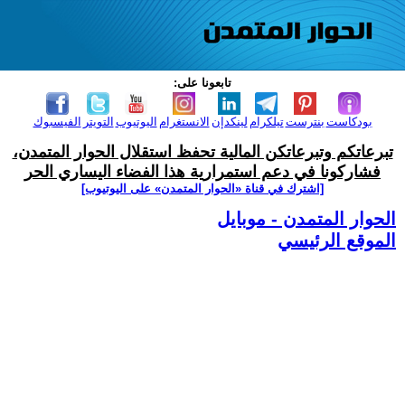
تابعونا على:
بودكاست
بنترست
تيلكرام
لينكدإن
الانستغرام
اليوتيوب
التويتر
الفيسبوك
تبرعاتكم وتبرعاتكن المالية تحفظ استقلال الحوار المتمدن،
فشاركونا في دعم استمرارية هذا الفضاء اليساري الحر
[اشترك في قناة ‫«الحوار المتمدن» على اليوتيوب]
الحوار المتمدن - موبايل
الموقع الرئيسي