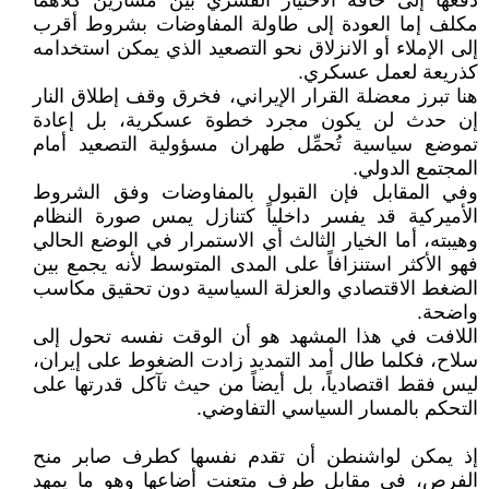
دفعها إلى حافة الاختيار القسري بين مسارين كلاهما
مكلف إما العودة إلى طاولة المفاوضات بشروط أقرب
إلى الإملاء أو الانزلاق نحو التصعيد الذي يمكن استخدامه
كذريعة لعمل عسكري.
هنا تبرز معضلة القرار الإيراني، فخرق وقف إطلاق النار
إن حدث لن يكون مجرد خطوة عسكرية، بل إعادة
تموضع سياسية تُحمِّل طهران مسؤولية التصعيد أمام
المجتمع الدولي.
وفي المقابل فإن القبول بالمفاوضات وفق الشروط
الأميركية قد يفسر داخلياً كتنازل يمس صورة النظام
وهيبته، أما الخيار الثالث أي الاستمرار في الوضع الحالي
فهو الأكثر استنزافاً على المدى المتوسط لأنه يجمع بين
الضغط الاقتصادي والعزلة السياسية دون تحقيق مكاسب
واضحة.
اللافت في هذا المشهد هو أن الوقت نفسه تحول إلى
سلاح، فكلما طال أمد التمديد زادت الضغوط على إيران،
ليس فقط اقتصادياً، بل أيضاً من حيث تآكل قدرتها على
التحكم بالمسار السياسي التفاوضي.
إذ يمكن لواشنطن أن تقدم نفسها كطرف صابر منح
الفرص، في مقابل طرف متعنت أضاعها وهو ما يمهد