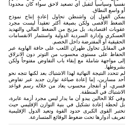
نفسياً وسياسياً لتقبل أي تصعيد لاحق سواء كان محدوداُ
أو واسع النطاق.
يمكن القول إن واشنطن تحاول إعادة إنتاج نموذج
الضغط الأقصى ولكن بصيغة أكثر تعقيداً ليست مجرد
عقوبات اقتصادية، بل مزيج من الضغط المالي والتهديد
العسكري وإدارة السردية الدولية واستثمار الانقسامات
الحقيقية أو المفترضة داخل الخصم.
في المقابل تحاول طهران اللعب على حافة الهاوية عبر
الحفاظ على مستوى محسوب من التوتر دون الانزلاق
إلى مواجهة شاملة مع إبقاء باب التفاوض مفتوحاً ولكن
بشروطها.
لم تتحدد النتيجة النهائية لهذا الاشتباك بعد لكنها تتجه نحو
أحد مسارين، إما إعادة صياغة توازن جديد عبر تفاوض
قسري، أو انفجار محسوب يعاد من خلاله رسم قواعد
الاشتباك في المنطقة.
وفي كلا الحالين يبدو أن ما يدار ليس مجرد أزمة عابرة،
بل لحظة إعادة تشكيل في بنية التوازن الإقليمي حيث
تختبر القوى الكبرى حدود القوة وتعيد الدول الإقليمية
تعريف أدوارها تحت ضغوط الوقائع المتسارعة.