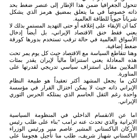
تتحول الجغرافيا ضمن هذا الإطار إلى عنصر ضغط بحد
ذاته خصوصاً في ما يتعلق بمضيق هرمز الذي يشكل
شرياناً حيوياً للطاقة العالمية.
كما ان الإبقاء على إغلاقه أو حتى التهديد المستمر بذلك لا
يعني فقط خنق الاقتصاد الإيراني، بل أيضاً إدخال
الأسواق العالمية في حالة ترقب تستخدم بدورها كورقة
ضغط إضافية.
وهنا تتقاطع السياسة مع الاقتصاد حيث كل يوم يمر تحت
هذه المعادلة يعني استنزافاً مالياً لإيران يقدر بمئات
الملايين مقابل استنزاف سياسي تدريجي لقدرتها على
المناورة.
لكن ما يجعل المشهد أكثر تعقيداً هو طبيعة النظام
الإيراني ذاته حيث لا يمكن اختزال القرار في مؤسسة
واحدة رغم الثقل الحاسم الذي يمتلكه الحرس الثوري
الإيراني.
اما عن الانقسام الداخلي في المنظومة السياسية
الايرانية والذي تحدث عنه ترامب "بناء على طلب رئيس
الأركان الباكستاني المشير عاصم منير ورئيس الوزراء
الباكستاني شهباز شريف، طلب منا تأجيل هجومنا على