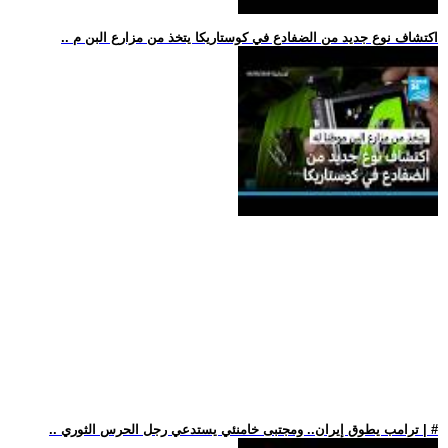
.. اكتشاف نوع جديد من الضفادع في كوستاريكا يتخذ من مزارع البن م
.. ترامب يطوق إيران.. ومجتبى خامنئي يستدعي رجل الحرس الثوري | #