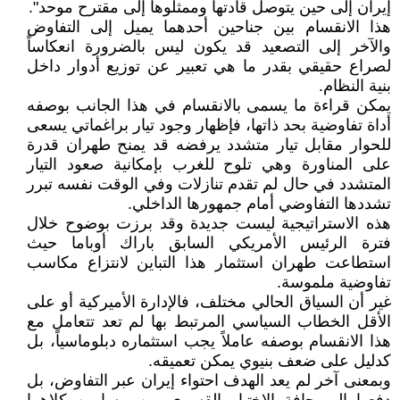
إيران إلى حين يتوصل قادتها وممثلوها إلى مقترح موحد".
هذا الانقسام بين جناحين أحدهما يميل إلى التفاوض
والآخر إلى التصعيد قد يكون ليس بالضرورة انعكاساً
لصراع حقيقي بقدر ما هي تعبير عن توزيع أدوار داخل
بنية النظام.
يمكن قراءة ما يسمى بالانقسام في هذا الجانب بوصفه
أداة تفاوضية بحد ذاتها، فإظهار وجود تيار براغماتي يسعى
للحوار مقابل تيار متشدد يرفضه قد يمنح طهران قدرة
على المناورة وهي تلوح للغرب بإمكانية صعود التيار
المتشدد في حال لم تقدم تنازلات وفي الوقت نفسه تبرر
تشددها التفاوضي أمام جمهورها الداخلي.
هذه الاستراتيجية ليست جديدة وقد برزت بوضوح خلال
فترة الرئيس الأمريكي السابق باراك أوباما حيث
استطاعت طهران استثمار هذا التباين لانتزاع مكاسب
تفاوضية ملموسة.
غير أن السياق الحالي مختلف، فالإدارة الأميركية أو على
الأقل الخطاب السياسي المرتبط بها لم تعد تتعامل مع
هذا الانقسام بوصفه عاملاً يجب استثماره دبلوماسياً، بل
كدليل على ضعف بنيوي يمكن تعميقه.
وبمعنى آخر لم يعد الهدف احتواء إيران عبر التفاوض، بل