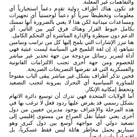
والتفاهمات غير المعلنة.
قد تكون هناك أطراف دولية تقدم دعماً استخبارياً أي
معلومات وتخطيطاً سرياً أو دعماً لوجستياً أي تجهيزات
ومساعدات ميدانية لكن هذا لا يعني بالضرورة أنها تمسك
بكامل خيوط القرار وهناك فرق كبير بين التأثير، أي
الدعم دون سيطرة والإدارة المباشرة أي التحكم الكامل.
هنا تبرز الإشارات التي يلمح إليها كل من ترامب وبنيامين
نتنياهو، إذ إن لغة التلميح في السياسة ليست عبثية فهي
أداة لتمرير رسائل مزدوجة من جهة تحذير غير مباشر
للخصوم ومن جهة أخرى تجنب الالتزامات القانونية
والعسكرية التي قد تفرضها التصريحات الصريحة.
فحين تذكر أطراف بشكل غير مباشر يبقى الباب مفتوحاً
للمناورة السياسية أي التحرك بمرونة لتجنب التصعيد
وتحفظ إمكانية الإنكار.
أما الولايات المتحدة فهي تدرك أن توسيع دائرة الاتهام
بشكل رسمي قد يفرض عليها ردود فعل لا ترغب بها في
هذه المرحلة والاعتراف بوجود مديرين خفيين من دول
أخرى يعني عملياً نقل الصراع من مستوى إقليمي إلى
تصعيد دولي أي مواجهة أوسع بين دول كبرى وهو
سيناريو يحمل مخاطر هائلة ليس فقط عسكرياً، بل
اقتصادياً واستراتيجياً.