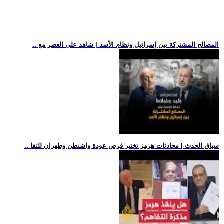
.. المصالح المشتركة بين إسرائيل ونظام الأسد | شاهد على العصر مع
.. سياق الحدث | محادثات هرمز تختبر فرص عودة واشنطن وطهران للتفا