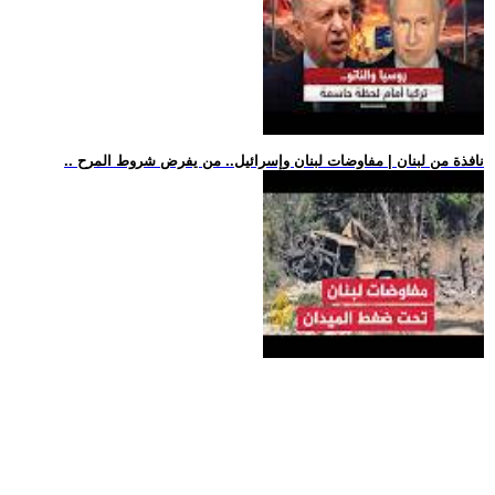
.. نافذة من لبنان | مفاوضات لبنان وإسرائيل.. من يفرض شروط المرح