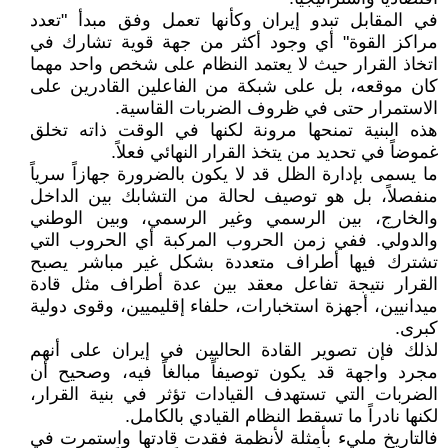
في المقابل تبدو إيران وكأنها تعمل وفق مبدأ "تعدد
مراكز القوة" أي وجود أكثر من جهة قوية تشارك في
اتخاذ القرار حيث لا يعتمد النظام على شخص واحد مهما
كان موقعه، بل على شبكة من الفاعلين القادرين على
الاستمرار حتى في ظروف الضربات القاسية.
هذه البنية تمنحها مرونة لكنها في الوقت ذاته تخلق
غموضاً في تحديد من يتخذ القرار النهائي فعلاً.
ما يسمى بإدارة الظل قد لا يكون بالضرورة جهازاً سرياً
منفصلاً، بل هو توصيف لحالة من التشابك بين الداخل
والخارج، بين الرسمي وغير الرسمي، وبين الوطني
والدولي. ففي زمن الحروب المركبة أي الحروب التي
تشترك فيها أطراف متعددة بشكل غير مباشر يصبح
القرار نتيجة تفاعل معقد بين عدة أطراف مثل قادة
ميدانيين، أجهزة استخبارات، حلفاء إقليميين، وقوى دولية
كبرى.
لذلك فإن تصوير القادة الحاليين في إيران على أنهم
مجرد واجهة قد يكون توصيفاً مبالغاً فيه، وصحيح أن
الضربات التي تستهدف القيادات تؤثر في بنية القرار،
لكنها نادراً ما تسقط النظام القيادي بالكامل.
فالتاريخ مليء بأمثلة لأنظمة فقدت قادتها واستمرت في