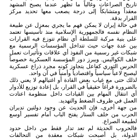
تاريخ الصراعات وغالباً ما تظهر عندما يصبح المشهد
معقداً ومتشابكاً إلى درجة يصعب معها تحديد مركز
القرار بدقة.
في حالة إيران لا يمكن فهم ما يجري بمعزل عن طبيعة
النظام نفسه فالجمهورية الإسلامية منذ تأسيسها تعتمد
على بنية مركبة للسلطة أي نظام تتوزع فيه القرارات
بين عدة جهات حيث تتداخل المؤسسات الرسمية مع
شبكات غير رسمية من النفوذ أي علاقات وتأثيرات تعمل
خلف الكواليس. ويبرز دور المؤسسة العسكرية خصوصاً
الحرس الثوري كفاعل يتجاوز كونه مجرد ذراع عسكرية
ليصبح لاعباً سياسياً واقتصادياً وأمنياً في آن واحد.
لذلك حتى مع غياب بعض القادة أو اغتيالهم لا يعني ذلك
بالضرورة فراغاً حقيقياً في القرار، بل إعادة توزيع للأدوار
أي انتقال المهام بين القيادات داخل منظومة اعتادت
العمل في ظروف الضغط والتهديد.
من جهة أخرى، فإن الحديث عن وجود دولتين تديران
الحرب من خلف الستار يفتح الباب أمام تفسير أوسع
لطبيعة الصراع.
فالحروب الحديثة لم تعد تدار فقط من داخل حدود
الدولة، بل أصبحت شبكات معقدة من التحالفات