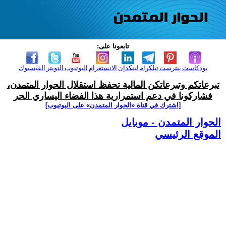
تابعونا على:
بودكاست
بنترست
تيلكرام
لينكدإن
الانستغرام
اليوتيوب
التويتر
الفيسبوك
تبرعاتكم وتبرعاتكن المالية تحفظ استقلال الحوار المتمدن،
فشاركونا في دعم استمرارية هذا الفضاء اليساري الحر
[اشترك في قناة ‫«الحوار المتمدن» على اليوتيوب]
الحوار المتمدن - موبايل
الموقع الرئيسي