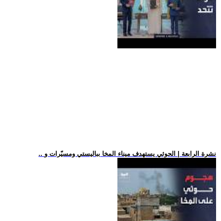
.. نشرة الرابعة | الحوثي يستهدف ميناء المخا بباليستي ومسيّرات و