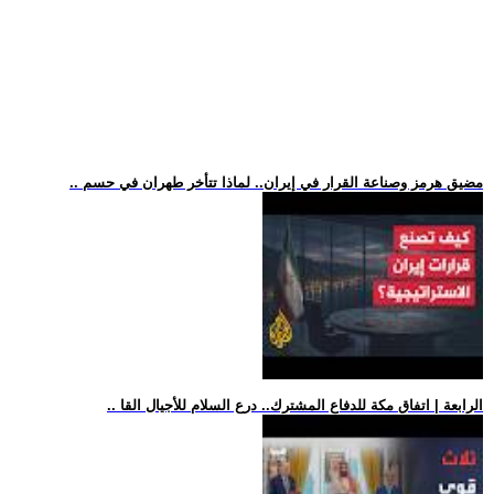
.. مضيق هرمز وصناعة القرار في إيران.. لماذا تتأخر طهران في حسم
.. الرابعة | اتفاق مكة للدفاع المشترك.. درع السلام للأجيال القا