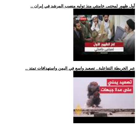
.. أول ظهور لمجتبى خامنئي منذ توليه منصب المرشد في إيران
.. عبر الخريطة التفاعلية.. تصعيد واسع في اليمن واستهدافات تمتد