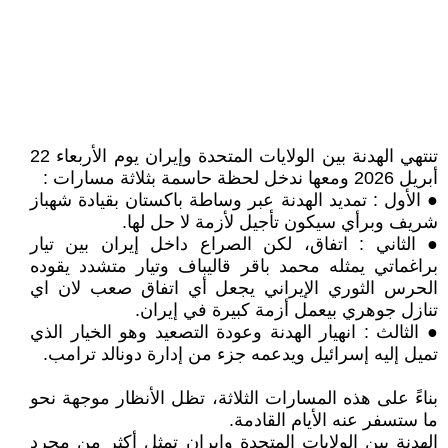
‏تنتهي الهدنة بين الولايات المتحدة وإيران يوم الأربعاء 22
أبريل 2026 ومعها ندخل لحظة حاسمة بثلاثة مسارات :
● الأول : تمديد الهدنة عبر وساطة باكستان بقيادة شهباز
شريف وبرأي سيكون تأجيل لأزمة لا حل لها.
● الثاني : اتفاق، لكن الصراع داخل إيران بين تيار
براغماتي يمثله محمد باقر قاليباف وتيار متشدد يقوده
الحرس الثوري الإيراني يجعل أي اتفاق صعب لان اي
تنازل جوهري بيعمل أزمة كبيرة في إيران.
● الثالث : انهيار الهدنة وعودة التصعيد وهو الخيار الذي
تميل إليه إسرائيل ويدعمه جزء من إدارة دونالد ترامب.
بناءً على هذه المسارات الثلاثة، تظل الأنظار موجهة نحو
ما ستسفر عنه الأيام القادمة.
الهدنة بين الولايات المتحدة وإيران تمثل أكثر من مجرد