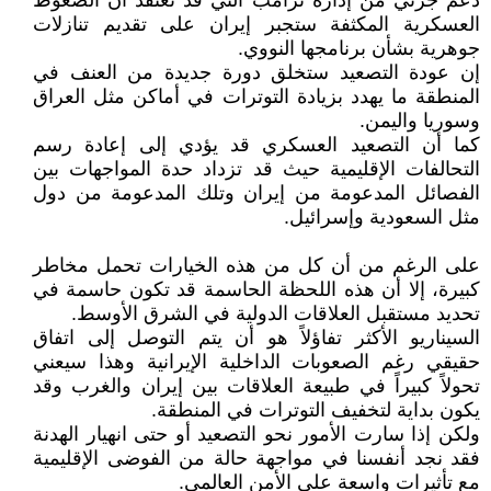
دعم جزئي من إدارة ترامب التي قد تعتقد أن الضغوط
العسكرية المكثفة ستجبر إيران على تقديم تنازلات
جوهرية بشأن برنامجها النووي.
إن عودة التصعيد ستخلق دورة جديدة من العنف في
المنطقة ما يهدد بزيادة التوترات في أماكن مثل العراق
وسوريا واليمن.
كما أن التصعيد العسكري قد يؤدي إلى إعادة رسم
التحالفات الإقليمية حيث قد تزداد حدة المواجهات بين
الفصائل المدعومة من إيران وتلك المدعومة من دول
مثل السعودية وإسرائيل.
على الرغم من أن كل من هذه الخيارات تحمل مخاطر
كبيرة، إلا أن هذه اللحظة الحاسمة قد تكون حاسمة في
تحديد مستقبل العلاقات الدولية في الشرق الأوسط.
السيناريو الأكثر تفاؤلاً هو أن يتم التوصل إلى اتفاق
حقيقي رغم الصعوبات الداخلية الإيرانية وهذا سيعني
تحولاً كبيراً في طبيعة العلاقات بين إيران والغرب وقد
يكون بداية لتخفيف التوترات في المنطقة.
ولكن إذا سارت الأمور نحو التصعيد أو حتى انهيار الهدنة
فقد نجد أنفسنا في مواجهة حالة من الفوضى الإقليمية
مع تأثيرات واسعة على الأمن العالمي.