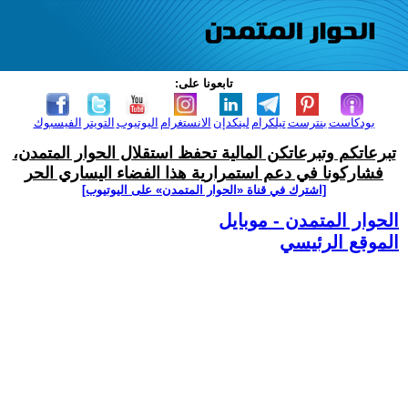
تابعونا على:
بودكاست
بنترست
تيلكرام
لينكدإن
الانستغرام
اليوتيوب
التويتر
الفيسبوك
تبرعاتكم وتبرعاتكن المالية تحفظ استقلال الحوار المتمدن،
فشاركونا في دعم استمرارية هذا الفضاء اليساري الحر
[اشترك في قناة ‫«الحوار المتمدن» على اليوتيوب]
الحوار المتمدن - موبايل
الموقع الرئيسي