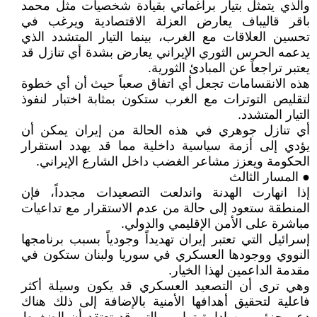
والذي يتمثل بتيار براغماتي بقيادة شخصيات مثل محمد
باقر قاليباف يعارض العزلة الاقتصادية ويرغب في
تحسين العلاقات مع الغرب، بينما التيار المتشدد الذي
يدعمه الحرس الثوري الإيراني يعارض بشدة أي تنازل قد
يعتبر تراجعاً عن المبادئ الثورية.
هذه الانقسامات تجعل أي اتفاق صعباً حيث أن أي خطوة
لتقليص التوترات مع الغرب ستكون بمثابة اختبار لنفوذ
التيار المتشدد.
أي تنازل جوهري في هذه الحالة من إيران يمكن أن
يؤدي إلى أزمة سياسية داخلية مما قد يهدد استقرار
الحكومة ويعزز مشاعر الغضب داخل الشارع الإيراني.
● المسار الثالث
إذا انهارت الهدنة واندلعت التصعيدات مجدداً، فإن
المنطقة ستعود إلى حالة من عدم الاستقرار مع تداعيات
مباشرة على الأمن الإقليمي والدولي.
إسرائيل التي تعتبر إيران تهديداً وجودياً بسبب برنامجها
النووي ووجودها العسكري في سوريا ولبنان ستكون في
مقدمة الداعمين لهذا الخيار.
وهي ترى أن التصعيد العسكري قد يكون وسيلة أكثر
فاعلية لتحقيق أهدافها الأمنية بالإضافة إلى ذلك هناك