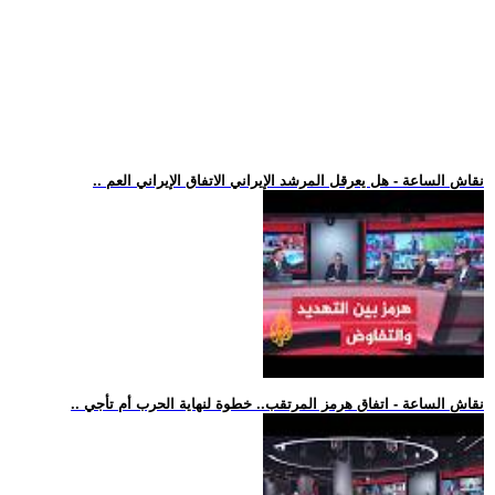
.. نقاش الساعة - هل يعرقل المرشد الإيراني الاتفاق الإيراني العم
.. نقاش الساعة - اتفاق هرمز المرتقب.. خطوة لنهاية الحرب أم تأجي