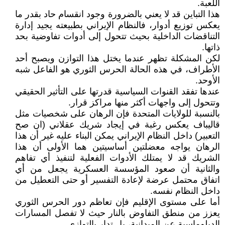
اللعبة.
هذا التباين قد لا يعني بالضرورة وجود انقسام حاد بقدر ما
يعكس توزيع أدوار، فالنظام الإيراني بطبيعته يجيد إدارة
التناقضات الداخلية بحيث تتحول إلى أدوات تفاوضية بحد
ذاتها.
لكن المشكلة تظهر عندما يختل هذا التوازن ويصبح أحد
الأطراف، في هذه الحالة الحرس الثوري هو الفاعل شبه
الأوحد.
عندها تفقد القنوات السياسية قدرتها على التأثير الحقيقي
وتتحول إلى واجهات أكثر منها مراكز قرار.
بالنسبة للولايات المتحدة فإن الرهان على شخصيات مثل
قاليباف يعكس رغبة في إيجاد شريك عقلاني (ان صح
التعبير) داخل النظام الإيراني يمكن البناء عليه غير أن هذا
الرهان يواجه معضلتين أساسيتين هما الأولى أن هذا
الشريك قد لا يمتلك الأدوات الفعلية لتنفيذ أي تفاهم
والثانية أن صعود المؤسسة العسكرية يجعل من أي
اتفاق محتمل عرضة لإعادة التفسير أو حتى التعطيل من
داخل النظام نفسه.
أما على مستوى الإقليم فإن تعاظم دور الحرس الثوري
يعزز من منطق التفاوض بالنار حيث لا تفصل المسارات
الدبلوماسية عن الميدانية، بل تدار بالتوازي.