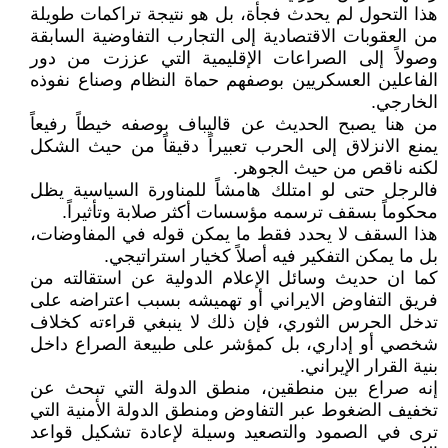
هذا التحول لم يحدث فجأة، بل هو نتيجة تراكمات طويلة
من العقوبات الاقتصادية إلى التجارب التفاوضية السابقة
وصولاً إلى الصراعات الإقليمية التي عززت من دور
الفاعلين العسكريين بوصفهم حماة النظام وصناع نفوذه
الخارجي.
من هنا يصبح الحديث عن قاليباف بوصفه خيطاً رفيعاً
يمنع الانزلاق إلى الحرب تعبيراً دقيقاً من حيث الشكل
لكنه ناقص من حيث الجوهر.
فالرجل حتى لو امتلك هامشاً للمناورة السياسية يظل
محكوماً بسقف ترسمه مؤسسات أكثر صلابة وتأثيراً.
هذا السقف لا يحدد فقط ما يمكن قوله في المفاوضات،
بل ما يمكن التفكير فيه أصلاً كخيار استراتيجي.
كما ان حديث وسائل الإعلام الدولية عن استقالته من
فريق التفاوض الايراني أو تهميشه بسبب اعتراضه على
تدخل الحرس الثوري، فإن ذلك لا ينبغي قراءته كخلاف
شخصي أو إداري، بل كمؤشر على طبيعة الصراع داخل
بنية القرار الإيراني.
إنه صراع بين منطقين، منطق الدولة التي تبحث عن
تخفيف الضغوط عبر التفاوض ومنطق الدولة الأمنية التي
ترى في الصمود والتصعيد وسيلة لإعادة تشكيل قواعد