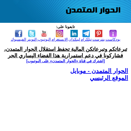
تابعونا على:
بودكاست
بنترست
تيلكرام
لينكدإن
الانستغرام
اليوتيوب
التويتر
الفيسبوك
تبرعاتكم وتبرعاتكن المالية تحفظ استقلال الحوار المتمدن،
فشاركونا في دعم استمرارية هذا الفضاء اليساري الحر
[اشترك في قناة ‫«الحوار المتمدن» على اليوتيوب]
الحوار المتمدن - موبايل
الموقع الرئيسي