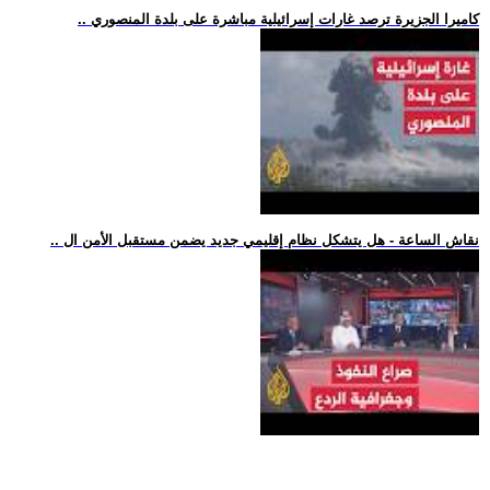
.. كاميرا الجزيرة ترصد غارات إسرائيلية مباشرة على بلدة المنصوري
.. نقاش الساعة - هل يتشكل نظام إقليمي جديد يضمن مستقبل الأمن ال