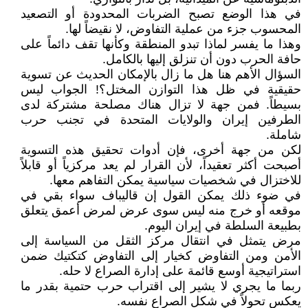
في هذا الوضع تصبح الضربات المحدودة أو التصعيد
المحسوب جزء من عملية التفاوض، لا نقيضاً لها.
وهذا ما يفسر لماذا تبدو المنطقة وكأنها تقف دائماً على
حافة الحرب دون أن تنزلق إليها بالكامل.
السؤال الأهم هنا هل ما زال بالإمكان الحديث عن تسوية
حقيقية في ظل هذا التوازن المختل؟! الجواب ليس
بسيطاً. فمن جهة لا تزال هناك مصلحة مشتركة لدى
الطرفين إيران والولايات المتحدة في تجنب حرب
شاملة.
لكن من جهة أخرى، فإن أدوات تحقيق هذه التسوية
أصبحت أكثر تعقيداً، لأن القرار لم يعد مركزياً أو قابلاً
للاختزال في شخصيات سياسية يمكن التفاهم معها.
في ضوء ذلك يمكن القول إن قاليباف سواء بقي في
موقعه أو خرج منه ليس سوى عرض لمرض أعمق يتعلق
بطبيعة السلطة في إيران اليوم.
مرض يتمثل في انتقال مركز الثقل من السياسة إلى
الأمن ومن التفاوض كخيار إلى التفاوض كتكتيك ضمن
استراتيجية أوسع قائمة على إدارة الصراع لا حله.
ربما ما يجري لا يشير إلى اقتراب حرب حتمية بقدر ما
يعكس تحولاً في شكل الصراع نفسه.