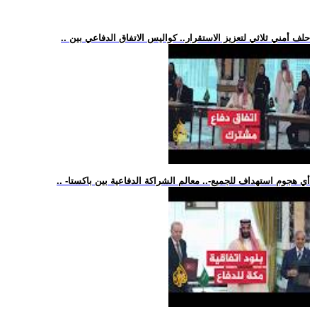
.. حلف أمني ثلاثي لتعزيز الاستقرار.. كواليس الاتفاق الدفاعي بين
.. -أي هجوم استهداف للجميع-.. معالم الشراكة الدفاعية بين باكستا