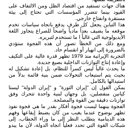
هناك جهات تستفيد من اقتصاد الظل ومن الالتفاف على
القيود بينما تتضرر المؤسسات التي تحتاج إلى بيئة
مستقرة وانفتاح خارجي.
هذا التباين يجعل كل طرف يدفع باتجاه سياسات تخدم
موقعه ما يضيف بعداً مادياً واضحاً للصراع يتجاوز اللغة
الأيديولوجية التي غالباً ا ما تستخدم لتبريره.
ومع ذلك من الخطأ تصور أن هذه الفجوة ستؤدي
بالضرورة إلى انهيار أو انقسام حاد.
التجربة الإيرانية منذ 1979 تظهر قدرة عالية على التكيف
وإعادة إنتاج التوازنات الداخلية بصيغ جديدة.
ما يحدث غالباً ليس كسراً للنظام، بل إعادة تشكيل له
بحيث يتم استيعاب التحولات ضمن بنية قائمة بدلاً من
استبدالها بالكامل.
يمكن القول إن "إيران الثورة" و "إيران الدولة" ليستا
كيانين منفصلين، بل وجهان لبنية واحدة تتحرك وفق
توازنات دقيقة بين القوة والمصلحة.
الفجوة بينهما ليست فجوة أفكار بقدر ما هي فجوة نفوذ
تظهر بوضوح عندما يغيب من كان يضبط إيقاعها وفهم
هذه الدينامية يتطلب النظر إلى ما وراء الخطاب، إلى
شبكات القوة التي تحدد فعلياً اتجاه الدولة، لأن ما يبدو