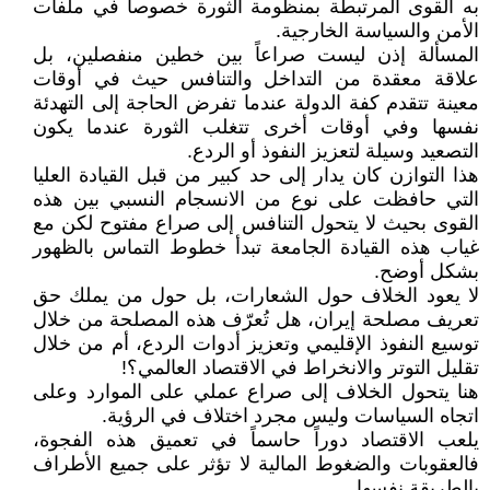
به القوى المرتبطة بمنظومة الثورة خصوصاً في ملفات
الأمن والسياسة الخارجية.
المسألة إذن ليست صراعاً بين خطين منفصلين، بل
علاقة معقدة من التداخل والتنافس حيث في أوقات
معينة تتقدم كفة الدولة عندما تفرض الحاجة إلى التهدئة
نفسها وفي أوقات أخرى تتغلب الثورة عندما يكون
التصعيد وسيلة لتعزيز النفوذ أو الردع.
هذا التوازن كان يدار إلى حد كبير من قبل القيادة العليا
التي حافظت على نوع من الانسجام النسبي بين هذه
القوى بحيث لا يتحول التنافس إلى صراع مفتوح لكن مع
غياب هذه القيادة الجامعة تبدأ خطوط التماس بالظهور
بشكل أوضح.
لا يعود الخلاف حول الشعارات، بل حول من يملك حق
تعريف مصلحة إيران، هل تُعرّف هذه المصلحة من خلال
توسيع النفوذ الإقليمي وتعزيز أدوات الردع، أم من خلال
تقليل التوتر والانخراط في الاقتصاد العالمي؟!
هنا يتحول الخلاف إلى صراع عملي على الموارد وعلى
اتجاه السياسات وليس مجرد اختلاف في الرؤية.
يلعب الاقتصاد دوراً حاسماً في تعميق هذه الفجوة،
فالعقوبات والضغوط المالية لا تؤثر على جميع الأطراف
بالطريقة نفسها.