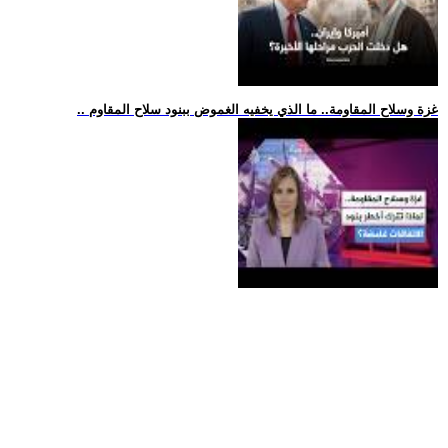
.. غزة وسلاح المقاومة.. ما الذي يخفيه الغموض ببنود سلاح المقاوم