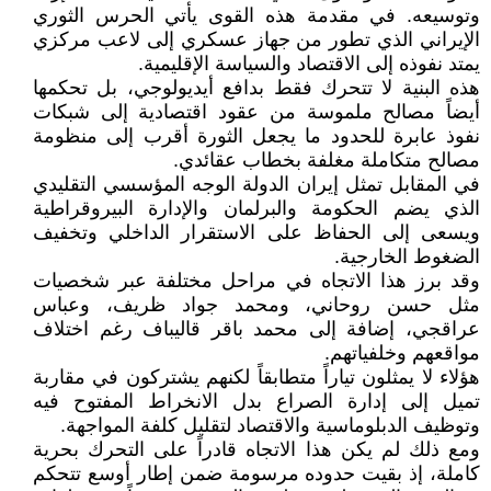
وتوسيعه. في مقدمة هذه القوى يأتي الحرس الثوري
الإيراني الذي تطور من جهاز عسكري إلى لاعب مركزي
يمتد نفوذه إلى الاقتصاد والسياسة الإقليمية.
هذه البنية لا تتحرك فقط بدافع أيديولوجي، بل تحكمها
أيضاً مصالح ملموسة من عقود اقتصادية إلى شبكات
نفوذ عابرة للحدود ما يجعل الثورة أقرب إلى منظومة
مصالح متكاملة مغلفة بخطاب عقائدي.
في المقابل تمثل إيران الدولة الوجه المؤسسي التقليدي
الذي يضم الحكومة والبرلمان والإدارة البيروقراطية
ويسعى إلى الحفاظ على الاستقرار الداخلي وتخفيف
الضغوط الخارجية.
وقد برز هذا الاتجاه في مراحل مختلفة عبر شخصيات
مثل حسن روحاني، ومحمد جواد ظريف، وعباس
عراقجي، إضافة إلى محمد باقر قاليباف رغم اختلاف
مواقعهم وخلفياتهم.
هؤلاء لا يمثلون تياراً متطابقاً لكنهم يشتركون في مقاربة
تميل إلى إدارة الصراع بدل الانخراط المفتوح فيه
وتوظيف الدبلوماسية والاقتصاد لتقليل كلفة المواجهة.
ومع ذلك لم يكن هذا الاتجاه قادراً على التحرك بحرية
كاملة، إذ بقيت حدوده مرسومة ضمن إطار أوسع تتحكم