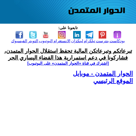
تابعونا على:
بودكاست
بنترست
تيلكرام
لينكدإن
الانستغرام
اليوتيوب
التويتر
الفيسبوك
تبرعاتكم وتبرعاتكن المالية تحفظ استقلال الحوار المتمدن،
فشاركونا في دعم استمرارية هذا الفضاء اليساري الحر
[اشترك في قناة ‫«الحوار المتمدن» على اليوتيوب]
الحوار المتمدن - موبايل
الموقع الرئيسي