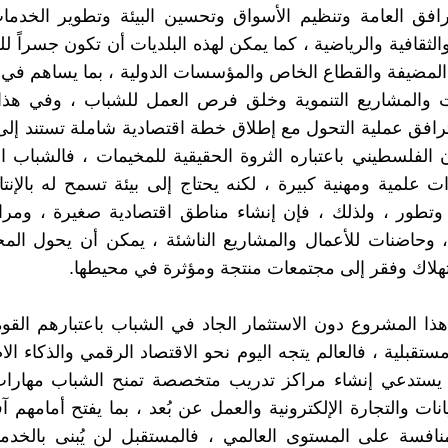
رافق العامة وتنظيم الأسواق وتحسين البيئة وتطوير الخدم
والثقافية والرياضية ، كما يمكن لهذه البلديات أن تكون جسراً 
لمضيفة والقطاع الخاص والمؤسسات الدولية ، بما يساهم في
ت والمشاريع التنموية وخلق فرص العمل للشباب ، وفي هذا 
ترافق عملية التحول مع إطلاق خطة اقتصادية شاملة تستند إلى 
 الفلسطيني باعتباره الثروة الحقيقية للمخيمات ، فالشباب 
 علمية ومهنية كبيرة ، لكنه يحتاج إلى بيئة تسمح له بالإنتاج
وتطور ، ولذلك ، فإن إنشاء مناطق اقتصادية صغيرة ، ومرا
وحاضنات للأعمال والمشاريع الناشئة ، يمكن أن يحول الم
لاك وفقر إلى مجتمعات منتجة ومؤثرة في محيطها.
هذا المشروع دون الاستثمار الجاد في الشباب باعتبارهم القو
تقبلية ، فالعالم يتجه اليوم نحو الاقتصاد الرقمي والذكاء ال
ي يستدعي إنشاء مراكز تدريب متخصصة تمنح الشباب مهارات
انات والتجارة الإلكترونية والعمل عن بُعد ، بما يفتح أمامهم آف
لمنافسة على المستوى العالمي ، فالمستقبل لن يُبنى بالخدما