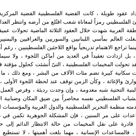
اد عقود طويلة ، كانت القضية الفلسطينية القضية المركزي
ئ الفلسطيني رمزاً لمعاناة شعب اقتُلع من أرضه وانتظر العدال
طقة العربية شهدت خلال العقود الثلاثة الماضية تحولات عمي
لت العالم بمآسي اللبنانيين والسوريين والعراقيين واليمنيين 
نما تراجع الاهتمام تدريجياً بواقع اللاجئين الفلسطينيين ، رغم أ
 بل ازدادت تعقيداً في العديد من أماكن اللجوء ، ولا سيما
قد تحولت المخيمات الفلسطينية ، التىّ أُنشئت كحلول مؤقتة ق
 سكانية كبيرة تضم مئات الآلاف من البشر ، ومع ذلك ، ما ز
وارئ والإغاثة ، وكأن الزمن توقف عند لحظة اللجوء الأولى ، 
البنية التحتية شبه معدومة ، وإن وجدت رديئة ، وفرص العمل
لشباب الفلسطيني نفسه محاصراً بين ضيق المكان وضبابية ا
مته منظمة التحرير الفلسطينية والدول العربية والمؤسسات ا
دات على مر السنين ، فإن المشكلة الجوهرية تكمن في غ
 قادرة على نقل المخيمات من حالة الانتظار الدائم إلى حال
، فالمساعدات الإنسانية ، مهما بلغت أهميتها ، لا تستطيع و