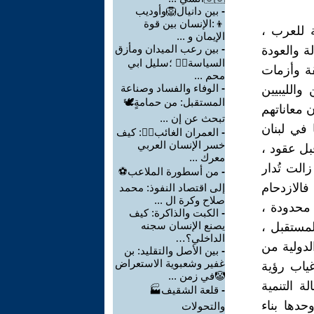
-
بين دانيال🦁وأوديب
👦:الإنسان بين قوة
ة للعرب ،
الإيمان و ...
-
بين رعب الميدان ومأزق
ة والعودة
السياسة🙆‍♂ ؛سليل ابي
قة وأزمات
محم ...
-
الوفاء والفساد وصناعة
والليبيين
المستقبل: من حمامةٍ🕊
ن معاناتهم
تبحث عن إن ...
 في لبنان
-
العمران الغائب🤷‍♂: كيف
خسر الإنسان العربي
بل عقود ،
معرك ...
الت تُدار
-
من أسطورة الملاعب⚽
فالازدحام
إلى اقتصاد النفوذ: محمد
صلاح وكرة ال ...
 محدودة ،
-
الكبت والذاكرة: كيف
يصنع الإنسان سجنه
لمستقبل ،
الداخلي؟…
لدولية من
-
بين الأصل والتقليد: بن
غفير وشعبوية الاستعراض
ياب رؤية
🤡في زمن ...
ة التنمية
-
قلعة الشقيف🏭
حدها بناء
والتحولات