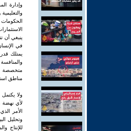
وإدارة الم
والتعليمية 
الحكومات ا
الاستثمارا
ينبغي أن ت
في الإنسان
يمتلك قدرات
والمنافسة 
متخصصة ، 
مناطق استه
ولا يكتمل 
لأي نهضة مس
الأمر الذ
وتحليل البي
للإنتاج وا