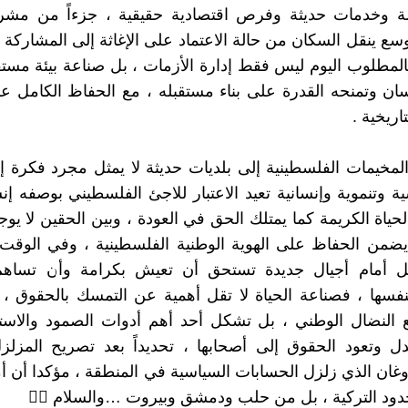
لة وخدمات حديثة وفرص اقتصادية حقيقية ، جزءاً من مشر
سع ينقل السكان من حالة الاعتماد على الإغاثة إلى المشاركة ف
 فالمطلوب اليوم ليس فقط إدارة الأزمات ، بل صناعة بيئة مس
سان وتمنحه القدرة على بناء مستقبله ، مع الحفاظ الكامل 
اريخية .
لمخيمات الفلسطينية إلى بلديات حديثة لا يمثل مجرد فكرة إد
 وتنموية وإنسانية تعيد الاعتبار للاجئ الفلسطيني بوصفه إنسا
حياة الكريمة كما يمتلك الحق في العودة ، وبين الحقين لا يوج
ضمن الحفاظ على الهوية الوطنية الفلسطينية ، وفي الوقت 
مل أمام أجيال جديدة تستحق أن تعيش بكرامة وأن تساهم
نفسها ، فصناعة الحياة لا تقل أهمية عن التمسك بالحقوق ، وا
 النضال الوطني ، بل تشكل أحد أهم أدوات الصمود والاست
ل وتعود الحقوق إلى أصحابها ، تحديداً بعد تصريح المزلز
وغان الذي زلزل الحسابات السياسية في المنطقة ، مؤكدا أن أمن
حدود التركية ، بل من حلب ودمشق وبيروت …والسلام 🙋‍♂