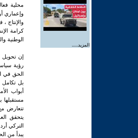
محلية فعا
وإعماري أو
والإنتاج ،
كرامة الإن
الوطنية والت
المزيد.....
إن تحويل ا
رؤية سياسية
الحق في ال
بل تكامل ي
أبواب الأ
مستقبلها ب
تتعارض مع
يتحقق العد
التركي أرد
يبدأ من ال