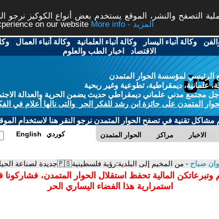
ة التصفح والنشر، الموقع يستخدم بعض أنواع الكوكيز نرجو النق
More info - المزيد
experience on our website
الفن
-
وكالة أنباء اليسار
-
وكالة أنباء العلمانية
-
وكالة أنباء العمال
-
وكا
الاقتصاد
-
اخبار الطب والعلوم
 الرئيسي لمؤسسة الحوار المتمدن
، علمانية، ديمقراطية، تطوعية وغير ربحية
ل مجتمع مدني علماني ديمقراطي حديث يضمن الحرية والعدالة الاجتم
حوار المتمدن على جائزة ابن رشد للفكر الحر والتى نالها أعلام في الفك
م مشاكل تقنية في تصفح الحوار المتمدن نرجو النقر هنا لاستخدام الموقع
كوردي
English
الاخبار
مراكز
الحوار المتمدن
ان صباح
- من المخيم إلى البلدية:رؤية فلسطينية🇵🇸جديدة لصناعة الحياة في لبنان وسوريا …
 وتبرعاتكن المالية تحفظ استقلال الحوار المتمدن، فشاركونا 
استمرارية هذا الفضاء اليساري الحر