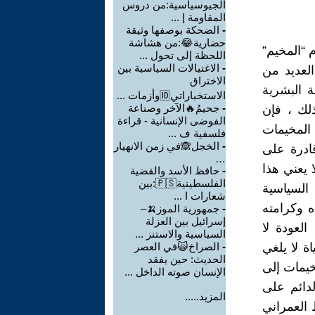
الجيوسياسية:من دروس
المقاومة إ ...
-
الضحكة بوصفها وثيقة
حضارية😂:من هشاشة
م “المخيم”
اللحظة إلى تحول ...
-
الاغتيالات السياسية بين
العديد من
الاختراق
 البشرية
الاستخباراتي🆔وأزمات ...
-
جحيمُ🔥الآخر وصناعة
ذلك ، فإن
الفوضى الإنسانية - قراءة
المخيمات
فلسفية ف ...
-
الخجل🙈في زمن الانهيار
ادرة على
…
 يعني هذا
-
حافظ الأسد والقضية
الفلسطينية🇵🇸:بين
السياسية
شعارات ا ...
ه وكرامته
-
جمهورية الموز🍌–
إسرائيل بين العزلة
لعودة لا
السياسية والاستنز ...
 لا يلغي
-
الصراخ🙀في العصر
الحديث: حين يفقد
خيمات إلى
الإنسان صوته الداخل ...
لدائم على
المزيد.....
العمراني