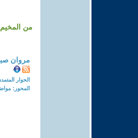
مروان صبا
الحوار المتمدن-العدد: 8737 - 26
المحور: مواض