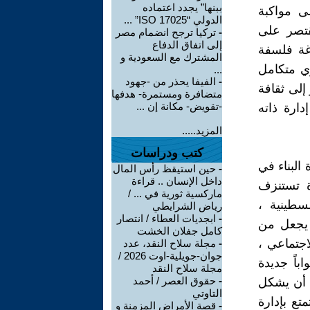
ببنها” يجدد اعتماده
لى مواكبة
الدولي “ISO 17025” ...
قتصر على
-
تركيا ترجح انضمام مصر
إلى اتفاق الدفاع
غة فلسفة
المشترك مع السعودية و
ي متكامل
...
-
الفيفا يحذر من -جهود
 إلى ثقافة
متضافرة ومستمرة- هدفها
-تقويض- مكانة إن ...
دارة ذاته
المزيد.....
كتب ودراسات
البناء في
-
حين استيقظ رأس المال
داخل الإنسان .. قراءة
ة تستنزف
ماركسية ثورية في ... /
لسطينية ،
رياض الشرايطي
-
ابجديات العطاء / انتصار
 يجعل من
كامل جفلان الخشت
اجتماعي ،
-
مجلة سلاح النقد، عدد
جوان-جويلية-اوت 2026 /
باً جديدة
مجلة سلاح النقد
-
حقوق العصر / أحمد
ن أن يشكل
التاوتي
تع بإدارة
-
قصة الأمراض المزمنة و