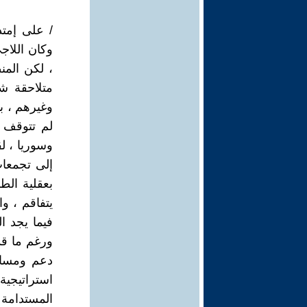
/ على إمتد
وكان اللاج
، لكن المن
متلاحقة شغ
وغيرهم ، بي
لم تتوقف ،
وسوريا ، ل
إلى تجمعات
بعقلية الط
يتفاقم ، و
فيما يجد ا
ورغم ما قد
دعم ومساع
استراتيجية
المستدامة 