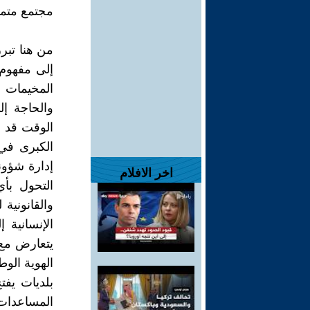
مجتمع متما
من هنا تبرز
إلى مفهوم 
المخيمات ا
والحاجة إل
الوقت قد 
الكبرى في
إدارة شؤونه
اخر الافلام
التحول بأ
والقانونية
الإنسانية
يتعارض مع 
الهوية الو
بلديات يفت
المساعدات