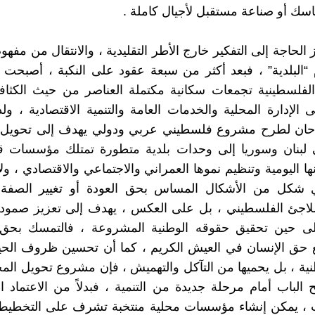
سك أو صناعة مستقبل لأجيال كاملة .
 الحاجة إلى التفكير خارج الأطر التقليدية ، والانتقال من مفهو
“البلدية” ، فبعد أكثر من سبعة عقود على النكبة ، أصبحت 
لفلسطينية تجمعات سكانية مكتملة العناصر من حيث الكثافة
ى الإدارة المحلية والخدمات العامة والتنمية الاقتصادية ، ول
حان لطرح مشروع فلسطيني عربي ودولي يهدف إلى تحويل 
 لبنان وسوريا إلى وحدات بلدية متطورة تمتلك مؤسسات ق
ا اليومية وتنظيم نموها العمراني والاجتماعي والاقتصادي ، ولا
ي شكل من الأشكال المساس بحق العودة أو تغيير الصفة 
 للاجئ الفلسطيني ، بل على العكس ، يهدف إلى تعزيز صمود
 إلى حين تحقيق حقوقه الوطنية المشروعة ، فالتمسك بحق ا
حق الإنسان في العيش الكريم ، كما أن تحسين ظروف الحياة
طنية ، بل يحميها من التآكل والتهميش ، فإن مشروع تحويل الم
ح الباب أمام مرحلة جديدة من التنمية ، فبدلاً من الاعتماد ا
 ، يمكن إنشاء مؤسسات محلية منتخبة تشرف على التخطيط 