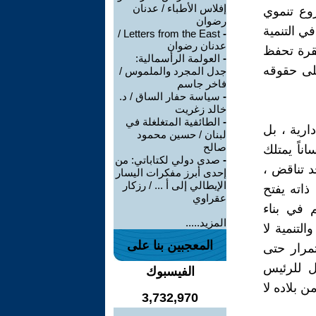
إفلاس الأطباء / عدنان
وع تنموي
رضوان
ي التنمية
Letters from the East /
-
عدنان رضوان
تقرة تحفظ
-
العولمة الرأسمالية:
على حقوقه
جدل المجرد والملموس /
فاخر جاسم
-
سياسة حفار الساق / د.
خالد زغريت
-
الطائفية المتغلغلة في
ارية ، بل
لبنان / حسين محمود
صالح
ناً يمتلك
-
صدى دولي لكتاباتي: من
د تناقض ،
إحدى أبرز مفكرات اليسار
الإيطالي إلى أ ... / رزكار
ذاته يفتح
عقراوي
 في بناء
المزيد.....
لتنمية لا
المعجبين بنا على
مرار حتى
ل للرئيس
الفيسبوك
 بلاده لا
3,732,970