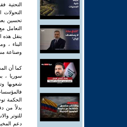
التحتية فق
التحولات ا
تحسين بعض
التعامل م
ينقل هذه ال
البناء ، و
وصناعة مست
كما أن الم
سوريا ، ب
شعوبها وتؤ
فالمؤسسات
الحكمة توجي
بدلاً من د
للتوتر وال
دعم المخيم