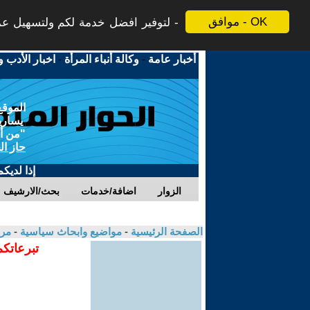
موافق - OK
لتوفير افضل خدمة لكم ولتسهيل عملي
أخبار عامة
-
وكالة أنباء المرأة
-
اخبار الأدب و
الموقع
يسارية
"من أج
حاز ال
إذا لديك
الزوار
اضافة/خدمات
بحث/الارشيف
الصفحة الرئيسية
-
مواضيع وابحاث سياسية
-
مرو
تبرعاتكم