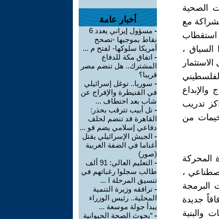
ات الصحية
أخبار عامة
للشراكة مع
-
مسؤول إيراني يعدد 6
 استقطاب
نقاط بموجبها -تصحح
السياق ،
أمريكا سلوكها- لفتح م ...
-
اتفاق مكة للدفاع
الاستثمار
المشترك.. هل تنضم مصر
قريبا؟
الفلسطيني
-
سوريا.. توغل إسرائيلي
 والإبداع
في القنيطرة والإفراج عن
شاب بعد اختطاف ...
كز تدريب
-
تل أبيب تترقب بحذر:
خيمات من
القاهرة قد تنضم لحلف
دفاعي إسلامي يضم قو ...
-
الجيش الإسرائيلي يقتل
أغناما في الضفة الغربية
(صور)
ة المحركة
-
التعليم العالي: 91 ألف
اصطناعي ،
طالب سجلوا رغباتهم في
تنسيق المرحلة ا ...
 البرمجة
-
ترافقه وزيرة التنمية
المحلية.. رئيس الوزراء
اقاً جديدة
يبدأ جولة موسعة ...
ت والبنية
-
“بحوث الصحة الحيوانية