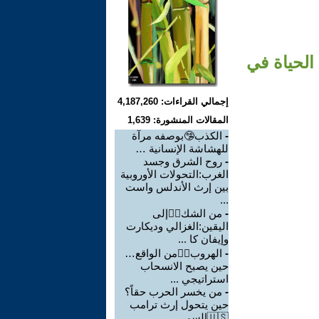
🇵🇸جديدة لصناعة الحياة في
إجمالي القراءات: 4,187,260
المقالات المنشورة: 1,639
-
الكذب🤥بوصفه مرآة
للهشاشة الإنسانية …
-
روح الشرق وجسد
الغرب:التحولات الأوروبية
بين إرث الأندلس واست
...
-
من الشك🙇‍♂إلى
اليقين:الغزالي وديكارت
وإيفان كا ...
-
الهروب🏃‍♂من الواقع…
حين يصبح الانسحاب
استراتيجي ...
-
من يخسر الحرب حقاً؟
حين يتحول إرث ترامب
🇺🇸السي ...