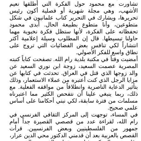
تشاورت مع محمود حول الفكرة التي أطلقها نعيم
الأشهب، وهي مجلة شهرية أو فصلية أكون رئيس
تحريرها، ويشارك في التحرير كتاب علمانيون في شكل
متطوعين، وأنا متطوع بطبيعة الحال. أبدى محمود
تحفظاته على الفكرة، لأنها ستظل فكرة نخبوية مهما
حاولنا تبسيطها. قال إن المطلوب وسيلة إعلامية أكثر
انتشاراً لكي تنافس بعض الفضائيات التي تروج على
نطاق واسع للفكر الأصولي.
أمضيت وقتاً في مكتبة بلدية رام الله. تصفحت كتاباً كتبته
المصرية عصمت السعيد، زوجة ابن نوري السعيد عن
والد زوجها الذي قتل في العراق. تحدثت في كتابها عن
مزايا الرجل الذي كنت أعتبره من عملاء الاستعمار، وذلك
بتأثير الدعاية الناصرية وانطلاقاً من مواقفه الفعلية. مع
ذلك، ربما ينبغي علينا أن نتفحص الكثير مما اعتبرناه
مسلمات من فترة سابقة، لكي نبني أحكامنا على أساس
علمي صحيح.
في المساء، توجهت إلى المركز الثقافي الفرنسي في
رام الله، لقراءة عدد من قصصي القصيرة جداً أمام
جمهور من الفلسطينيين وبعض الفرنسيين. قرأت
القصص بالعربية بعد أن قدمني الدكتور محي الدين عرار،