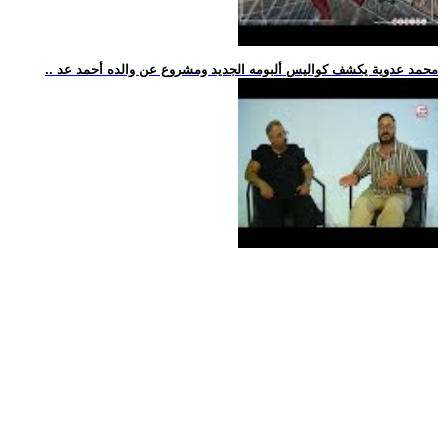
.. محمد عدوية يكشف كواليس ألبومه الجديد ومشروع عن والده أحمد عد