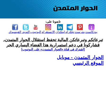
تابعونا على:
بودكاست
بنترست
تيلكرام
لينكدإن
الانستغرام
اليوتيوب
التويتر
الفيسبوك
تبرعاتكم وتبرعاتكن المالية تحفظ استقلال الحوار المتمدن،
فشاركونا في دعم استمرارية هذا الفضاء اليساري الحر
[اشترك في قناة ‫«الحوار المتمدن» على اليوتيوب]
الحوار المتمدن - موبايل
الموقع الرئيسي