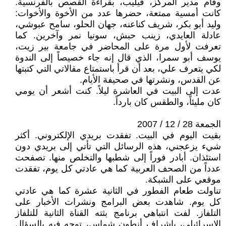
وقام مدير المركز، فيليب، بقراءة القصص بالفرنسية.
كانت أمسية ممتعة، حضرها عدد من الأخوة والأخوات:
وليد أبو بكر، شريف كناعنه، جهان الحلو، سامح عبوشي،
عادلة العايدي، زينب حبش، سونيا نمر وآخرين. كما
تعرفت لأول مرة على المحاضر في جامعة بير زيت،
يوسف أبو سمرا، الذي قال إنه جاء خصيصاً إلى الندوة
لكي يتعرف علي، بعد أن قرأ باستمتاع مقالاتي التي كتبتها
عن القدس، ونشرتها في صحيفة الأيام.
عدت إلى البيت في العاشرة ليلاً. كنت أشعر أن يومي
كان مليئاً، والطقس كان بارداً.
الجمعة 28 / 12 / 2007
بقيت اليوم في البيت. تفقدت بريدي الإلكتروني. أكثر
شيء يزعجني، هذه الرسائل التي تأتي إلى بريدي دون
استئذان. أبادر فوراً إلى شطبها والتخلص منها. تصفحت
عدداً من الصحف العربية كما هي عادتي كل يوم، تفقدت
موقعي على الشبكة.
تناولت طعام الفطور في الثانية عشرة كما هي عادتي
كل يوم. شاهدت بعض البرامج ونشرات الأخبار على
التلفاز. لفت انتباهي برنامج بثته القناة الثانية للتلفاز
الإسرائيلي، بإشراف أنطون شماس، توجه فيه بالسؤال