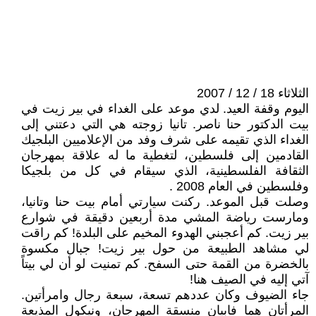
الثلاثاء 18 / 12 / 2007
اليوم وقفة العيد. لدي موعد على الغداء في بير زيت في
بيت الدكتور حنا ناصر. تانيا زوجته هي التي دعتني إلى
الغداء الذي تقيمه على شرف وفد من الإعلاميين البلجيك
القادمين إلى فلسطين، لتغطية ما له علاقة بمهرجان
الثقافة الفلسطينية، الذي سيقام في كل من بلجيكا
وفلسطين في العام 2008 .
وصلت قبل الموعد. ركنت سيارتي أمام بيت حنا وتانيا،
ومارست رياضة المشي مدة أربعين دقيقة في شوارع
بير زيت. كم أعجبني الهدوء المخيم على البلدة! كم راقت
لي مشاهد الطبيعة من حول بير زيت! جبال مكسوة
بالخضرة من القمة حتى السفح. كم تمنيت لو أن لي بيتاً
آتي إليه في الصيف هنا!
جاء الضيوف وكان عددهم تسعة، سبعة رجال وامرأتين.
المرأتان هما فابيان منسقة المهرجان، ونيكول المذيعة