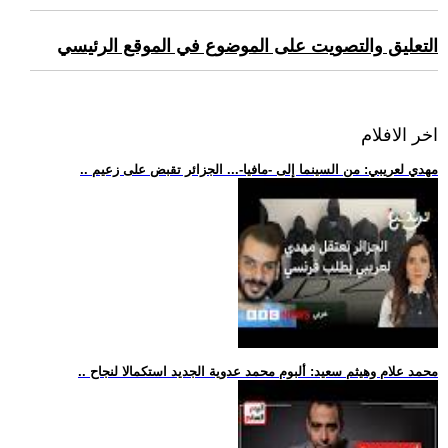
التعليق والتصويت على الموضوع في الموقع الرئيسي
اخر الافلام
.. مهدي لعريبي: من السينما إلى -مافيا-... الجزائر تقبض على زعيم
.. محمد علام وهيثم سعيد: ألبوم محمد عدوية الجديد استكمالا لنجاح