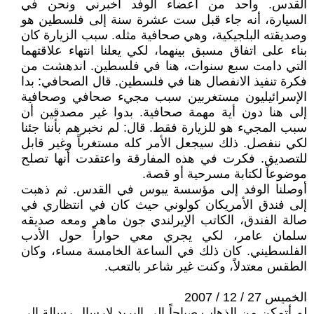
القدس. واحد من أعضاء الوفد أخبرني ونحن في
السيارة، أنه جاء قبل ست عشرة سنة إلى فلسطين هو
وصديقته البلجيكية، وهي صحافية مثله. سبب الزيارة كان
بناء على اتفاق مسبق بينهما، لكي يعلنا انتهاء علاقتهما
التي دامت سبع سنوات، هنا في فلسطين. اندهشت من
فكرة تنفيذ الانفصال هنا في فلسطين. قال الصحافي: بدا
الإسرائيليون مستغربين سبب مجيء صحافي وصحافية
إلى هنا دون أية مهمة صحافية. بدوا غير مصدقين أن
سبب المجيء هو للزيارة فقط. قال: لم نخبرهم بأننا جئنا
لكي ننفصل. ذلك سيجعل الأمر كله مستغرباً وغير قابل
للتصديق. فكرت في هذه المفارقة واعتقدت أنها تصلح
موضوعاً لكتابة مسرحية أو قصة.
أوصلنا الوفد إلى مؤسسة يبوس في القدس. ثم ذهبت
إلى فندق الأمريكان كولوني حيث كان في انتظاري في
صالة الفندق، الكاتب الإيرلندي جون ماهر ومعه صديقه
سلمان عامر، لكي يجري معي حواراً حول الأدب
الفلسطيني. كان ذلك في الساعة الخامسة مساء، وكان
الطقس معتدلاً، وكنت غير شاعر بالتعب.
الخميس 27 / 12 / 2007
لم أتمكن من الذهاب صباحاً إلى البريد لإرسال رسالة إلى