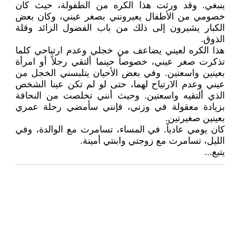
ينبغي. وقد ورثت هذا الكره من الطفولة، حيث كان
خصومي من الأطفال يعيرونني بصغر عيني، وكان بعض
الكبار يشيرون إلى ذلك من باب الفضول الزائد وقلة
الذوق.
هذا الكره لعيني يضاعف من خجلي وعدم ارتياحي كلما
تذكرت صغر عيني، خصوصاً حينما ألتقي رجلاً أو امرأة
بعينين واسعتين. وفي بعض الأحيان يتلبسني الخجل من
عيني وعدم الارتياح لهما، حتى لو لم تكن عينا الشخص
الذي ألتقيه واسعتين. وحيث أنني تخلصت من النحافة
بزيادة معقولة في وزني، فإنني سأمضي رحلة عمري
بعينين صغيرتين.
كان يومي عادياً. في المساء، تسامرت مع الوالدة، وفي
الليل، تسامرت مع زوجتي وابنتي أمينة.
يتبع...