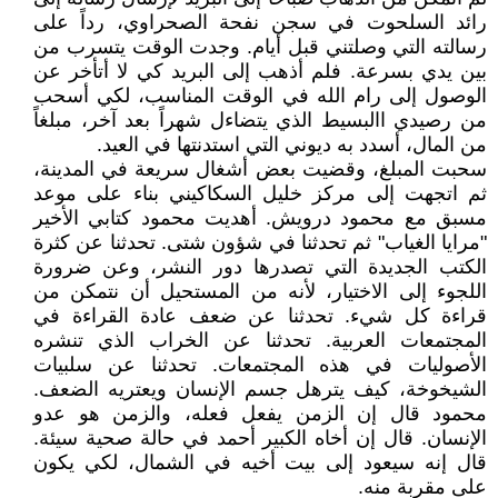
رائد السلحوت في سجن نفحة الصحراوي، رداً على
رسالته التي وصلتني قبل أيام. وجدت الوقت يتسرب من
بين يدي بسرعة. فلم أذهب إلى البريد كي لا أتأخر عن
الوصول إلى رام الله في الوقت المناسب، لكي أسحب
من رصيدي االبسيط الذي يتضاءل شهراً بعد آخر، مبلغاً
من المال، أسدد به ديوني التي استدنتها في العيد.
سحبت المبلغ، وقضيت بعض أشغال سريعة في المدينة،
ثم اتجهت إلى مركز خليل السكاكيني بناء على موعد
مسبق مع محمود درويش. أهديت محمود كتابي الأخير
"مرايا الغياب" ثم تحدثنا في شؤون شتى. تحدثنا عن كثرة
الكتب الجديدة التي تصدرها دور النشر، وعن ضرورة
اللجوء إلى الاختيار، لأنه من المستحيل أن نتمكن من
قراءة كل شيء. تحدثنا عن ضعف عادة القراءة في
المجتمعات العربية. تحدثنا عن الخراب الذي تنشره
الأصوليات في هذه المجتمعات. تحدثنا عن سلبيات
الشيخوخة، كيف يترهل جسم الإنسان ويعتريه الضعف.
محمود قال إن الزمن يفعل فعله، والزمن هو عدو
الإنسان. قال إن أخاه الكبير أحمد في حالة صحية سيئة.
قال إنه سيعود إلى بيت أخيه في الشمال، لكي يكون
على مقربة منه.