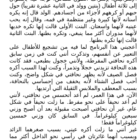
إلى ثلاثة أطفال (بنتين وولد في الثانية عشرة تقريباً) حول
حبهم أو كرههم لأجزاء من أجسادهم. الولد قال إنه يكره
أسنانه لأنها كبيرة وغير منتظمة في فمه، وقال إنه يحب
عينيه لأنهما واسعتان. البنت الأولى قالت إنها تكره خديها
لأنهما مدوران أكثر مما ينبغي، وتكره بطنها. البنت الثانية
قالت إنها تكره بطنها.
أعجبني هذا البرنامج لما فيه من تشجيع للأطفال على
التعبير عن أنفسهم، وتذكرت أنني كنت في زمن سابق
أكره نحافتي المفرطة، ولأنني خجول بطبعي، فقد كانت
هذه النحافة تزيدني خجلاً وتذمراً، وكنت لهذا السبب أكره
فصل الصيف لأنه يظهر نحافتي في شكل واضح، وكنت
أحب فصل الشتاء لأنه يخفف من إحساسي بالنحافة،
بسبب المعطف والملابس الثقيلة التي أرتديها.
الآن، في هذا العمر، لم أعد أتحسس من نحافتي، لأنني
لم أعد نحيفاً على نحو مفرط. ما زلت نحيفاً في شكل
عام، غير أن نحافتي أصبحت مقبولة بعد أن أصبح وزني
سبعين كيلوغراماً. في السابق كان وزني خمسين
كيلوغراماً فقط!
غير أنني ما زلت أكره عيني، بسبب صغرهما الزائد
وبسبب أنهما غائرتان في رأسي نحو الداخل أكثر مما