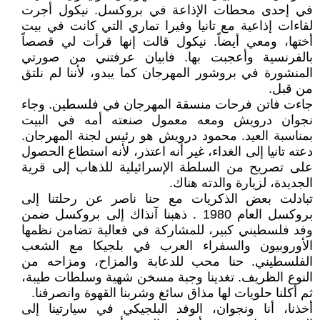
في إحدى محطات الإذاعة في بروكسل. نيكول أجرت
لقاءات إذاعية مع تانيا وفيرا تماري التي كانت في بيت
أختها، ومعي أيضاً. نيكول قالت إنها قرأت لي قصصاً
بالفرنسية وأعجبت بها. فابيان عرفتني من صورتي
المنشورة في بروشور المهرجان كما يبدو، لأننا لم نلتق
من قبل.
جاءت فاتن فرحات منسقة المهرجان في فلسطين. وجاء
نجوان درويش ومعه معمول صنعته أمه في البيت
بمناسبة العيد. محمود درويش هو رئيس لجنة المهرجان.
دعته تانيا إلى الغداء، غير أنه اعتذر، لأنه استطاع الحصول
على تصريح من السلطة الإسرائيلية للذهاب إلى قرية
الجديدة، لزيارة والدته هناك.
تبادلت بعض الذكريات مع حنا ناصر عن رحلتنا إلى
بروكسل العام 1980 . ذهبنا آنذاك إلى بروكسل ضمن
وفد فلسطيني كبير، للمشاركة في فعالية تضامن نظمها
الأوروبيون والسفراء العرب في بلجيكا مع الشعب
الفلسطيني. حنا محب للدعابة والمزاح، ومزاحه من
النوع الظريف. تغدينا وجبة مسخن شهية وسلطات طيبة،
ثم أكلنا حلويات لها مذاق سائغ وشربنا القهوة وانصرفنا.
أخذنا، أنا ونجوان، الوفد البلجيكي في سيارتينا إلى