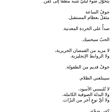
يتحوّل ضوءٌ ليليّ شبه مطفأ إلى كفن.
جوفُ الساعة
مثقلٌ بعظام المستقبل.
صدأٌ على الخردة المعدنية.
الحبّ سيحميك.
لا مزيد من القمصان الحريرية،
ولا الروابط الإنجليزية.
خوفٌ قديم من الطفولة.
سيبتلعني الظلام.
لا تُلبسني الأسود،
ولا البدلة الصوفية الكاملة،
ولا أيَّ نوعٍ آخر من البزّات.
كفى ضجّة،