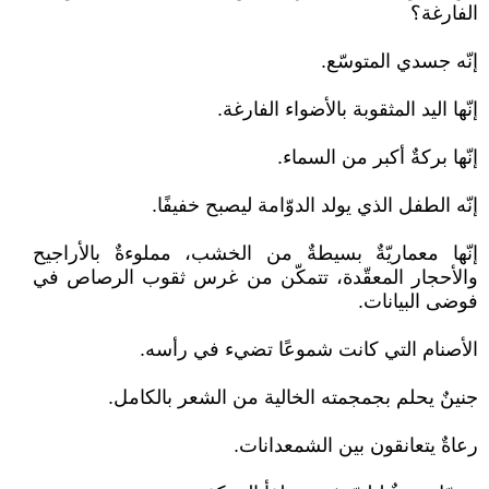
الفارغة؟
إنّه جسدي المتوسّع.
إنّها اليد المثقوبة بالأضواء الفارغة.
إنّها بركةٌ أكبر من السماء.
إنّه الطفل الذي يولد الدوّامة ليصبح خفيفًا.
إنّها معماريّةٌ بسيطةٌ من الخشب، مملوءةٌ بالأراجيح
والأحجار المعقّدة، تتمكّن من غرس ثقوب الرصاص في
فوضى البيانات.
الأصنام التي كانت شموعًا تضيء في رأسه.
جنينٌ يحلم بجمجمته الخالية من الشعر بالكامل.
رعاةٌ يتعانقون بين الشمعدانات.