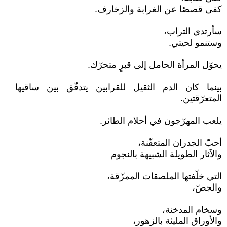
كفى قصصًا عن الغرابة والزخارف.
سأرتدي التراب،
وستنمو لحيتي.
يحوّل المرأة الحامل إلى قبرٍ متحرّك.
بينما كان الدم الثقيل للقرابين يتدفّق بين ساقيها
المتعرّقتين.
يلعب المهرّجون في أحلام الطائر.
أحبّ الجدران المتعفّنة،
والآثار الطويلة الشبيهة بالنجوم
التي خلّفتها الملصقات الممزّقة،
والجصّ،
وسخام المدخنة،
والأوراق المليئة بالزهور،