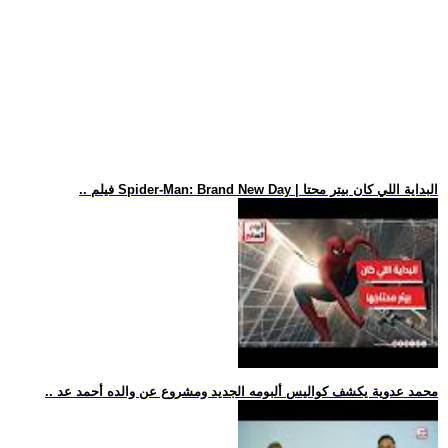
.. فيلم Spider-Man: Brand New Day | البداية اللي كان بيتر محتا
.. محمد عدوية يكشف كواليس ألبومه الجديد ومشروع عن والده أحمد عد