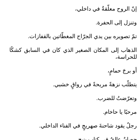
إنّ الروح معلّقةٌ في داخلي،
وتنزل إلى الحفرة.
تمّ تصويره بين يدي الجرّاح المغطّاتين بالقفازات.
الذهاب إلى المكان الصغير الذي كان في السابق كشكًا
للحراسة،
أو برجَ حمامٍ،
يتطلّب نزهةً مريحةً في رواقٍ خشبي.
وتعرّضتُ للضرب.
مرحبًا يا حاخام.
رجلٌ يقود شاحنةَ صهريجٍ في الفناء الداخلي.
حصانٌ عالقٌ في كتابٍ ينبح.