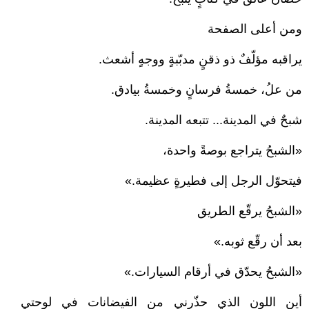
ومن أعلى الصفحة
يراقبه مؤلّفٌ ذو ذقنٍ مدبّبةٍ ووجهٍ أشعث.
من علُ، خمسةُ فرسانٍ وخمسةُ بيادق.
شبحٌ في المدينة... تتبعه المدينة.
«الشبحُ يتراجع بوصةً واحدة،
فيتحوّل الرجل إلى فطيرةٍ عظيمة.»
«الشبحُ يرقّع الطريق
بعد أن رقّع ثوبه.»
«الشبحُ يحدّق في أرقام السيارات.»
أين اللون الذي حذّرني من الفيضانات في لوحتي