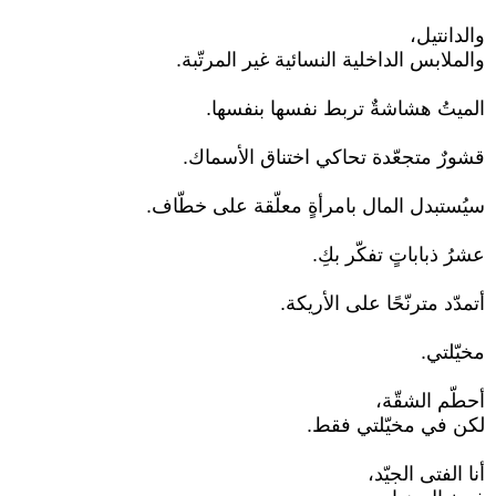
والدانتيل،
والملابس الداخلية النسائية غير المرتّبة.
الميتُ هشاشةٌ تربط نفسها بنفسها.
قشورٌ متجعّدة تحاكي اختناق الأسماك.
سيُستبدل المال بامرأةٍ معلّقة على خطّاف.
عشرُ ذباباتٍ تفكّر بكِ.
أتمدّد مترنّحًا على الأريكة.
مخيّلتي.
أحطّم الشقّة،
لكن في مخيّلتي فقط.
أنا الفتى الجيّد،