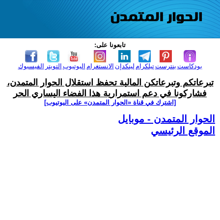
تابعونا على:
بودكاست
بنترست
تيلكرام
لينكدإن
الانستغرام
اليوتيوب
التويتر
الفيسبوك
تبرعاتكم وتبرعاتكن المالية تحفظ استقلال الحوار المتمدن،
فشاركونا في دعم استمرارية هذا الفضاء اليساري الحر
[اشترك في قناة ‫«الحوار المتمدن» على اليوتيوب]
الحوار المتمدن - موبايل
الموقع الرئيسي