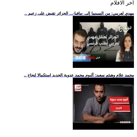
اخر الافلام
.. مهدي لعريبي: من السينما إلى -مافيا-... الجزائر تقبض على زعيم
.. محمد علام وهيثم سعيد: ألبوم محمد عدوية الجديد استكمالا لنجاح