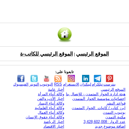
الموقع الرئيسي
الموقع الرئيسي للكاتب-ة
|
تابعونا على:
بنترست
تيلكرام
لينكدإن
الانستغرام
RSS
اليوتيوب
التويتر
الفيسبوك
الموقع الرئيسي
أخبار عامة
هيئة ادارة الحوار المتمدن - للإتصال بنا
وكالة أنباء المرأة
إحصائيات مؤسسة الحوار المتمدن
اخبار الأدب والفن
قواعد النشر
وكالة أنباء اليسار
ابرز كتاب / كاتبات الحوار المتمدن
وكالة أنباء العلمانية
يوتيوب التمدن
وكالة أنباء العمال
مكتبة التمدن
وكالة أنباء حقوق الإنسان
عدد الزوار: 3,428,602,008
اخبار الرياضة
اضافة موضوع جديد
اخبار الاقتصاد