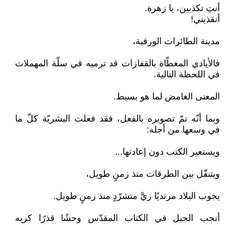
أنتِ تكذبين، يا زهرة.
أنقذيني!
مدينة الطائرات الورقية،
فالأيادي المغطّاة بالقفازات قد ترميه في سلّة المهملات
في اللحظة التالية.
المعنى الغامض لما هو بسيط.
وبما أنّه تمّ تصويره بالفعل، فقد فعلت البشريّة كلّ ما
في وسعها من أجله:
ويستعير الكتب دون إعادتها...
ويتنقّل بين الطرقات منذ زمنٍ طويل،
يجوب البلاد مرتديًا زيَّ متشرّدٍ منذ زمنٍ طويل.
أنجب الجبل في الكتاب المقدّس وحشًا قذرًا كريه