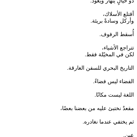
ذو خيالٍ ينهار ويعود.
أقتلع الأسلاك،
وأركل وسادةً بريئة.
أُسقط الرفوف.
تتراجع الأشياء،
لكن في المخيّلة فقط.
التاريخ البحري للسفن الغارقة.
الفضاء ليس فضاءً.
اللغة ليست مكانًا.
مقعدٌ نختبئ عليه من بعضنا بعضًا،
ثم يختفي عندما نغادره.
عين.