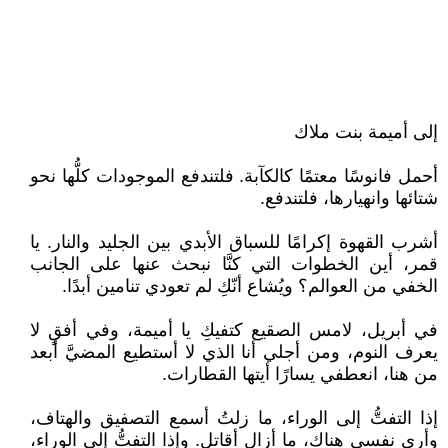
إلى أميمة بنت ملاك
أحمل فانوسًا معتمًا كالكآبة. فلتندفع الموجودات كلُّها نحو
شتائها وانهيارها، فلتندفع.
أشرب القهوة إكرامًا للسباق الأبدي بين الجليد والنار. يا
قمر، أين الخطوات التي كنَّا نبحث عنها على الجانب
الخفي من العوالم؟ ويُشاع أنّكِ لم تعودي تنامين أبدًا.
في أبريل، لامس الصقيع كتفيكِ يا أميمة، وفي أفقٍ لا
يعرف النوم، ومن أجلي أنا الذي لا أستطيع المضيَّ أبعد
من هنا، انعطفي يسارًا أيتها القطارات.
إذا التفتُّ إلى الوراء، ما زلتُ أسمع التصفيق والهتاف،
وأرى نفسي هناك، ما أزال أقاتل. وإذا التفتُّ إلى الوراء،