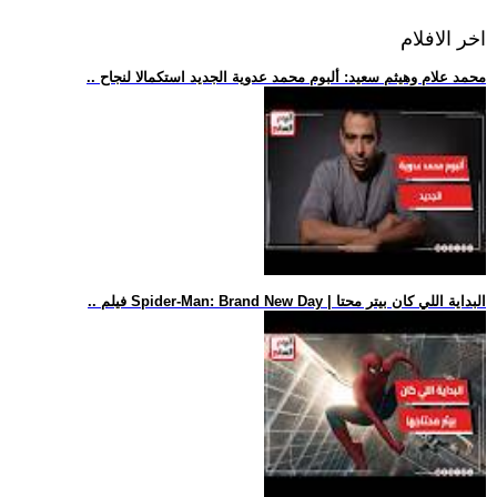
اخر الافلام
.. محمد علام وهيثم سعيد: ألبوم محمد عدوية الجديد استكمالا لنجاح
.. فيلم Spider-Man: Brand New Day | البداية اللي كان بيتر محتا