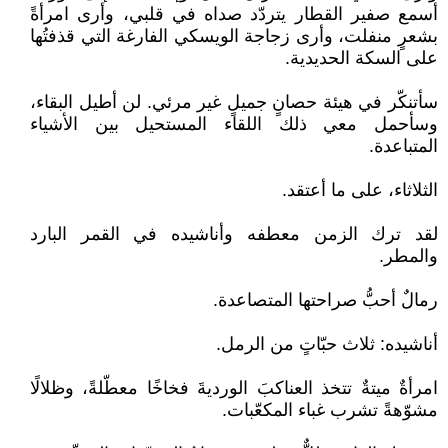
أسمع صفير القطار يتردّد صداه في قلبي، وأرى امرأةً
بشعرٍ منفلت، وأرى زجاجة الويسكي الفارغة التي قذفتُها
على السكة الحديدية.
سأتنكّر في هيئة حصانٍ جميلٍ غير مرئي. لن أطيل البقاء،
وسأحمل معي ذلك اللقاء المستحيل بين الأشياء
المتباعدة.
الثلاثاء، على ما أعتقد.
لقد ترك الزمن معطفه وأناشيده في القمر البارد
والمطر.
رمالٌ أحبُّ صراحتها المتصاعدة.
أناشيده: ثلاث حبّاتٍ من الرمل.
امرأةٌ ميتةٌ تتخذ العناكبَ الورديةَ فخاخًا معطّلةً، وظلالًا
مشوّهةً تشرب غباء المكعّبات.