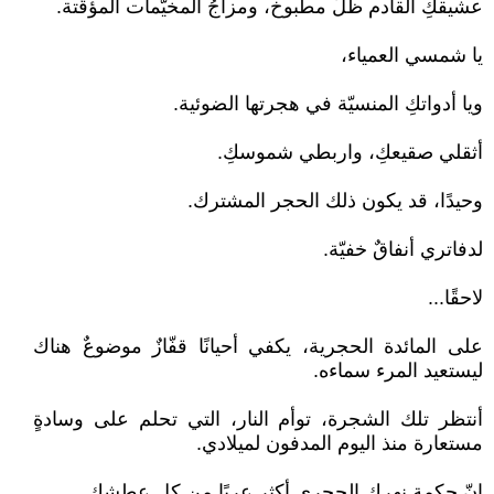
عشيقكِ القادم ظلٌّ مطبوخ، ومزاجُ المخيّمات المؤقّتة.
يا شمسي العمياء،
ويا أدواتكِ المنسيّة في هجرتها الضوئية.
أثقلي صقيعكِ، واربطي شموسكِ.
وحيدًا، قد يكون ذلك الحجر المشترك.
لدفاتري أنفاقٌ خفيّة.
لاحقًا...
على المائدة الحجرية، يكفي أحيانًا قفّازٌ موضوعٌ هناك
ليستعيد المرء سماءه.
أنتظر تلك الشجرة، توأم النار، التي تحلم على وسادةٍ
مستعارة منذ اليوم المدفون لميلادي.
إنّ حكمة نهركِ الحجري أكثر عريًا من كل عطشكِ.