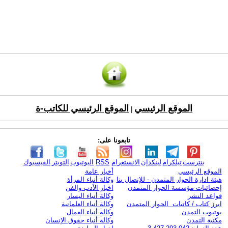
الموقع الرئيسي
الموقع الرئيسي للكاتب-ة
|
تابعونا على:
بنترست
تيلكرام
لينكدإن
الانستغرام
RSS
اليوتيوب
التويتر
الفيسبوك
الموقع الرئيسي
أخبار عامة
هيئة ادارة الحوار المتمدن - للإتصال بنا
وكالة أنباء المرأة
إحصائيات مؤسسة الحوار المتمدن
اخبار الأدب والفن
قواعد النشر
وكالة أنباء اليسار
ابرز كتاب / كاتبات الحوار المتمدن
وكالة أنباء العلمانية
يوتيوب التمدن
وكالة أنباء العمال
مكتبة التمدن
وكالة أنباء حقوق الإنسان