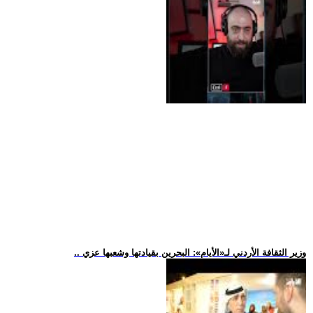
.. وزير الثقافة الأردني لـ«الأيام»: البحرين بقيادتها وشعبها عزي