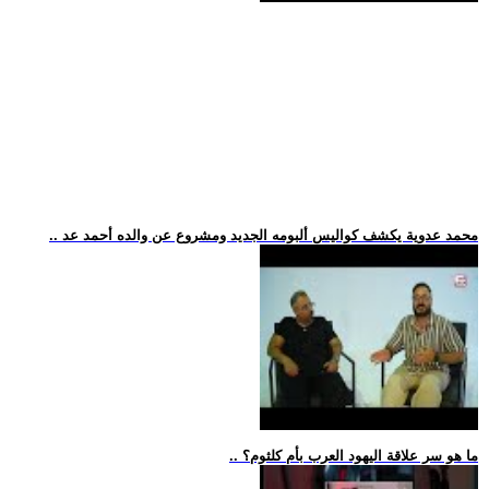
.. محمد عدوية يكشف كواليس ألبومه الجديد ومشروع عن والده أحمد عد
.. ما هو سر علاقة اليهود العرب بأم كلثوم؟