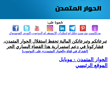
تابعونا على:
بودكاست
بنترست
تيلكرام
لينكدإن
الانستغرام
اليوتيوب
التويتر
الفيسبوك
تبرعاتكم وتبرعاتكن المالية تحفظ استقلال الحوار المتمدن،
فشاركونا في دعم استمرارية هذا الفضاء اليساري الحر
[اشترك في قناة ‫«الحوار المتمدن» على اليوتيوب]
الحوار المتمدن - موبايل
الموقع الرئيسي