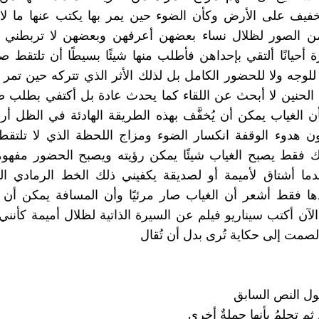
خفيف على الأرض وكأن الضوء حين يمر بها يكتب عنها ما لا 
 الصور لظلال نساء بعضهن أعرفهن وبعضهن لا تربطني
 أحيانًا ألتقي بإحداهن فأطلب منها شيئًا بسيطًا أن تلتقط ص
وجه ولا للحضور الكامل بل لذلك الأثر الذي تتركه حين تمر
الحنين لا أبحث عن اللقاء كما يحدث عادة بل أكتفي بطلب 
ن الغياب يمكن أن يُخفَّف بهذه الطريقة الهادئة في الظل أرى
يون هدوء الوقفة انكسار الضوء ومزاج اللحظة الذي لا تلتقطه
اك فقط يصبح الغياب شيئًا يمكن رؤيته ويصبح الحضور مفهوم
دما أشتاق لأميمة أو لصديقة يكفيني ذلك الخط الرمادي ال
ا فقط أشعر أن الغياب صار مرئيًا وأن المسافة يمكن أن ت
الآن أكتب سيناريو فيلم عن السيرة الذاتية لظلال أميمة كأنني
لصمت إلى حكاية تُرى بدل أن تُقال
ل النص السابق
ُ ثم تحلمُ بأنها جملةٌ أخرى