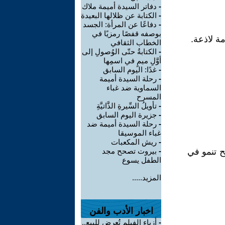
-
دفاتر السيدة أميمة ملاك
-
الكتابة عن ظلالها البعيدة
-
دفاعًا عن المرأة: الجسد
بوصفه قفصًا رمزيًا في
ة لاذعة.
الخطاب الثقافي
-
الكتابةُ حتّى الوُصولِ إلى
أوَّلِ ميمٍ في اسمِها
-
غدًا: اليوم السابق
-
رحلة السيدة أميمة
السماوية ضد غباء
المسرح
-
تأويلُ السِّيرةِ الذَّاتيَّةِ
-
جزيرة اليوم السابق
-
رحلة السيدة أميمة ضد
غباء الموسيقا
-
ريش المكعبات
ح تنمو في
-
بيروت تصحح مجد
الطفل يسوع
المزيد.....
اخبار الأدب والفن
-
أزياء الفيلم تُعرض للبيع..