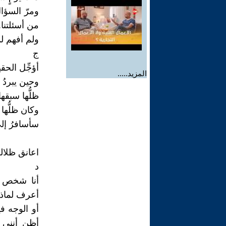
ومرّ السؤال
من أسئلتنا.
ولم أفهم لم
ج
أؤجِّل الحقي
المزيد.....
وحين يبردُ ا
ظلُّها سبقها 
وكان ظلُّها 
سأسافرُ إلى
اعانق ظلالك 
د
أنا شخص م
أعرف لماذا
أو الوجه ف
أظن أنني 