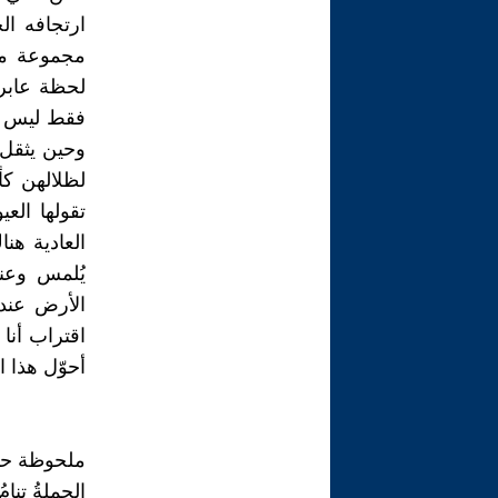
ارتجافه ال
مجموعة من
لحظة عابرة
فقط ليس لل
وحين يثقل 
لظلالهن كأ
تقولها الع
العادية هن
يُلمس وعن
الأرض عنده
اقتراب أنا 
أحوّل هذا ا
ملحوظة حو
الجملةُ تنام