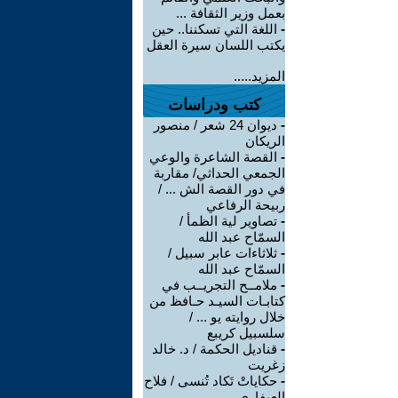
بعمل وزير الثقافة ...
-
اللغة التي تسكننا.. حين
يكتب اللسان سيرة العقل
المزيد.....
كتب ودراسات
-
ديوان 24 شعر / منصور
الريكان
-
القصة الشاعرة والوعي
الجمعي الحداثي/ مقاربة
في دور القصة الش ... /
ربيحة الرفاعي
-
تصاوير لية الظمأ /
السمّاح عبد الله
-
ثلاثاءات عابر سبيل /
السمّاح عبد الله
-
ملامــح التجريــب في
كتابـات السيـد حـافظ من
خلال روايته يو ... /
سلسبيل كريبع
-
قناديل الحكمة / د. خالد
زغريت
-
حكاياتْ تَكاد تُنسى / فلاح
العيفاري