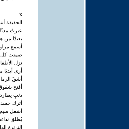
κʹ
الحقيقة أن
عبرتُ مدنً
بعيدًا من هن
أسمع مراوح
صمتت كل ا
نزل الأطفال
أرى أيديًا 
أشقّ الرما
أفتح شقوق 
ذئبٍ يطارد
أترك جسدي 
أشعل سيجار
يُطلق نداء
الثرثرة ال