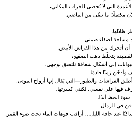
الأعمدة التي لا تُحصى للخراب المكاني،
لآن مكتملًا: ما تبقّى من الماضي.
ر ظلالها.
د مساحة لصفاء صمتي.
أن أتحرك من هذا الفراش الأبيض.
قصيدة يتجلّط ذهب الصقيع،
يوانات إلى أشكال شفافة تلتصق بوجهي.
 وأدخّن زمنًا قادمًا.
أطلق الفراشات والطيور—التي يُقال إنها أرواح الموتى.
عرف فيها على نفسي، لكنني كسرتها.
سوء الحظ أبدًا.
ن في الرمال.
ساكنًا عند حافة الليل… أراقب فوهات الماء تحت ضوء القمر.