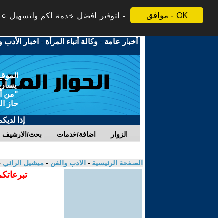
موافق - OK
لتوفير افضل خدمة لكم ولتسهيل عملي
أخبار عامة
-
وكالة أنباء المرأة
-
اخبار الأدب و
الموقع
يسارية
"من أج
حاز ال
إذا لديك
الزوار
اضافة/خدمات
بحث/الارشيف
الصفحة الرئيسية
-
الادب والفن
-
ميشيل الرائي
-
تبرعاتكم