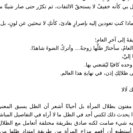
 بي كأنه خفيفٌ لا يستحقّ الالتفات، ثم تكرّر حتى صار شيئًا من
اذا كنتِ تعودين إليه بإصرارٍ هادئ، كأنكِ لا تبحثين عن لونٍ، بل 
قةَ إلى آخرِ العام؛
لعامُ، سأختارُ ظلَّها زوجةً… وأتركُ الضوءَ شاهدًا.
إليَّ،
وحده كافيًا ليُقنعني بها.
 ظلالِكِ إذن، في نهايةِ هذا العالم.
لَالا
فتون بظلال المرأة بل أحيانًا أشعر أن الظل يسبق المعنى
 يحدث ذلك لكنني أجد في الظل ما لا أراه في التفاصيل المبا
يه شيء صامت لكنه صادق بطريقة مختلفة أتعامل مع الظلال 
أستطيع أن أفهم مزاج المرأة من طريقة امتداد ظلها من