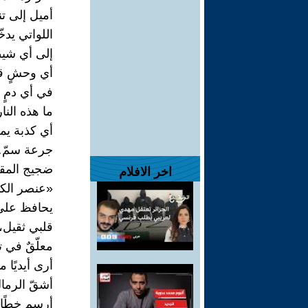
أميل إلى ت
اللواتي يد
إلى أي شي
أي وحشٍ ق
في أي دمٍ
ما هذه النا
أي كذبة يم
جرعة سمّ…
ضجيج المقا
اخر الافلام
«عنصر الكي
يحافظ على 
قلبي ثقيل،
معلّقٌ في تو
أرى أيديًا 
أشقّ الرما
أرسم خطًا 