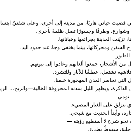
ني قضيت حياتي هاربًا، من مدينة إلى أخرى، وعلى شفتيّ ابتسام
ا وشوارع، وطرقًا وجسورًا تصل ظلمةً بأخرى.
ا، تزيّنت المدينة بجرائمها وخياناتها.
 السفن ومحركاتها، بينما يختفي وجهٌ عند حدود اليد.
لطيور.
 من الأشجار، جمعوا ألعابهم وعادوا إلى بيوتهم.
متلاشية تشتعل، عطشًا للآبار وللتشرد.
ل التي تحاصر المدن المهجورة خلفنا.
الذاكرة، ويظهر الليل بمدنه المحروقة الخالية—والريح… الري
 نومي.
ينزلق على الغبار المضيء.
ة، وأبدأ الحديث مع شبحي.
ه نحو شيءٍ لا أستطيع رؤيته —
داخلية، سقوطٌ بطيء.