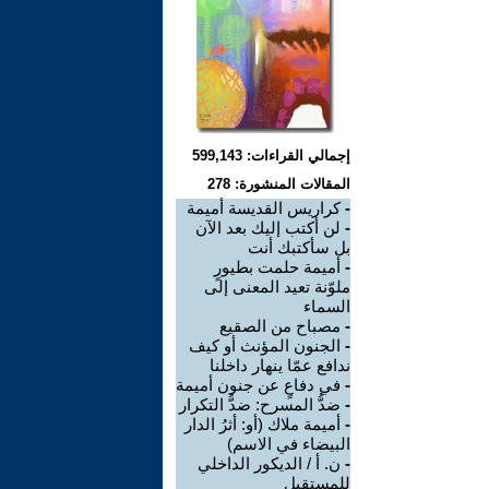
إجمالي القراءات: 599,143
المقالات المنشورة: 278
-
كراريس القديسة أميمة
-
لن أكتب إليك بعد الآن
بل سأكتبك أنت
-
أميمة حلمت بطيورٍ
ملوّنة تعيد المعنى إلى
السماء
-
مصباح من الصقيع
-
الجنون المؤنث أو كيف
ندافع عمّا ينهار داخلنا
-
في دفاعٍ عن جنون أميمة
-
ضدُّ المسرح: ضدُّ التكرار
-
أميمة ملاك (أو: أثرُ الدار
البيضاء في الاسم)
-
ن. أ / الديكور الداخلي
للمستقبل