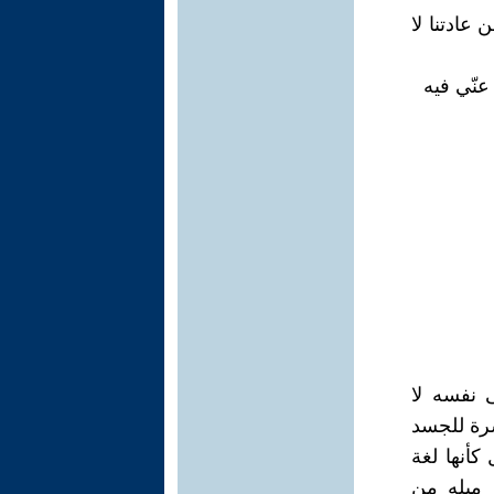
 عادتنا لا
عنّي فيه
 نفسه لا
شرة للجسد
كأنها لغة
 ميله من