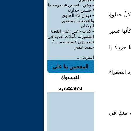
-
وعي ـ قصص قصيرة جدا
/ حسين جداونه
لِّ خطوةٍ
-
ديوان 23 الحاوي
والعصفور / منصور
الريكان
نها تسير
-
كتاب «عين على القصة
القصيرة: تأملات نقدية في
تسع رؤى قصصية م ... /
 حزينة يا
حميد عقبي
المزيد.....
المعجبين بنا على
د الصفراء
الفيسبوك
3,732,970
ت منكِ في