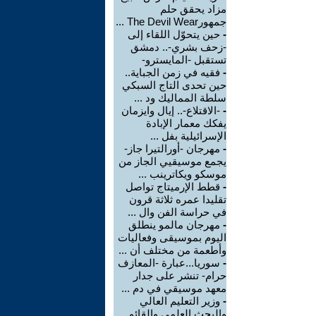
مزاد يحقق حلم
جمهورThe Devil Wear ...
-
حين يتحوّل اللقاء إلى
-زحف بشري-.. دمشق
تستقبل -المايسترو-
-
فقيه في زمن الجباية..
حين تحدى التاج السبكي
سلطة المماليك ود ...
-
-الاقتلاع-.. إيال وايزمان
يفكك معمار الإبادة
الإسرائيلية بفل ...
-
مهرجان -أورالتيرا جاز-
يجمع موسيقيي الجاز من
موسكو ويكاترينب ...
-
قطط الإرميتاج تواصل
تقليدا عمره ثلاثة قرون
في حراسة الفن وال ...
-
مهرجان مالمو ينطلق
اليوم بموسيقى وفعاليات
وأطعمة من مختلف أن ...
-
سوريا...عبارة -المعازف
حرام- تنشر على جدار
معهد موسيقي في دم ...
-
وزير التعليم العالي
والبحث العلمي والقائم