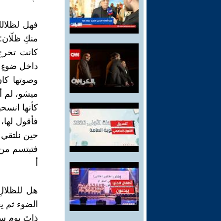
فهل لظلالك
منكِ ظلّان:
كانت تخرج 
داخل ضوءٍ 
وصوتها كان
ميشو، لم أج
كأنها انسحب
فأقول لها،
حين نلتقي
فتبتسم من 
أ
هل للظلالِ
الضوء ثم يعو
ذاتَ يومٍ سأ