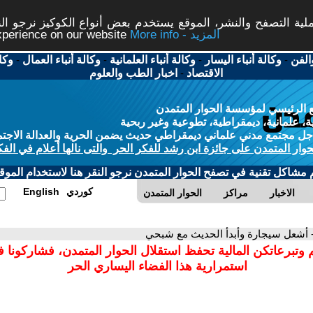
ة التصفح والنشر، الموقع يستخدم بعض أنواع الكوكيز نرجو النق
More info - المزيد
experience on our website
الفن
-
وكالة أنباء اليسار
-
وكالة أنباء العلمانية
-
وكالة أنباء العمال
-
وكا
الاقتصاد
-
اخبار الطب والعلوم
 الرئيسي لمؤسسة الحوار المتمدن
، علمانية، ديمقراطية، تطوعية وغير ربحية
ل مجتمع مدني علماني ديمقراطي حديث يضمن الحرية والعدالة الاجتم
حوار المتمدن على جائزة ابن رشد للفكر الحر والتى نالها أعلام في الفك
م مشاكل تقنية في تصفح الحوار المتمدن نرجو النقر هنا لاستخدام الموقع
كوردي
English
الاخبار
مراكز
الحوار المتمدن
 أشعل سيجارة وأبدأ الحديث مع شبحي
 وتبرعاتكن المالية تحفظ استقلال الحوار المتمدن، فشاركونا 
استمرارية هذا الفضاء اليساري الحر