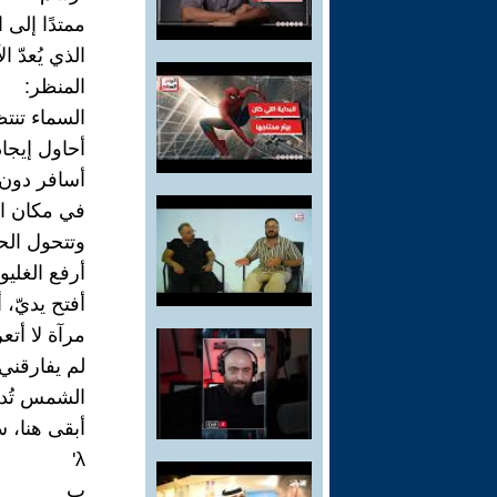
ممتدًا إلى 
الذي يُعدّ ا
المنظر:
السماء تنتظ
أحاول إيجا
أسافر دون 
في مكان ال
وتتحول الح
أرفع الغليون
أفتح يديّ، 
مرآة لا أت
لم يفارقني 
الشمس تُدف
أبقى هنا، 
λʹ
ب