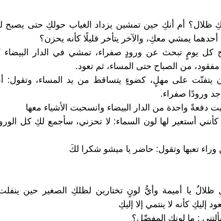
ِ ظلال؟ أم أنكِ حين تمشين يزداد الغياب حولكِ حتى يصبح لك
 أحدهما يمشي معكِ، والآخر يتأخر قليلًا كأنه يحزن؟
كل يومٍ تبحث عن ورودٍ صفراء، تمشي في الدار البيضاء كأ
مفقود، من الصباح حتى المساء، ثم تعود.
 يتفتّت على مهلٍ، كضوءٍ يتساقط من يد المساء، وتقول: أنا
د ورودًا صفراء.
ت دفعةً واحدة من الدار البيضاء وانسحبت الأشياء معها
 كأنني أستعير لها لون السماء: لا تحزني، سأجمع لكِ كل الورو
وراء تعبها وتقول: حاضر يا ميشو شكرا لكَ
 ظلالٌ يا أميمة وأيُّ لونٍ تختارين لظلكِ الصغير حين ينفل
د إليكِ كأنه لا ينتمي إلا إليكِ
لتِني : ما لونكِ المفضّل؟