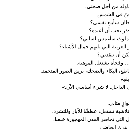
ناوله من أجل صحتي.
خّنّ في الشمس
طان سأبيع نفسي؟
ذر يجب أن أعبده؟
 ملوث سأغمس لساني؟
ر الغريبة التي تلتهم جمال الأشياء؟
كن أن تنقذني؟
 وفجأة يشتعل الموهبة.
طع، البكاء والضحك، بريق الصور المتجمد.
فية
الداخل. لا شيء أساسي الآن.»
ازٍ مثالي.
متلاشية تشتعل، عطشًا للآبار وللتشرد.
ل التي تحاصر المدن المهجورة خلفنا.
يترك الحاضر،