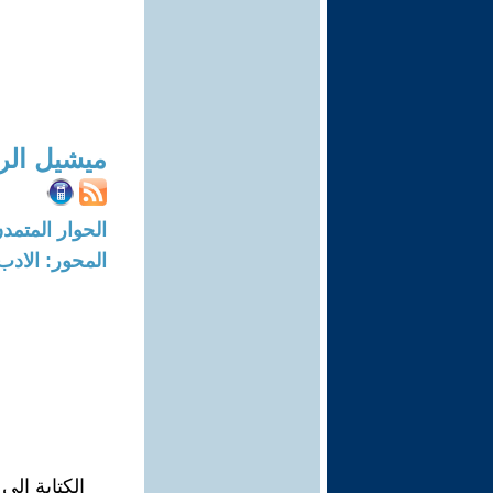
ميشيل الر
الحوار المتمدن-العدد: 8689 - 26
المحور: الادب
الكتابة إلى