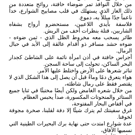
من خلال النوافذ تمر ضوضاء خافتة، روائح متعددة من
ذلك الغاز الذي يستهلك في قلب مصابيح الشوارع، خداً
ناعماً جدًا مبللاً به، دموع.
فلاسفة بأيدي اللاعبين، مستحضرو أرواح بشفاه
الشاربين، قتلة بنظرات أخف من الريش.
طائر يسحب معه مخروط الظل الذي - ثمن ضوءه -
ضوءه حشد مسافر ذو أقدام عالقة إلى الأبد في حبال
الرمال.
أجراس خافتة في أذن امرأة نائمة على الشاطئ كجدار
البحر الساكن، تحولت إلى ساحة السجن.
تناثر شعرها على الأرض واختلط عليها الأمر.
هواء يتعرق دمًا وماءً قبل أن يصل إلى هذا الشكل الذي لا
يقتصر فقط على رمال شاطئه،
من خلال شعره الغامض ولكن أيضًا مختبئًا في ثنايا جميع
الستائر والمنحوتات المكسورة، صدأ يحبس العظام.
في أقفاص البحار المفتوحة،
غرق سفينتك لم يترك شيئًا إلا دفة لقلبنا، صخرة مجوفة
لخوفنا.
عدة شوارع امتدت حتى نهاية برك البحيرات الطينية التي
نسميها الآفاق،