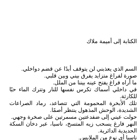
الكتابة إلى أميمة ملاك
السم الذي يعذبني لن يتوقف أبدًا عن قضم دواخلي.
صورة لفراغ متزايد يفرق بيني وبين قلبي.
ما أراه فراغ يفتح عينه بيننا من الملل.
في داخلي أسماك تكرس نفسها للنار وتترك الماء حبًا
للكارثة.
تلك الأبخرة المحمومة التي تتصاعد، رماد الصراعات
الشديدة، الوحش المذهول ينتظر أصمًا.
حولت عيني إلى ضفدعتين مسمرتين على صخرة وجهي.
النهر فارغ يسحب زيه المتسخ، ناسيا، عبر دخان السكة
الحديدية الدائرية.
ناسيا أي نوع من الملابس.