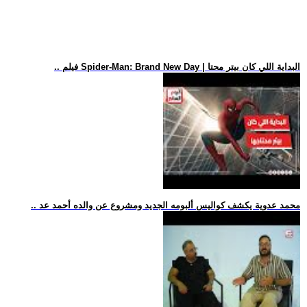
.. فيلم Spider-Man: Brand New Day | البداية اللي كان بيتر محتا
.. محمد عدوية يكشف كواليس ألبومه الجديد ومشروع عن والده أحمد عد