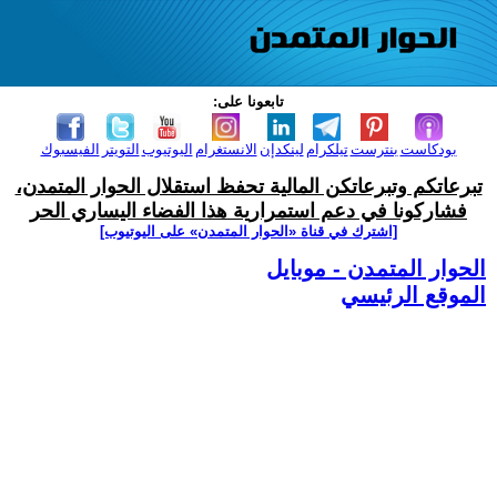
تابعونا على:
بودكاست
بنترست
تيلكرام
لينكدإن
الانستغرام
اليوتيوب
التويتر
الفيسبوك
تبرعاتكم وتبرعاتكن المالية تحفظ استقلال الحوار المتمدن،
فشاركونا في دعم استمرارية هذا الفضاء اليساري الحر
[اشترك في قناة ‫«الحوار المتمدن» على اليوتيوب]
الحوار المتمدن - موبايل
الموقع الرئيسي