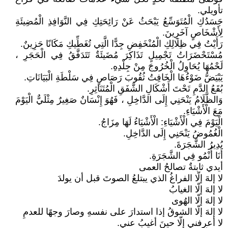
تأويلي.
جَسَدُكِ الْمُتَوَسِّعُ يَبْحَثُ عَنْ رَائِحَتِكِ فِي النَّوَافِذِ الْمُضِيئَةِ
لِأَشْخَاصٍ آخَرِينَ.
رَأَيْتُ فِي ظِلَالِكِ الْمُنْخَفِضِ جِدًّا الَّتِي تُغَطِّيكِ مَكَانًا حَزِينٌ.
مُسْتَحْضَرَاتُ تَجْمِيلٍ تَذَاكِرَ مُضَيئَةٌ تَتَدَفَّقُ فِي الْحَجَرِ ،
لَحْمُهَا يُحَاوِلُ الْخُرُوجَ مِنْ جِلْدِهِ.
يَبْيَضُّ ضَوْءُهَا الْخَافِتُ ثُقُوبَ رَصَاصٍ فِي سَلْطَةِ الْبَيَانَاتِ.
بُقَعُ الدَّمِ تَحْتَ أَشْكَالِ الشَّفَقِ الْمُتَنَاثِرِ.
وَالظَّلَامُ يَنْحَنِي إِلَى الدَّاخِلِ ، فَهُوَ إِنْسَانٌ صَغِيرٌ مِثْلَيٌّ الْيَوْمَ
مَعَ الْأَشْيَاءِ.
الْيَوْمَ فِي الْأَشْيَاءِ: الْأَشْيَاءُ لَهَا مِزَاجُ.
الْغُمُوضُ يَنْحَنِي إِلَى الدَّاخِلِ.
يُدِيرُ الشَّجَرَةَ.
أَنَا أُنْمُو فِي الشَّجَرَةِ.
أيدي ثابتةٌ تصالحُ العمى
لا إلهَ إلّا الفراغُ الذي يبتلعُ الصوتَ قبل أن يولدَ
لا إلهَ إلّا الغيابُ
لا إلهَ إلّا الهُوى
لا إلهَ إلّا الشوقُ إذا استدارَ على نفسهِ وصارَ وجهًا للعدمِ
لا أعرفني إلّا حينَ أغيبُ عني.