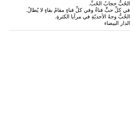
الحُبُّ حجابُ الحُبِّ.
في كلِّ حبٍّ فناءٌ وفي كلِّ فناءٍ مقامُ بقاءٍ لا يُطالُ.
الحُبُّ وجهُ الأحديّةِ في مرآيا الكثرةِ.
الدار البيضاء