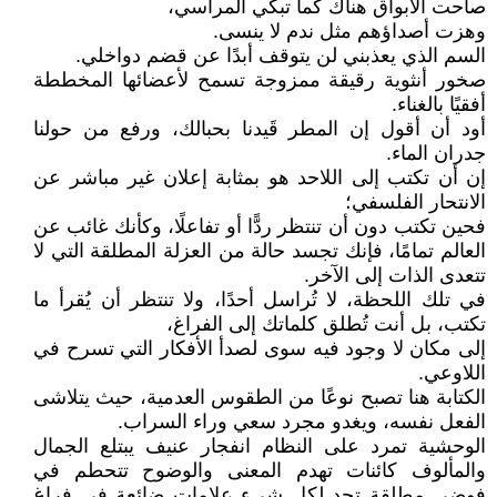
صاحت الأبواق هناك كما تبكي المراسي،
وهزت أصداؤهم مثل ندم لا ينسى.
السم الذي يعذبني لن يتوقف أبدًا عن قضم دواخلي.
صخور أنثوية رقيقة ممزوجة تسمح لأعضائها المخططة
أفقيًا بالغناء.
أود أن أقول إن المطر قَيدنا بحبالك، ورفع من حولنا
جدران الماء.
إن أن تكتب إلى اللاحد هو بمثابة إعلان غير مباشر عن
الانتحار الفلسفي؛
فحين تكتب دون أن تنتظر ردًّا أو تفاعلًا، وكأنك غائب عن
العالم تمامًا، فإنك تجسد حالة من العزلة المطلقة التي لا
تتعدى الذات إلى الآخر.
في تلك اللحظة، لا تُراسل أحدًا، ولا تنتظر أن يُقرأ ما
تكتب، بل أنت تُطلق كلماتك إلى الفراغ،
إلى مكان لا وجود فيه سوى لصدأ الأفكار التي تسرح في
اللاوعي.
الكتابة هنا تصبح نوعًا من الطقوس العدمية، حيث يتلاشى
الفعل نفسه، ويغدو مجرد سعي وراء السراب.
الوحشية تمرد على النظام انفجار عنيف يبتلع الجمال
والمألوف كائنات تهدم المعنى والوضوح تتحطم في
فوضى مطلقة تحدٍ لكل شيء علامات ضائعة في فراغ