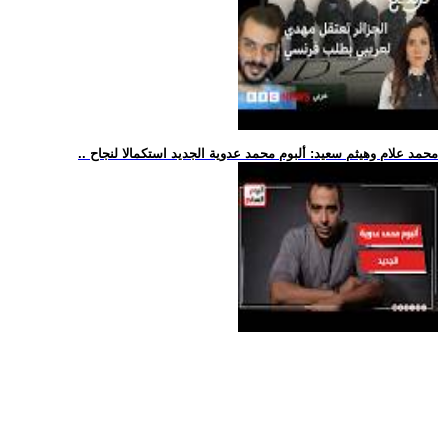
.. محمد علام وهيثم سعيد: ألبوم محمد عدوية الجديد استكمالا لنجاح