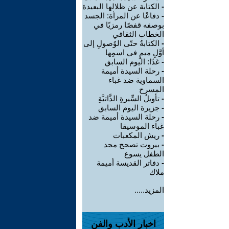
-
الكتابة عن ظلالها البعيدة
-
دفاعًا عن المرأة: الجسد
بوصفه قفصًا رمزيًا في
الخطاب الثقافي
-
الكتابةُ حتّى الوُصولِ إلى
أوَّلِ ميمٍ في اسمِها
-
غدًا: اليوم السابق
-
رحلة السيدة أميمة
السماوية ضد غباء
المسرح
-
تأويلُ السِّيرةِ الذَّاتيَّةِ
-
جزيرة اليوم السابق
-
رحلة السيدة أميمة ضد
غباء الموسيقا
-
ريش المكعبات
-
بيروت تصحح مجد
الطفل يسوع
-
دفاتر القديسة أميمة
ملاك
المزيد.....
اخبار الأدب والفن