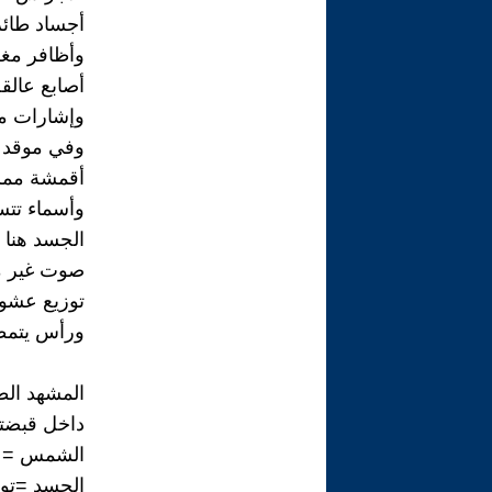
أجساد طائر
وأظافر مغر
أصابع عالقة
وإشارات م
وفي موقد ا
أقمشة ممز
وأسماء تتس
الجسد هنا 
صوت غير م
توزيع عشوا
ورأس يتمظه
المشهد الط
داخل قبضت
الشمس = يد
الجسد =توز