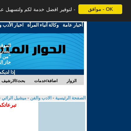
موافق - OK
لتوفير افضل خدمة لكم ولتسهيل عملي
أخبار عامة
-
وكالة أنباء المرأة
-
اخبار الأدب و
الموقع
يسارية
"من أج
حاز ال
إذا لديك
الزوار
اضافة/خدمات
بحث/الارشيف
الصفحة الرئيسية
-
الادب والفن
-
ميشيل الرائي
-
تبرعاتكم