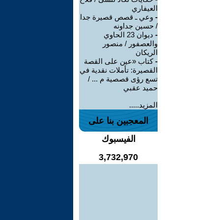
العيفاري
-
وعي ـ قصص قصيرة جدا
/ حسين جداونه
-
ديوان 23 الحاوي
والعصفور / منصور
الريكان
-
كتاب «عين على القصة
القصيرة: تأملات نقدية في
تسع رؤى قصصية م ... /
حميد عقبي
المزيد.....
المعجبين بنا على
الفيسبوك
3,732,970