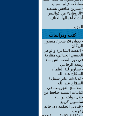
مقاطعة فيلم -سبايد ...
-
نسرين طافش تستعيد
«الروقان» من كواليس
أحدث أعمالها الغنائية ...
المزيد.....
كتب ودراسات
-
ديوان 24 شعر / منصور
الريكان
-
القصة الشاعرة والوعي
الجمعي الحداثي/ مقاربة
في دور القصة الش ... /
ربيحة الرفاعي
-
تصاوير لية الظمأ /
السمّاح عبد الله
-
ثلاثاءات عابر سبيل /
السمّاح عبد الله
-
ملامــح التجريــب في
كتابـات السيـد حـافظ من
خلال روايته يو ... /
سلسبيل كريبع
-
قناديل الحكمة / د. خالد
زغريت
-
حكاياتْ تَكاد تُنسى / فلاح