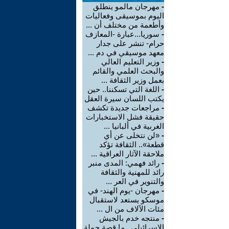
-
مهرجان مالمو ينطلق
اليوم بموسيقى وفعاليات
وأطعمة من مختلف أن ...
-
سوريا...عبارة -المعازف
حرام- تنشر على جدار
معهد موسيقي في دم ...
-
وزير التعليم العالي
والبحث العلمي والقائم
بعمل وزير الثقافة ...
-
اللغة التي تسكننا.. حين
يكتب اللسان سيرة العقل
-
مراجعات جديدة تكشف
حقيقة فشل الاستخبارات
الغربية في ألبانيا ...
-
«لن نتخلى عن أي
قطعة».. الثقافة تؤكد
ملاحقة الآثار العراقية ...
-
رائد فهمي: المدى منبر
رائد للمهنية والثقافة
والتنوير في العر ...
-
مهرجان -يوم الهند- في
موسكو يستعد لاستقبال
مئات الآلاف من ال ...
-
منتجه خدم بالجيش
الإسرائيلي.. ما قصة حملة