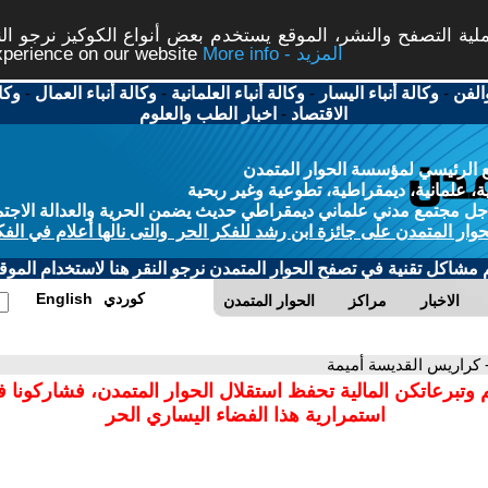
ة التصفح والنشر، الموقع يستخدم بعض أنواع الكوكيز نرجو النق
More info - المزيد
experience on our website
الفن
-
وكالة أنباء اليسار
-
وكالة أنباء العلمانية
-
وكالة أنباء العمال
-
وكا
الاقتصاد
-
اخبار الطب والعلوم
 الرئيسي لمؤسسة الحوار المتمدن
، علمانية، ديمقراطية، تطوعية وغير ربحية
ل مجتمع مدني علماني ديمقراطي حديث يضمن الحرية والعدالة الاجتم
حوار المتمدن على جائزة ابن رشد للفكر الحر والتى نالها أعلام في الفك
م مشاكل تقنية في تصفح الحوار المتمدن نرجو النقر هنا لاستخدام الموقع
كوردي
English
الاخبار
مراكز
الحوار المتمدن
 كراريس القديسة أميمة
 وتبرعاتكن المالية تحفظ استقلال الحوار المتمدن، فشاركونا 
استمرارية هذا الفضاء اليساري الحر