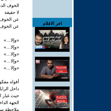
الخوف الذي 
لا حقيقة
عن الخوف 
اخر الافلام
عن الخوف أ
«وإلا…»
«وإلا…»
«وإلا…»
«وإلا…»
«وإلا…»
أفواه مفكوك
داخل الرايا
حيث غبار ال
الجهة الداخل
ملاحظة س