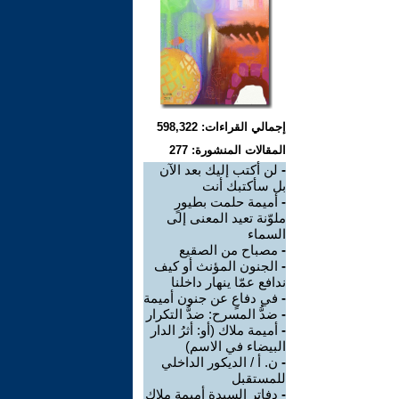
إجمالي القراءات: 598,322
المقالات المنشورة: 277
-
لن أكتب إليك بعد الآن
بل سأكتبك أنت
-
أميمة حلمت بطيورٍ
ملوّنة تعيد المعنى إلى
السماء
-
مصباح من الصقيع
-
الجنون المؤنث أو كيف
ندافع عمّا ينهار داخلنا
-
في دفاعٍ عن جنون أميمة
-
ضدُّ المسرح: ضدُّ التكرار
-
أميمة ملاك (أو: أثرُ الدار
البيضاء في الاسم)
-
ن. أ / الديكور الداخلي
للمستقبل
-
دفاتر السيدة أميمة ملاك