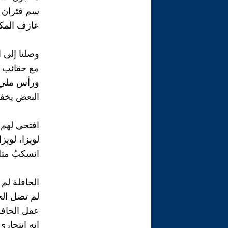
سم فئران
عازف المكا
وصلنا إلى ا
مع حقائب بل
ورأس مليء 
البعض يخفي
افتحي لهم 
لويزا، لويزا
انسكبُ مثل
الحافلة لم
لم تصل الح
عقل الحافل
إنه انتحاري