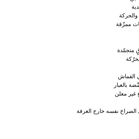
ية
والحركة
ات ممزّقة
ٍ متجمّدة
حرّكة
 القماش
َضة بالغبار
ءٍ غير معلن
الصراخ نفسه خارج الغرفة