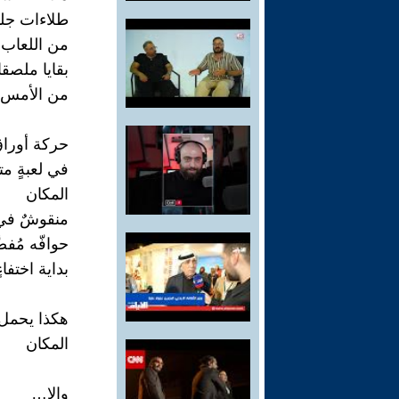
طلاءات جلد
من اللعاب 
بقايا ملصق
من الأمس
حركة أوراق
في لعبةٍ مت
المكان
منقوشٌ في
حوافّه مُفضّ
بداية اختفا
هكذا يحمل 
المكان
وإلا…