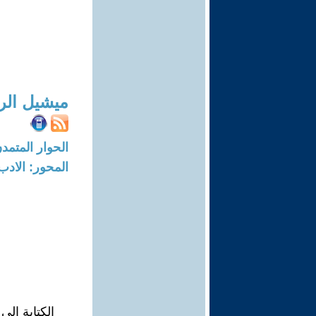
ميشيل الر
الحوار المتمدن-العدد: 8687 - 26
المحور: الادب
الكتابة إلى