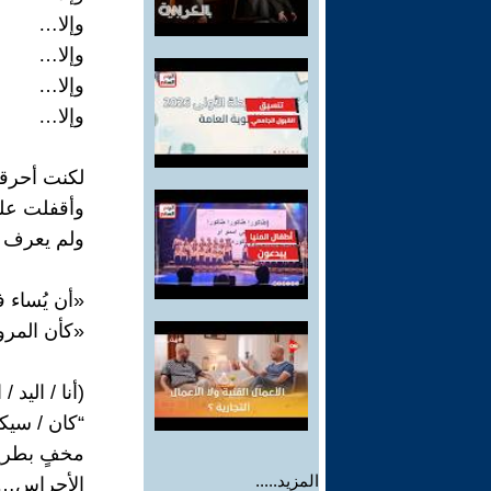
وإلا…
وإلا…
وإلا…
وإلا…
لكنت أحرق
وأقفلت على
ولم يعرف أ
«أن يُساء 
«كأن المرو
(أنا / اليد /
“كان / سيكو
مخفٍ بطري
المزيد.....
الأجراس… ا