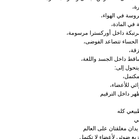
ة،
وسة في الهواء،
 في المادة،
رتبكة داخل أوركسترا مرسومة،
لحساء تتصاعد الفوضى،
قة،
اقط داخل الجسد واللغة،
يتحول إلى:
كتمل،
ئي للأعضاء،
ر داخل الترقيم
بيعي كله
ي
ان مغلقتان على العالم
يع ضوئي لأعضاءٍ لا تكتمل