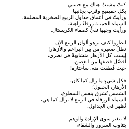
كنتّ مشيتُ هناك مع حبيبتي
بكل حميميةٍ وقرب بجانبها
ورأيتّ في أعماق جداول الربيع الصخرية المظلمة.
السماء الجميلة زرقاءٌ زاهية،
ورأيت وجهها نقيٌّ كصفاء الكريستال.
انظروا كيف تزهو ألوان الربيع الآن
تطلّ صغيرة من بين البراعم والأزهار!
ليست كل الأزهار متشابهةً في نظري،
أُفضّل قطفها من الغصن،
حيث قُطفت منه. سأختاره!
فكل شيءٍ ما زال كما كان،
الأزهار، الحقول؛
الشمس تُشرق بنفس السطوع،
السماء الزرقاء في الربيع لا تزال كما هي،
تُظهر في الجداول.
لا يتغير سوى الإرادة والوهم.
يتناوب السرور والشقاء،