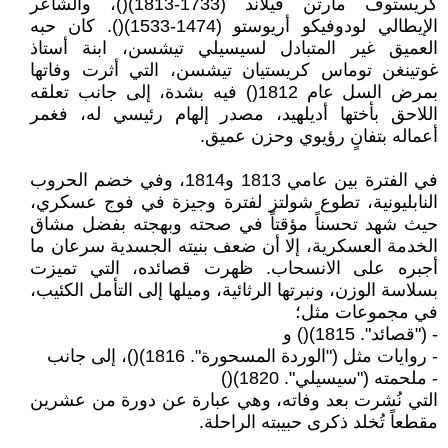
كريستوف مارتن فيلاند (1733-1813)()، والشاعر
الإيطالي لودوفيكو أريوستو (1474-1533)(). كان حبه
العميق غير المتبادل لسيسيلي تيشسن، ابنة أستاذ
غوتينغن توماس كريستيان تيشسن، التي أثرت وفاتها
بمرض السل عام 1812() فيه بشدة، إلى جانب تعلقه
اللاحق بأختها أديلهيد، مصدر إلهام رئيسي له، فغمر
أعماله بتفانٍ رؤيوي وحزن عميق.
في الفترة بين عامي 1813 و1814، وفي خضم الحروب
النابليونية، تطوع شولتز لفترة وجيزة في فوج عسكري،
حيث شهد تحسناً مؤقتاً في صحته وبهجته بفضل مشاق
الخدمة العسكرية، إلا أن ضعف بنيته الجسدية سرعان ما
أجبره على الانسحاب. ظهرت قصائده، التي تميزت
بسلاسة الوزن، ونبرتها الرثائية، وميلها إلى التأمل الكئيب،
في مجموعات مثل؛
- ("قصائد". 1815)() و
- روايات مثل ("الوردة المسحورة". 1816)()، إلى جانب
- ملحمته ("سيسيلي". 1820)()
التي نُشرت بعد وفاته، وهي عبارة عن دورة من عشرين
مقطعاً تُخلد ذكرى حبيبته الراحلة.