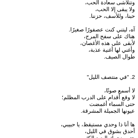
وتتلاشى سعادة الحب،
ولا يبقى إلا الحب،
حبنا، وللأسف، حزننا.
آه، ليتني كنت عصفورًا صغيرًا.
هناك على سفح المرج،
لأبقى على هذه الأغصان،
وأغني لها أغنية عذبة،
طوال الصيف.
2. "في منتصف الليل"
لا أسمع صوتًا،
لا وقع أقدام على الدرب المظلم؛
حتى السماء أغمضت
عيونها الجميلة المشرقة.
ها أنا ذا وحدي مستيقظ، يا حبيبي،
أحدق بشوق في الليل،