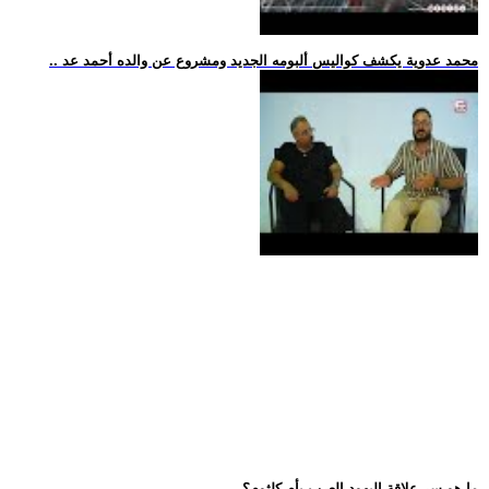
.. محمد عدوية يكشف كواليس ألبومه الجديد ومشروع عن والده أحمد عد
.. ما هو سر علاقة اليهود العرب بأم كلثوم؟