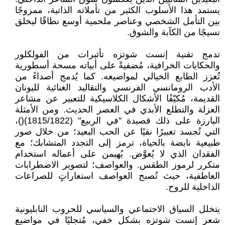
يستمد هذا الأسلوب الكثير من تأملاته الذاتية، ممزوجًا
بين التأمل الشخصي وعناصر ملحمية أوسع نطاقًا ليخلق
نسيجًا من الكآبة والشوق.
تدمج تقنية إنست شوتزه تأثيرات من الفولكلور
والحكايات الخرافية، مُضفيةً على أبياته مسحة أسطورية
تُعزز الطابع الخيالي لمواضيعه. كما يُدمج أصداءً من
الأدب الرومانسي الفرنسي والتقاليد الغنائية لليونان
القديمة، مُكيّفًا الأشكال الكلاسيكية للتعبير عن مشاعر
العزلة والتطلع الأبدي في العصر الحديث. ومن الأمثلة
البارزة على ذلك قصيدة "في الربيع" (1815/1822)()،
التي تُجسد تعبيرًا نقيًا عن الحب البعيد؛ من خلال صور
طبيعية نابضة بالحياة، ترمز إلى التجدد المتشابك؛ مع
الفقدان الذي لا يُعوَّض. يُهيمن على أعماله استخدام
متكرر لرموز الطقس. والعواصف؛ لتصوير الاضطرابات
العاطفية، حيث تُصبح العواصف استعاراتٍ للصراعات
الداخلية للروح.
يتخلل السياق الاجتماعي والسياسي للحروب النابليونية
شعر إنست شوتزه بشكلٍ خفي، مُتجليًا في مواضيع