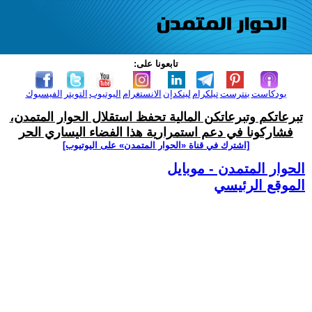
تابعونا على:
بودكاست
بنترست
تيلكرام
لينكدإن
الانستغرام
اليوتيوب
التويتر
الفيسبوك
تبرعاتكم وتبرعاتكن المالية تحفظ استقلال الحوار المتمدن،
فشاركونا في دعم استمرارية هذا الفضاء اليساري الحر
[اشترك في قناة ‫«الحوار المتمدن» على اليوتيوب]
الحوار المتمدن - موبايل
الموقع الرئيسي