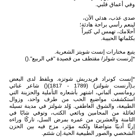
وفي أعماق قلبي.
صدى عذب، هدئي الآن،
لينعم رأسي براحة هادئة؛
أحلامك، تهمس لي كثيراً
بكلماتها الحبيبة.
يتبع مختارات إنست شويتز الشعرية.
*إرنست شولز/ مقتطف من قصيدة "في الربيع".()
*إنست كونراد فريدريش شوتزه. ويلفظ لدى البعض
بـ(أرنست شولتز) (1789 - 1817)() شاعر غنائي
رومانسي ألماني، اشتهر بأشعاره التأملية والحزينة التي
استكشفت مواضيع الحب من طرف واحد، وزوال
الطبيعة، والشوق العاطفي. وُلد شولتز في مدينة تسيله
لعائلة من المحامين وبائعي الكتب، وتوفي شابًا في
الثامنة والعشرين من عمره بمرض السل، تاركًا وراءه
إرثًا أدبيًا متواضعًا ولكنه مؤثر، مزج فيه بين الحزن
الشخصي والصور الطبيعية الحية.إن شئتم.