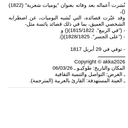
نُشرت أعماله بعد وفاته بعنوان "يوميات شعرية" (1822)
()،
وقد عبّرت قصائده، التي تُشبه اليوميات، عن اضطرابه
الشخصي العميق، بما في ذلك قصائد يائسة مثل-
- ("في الربيع". 1815/1822)() و
- ("على الجسر". 1828/1825)().
- توفي في 29 أبريل 1817
ـــــــــــــــــــ
Copyright © akka2026
المكان والتاريخ: طوكيـو ـ 06/03/26
ـ الغرض: التواصل والتنمية الثقافية
ـ العينة المستهدفة: القارئ بالعربية (المترجمة).