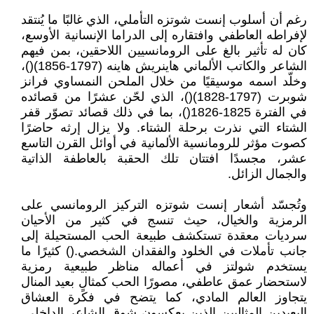
رغم أن أسلوب إنست شوتزه التأملي، الذي غالبًا ما يُنتقد
لإفراطه العاطفي وافتقاره إلى الدراما الإنسانية الأوسع،
كان له تأثير بالغ على الرومانسيين اللاحقين، بمن فيهم
الشاعر والكاتب الألماني هاينريش هاينه (1797-1856)()،
وخلّد اسمه موسيقيًا من خلال الملحن النمساوي فرانز
شوبرت (1797-1828)()، الذي لحّن عشرًا من قصائده
في الفترة 1825-1826()، بما في ذلك قصائد تصوّر قفر
الشتاء التي نذرت برحلة الشتاء. ولا يزال إرثه حاضرًا
كصوت مؤثر للرومانسية الألمانية في أوائل القرن التاسع
عشر، مجسدًا افتتان تلك الحقبة بالعاطفة الذاتية
والجمال الزائل.
وتُجسّد أشعار إنست شوتزه التركيز الرومانسي على
الرمزية والخيال، حيث تنسج في كثير من الأحيان
سرديات معقدة تستكشف طبيعة الحب المستحيلة إلى
جانب تأملات في الخلود والفقدان الشخصي.() كثيرًا ما
يستخدم شولتز في أعماله مناظر طبيعية رمزية
لاستحضار عمق عاطفي، مصورًا الحب كمثالٍ بعيد المنال
يتجاوز العالم المادي، كما يتضح في فكرة العشاق
البعيدين المثاليين الذين يعكسون شوق الشاعر الداخلي.