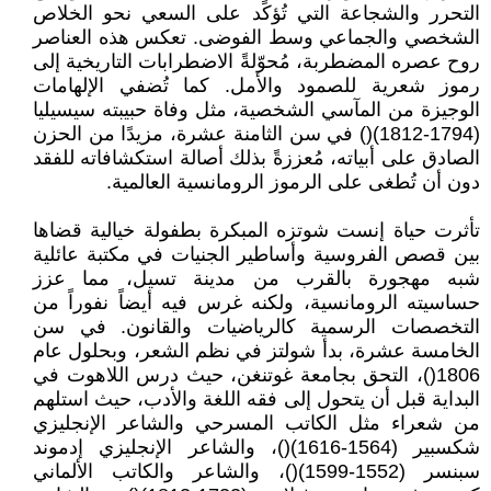
التحرر والشجاعة التي تُؤكد على السعي نحو الخلاص
الشخصي والجماعي وسط الفوضى. تعكس هذه العناصر
روح عصره المضطربة، مُحوّلةً الاضطرابات التاريخية إلى
رموز شعرية للصمود والأمل. كما تُضفي الإلهامات
الوجيزة من المآسي الشخصية، مثل وفاة حبيبته سيسيليا
(1794-1812)() في سن الثامنة عشرة، مزيدًا من الحزن
الصادق على أبياته، مُعززةً بذلك أصالة استكشافاته للفقد
دون أن تُطغى على الرموز الرومانسية العالمية.
تأثرت حياة إنست شوتزه المبكرة بطفولة خيالية قضاها
بين قصص الفروسية وأساطير الجنيات في مكتبة عائلية
شبه مهجورة بالقرب من مدينة تسيل، مما عزز
حساسيته الرومانسية، ولكنه غرس فيه أيضاً نفوراً من
التخصصات الرسمية كالرياضيات والقانون. في سن
الخامسة عشرة، بدأ شولتز في نظم الشعر، وبحلول عام
1806()، التحق بجامعة غوتنغن، حيث درس اللاهوت في
البداية قبل أن يتحول إلى فقه اللغة والأدب، حيث استلهم
من شعراء مثل الكاتب المسرحي والشاعر الإنجليزي
شكسبير (1564-1616)()، والشاعر الإنجليزي إدموند
سبنسر (1552-1599)()، والشاعر والكاتب الألماني