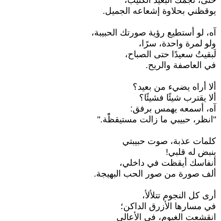
حتى، نجمك البعيد الكئيب،
يوقظني بحلاوة إشعاعه الجميل.
آه، لو أستطيع رؤية صورتك الحبيبة،
ولو لمرة واحدة، سرًا،
لَبقيتُ سعيدًا حتى الصباح،
في العاصفة والريح.
ألا أراه يضيء من بعيد؟
ألا يقترب شيئًا فشيئًا؟
آه، أسمعه يهمس برفق:
"انظر، حبيبي ما زالت مستيقظًًة."
كلمات عذبة، صوت حبيبتي
ينبض له قلبي!
أنفاسك أيقظت في داخلي،
ألف صورة من صور الحب البهيجة.
أرى كل النجوم تتلألأ،
في مسارها الأزرق الداكن؛
انقشعت الغيوم، في الأعالي