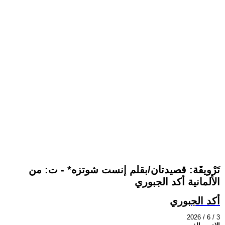
تَرْويقَة: قصيدتان/بقلم إنست شوتزه* - ت: من
الألمانية أكد الجبوري
أكد الجبوري
2026 / 6 / 3