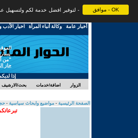
موافق - OK
لتوفير افضل خدمة لكم ولتسهيل عملي
أخبار عامة
-
وكالة أنباء المرأة
-
اخبار الأدب و
الموقع
يسارية
"من أج
حاز ال
إذا لديك
الزوار
اضافة/خدمات
بحث/الارشيف
الصفحة الرئيسية
-
مواضيع وابحاث سياسية
-
حج
تبرعاتكم