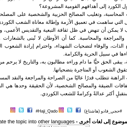
 الكورد إلى أهدافهم القومية المشروعة؟
المحاسبة، وتغليب المصالح الحزبية والشخصية على المصلحة
 التي ساهمت في تعميق الأزمة وإطالة معاناة الشعب الكورد
لا يمكن أن تنهض في ظل ثقافة التبعية والتقديس الأعمى، 
 والمراجعة والمحاسبة. كما أن الأوطان لا تُبنى بالشعارات 
الذات، والوفاء لتضحيات الشهداء، واحترام إرادة الشعوب ا
اءها في سبيل الحرية والكرامة.
، يبقى الحق حيًّا ما دام وراءه مطالبون به، والتاريخ لا يرحم من
وق الشعوب أو المتاجرة بتضحياتها.
الراهنة تتطلب قدرًا عاليًا من الصراحة والمراجعة والنقد المسؤ
فات الضيقة والمصالح الشخصية، لأن الحقيقة وحدها هي الق
بلٍ أكثر عدالةً وكرامةً للشعب الكوردي.
#حجي_قادو (هاشتاغ)
Haji_Qado#
موضوع إلى لغات أخرى -
ate the topic into other languages