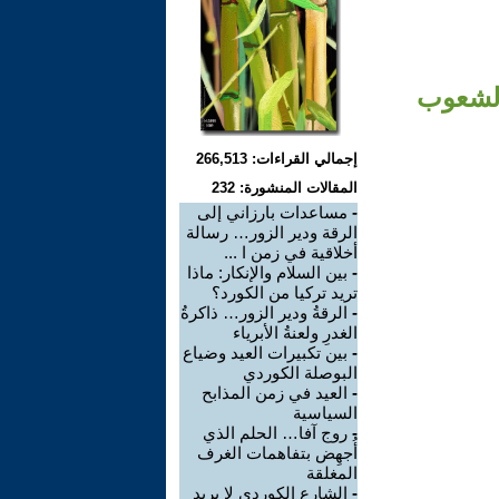
الشعوب
إجمالي القراءات: 266,513
المقالات المنشورة: 232
-
مساعدات بارزاني إلى
الرقة ودير الزور… رسالة
أخلاقية في زمن ا ...
-
بين السلام والإنكار: ماذا
تريد تركيا من الكورد؟
-
الرقةُ ودير الزور… ذاكرةُ
الغدرِ ولعنةُ الأبرياء
-
بين تكبيرات العيد وضياع
البوصلة الكوردي
-
العيد في زمن المذابح
السياسية
-
روج آفا… الحلم الذي
أُجهِض بتفاهمات الغرف
المغلقة
-
الشارع الكوردي لا يريد