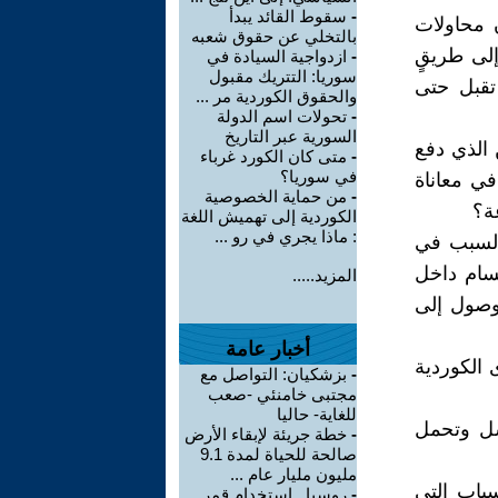
-
سقوط القائد يبدأ
ن محاولات
بالتخلي عن حقوق شعبه
إلى طريقٍ
-
ازدواجية السيادة في
سوريا: التتريك مقبول
 تقبل حتى
والحقوق الكوردية مر ...
-
تحولات اسم الدولة
السورية عبر التاريخ
 الذي دفع
-
متى كان الكورد غرباء
في سوريا؟
في معاناة
-
من حماية الخصوصية
ة؟
الكوردية إلى تهميش اللغة
: ماذا يجري في رو ...
السبب في
قسام داخل
المزيد.....
وصول إلى
أخبار عامة
الكوردية
-
بزشكيان: التواصل مع
مجتبى خامنئي -صعب
للغاية- حاليا
شل وتحمل
-
خطة جريئة لإبقاء الأرض
صالحة للحياة لمدة 9.1
مليون مليار عام ...
باب التي
-
روسيا.. استخدام قمر