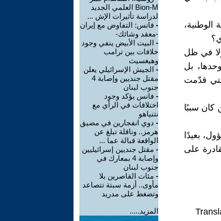
Bion-M العلمي الجديد
لدراسة تأثيرات الإش ...
 الوطنية،
-
فانس: التفاوض مع إيران
-معقد وشائك-
ي؟
-
البيت الأبيض ينفي وجود
ولا في ظل
خلافات بين ترامب
وهيغسيث
وحدها، بل
-
الجيش الإسرائيلي يعلن
مقتل جنديين وإصابة 4
لتي قدّمت
جنوب لبنان
-
فانس يؤكد وجود
اختلافات في الرأي مع
 كان سببًا
نتنياهو
-
دوي انفجارين في مضيق
هرمز.. وناقلة تبلغ عن
ول، بعيدًا
الواقعة قبالة عما ...
ادرة على
-
مقتل جنديين إسرائيليين
وإصابة 4 بمعارك في
جنوب لبنان
-
مئات القاصرين بلا
مأوى.. أزمة سبتة تتصاعد
وتضغط على مدريد
Transl
المزيد.....