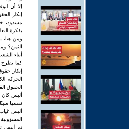
إلا أن الو
إنكار الحق
مسدود، خاص
بفكرة التع
ومن هنا، ي
الثمن؟ ومن
أبناء الشع
كما يطرح س
إنكار حقوق
الحركة الك
الحقوق الق
أليس كان ا
نفسها سببً
أليس غياب
المسؤولية إ
ثم أليس ت