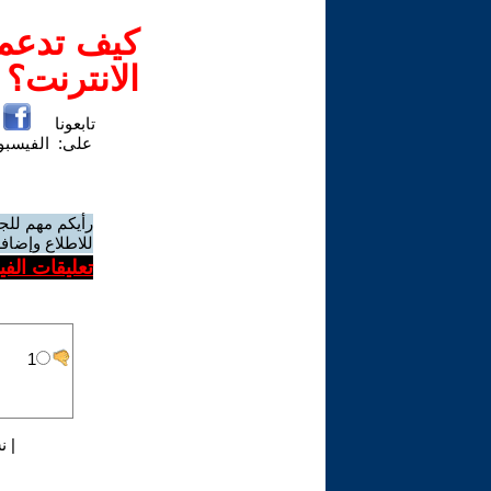
كيف تدعم-
الانترنت؟
تابعونا
على:
الفيسب
رأيكم مهم للج
للاطلاع وإضافة
تعليقات الف
|
ن