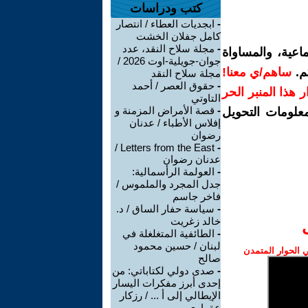
كتب ودراسات
-
ابجديات العطاء / انتصار
كامل جفلان الخشت
-
مجلة سلاح النقد، عدد
اعية، والمساواة
جوان-جويلية-اوت 2026 /
م.
ساهم/ي معنا!
مجلة سلاح النقد
-
حقوق العصر / أحمد
رار هذا المنبر الحر
التاوتي
-
قصة الأمراض المزمنة و
معلومات التحويل
إفلاس الأطباء / عدنان
رضوان
Letters from the East /
-
عدنان رضوان
-
العولمة الرأسمالية:
جدل المجرد والملموس /
فاخر جاسم
-
سياسة حفار الساق / د.
خالد زغريت
-
الطائفية المتغلغلة في
لبنان / حسين محمود
الحوار المتمدن
صالح
-
صدى دولي لكتاباتي: من
إحدى أبرز مفكرات اليسار
الإيطالي إلى أ ... / رزكار
عقراوي