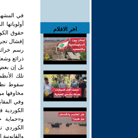
في المشهد
أولوياتها 
اخر الافلام
حقوق الكور
إفشال تجرب
رسم خرائط
ذرائع وشعا
بل إن بعض 
تلك الأنظ
سقوط نظام
مخاوفها من
وفي المقاب
الكوردية ف
و«حماية ح
الكوردي ت
والقانونية 