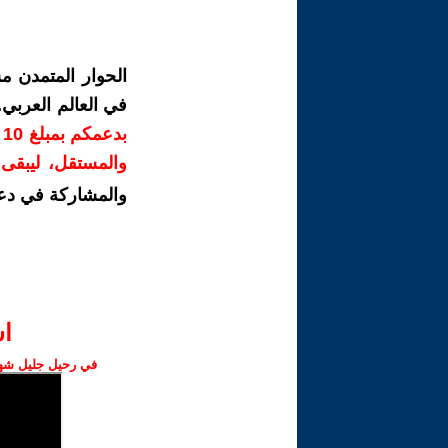
الحوار المتمدن م
في العالم العربي
ب
والمستقل، ليبقى ص
والمشاركة في دع
ا‫
في رحيل جليل شهبا