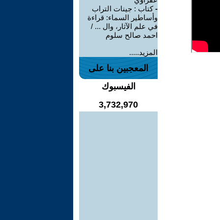
-
كتاب : جينات التراب
وأساطير السماء: قراءة
في علم الآثار، وال ... /
احمد صالح سلوم
المزيد.....
المعجبين بنا على
الفيسبوك
3,732,970