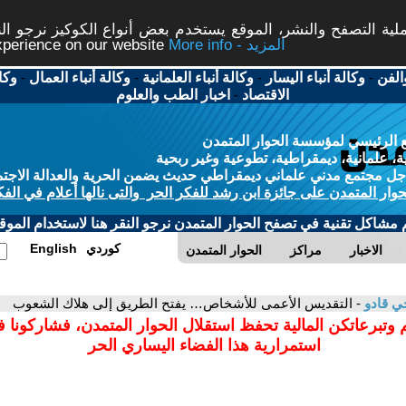
ة التصفح والنشر، الموقع يستخدم بعض أنواع الكوكيز نرجو النق
More info - المزيد
experience on our website
الفن
-
وكالة أنباء اليسار
-
وكالة أنباء العلمانية
-
وكالة أنباء العمال
-
وكا
الاقتصاد
-
اخبار الطب والعلوم
 الرئيسي لمؤسسة الحوار المتمدن
، علمانية، ديمقراطية، تطوعية وغير ربحية
ل مجتمع مدني علماني ديمقراطي حديث يضمن الحرية والعدالة الاجتم
حوار المتمدن على جائزة ابن رشد للفكر الحر والتى نالها أعلام في الفك
م مشاكل تقنية في تصفح الحوار المتمدن نرجو النقر هنا لاستخدام الموقع
كوردي
English
الاخبار
مراكز
الحوار المتمدن
ي قادو
- التقديس الأعمى للأشخاص… يفتح الطريق إلى هلاك الشعوب
 وتبرعاتكن المالية تحفظ استقلال الحوار المتمدن، فشاركونا 
استمرارية هذا الفضاء اليساري الحر