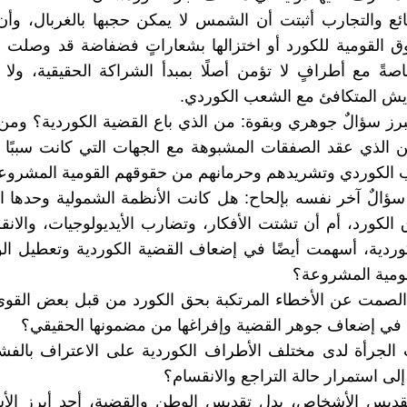
قائع والتجارب أثبتت أن الشمس لا يمكن حجبها بالغربال، وأ
وق القومية للكورد أو اختزالها بشعاراتٍ فضفاضة قد وصلت 
ةً مع أطرافٍ لا تؤمن أصلًا بمبدأ الشراكة الحقيقية، ولا
ايش المتكافئ مع الشعب الكوردي.
برز سؤالٌ جوهري وبقوة: من الذي باع القضية الكوردية؟ ومن
 الذي عقد الصفقات المشبوهة مع الجهات التي كانت سببًا 
ب الكوردي وتشريدهم وحرمانهم من حقوقهم القومية المشروع
ؤالٌ آخر نفسه بإلحاح: هل كانت الأنظمة الشمولية وحدها 
 الكورد، أم أن تشتت الأفكار، وتضارب الأيديولوجيات، والان
وردية، أسهمت أيضًا في إضعاف القضية الكوردية وتعطيل ال
ومية المشروعة؟
لصمت عن الأخطاء المرتكبة بحق الكورد من قبل بعض القوى 
ا في إضعاف جوهر القضية وإفراغها من مضمونها الحقيقي؟
 الجرأة لدى مختلف الأطراف الكوردية على الاعتراف بالف
لى استمرار حالة التراجع والانقسام؟
قديس الأشخاص، بدل تقديس الوطن والقضية، أحد أبرز الأس