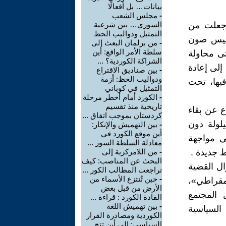
بيانات… بل أفعالًا
-
مجلس الشعب
 جعلت من
السوري… بين شرعية
التمثيل ودواليب الحظ
 وليس صون
-
من برلمان البعث إلى
سلطة الأمر الواقع: أين
تى محاولة
الشراكة الكوردية؟ ...
إلى إعادة
-
بين صناديق الاقتراع
ودواليب الحظ: أزمة
يها، تحت
التمثيل في كوباني
-
الكورد أمام أخطر مرحلة
تاريخية منذ تقسيم
ع عن بقاء
كردستان بموجب اتفاق ...
لولة دون
-
بين التهميش والإنكار:
أين موقع الكورد في
ي مواجهة
معادلة السلطة السور ...
 جديدة .
-
من اللامركزية إلى
البحث عن المناصب: كيف
ال القضية
تراجعت المطالب الكور ...
-
حين تُنتزع الأسماء من
يمقراطي»،
الأرض من قبل بعض
المجتمع
القادة الكورد : قراءة ...
-
بين تهميش اللغة
السياسية
الكوردية ومصادرة القرار
السياسي: إلى أين تتج ...