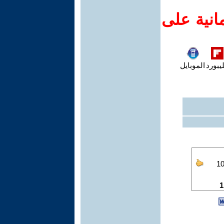
انية على
يبورد
الموبايل