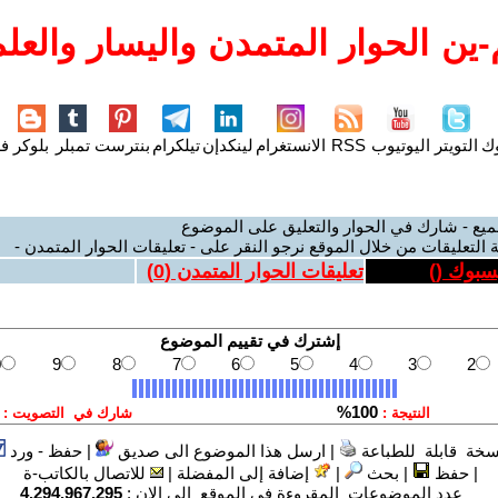
ين الحوار المتمدن واليسار والعلم
وك
التويتر
اليوتيوب
RSS
الانستغرام
لينكدإن
تيلكرام
بنترست
تمبلر
بلوكر
فل
ميع - شارك في الحوار والتعليق على الموضوع
 التعليقات من خلال الموقع نرجو النقر على - تعليقات الحوار المتمدن -
يسبوك (
)
تعليقات الحوار المتمدن (
0
)
سخة قابلة للطباعة
|
ارسل هذا الموضوع الى صديق
|
حفظ - ورد
|
حفظ
|
بحث
|
إضافة إلى المفضلة
|
للاتصال بالكاتب-ة
عدد الموضوعات المقروءة في الموقع الى الان :
4,294,967,295