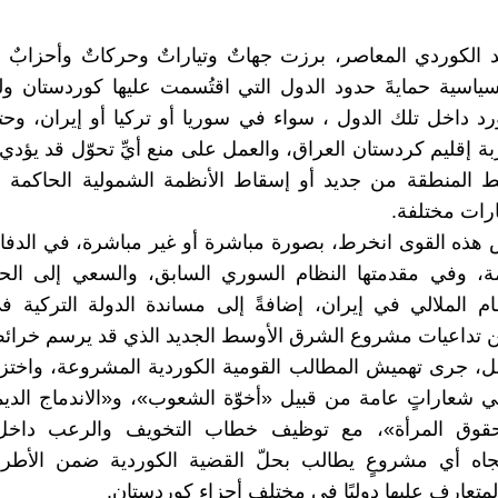
 الكوردي المعاصر، برزت جهاتٌ وتياراتٌ وحركاتٌ وأحزابٌ
السياسية حمايةَ حدود الدول التي اقتُسمت عليها كوردستان
د داخل تلك الدول ، سواء في سوريا أو تركيا أو إيران، وح
ة إقليم كردستان العراق، والعمل على منع أيِّ تحوّل قد يؤدي 
 المنطقة من جديد أو إسقاط الأنظمة الشمولية الحاكمة ف
رات مختلفة.
هذه القوى انخرط، بصورة مباشرة أو غير مباشرة، في الدفا
مة، وفي مقدمتها النظام السوري السابق، والسعي إلى الحي
 الملالي في إيران، إضافةً إلى مساندة الدولة التركية ف
 تداعيات مشروع الشرق الأوسط الجديد الذي قد يرسم خرائط
ل، جرى تهميش المطالب القومية الكوردية المشروعة، واختز
ي شعاراتٍ عامة من قبيل «أخوّة الشعوب»، و«الاندماج الد
قوق المرأة»، مع توظيف خطاب التخويف والرعب داخل 
جاه أي مشروعٍ يطالب بحلّ القضية الكوردية ضمن الأطر 
المتعارف عليها دوليًا في مختلف أجزاء كوردستان.