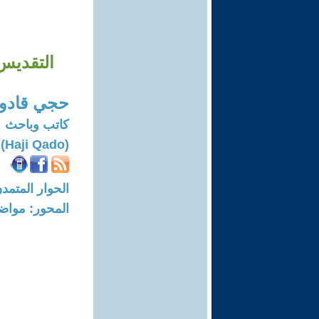
التقديس
حجي قادو
كاتب وباحث
(Haji Qado)
الحوار المتمدن-العدد: 8724 - 6
المحور: مواض