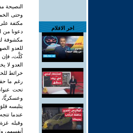
النصيحة مف
وحتى الخمس
مكثفة على 
اخر الافلام
دعونا من ا
مكشوفة لتخد
للعدو الصه
كَلَّت، فإن 
العدو لا ي
خرائط للخر
رغم ما حقق
تحت عنواني
يتلبسه قلق
عندما تتجه 
وقبله غزة 
أنفسهم، و