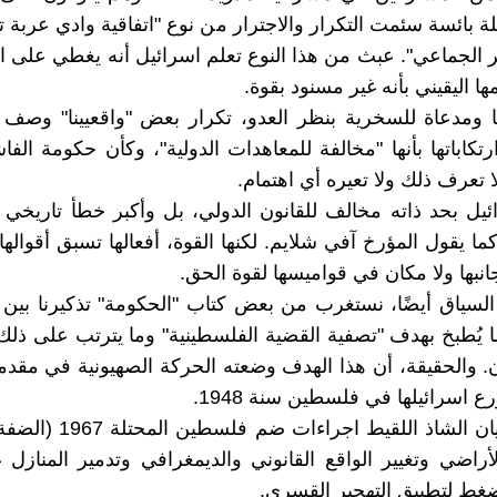
 بائسة سئمت التكرار والاجترار من نوع "اتفاقية وادي عربة تت
ير الجماعي". عبث من هذا النوع تعلم اسرائيل أنه يغطي على ا
مها اليقيني بأنه غير مسنود بقوة.
ثًا ومدعاة للسخرية بنظر العدو، تكرار بعض "واقعيينا" وص
تكاباتها بأنها "مخالفة للمعاهدات الدولية"، وكأن حكومة الفاش
ا تعرف ذلك ولا تعيره أي اهتمام.
ئيل بحد ذاته مخالف للقانون الدولي، بل وأكبر خطأ تاريخي
ا يقول المؤرخ آفي شلايم. لكنها القوة، أفعالها تسبق أقوالها
انبها ولا مكان في قواميسها لقوة الحق.
سياق أيضًا، نستغرب من بعض كتاب "الحكومة" تذكيرنا بين 
ا يُطبخ بهدف "تصفية القضية الفلسطينية" وما يترتب على ذلك
ن. والحقيقة، أن هذا الهدف وضعته الحركة الصهيونية في مقدمة 
 اسرائيلها في فلسطين سنة 1948.
لقد بدأ الكيان الشاذ اللقيط اجرا
أراضي وتغيير الواقع القانوني والديمغرافي وتدمير المنازل 
ضغط لتطبيق التهجير القسري.