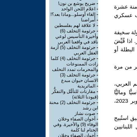
-
ضريح يوشع بن نون!
امنة عشرة
-
اعلام اللحن الواحد
-
إلغاء أوسلو...وماذا بعد؟!
يب عسكري
-
أمراضنا
-
لا علاقة لهم بفلسطين
-
جرثومة التخلف (6)
ولة سخيفة
وأخيرة التأسيس لوعي
ا قُيِّضَ
ناقد في واقعنا العربي
-
جرثومة التخلف (5) أزمة
البطلة أو
العقل العربي
-
جرثومة التخلف (4) كلما
زادت الممنوعات
ثر من مرة
والمحرمات تمدد التخلف
-
جرثومة التخلف (3)
الانسان حيوان مبدع
م العربي،
-
الماتريدية
-
مقارنات للتأمُّل والتفكُّر
 وماليًّا
(قيودنا الثلاثة)
وعسكريًّا، فإنه يرفض الخروج من عقلية "الغيتو". وبعد السابع من أكتوبر 2023،
-
جرثومة التخلف (2) محنة
ابن رشد
-
صوت نشاز
يق استُبيح
-
أخوان الصفاء وخلان
الوفاء (9) والأخيرة. وفي
للبنانيين
الختام لنا كلمة
-
أخوان الصفاء وخلان