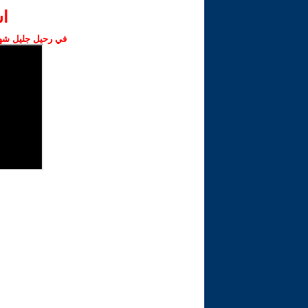
ا‫
في رحيل جليل شهبا