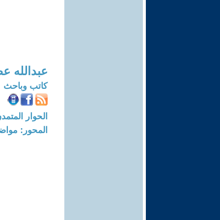
عبدالله ع
كاتب وباحث
الحوار المتمدن-العدد: 8724 - 6
المحور: مواض