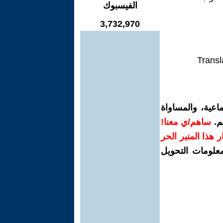
الفيسبوك
3,732,970
Transl
اعية، والمساواة
م.
ساهم/ي معنا!
رار هذا المنبر الحر
معلومات التحويل