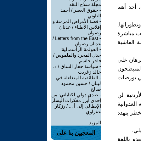
مجلة سلاح النقد
، أحد أهم
-
حقوق العصر / أحمد
التاوتي
-
قصة الأمراض المزمنة و
وتطوراتها.
إفلاس الأطباء / عدنان
رضوان
اعلان حرب مباشرة
Letters from the East /
-
 الفاشية
عدنان رضوان
-
العولمة الرأسمالية:
جدل المجرد والملموس /
لرهان على
فاخر جاسم
-
سياسة حفار الساق / د.
المنبطحون
خالد زغريت
في بورصات
-
الطائفية المتغلغلة في
لبنان / حسين محمود
صالح
ردنية لن
-
صدى دولي لكتاباتي: من
إحدى أبرز مفكرات اليسار
 العدوانية
الإيطالي إلى أ ... / رزكار
عقراوي
خطر يتهدد
المزيد.....
لي.
المعجبين بنا على
دو باللغة