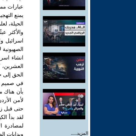
عبارات مملة
يمنع التهج
الحيلة، لعل
والأكثر عب
اسرائيل وار
الصهيونية ل
انشاء اسرا
العشرين، كم
الحق إلى ج
في صميم ال
بأن هناك م
لأمن الأرد
حتى قبل زرع
لمصادرة ال
المزيد.....
وبدايات ال