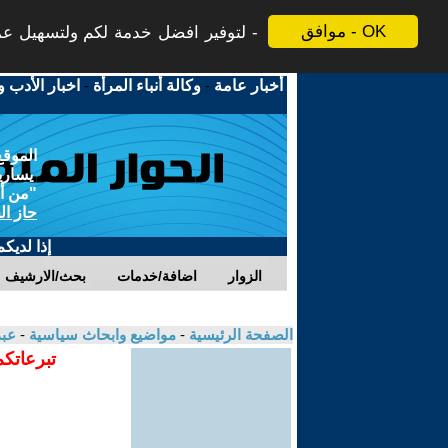
موافق - OK
لتوفير افضل خدمة لكم ولتسهيل عملي
أخبار عامة
-
وكالة أنباء المرأة
-
اخبار الأدب و
الموقع
يسارية
"من أج
حاز ال
إذا لديك
الزوار
اضافة/خدمات
بحث/الارشيف
الصفحة الرئيسية
-
مواضيع وابحاث سياسية
-
عبد
تبرعاتكم