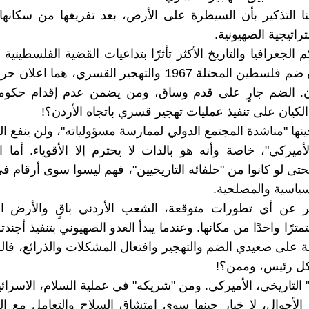
ا التذكير بأن السيطرة على الأرض، بعد تفريغها من سكانها
راتيجية الصهيونية.
 الجغرافيا والتاريخ الأكثر تأثرًا بتداعيات القضية الفلسطينية 
ولا ريب أن ضم فلسطين المحتلة 1967 والتهجير القسري، هما 
ن. الضم جارٍ على قدم وساق، ومن يضمن عدم إقدام حكومة
الكيان على تنفيذ عمليات تهجير قسري باتجاه الأردن؟!
نها "مناشدة المجتمع الدولي لممارسة مسؤولياته"، ولن ينفع ا
أميركي"، خاصة وأنه هو بالذات لا يحترم إلا الأقوياء. أما 
حتى لو كانوا من "حلفائه التاريخيين"، فهم ليسوا سوى أرقام 
سياسية والمصلحية.
 عن أي تطورات متوقعة، الشعب الأردني باقٍ والأرض الأ
ترًا واحدًا من مكانها. وعندما يبدأ العدو الصهيوني بتنفيذ أجندته
ة على صعيدي الضم والتهجير وافتعال المشكلات والذرائع، فال
كل رئيس، وممن؟!
 التاريخي، الأميركي. ومن "شريكه" في عملية السلام، الاسرائي
أحوال، لا خيار حينها سوى امتشاق السلاح والتعامل مع الع