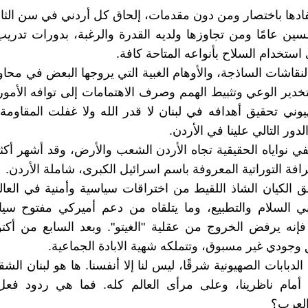
ادها باختصار ومن دون مقدمات، إلحاق كل أردني في سن الث
ين عامًا ومن تجاوزها ولديه القدرة والرغبة، بدورات تدر
استخدام السلاح بأنواعه المتاحة كافة.
لنقاشات الساذجة، والأوهام الغبية التي يروجها البعض في محا
ير الوعي وتثبيط الهمم وصرف الاهتمامات إلى توافه الأمور. اذ
يوني تحقيق أهدافه في لبنان لا قدر الله ولا غفلت المقاومة 
الدور التالي علينا في الأردن.
خفي نواياه الحقيقية تجاه الأردن الشعب والأرض، وقد أشهر أك
افة التوراتية المعروفة باسم اسرائيل الكبرى، شاملة الأردن.
 الكيان الشاذ اللقيط من اختراقات سياسية وأمنية في العال
 السلام والتطبيع، وما يتلقاه من دعم أميركي مفتوح سياسيًّا
 وجودي غير مسبوق، وتتملكه شهية الابادة الجماعية.
الدبابات الصهيونية شرقًا، ليس لنا إلا أنفسنا. ها هو لبنان الشق
أمام ناظرينا، وعلى مرأى العالم كله. فما هي ردود فعل ا
العرب؟