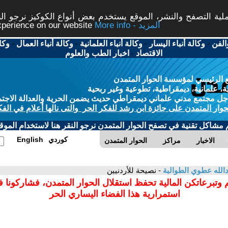
ة التصفح والنشر، الموقع يستخدم بعض أنواع الكوكيز نرجو النق
More info - المزيد
experience on our website
الفن
-
وكالة أنباء اليسار
-
وكالة أنباء العلمانية
-
وكالة أنباء العمال
-
وكا
الاقتصاد
-
اخبار الطب والعلوم
 الرئيسي لمؤسسة الحوار المتمدن
، علمانية، ديمقراطية، تطوعية وغير ربحية
ل مجتمع مدني علماني ديمقراطي حديث يضمن الحرية والعدالة الاجتم
حوار المتمدن على جائزة ابن رشد للفكر الحر والتى نالها أعلام في الفك
م مشاكل تقنية في تصفح الحوار المتمدن نرجو النقر هنا لاستخدام الموقع
كوردي
English
الاخبار
مراكز
الحوار المتمدن
الله عطوي الطوالبة
- نصيحة للأردنيين
 وتبرعاتكن المالية تحفظ استقلال الحوار المتمدن، فشاركونا 
استمرارية هذا الفضاء اليساري الحر