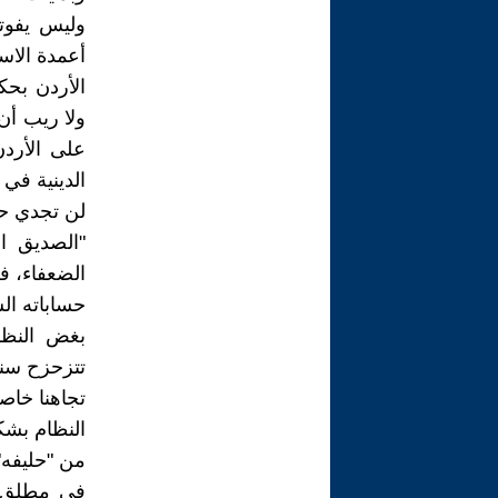
وليس يفوتن
أعمدة الاست
الأردن بحكم
على الأرد
الدينية في 
لن تجدي حي
"الصديق ال
الضعفاء، ف
حساباته ال
بغض النظر
تتزحزح سنتم
تجاهنا خاص
النظام بش
من "حليفه"
في مطلق ال