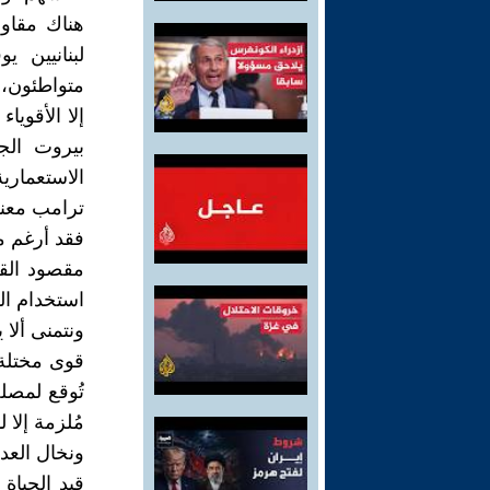
هناك مقاوم
لبنانيين 
متواطئون، 
إلا الأقوي
بيروت الج
الاستعماري
ترامب معني
فقد أرغم م
مقصود القو
استخدام ال
ونتمنى ألا 
قوى مختلة 
تُوقع لمصلح
مُلزمة إلا ل
ونخال العد