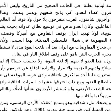
ة لبنانية بطلة، في الجانب الصحيح من التاريخ. وليس الأمر 
يوفرون غطاء للعدو، كي يذبح شعبهم ويدمر بلدهم. وهناك 
وآخرون شامتون. العرب متفرجون بلا حول ولا قوة، أما العالم 
اء الفاعلين. وكان العدو ماضٍ في توسيع نطاق عدوانه بحيث ي
نوبية، لولا تهديد ايران بوقف التفاوض مع أميركا وقصف 
ة الصهيونية في شمال فلسطين المحتلة. لهذا السبب، ولأن 
 بنجاح المفاوضات مع ايران بعد أن بلغت القوة مدى لا تستطي
جرم الحرب النتن ياهو على وقف اطلاق النار في لبنان.
ل، هذا العدو لا يفهم إلا لغة القوة، ولا يحسب حسابًا إلا ل
سلاح ولديهم العزيمة والاصرار والارادة للدفاع عن عِرضهم وأ
يستدرك علينا أحد بما يُعرف باتفاقية وادي عربة، الموقعة في 
لصالح العدو، ومع ذلك اخترقها عشرات المرات. اتفاقية واد
ة الشعب الأردني، ولم يُستشر الأردنيون بشأنها أصلًا، وبالتالي
من وقَّعها وأفاد منها.
و يضحك ملء شدقيه وهو يسمع "عقلاء" الأردن الرسمي، ومن 
قيد الحياة من المشاركين في مسرحية مدريد 1991،