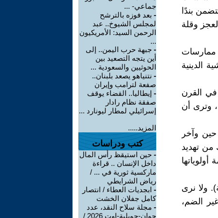
جماعي- ...
ضمن بندًا
-
بعد فوزه بالترشح
لعجز وقلة
لمجلس الشيوخ.. عبد
الرحمن السيد: الأمريكيون
...
-
جبهة حرب اليمن.. إلى
ف ممارسات
أين يتجه التصعيد بين
ية الدينية
الحوثيين والسعودية ...
-
نتنياهو يصعد بلبنان..
صفعة لترامب وإيران
 في القرن
-
إيطاليا.. القضاء يوقف
صفقة نظام رادار
، وترى أن
إسرائيلي لمطار ليونارد ...
المزيد.....
حين وآخر
كتب ودراسات
 من تهديد
-
حين استيقظ رأس المال
أولوياتها
داخل الإنسان .. قراءة
ماركسية ثورية في ... /
رياض الشرايطي
ءات ضم فلسطين المحتلة 1967 (الضفة). ولا نرى
-
ابجديات العطاء / انتصار
كامل جفلان الخشت
غير الضم،
-
مجلة سلاح النقد، عدد
جوان-جويلية-اوت 2026 /