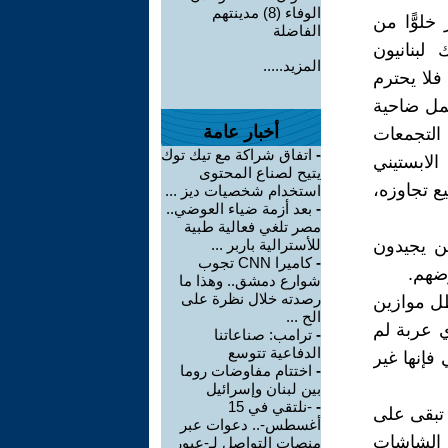
الوفاء (8) مدينتهم
خلوًّا من
الفاضلة
لبنانيون
المزيد.....
فلا يحترم
شمل ضاحية
أخبار عامة
التجمعات
-
اتفاق شراكة مع تيك توك
الابستيني
يتيح لصناع المحتوى
ع تجاوزه،
استخدام شخصيات ديز ...
-
بعد أزمة ضياء العوضي..
مصر تلغي فعالية طبية
من يجيدون
للأسترالية باربر ...
-
كاميرا CNN تجوب
رضهم.
شوارع دمشق.. وهذا ما
رصدته خلال نظرة على
ظل موازين
الح ...
ي عربة لم
-
ترامب: صناعاتنا
الدفاعية تتوسع
 فإنها غير
-
اختتام مفاوضات روما
بين لبنان وإسرائيل
-
-نلتقي في 15
تبقى على
أغسطس-.. دعوات عبر
 وهم يلوكون على الشاشات
منصات التواصل لـ-عبور