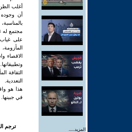
أغلب الظن 
أن وجوده 
بالمناسبة، 
مجتمع له ث
على غياب ث
المأزومة، 
الاقصاء وا
وتطبيقاتها.
الثقافة ال
التعددية.
هذا هو واق
في جبينها.
ترجم ال
المزيد.....