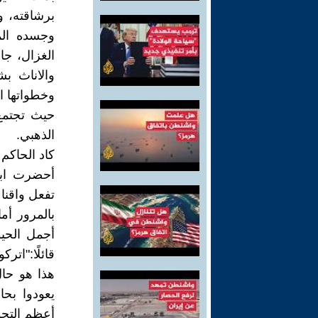
برشاقته، و
وجسده الم
الغزال، جا
والاناث ب
وخطواتها ال
حيث تجتمع 
الذهبي.
كاد الحاكم
أحضرت ابن
تفعل واقناع
بالمرور أم
أجمل الحيو
قائلًا:"اترك
هذا هو حال
يعودوا بح
أعظم التحول