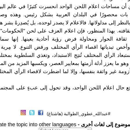
أن مساحات اعلام اللحن الواحد انحسرت كثيرًا في عالم الي
بات محصورًا في البلدان العربية بشكل رئيس. وهذه وص
بالنظر إلى مدلولاتها. فالاعلام لا يصدر لوحده، بل يُصدِرهُ بشر
قافته. بهذا المنظور، فإن اعلام العزف على لحن "الحكومات" يق
قافة الحوار ومحاولة فرض رؤية أحادية بعينها. إنها سمات
وأخص تبدياتها اقصاء الرأي المختلف ورفض التنوع. لا مِرية 
ستبعاد الرأي المختلف تُنتِج الاستبداد، وتغذي السلطوية بمخت
 وهو ما يعزز أدلة أزمتها بمعايير العصر، ويكسبها المزيد من الم
مأزومة غير واثقة بنفسها، وإلا لما اضطرت لاقصاء الرأي الم
ع حال اعلام اللحن الواحد، وقد تحول إلى عبءٍ على المجتمعا
#عبدالله_عطوي_الطوالبة (هاشتاغ)
موضوع إلى لغات أخرى -
ate the topic into other languages