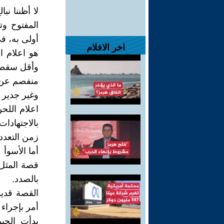
لا أظننا ن
المفتوح و
أولى به، ف
اخر الافلام
هو اعلام ا
وأقل سقطات
منفصم عن ا
وغير جدير ب
اعلام اللحن
بالاجتهادا
زمن التعدد
أما الأسوأ
قصة المثل ا
بالصدد.
القصة قديمة
أمر بإجراء 
بدأت الحيو