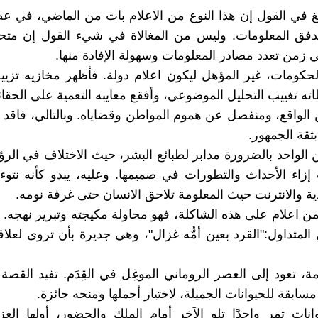
بالغ في القول إن هذا النوع من الاعلام بات من الماضي، في ع
تدفق المعلومات. وليس من المغالاة في شيء القول إن متحف
ي زمن تعدد مصادر المعلومات وسهولة الإفادة منها.
لحكومات، غير المؤهل ليكون اعلام دولة. فأظهر مخازيه تزي
ه تغييب التحليل الموضوعي، وأفقع معايبه التعمية على الحقائ
لواقع، ومنفصل عن هموم المواطن وقضاياه. وبالتالي، فاقد 
ثقة الجمهور.
 الواحد بالضرورة مدابر لطبائع البشر، حيث الاختلاف في الرؤى
ت إزاء الأحداث والتطورات في صميمها. وعليه، يبدو كأنه نتو
ية والانترنت حيث المعلومة تلاحق الانسان حتى غرفة نومه.
 من اعلام على هذه الشاكلة، فهو محاولة مكيجته وتبرير نهجه. 
لمتداول:"القرد بعين أمُّه غزال"، وهي جديرة بأن تروى لعلاقته
، تعود إلى العصر الروماني الموغِل في القِدَم. تفيد القصة ب
مسابقة للحيوانات الجميلة، لاختيار أجملها ومنحه جائزة.
انات تمر واحدًا تلو الآخر أمام الملك والحضور، أولها الغز