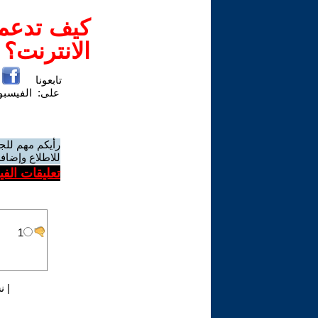
كيف تدعم-
الانترنت؟
تابعونا
على:
الفيسب
رأيكم مهم للج
للاطلاع وإضافة
تعليقات الف
|
ن