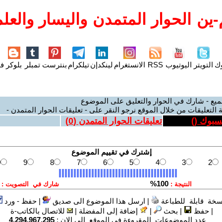
ين الحوار المتمدن واليسار والعلم
وك
التويتر
اليوتيوب
RSS
الانستغرام
لينكدإن
تيلكرام
بنترست
تمبلر
بلوكر
فل
ميع - شارك في الحوار والتعليق على الموضوع
 التعليقات من خلال الموقع نرجو النقر على - تعليقات الحوار المتمدن -
يسبوك (
)
تعليقات الحوار المتمدن (
0
)
سخة قابلة للطباعة
|
ارسل هذا الموضوع الى صديق
|
حفظ - ورد
|
حفظ
|
بحث
|
إضافة إلى المفضلة
|
للاتصال بالكاتب-ة
عدد الموضوعات المقروءة في الموقع الى الان :
4,294,967,295