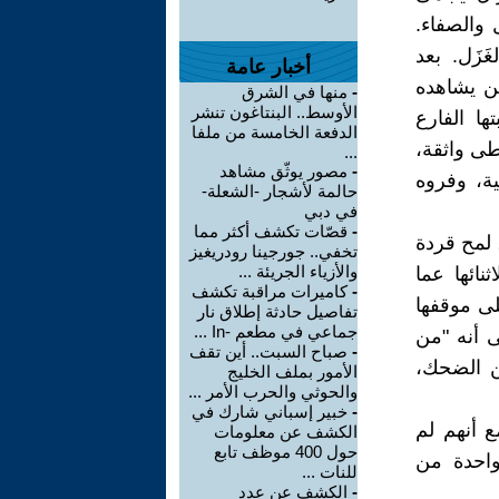
 والصفاء.
زَل. بعد
أخبار عامة
من يشاهده
-
منها في الشرق
الأوسط.. البنتاغون تنشر
ا الفارع
الدفعة الخامسة من ملفا
خطى واثقة،
...
-
مصور يوثّق مشاهد
ية، وفروه
حالمة لأشجار -الشعلة-
في دبي
-
قصّات تكشف أكثر مما
 لمح قردة
تخفي.. جورجينا رودريغيز
والأزياء الجريئة ...
ائها عما
-
كاميرات مراقبة تكشف
على موقفها
تفاصيل حادثة إطلاق نار
جماعي في مطعم -In ...
ى أنه "من
-
صباح السبت.. أين تقف
ن الضحك،
الأمور بملف الخليج
والحوثي والحرب الأمر ...
-
خبير إسباني شارك في
ع أنهم لم
الكشف عن معلومات
حول 400 موظف تابع
واحدة من
للنات ...
-
الكشف عن عدد