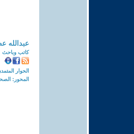
عبدالله ع
كاتب وباحث
الحوار المتمدن-العدد: 8711 - 26
المحور: الصحا