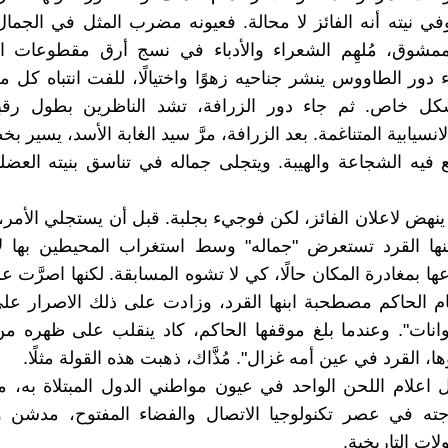
في نيته أنه الفائز لا محالة. فعيونه مضرب المثل في الجمال
مشوق، مُلهِم الشعراء والأدباء في نسج أرق مقطوعات الغَ
ء دور الطاووس ينشر جناحيه زهوًا واختيالًا، للفت انتباه كل 
شكل خاص. ثم جاء دور الزرافة، تشد الناظرين بطول رقبته
انسيابية المتناغمة. بعد الزرافة، مرَّ سيد الغابة الأسد، يسير ب
فيه الشجاعة والهيبة. ويتجلى جماله في تناسق بنيته العضل
 ينهض لاعلان الفائز، لكن فوجيء بجلبة. قبل أن يستجلي الأمر،
ها القرد تستعرض "جماله" وسط استغراب المحيطين بها لاثن
ها بمغادرة المكان حالًا، كي لا تشوه المسابقة. لكنها اصرَّت 
ام الحاكم مصطحبة ابنها القرد، وزادت على ذلك الاصرار عل
انات". وعندما بلغ موقفها الحاكم، كاد ينقلب على ظهره م
وها، القرد في عين أمه غزال". مُذَّاك، ذهبت هذه القولة مثلًا.
 اعلام اللحن الواحد في عيون مواطني الدول المبتلاة به، م
اجته في عصر تكنولوجيا الاتصال والفضاء المفتوح، مدشن 
ات التاريخية.