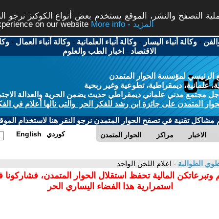
ة التصفح والنشر، الموقع يستخدم بعض أنواع الكوكيز نرجو النق
More info - المزيد
experience on our website
الفن
-
وكالة أنباء اليسار
-
وكالة أنباء العلمانية
-
وكالة أنباء العمال
-
وكا
الاقتصاد
-
اخبار الطب والعلوم
 الرئيسي لمؤسسة الحوار المتمدن
، علمانية، ديمقراطية، تطوعية وغير ربحية
ل مجتمع مدني علماني ديمقراطي حديث يضمن الحرية والعدالة الاجتم
حوار المتمدن على جائزة ابن رشد للفكر الحر والتى نالها أعلام في الفك
م مشاكل تقنية في تصفح الحوار المتمدن نرجو النقر هنا لاستخدام الموقع
كوردي
English
الاخبار
مراكز
الحوار المتمدن
طوي الطوالبة
- اعلام اللحن الواحد
 وتبرعاتكن المالية تحفظ استقلال الحوار المتمدن، فشاركونا 
استمرارية هذا الفضاء اليساري الحر