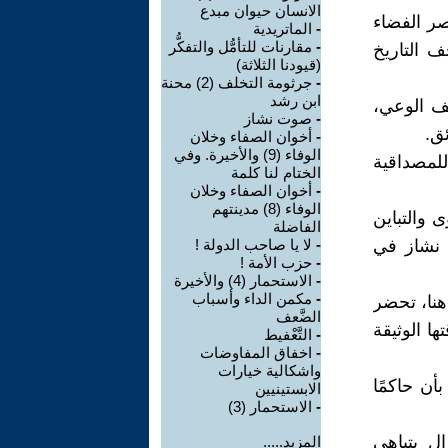
الانسان حيوان مبدع
صر الفضاء
-
الماتريدية
-
مقارنات للتأمُّل والتفكُّر
 التاريخ
(قيودنا الثلاثة)
-
جرثومة التخلف (2) محنة
ابن رشد
يف الوعي،
-
صوت نشاز
ق.
-
أخوان الصفاء وخلان
الوفاء (9) والأخيرة. وفي
للمصداقية
الختام لنا كلمة
-
أخوان الصفاء وخلان
الوفاء (8) مدينتهم
 والتباين
الفاضلة
ء نشاز في
-
لا يا صاحب الدولة !
-
حزب الأمة !
-
الاستحمار (4) والأخيرة
-
مكمن الداء وأسباب
هنا، تحضر
الضَّعف
ا الوثيقة
-
التَّعْفيط
-
اخفاق المفاوضات
واشكالية خيارات
أن حاكمًا
الابستينيين
-
الاستحمار (3)
ال يتباهى
المزيد.....