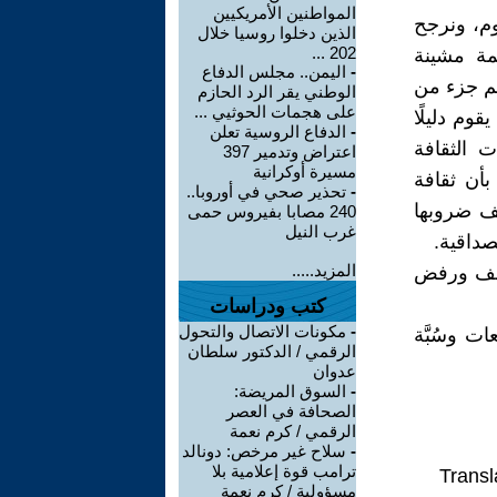
المواطنين الأمريكيين
وم، ونرجح
الذين دخلوا روسيا خلال
202 ...
مة مشينة
-
اليمن.. مجلس الدفاع
 هم جزء من
الوطني يقر الرد الحازم
على هجمات الحوثيي ...
وم دليلًا
-
الدفاع الروسية تعلن
 الثقافة
اعتراض وتدمير 397
مسيرة أوكرانية
بأن ثقافة
-
تحذير صحي في أوروبا..
لف ضروبها
240 مصابا بفيروس حمى
غرب النيل
صداقية.
المزيد.....
ختلف ورفض
كتب ودراسات
-
مكونات الاتصال والتحول
ت وسُبَّة
الرقمي / الدكتور سلطان
عدوان
-
السوق المريضة:
الصحافة في العصر
الرقمي / كرم نعمة
-
سلاح غير مرخص: دونالد
ترامب قوة إعلامية بلا
Transl
مسؤولية / كرم نعمة