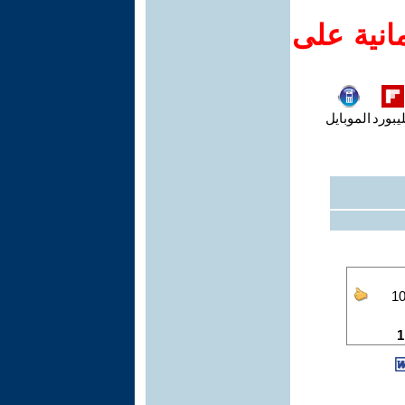
انية على
يبورد
الموبايل