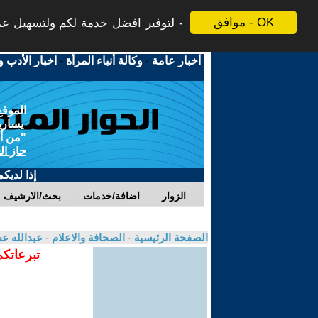
موافق - OK
لتوفير افضل خدمة لكم ولتسهيل عملي
أخبار عامة
-
وكالة أنباء المرأة
-
اخبار الأدب و
الموقع
يسارية
"من أج
حاز ال
إذا لديك
الزوار
اضافة/خدمات
بحث/الارشيف
الصفحة الرئيسية
-
الصحافة والاعلام
-
عبدالله ع
تبرعاتكم