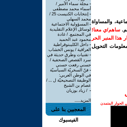
-
مجلة سماء الأمير /
أسماء محمد مصطفى
-
إنتخابات الكنيست 25 /
محمد السهلي
اعية، والمساواة
-
المسؤولية الاجتماعية
لوسائل الإعلام التقليدية
م.
ساهم/ي معنا!
في المجتمع. / غادة
رار هذا المنبر الحر
محمود عبد الحميد
-
داخل الكليبتوقراطية
معلومات التحويل
العراقية / يونس الخشاب
-
تقنيات وطرق حديثة في
سرد القصص الصحفية /
حسني رفعت حسني
-
فنّ السخريّة السياسيّة
في الوطن العربي:
الوظيفة التصحيحيّة ل ... /
عصام بن الشيخ
-
‏ / زياد بوزيان
المزيد.....
الحوار المتمدن
المعجبين بنا على
الفيسبوك