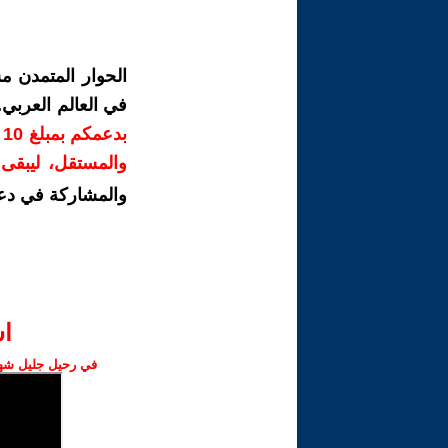
الحوار المتمدن م
في العالم العربي
ب
والمستقل، ليبقى ص
والمشاركة في دع
ا‫
في رحيل جليل شهبا