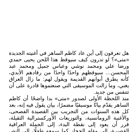
هل تعرفون إلى أين عاد كاظم الساهر في أغنيته الجديدة
«متى»؟ لو تدرون كيف سيوقظ هذا اللحن يحيى حمدي
ورضا علي ومحمد نوشي وعباس جميل ومحمد عبد
المحسن… سيوقظهم واحدًا واحدًا من رقادهم الأبدي،
كأنه يطرق أبوابهم القديمة ويقول لهم: ما زال العراق
يغني، وما زالت الموسيقى التي صنعتموها قادرة على أن
تتنفس من جديد.
منذ اللحظة الأولى لصدور «متى» بدا واضحًا أن كاظم
الساهر يقدّم بيانًا موسيقيًا مضمرًا، بيان يقول فيه إنه، بعد
كل هذه السنوات من التجريب بين القصيدة الفصحى،
والأغنية الرومانسية، والتوزيعات الأوركسترالية الثقيلة،
قرر أن يعود إلى نقطة البدء، إلى الجملة العراقية
القصيرة، إلى مقام الحجاز كما سمعه طفلًا، إلى النص