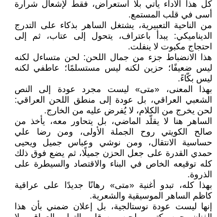
كل هذا الأداء يأتي بلا استعراض، فقط لإشعال شرارة
أسى في قلب المستمع.
من الناحية التعبيرية، يشتغل الساهر بذكاء على التدرج
الديناميكي: يبدأ باعتراف، يتحول إلى عتاب، ثم إلى
احتجاج مكبوت لا ينفلت.
هذا الانضباط جزء من جمال اللحن: لحن متساءل لكنه
ليس ضعيفًا؛ حزين لكنه ليس مستسلمًا؛ عاطفي لكنه
ليس بكّاءً.
بهذا المعنى، «متى» ليست مجرد عودة إلى النص
الشعبي العراقي، بل عودة إلى منطق اللحن العراقي:
لحن يخرج من الكلام، لا يُفرض عليه من الخارج.
الساهر هنا لا يقلّد الماضي، بل يتحاور معه، يأخذ من
صالح الكويتي روح الجملة الأولى، ومن رضا علي
حساسية الانتقال، ومن نوشي وعباس جميل ويحيى
حمدي القدرة على جعل الحزن جميلًا، ثم يضع فوق ذلك
كله توقيعه الخاص في البناء والاقتصاد والسيطرة على
الذروة.
بهذا كله، تبدو أغنية «متى» رهانًا جديدًا على عراقية
كاظم الساهر الموسيقية والشعرية.
إنها ليست عودة نوستالجية، بل إعلان ضمني بأن هذا