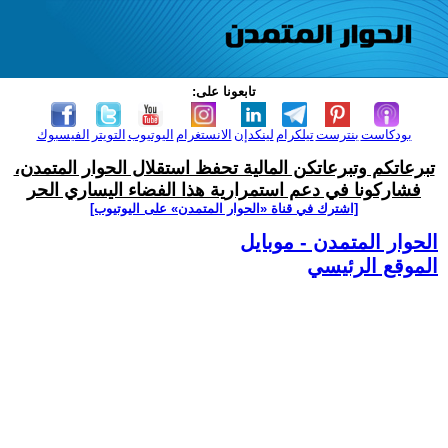
تابعونا على:
بودكاست
بنترست
تيلكرام
لينكدإن
الانستغرام
اليوتيوب
التويتر
الفيسبوك
تبرعاتكم وتبرعاتكن المالية تحفظ استقلال الحوار المتمدن،
فشاركونا في دعم استمرارية هذا الفضاء اليساري الحر
[اشترك في قناة ‫«الحوار المتمدن» على اليوتيوب]
الحوار المتمدن - موبايل
الموقع الرئيسي