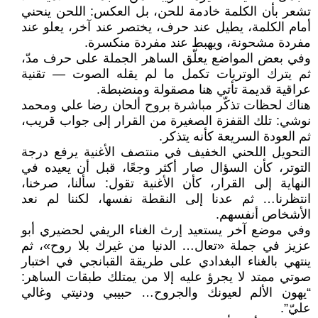
تشعر بأن الكلمة خادمة للحن، بل العكس: اللحن ينحني
أمام الكلمة، يطيل عند حرف، يختصر عند آخر، يعلو عند
مفردة مشحونة، ويهبط عند مفردة منكسرة.
وفي بعض المواضع يعلّق الساهر الجملة على حرف مدّ،
ثم يترك الوتريات تكمل ما لم يقله الصوت — تقنية
عراقية قديمة تأتي هنا مصقولة ومنضبطة.
هناك لحظات تذكّر مباشرة بروح ألحان رضا علي ومحمد
نوشي: تلك القفزة الصغيرة من القرار إلى جواب قريب،
ثم العودة السريعة كأنه يتذكر.
التحويل اللحني الخفيف في منتصف الأغنية يرفع درجة
التوتر، كأن السؤال صار أكثر وجعًا، قبل أن يعيده في
النهاية إلى القرار، كأن الأغنية تقول: سألنا، صرخنا،
انتظرنا… ثم عدنا إلى النقطة نفسها، لكننا لم نعد
الأشخاص أنفسهم.
وفي موضع آخر يستعيد إرث الغناء الريفي لحضيري أبو
عزيز في جملة «تعال… الدنيا من غيرك بلا روح»، ثم
ينتهي بالغناء البغدادي على طريقة القبانجي في اختبار
صوتي ممتد لا يجرؤ عليه إلا من يمتلك طبقات الساهر:
“يهون الألم لعيونك والجروح… حبيبي ودنيتي وغالي
عليّ”.