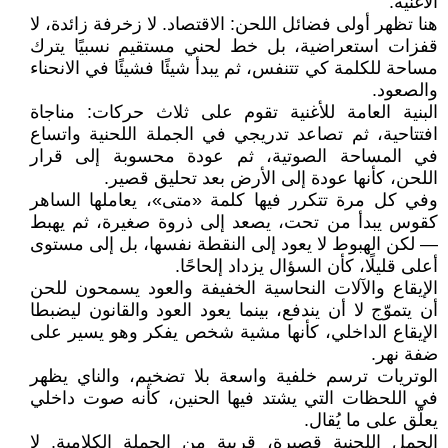
الأغنية.
هنا تظهر أولى فضائل اللحن: الاقتصاد. لا زخرفة زائدة، لا
قفزات استعراضية، بل خط لحني مستقيم نسبيًا يترك
مساحة للكلمة كي تتنفس، ثم يبدأ شيئًا فشيئًا في الانحناء
والصعود.
البنية العامة للأغنية تقوم على ثلاث حركات: مناجاة
افتتاحية، ثم تصاعد تدريجي في الجملة اللحنية واتساع
في المساحة الصوتية، ثم عودة محسوبة إلى قرار
اللحن، كأنها عودة إلى الأرض بعد تحليق قصير.
وفي كل مرة تتكرر فيها كلمة «متى»، يعاملها الساهر
كقوس يبدأ من تحت، يصعد إلى ذروة صغيرة، ثم يهبط
— لكن الهبوط لا يعود إلى النقطة نفسها، بل إلى مستوى
أعلى قليلًا، كأن السؤال يزداد إلحاحًا.
الإيقاع والآلات النحاسية الخفيفة والعود يسمحون للحن
أن يتموّج لا أن يندفع، بينما يعود العود والقانون ليضبطا
الإيقاع الداخلي، كأنها مشية شخص يفكر وهو يسير على
ضفة نهر.
الوتريات ترسم خلفية واسعة بلا تضخيم، والناي يظهر
في اللحظات التي يشتد فيها الحنين، كأنه صوت داخلي
يعلّق على ما يُقال.
الجمل اللحنية قصيرة، قريبة من الجملة الكلامية. لا