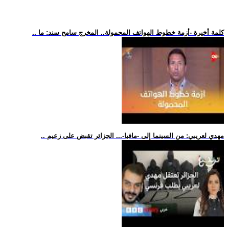
.. كلمة أخيرة -أزمة خطوط الهواتف المحمولة.. المخرج سامح سند: ما
.. مهدي لعريبي: من السينما إلى -مافيا-... الجزائر تقبض على زعيم