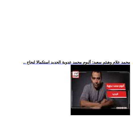
.. محمد علام وهيثم سعيد: ألبوم محمد عدوية الجديد استكمالا لنجاح