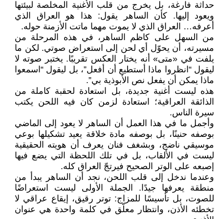
حداثة فارغة، بل يخرج من قلب الأغنية المخلصة لبيئتها
ويعود إليها. كأن الساهر يقول: هذا هو العراق الذي
أعرفه… العراق الذي لا يموت مهما ماتت الأزمنة حوله.
من السهل على كاظم الساهر، في هذه المرحلة من
مسيرته، أن يحوّل أي لحن إلى استعراض صوتي. لكن ما
يلفت في «متى» أنه يختار العكس تقريبًا. يختبر صوته لا
ليقول “انظروا ماذا أستطيع أن أفعل”، بل ليقول “اسمعوا
ماذا يمكن أن يفعل نص الأبوذية بي”.
هذه ليست أغنية جديدة، بل استعادة لحقبة كاملة من
الذائقة العراقية؛ استعادة لزمن كان فيه اللحن يكتب
سيرة الناس.
وأجمل ما في هذا العمل أن الساهر لا يعود إلى الماضي
بوصفه حنينًا، بل بوصفه مادة خلاقة يعيد تشكيلها بوعي
موسيقي ناضج، وبشغف فنان يعرف أن هويته الحقيقية
ليست في الألقاب، بل في تلك اللحظة التي يضع فيها
إصبعه على الوتر الصحيح فيرتجّ العراق كله.
وعندما ندخل إلى قلب اللحن، نجد أن الساهر يبدأ من
منطقة يعرفها جيدًا. الجملة الأولى ليست استعراضًا
للصوت، بل تأسيسًا للمزاج: توتر رقيق، إيقاع عراقي لا
تخطئه الأذن، وانتظار معلّق في كلمة واحدة هي عنوان