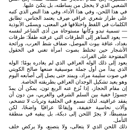
الشعبي الذي لا يخجل من بساطته، بل يتكئ عليها.
في هذا اللحن، وفي هذا الأداء، وفي هذا النص الذي كتبه
على طراز شعري عراقي صِرف يعتمد الجناس، تطابق
الكلمات في اللفظ واختلافها في المعنى، ويسمّى الأبوذية
— تسمية تبدو وكأنها مستوحاة من أذى الشاعر لنفسه
— يعود الساهر إلى الطرقات التي عرفته طفلًا: طرقات
بغداد، عتاقة بيوت الموصل، ضفاف شط العرب، ورائحة
الأشجار حين تختلط بصوت امرأة تغني في الحقول
المفتوحة على الفرات.
يعود إلى ذلك الوله العراقي الذي لم يغادره يومًا؛ الوله
الذي يبدأ من أول جملة موسيقية صنعها صالح الكويتي
في صوت سليمة مراد، ويمتد حتى يصل إلى أصابعه اليوم
وهو يعيد تشكيل الوجدان العراقي بطريقته الخاصة.
إن مقام الحجاز، إذا نُزع عنه الربع تون، يمكن أن يمدّ
جسورًا خفية بين السلم الشرقي والغربي، من دون أن
يفقد عراقيته. لذلك نسمع في الخلفية وتريات لا تتضخم،
وآلات نحاسية خفيفة، وإيقاعًا عراقيًا واضحًا، لكن
منضبطًا، لا يجرّ اللحن إلى دبكة، بل يبقيه في منطقة
التأمل.
ذلك اللحن الذي لا يتعالى، ولا يتصنع، ولا يركض خلف