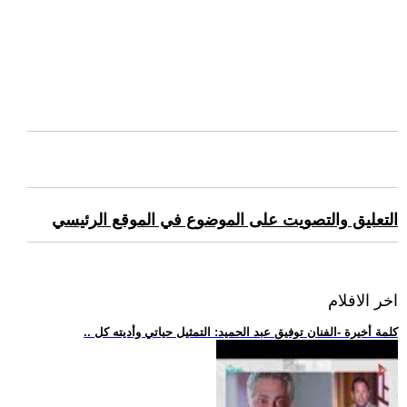
التعليق والتصويت على الموضوع في الموقع الرئيسي
اخر الافلام
.. كلمة أخيرة -الفنان توفيق عبد الحميد: التمثيل حياتي وأديته كل