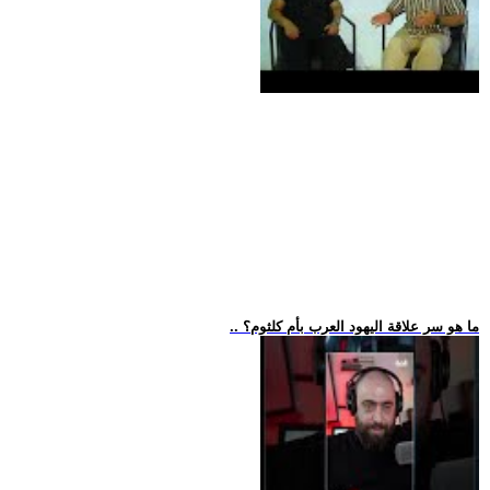
.. ما هو سر علاقة اليهود العرب بأم كلثوم؟