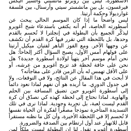
الأسطورة، ليس بين روبرتو مانشيني والسير أليكس
فيرغسون، بل بين مانشستر سيتي وأرسنال، بين فلسفة
غوارديولا وحكمة أرتيتا.
ليس واضحاً ما إذا كان الموسم الحالي يبحث عن
أسطورته الخاصة، أم أنه يكتفي باستدعاء شبح أغويرو
ليذكّر الجميع بأن البطولة في إنجلترا لا تُحسم بالقدم
وحدها، بل باللحظة التي تقرر فيها كرة القدم أن تكشف
عن وجهها الآخر. ومع الفوز الباهر لفتيان ميكيل أرتيتا
على فولهام أمس الأول، يصبح السؤال أكثر إلحاحاً: هل
نحن أمام موسم آخر يتهيأ لولادة أسطورة جديدة؟ هل
نحن على حافة لحظة قد تزيح أغويرو من عرشه، أو
على الأقل تهمس له بأن الزمن قادر على مفاجأته؟
لا أبحث في هذا المقال عن النتائج، ولا في التوقعات، ولا
في جدول الدوري. ما أريده هو أن نفهم لماذا نعود دائماً
إلى أسطورة أغويرو حين تضيق المسافة بين الحلم
والهاوية. لماذا نحتاج إلى لحظة كهذه كي نصدّق أن كرة
القدم ليست لعبة، بل تجربة وجودية. لماذا نرى في تلك
التسديدة المتأخرة نموذجاً مصغّراً لفكرة أن الحياة نفسها
لا تُحسم إلا في اللحظة الأخيرة، وأن كل ما نظنه مستقراً
قابل للانهيار عند أول ارتطام بين الصدفة والضرورة.
أسطورة أغويرو تقول لنا إن البطولة ليست ملكاً لمن