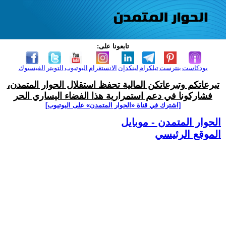
تابعونا على:
بودكاست
بنترست
تيلكرام
لينكدإن
الانستغرام
اليوتيوب
التويتر
الفيسبوك
تبرعاتكم وتبرعاتكن المالية تحفظ استقلال الحوار المتمدن،
فشاركونا في دعم استمرارية هذا الفضاء اليساري الحر
[اشترك في قناة ‫«الحوار المتمدن» على اليوتيوب]
الحوار المتمدن - موبايل
الموقع الرئيسي