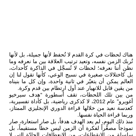
هناك لحظات في كرة القدم لا تُحفظ لأنها جميلة، بل لأنها
تُربك الزمن نفسه، وتعيد ترتيب العلاقة بين ما نعرفه وما
نظن أننا نعرفه؛ لحظات لا تُسجَّل في الذاكرة كأحداث،
بل كاختلالات صغيرة في نسيج الوعي، كأنها تقول لنا إن
العالم يمكن أن يتغيّر في ثانية واحدة، وإن كل ما بنيناه
من يقين قابل للانهيار عند أول ارتطام بين قدم وكرة.
من بين تلك اللحظات، تقف أسطورة “هدف سيرخيو
أغويرو” عام 2012، لا كذكرى رياضية، بل كأداة تفسيرية،
كعدسة نعيد من خلالها قراءة الدوري الإنجليزي الممتاز،
وربما قراءة الحياة نفسها.
منذ ذلك اليوم، لم يعد الهدف هدفاً، بل صار استعارة، صار
نموذجاً مصغّراً لفكرة أن الزمن ليس خطاً مستقيماً، بل
سلسلة من الانقطاعات، من الانعطافات الحادّة التي لا