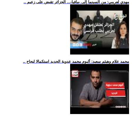
.. مهدي لعريبي: من السينما إلى -مافيا-... الجزائر تقبض على زعيم
.. محمد علام وهيثم سعيد: ألبوم محمد عدوية الجديد استكمالا لنجاح