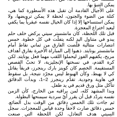
يمكن التنبؤ بها.
على الأجيال القادمة أن تقبل هذه الأسطورة كما هي،
كتلة من الضوء والجنون، لحظة لا يمكن ترويضها، ولا
يمكن استنساخها إلا إذا كان الخيال نفسه عبقرياً بما يكفي
ليعيد اختراع المعجزة.
قبل تلك اللحظة، كان مانشستر سيتي يركض خلف حلم
يبدو في متناول اليد لكنه يتفلّت في كل خطوة. خمس
انتصارات متتالية قلّصت الفارق من ثماني نقاط أمام
مانشستر يونايتد. ذهبوا إلى المباراة الأخيرة بفارق أهداف
مريح، يكفيهم الفوز ليحملوا اللقب مهما فعل يونايتد. لكن
كرة القدم، في نسختها الإنجليزية، لا تحبّ القصص
المستقيمة. الخصم كان كوينز بارك رينجرز، فريقاً يقاتل
كي لا يهبط، وكأن الهبوط ليس مجرّد نتيجة، بل سقوط
في هاوية وجودية. تقدّم رينجرز 2–1، وبدأت الدقائق
تتآكل مثل ورق قديم في يد طفل.
وبدا المشهد كله، لمن يراقبه من الخارج، كأن الزمن
نفسه يتردّد قبل أن يقرر أيّ سردية سيمنحها البطولة.
ثم جاءت تلك الخمس دقائق من الوقت بدل الضائع.
خمس دقائق صارت لاحقاً وحدة قياس للمعجزات. سجل
السيتي هدف التعادل، لكن اللحظة التي صنعت