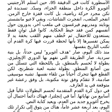
الأسطورة كانت في الدقيقة 95، حين استلم الأرجنتيني
أغويرو الكرة داخل منطقة الجزاء، وسدّد. تسديدة لم
تكن مجرد حركة رياضية، بل كانت قفزة خارج الزمن.
انفجر الملعب، انفجرت الشاشات، وبقي لاعبو مانشستر
يونايتد ومدربهم فيرغسون في ملعب آخر، يدورون حول
أنفسهم كمن فقد خيط الحكاية. كانوا قبل ثوانٍ فقط
يستعدون للاحتفال. ثم خُطف منهم اللقب بخفة يد لا
يمكن تفسيرها إلا بأنها لحظة قررت فيها كرة القدم أن
تكتب التاريخ بنفسها.
منذ ذلك اليوم، صار “هدف أغويرو” ليس حدثاً، بل بنية
سردية. صار الطريقة التي نفهم بها الدوري الإنجليزي.
بطولة لا تُحسم بالمنطق، بل باللحظة التي تتسلّل من
بين أصابع المنطق. بطولة تشبه لعبة شطرنج، لكن
القطع فيها تتحرك أحياناً من تلقاء نفسها. تشبه موسيقى
صادمة، لا تتقدّم وفق نوتة مكتوبة، بل وفق رعشة غير
متوقعة في يد العازف.
في دول كرة القدم المتقدمة تُحسم البطولات غالباً قبل
أسابيع من نهاياتها. أما في إنجلترا، فهناك دائماً احتمال أن
يخرج أغويرو جديد من العدم، ويعيد كتابة النص.
اليوم، بعد أربعة عشر عاماً، هناك من يتوق إلى تكرار تلك