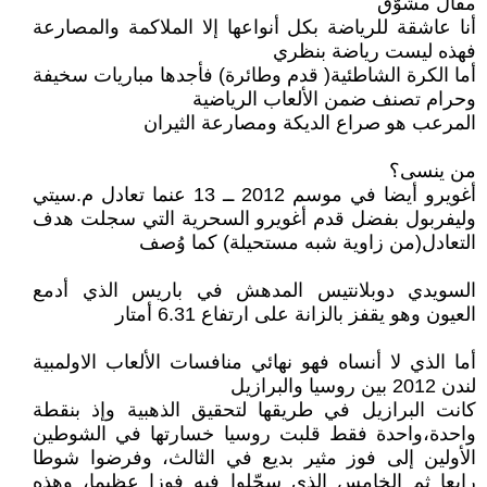
مقال مشوّق
أنا عاشقة للرياضة بكل أنواعها إلا الملاكمة والمصارعة
فهذه ليست رياضة بنظري
أما الكرة الشاطئية( قدم وطائرة) فأجدها مباريات سخيفة
وحرام تصنف ضمن الألعاب الرياضية
المرعب هو صراع الديكة ومصارعة الثيران
من ينسى؟
أغويرو أيضا في موسم 2012 ــ 13 عنما تعادل م.سيتي
وليفربول بفضل قدم أغويرو السحرية التي سجلت هدف
التعادل(من زاوية شبه مستحيلة) كما وُصف
السويدي دوبلانتيس المدهش في باريس الذي أدمع
العيون وهو يقفز بالزانة على ارتفاع 6.31 أمتار
أما الذي لا أنساه فهو نهائي منافسات الألعاب الاولمبية
لندن 2012 بين روسيا والبرازيل
كانت البرازيل في طريقها لتحقيق الذهبية وإذ بنقطة
واحدة،واحدة فقط قلبت روسيا خسارتها في الشوطين
الأولين إلى فوز مثير بديع في الثالث، وفرضوا شوطا
رابعا ثم الخامس الذي سجّلوا فيه فوزا عظيما، وهذه