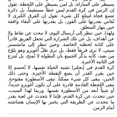
يسيطر على المباراة، بل لمن يسيطر على اللحظة. تقول
إن الزمن في كرة القدم ليس خطاً مستقيماً، بل دائرة
تتسع فجأة لتبتلع كل شيء. تقول إن الفرق الكبرى لا
تُقاس بقدرتها على الفوز، بل بقدرتها على البقاء واقفة
حين ينهار المنطق.
ولهذا، حين ننظر إلى أرسنال اليوم، لا نبحث عن نقاط ولا
عن أهداف، بل عن تلك الشرارة التي تجعل الفريق قادراً
على كتابة لحظته الخاصة. وحين ننظر إلى مانشستر
سيتي، لا نرى فريقاً فقط، بل نرى ظلّ أغويرو وهو يلوّح
من بعيد، كأنه يذكّر الجميع بأن البطولة لا تُمنح، بل تُنتزع
في الثانية الأخيرة.
كرة القدم في إنجلترا تشبه الحياة نفسها، لا تُحسم إلا
حين يقرر القدر أن يضع النقطة الأخيرة. وحتى ذلك
الحين، يبقى كل شيء ممكناً. تبقى الأسطورة مفتوحة.
تبقى اللحظة القادمة قادرة على أن تكون أغويرو جديداً،
أو شيئاً أبعد من الأسطورة نفسها. وربما لهذا السبب،
حين نتحدث عن كرة القدم، فإننا لا نتحدث عن لعبة بقدر
ما نتحدث عن الطريقة التي يختبر بها الإنسان هشاشته
أمام الزمن.