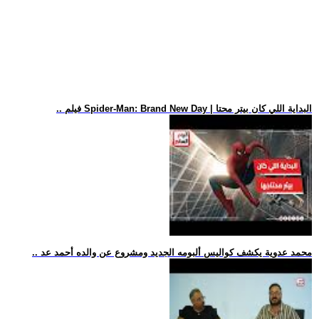
.. فيلم Spider-Man: Brand New Day | البداية اللي كان بيتر محتا
.. محمد عدوية يكشف كواليس ألبومه الجديد ومشروع عن والده أحمد عد