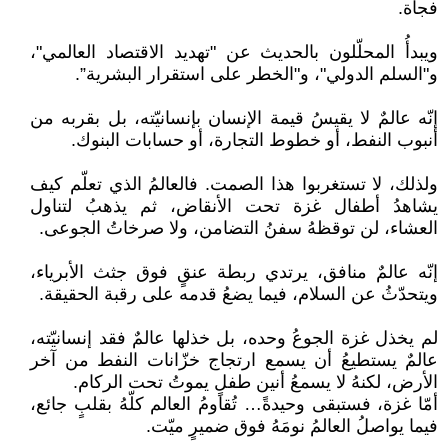
فجأة.
ويبدأُ المحلّلون بالحديث عن "تهديد الاقتصاد العالمي"،
و"السلم الدولي"، و"الخطر على استقرار البشرية”.
إنّه عالمٌ لا يقيسُ قيمة الإنسان بإنسانيّته، بل بقربه من
أنبوب النفط، أو خطوط التجارة، أو حسابات البنوك.
ولذلك، لا تستغربوا هذا الصمت. فالعالمُ الذي تعلّم كيف
يشاهدُ أطفال غزة تحت الأنقاض، ثم يذهبُ لتناول
العشاء، لن توقظهُ سفنُ التضامن، ولا صرخاتُ الجوعى.
إنّه عالمٌ منافق، يرتدي ربطة عنقٍ فوق جثث الأبرياء،
ويتحدّثُ عن السلام، فيما يضعُ قدمه على رقبة الحقيقة.
لم يخذل غزة الجوعُ وحده، بل خذلها عالمٌ فقد إنسانيّته،
عالمٌ يستطيعُ أن يسمع ارتجاج خزّانات النفط من آخر
الأرض، لكنهُ لا يسمعُ أنين طفلٍ يموتُ تحت الركام.
أمّا غزة، فستبقى وحيدةً… تُقاومُ العالم كلّهُ بقلبٍ جائع،
فيما يواصلُ العالمُ نومَهُ فوق ضميرٍ ميّت.