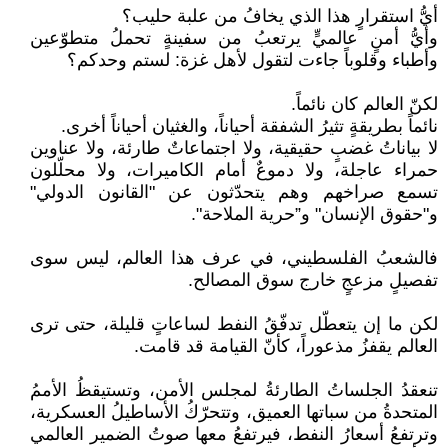
أيُّ استقرارٍ هذا الذي يخافُ من علبة حليب؟
وأيُّ أمنٍ عالميٍّ يرتعبُ من سفينةٍ تحملُ متطوّعين
وأطباء وقلوباً جاءت لتقول لأهل غزة: لستم وحدكم؟
لكنّ العالم كان نائماً.
نائماً بطريقةٍ تثيرُ الشفقة أحياناً، والغثيان أحياناً أخرى.
لا بياناتُ غضبٍ حقيقية، ولا اجتماعاتٌ طارئة، ولا عناوين
حمراء عاجلة، ولا دموعٌ أمام الكاميرات، ولا محلّلون
تسمع صراخهم وهم يتحدّثون عن "القانون الدولي"
و"حقوق الإنسان" و”حرية الملاحة".
فالشعبُ الفلسطيني، في عرف هذا العالم، ليس سوى
تفصيلٍ مزعجٍ خارج سوق المصالح.
لكن ما إن يتعطّل تدفّقُ النفط لساعاتٍ قليلة، حتى ترى
العالم يقفزُ مذعوراً، كأنّ القيامة قد قامت.
تنعقدُ الجلساتُ الطارئةُ لمجلس الأمن، وتستيقظُ الأممُ
المتحدةُ من سباتها العميق، وتتحرّكُ الأساطيلُ العسكرية،
وترتفعُ أسعارُ النفط، فيرتفعُ معها صوتُ الضمير العالمي