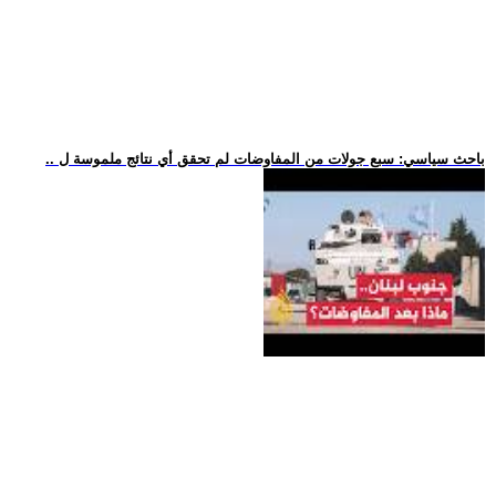
.. باحث سياسي: سبع جولات من المفاوضات لم تحقق أي نتائج ملموسة ل