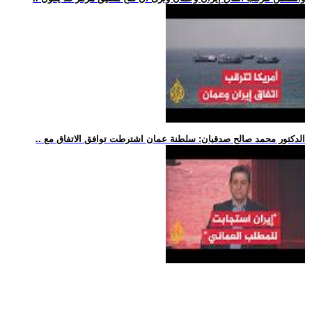
.. الدكتور محمد صالح صدقيان: سلطنة عمان اشترطت توافق الاتفاق مع