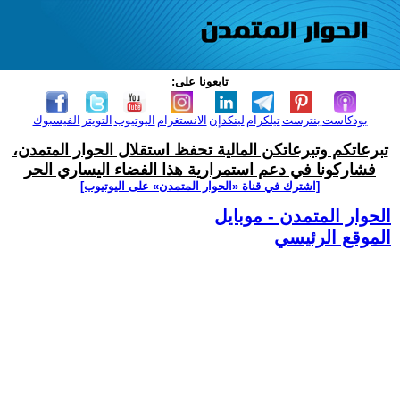
تابعونا على:
بودكاست
بنترست
تيلكرام
لينكدإن
الانستغرام
اليوتيوب
التويتر
الفيسبوك
تبرعاتكم وتبرعاتكن المالية تحفظ استقلال الحوار المتمدن،
فشاركونا في دعم استمرارية هذا الفضاء اليساري الحر
[اشترك في قناة ‫«الحوار المتمدن» على اليوتيوب]
الحوار المتمدن - موبايل
الموقع الرئيسي