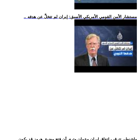
.. مستشار الأمن القومي الأمريكي الأسبق: إيران لم تتخلَّ عن هدفه
.. واشنطن تترقب اتفاق إيران وعمان وترى أن فتح مضيق هرمز قد يكون