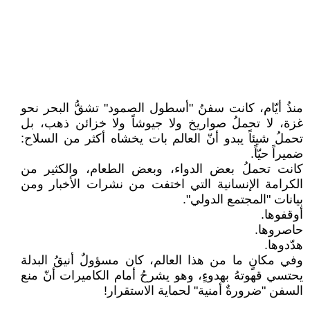
منذُ أيّام، كانت سفنُ "أسطول الصمود" تشقُّ البحر نحو
غزة، لا تحملُ صواريخ ولا جيوشاً ولا خزائن ذهب، بل
تحملُ شيئاً يبدو أنّ العالم بات يخشاه أكثر من السلاح:
ضميراً حيّاً.
كانت تحملُ بعض الدواء، وبعض الطعام، والكثير من
الكرامة الإنسانية التي اختفت من نشرات الأخبار ومن
بيانات "المجتمع الدولي".
أوقفوها.
حاصروها.
هدّدوها.
وفي مكانٍ ما من هذا العالم، كان مسؤولٌ أنيقُ البدلة
يحتسي قهوتهُ بهدوءٍ، وهو يشرحُ أمام الكاميرات أنّ منع
السفن "ضرورةٌ أمنية" لحماية الاستقرار!