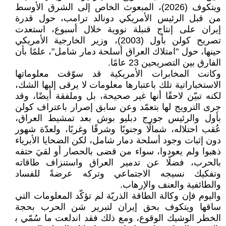
ويتكوف (2026)، المبعوث الخاص إلى الشرق الأوسط
من قبل الرئيس الأمريكي دونالد ترامب، حول قدرة
إيران على إنتاج قنبلة نووية خلال أسبوع، استعدت
تصريح كولن بأول (2003)، وزير الخارجية الأمريكي
حينها، حول "امتلاك العراق أسلحة دمار شامل"، علمًا بأن
الفارق بين التصريحين 23 عامًا.
وكانت المخابرات الأمريكية قد سوّقت معلوماتها
الاستخباراتية تلك باعتبارها معلومات لا يرقى إليها الشك،
لكنه تبيّن لاحقًا أنها غير صحيحة، بل وملفقة أيضًا، وقد
جرى الترويج لها بتعمّد وعن سابق إصرار باعتراف كولن
بأول والرئيس جورج دبليو بوش بعد تمشيط العراق،
عُقب احتلاله، شمالًا وجنوبًا وشرقًا وغربًا، ولعدّة شهور
دون إثبات وجود أسلحة دمار شامل، لكن الضحايا الأبرياء
ذهبوا ولم يعودوا، سواء من قضى بالحصار أو لقيَ حتفه
بالحرب، فضلًا عن تدمير العراق واستنزاف طاقاته
وتفكيك نسيجه الاجتماعي وتركه عرضةً للفساد
والطائفية والعنف والإرهاب.
واليوم فإن وكالة الطاقة الذريّة لم تؤكّد المعلومات التي
ساقها ويتكوف بحق إيران لتبرير شن الحرب بحجة
الخطر الوشيك الوقوع، ومع ذلك فقد اندلعت ما سُمّي ﺑ