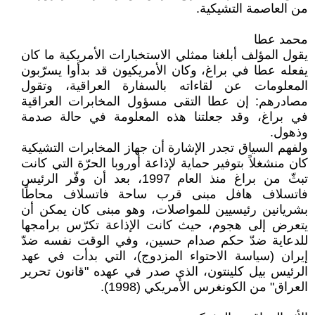
من العاصمة التشيكية.
محمد عطا
يقول المؤلف أبلغنا ممثلي الاستخبارات الأمريكية ما كان
يفعله عطا في براغ، وكان الأمريكيون قد بدأوا يسرّبون
المعلومات عن لقاءاته بالسفارة العراقية، وتقول
مصادرهم: إن عطا التقى مسؤول المخابرات العراقية
في براغ، وقد جعلتنا هذه المعلومة في حالة صدمة
وذهول.
ولفهم السياق تجدر الإشارة أن جهاز المخابرات التشيكية
كان منشغلاً بتوفير حماية لإذاعة أوروبا الحرّة التي كانت
تبثّ من براغ منذ العام 1997، بعد أن وفّر الرئيس
فاتسلاف هافل مبنى قرب ساحة فاتسلاف محاطًا
بشريانين رئيسيين للمواصلات، وهو مبنى كان يمكن أن
يتعرض إلى هجوم، حيث كانت الإذاعة تكرّس برامجها
للدعاية ضدّ حكم صدام حسين، وفي الوقت نفسه ضدّ
إيران (سياسة الاحتواء المزدوج)، التي بدأت في عهد
الرئيس بيل كلينتون، الذي صدر في عهده "قانون تحرير
العراق" من الكونغرس الأمريكي (1998).