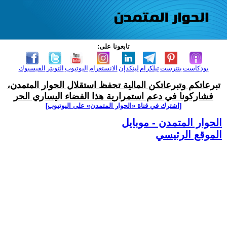
تابعونا على:
بودكاست
بنترست
تيلكرام
لينكدإن
الانستغرام
اليوتيوب
التويتر
الفيسبوك
تبرعاتكم وتبرعاتكن المالية تحفظ استقلال الحوار المتمدن،
فشاركونا في دعم استمرارية هذا الفضاء اليساري الحر
[اشترك في قناة ‫«الحوار المتمدن» على اليوتيوب]
الحوار المتمدن - موبايل
الموقع الرئيسي