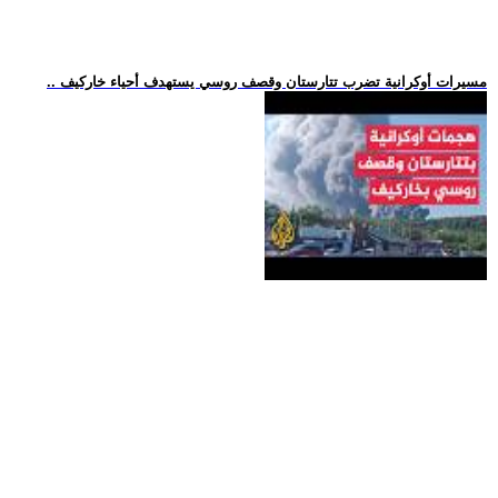
.. مسيرات أوكرانية تضرب تتارستان وقصف روسي يستهدف أحياء خاركيف