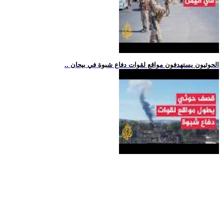
.. الحوثيون يستهدفون مواقع لقوات دفاع شبوة في بيحان