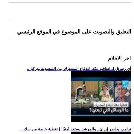
التعليق والتصويت على الموضوع في الموقع الرئيسي
اخر الافلام
.. أي رسائل لـ-اتفاقية مكة- للدفاع المشترك بين السعودية وتركيا
.. ترامب يحاصر إيران.. والمرشد يستعد أمنيًا! | تغطية خاصة من سك