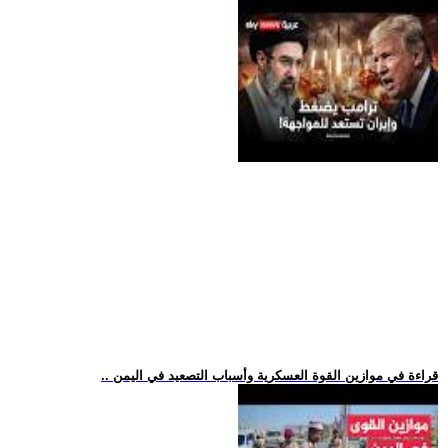
.. قراءة في موازين القوة العسكرية وأسباب التصعيد في اليمن