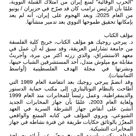
"الحرب الوقائية" لمنع إيران من امتلاك القنبلة النووية،
علمًا بأن الرئيس ترامب كان قد صرّح في حزيران / يونيو
من العام 2025، وبعد الهجوم على إيران، أنه لم يعد
بإمكانها تحقيق طموحها النووي بعد تدمير منشآتها.
مؤلف الكتاب
د. ييرجي روجيك هو مؤلف الكتاب، خريج كلية الفلسفة
من جامعة تشارلس العريقة، وقد سبق له أن عمل في
معهد الاستشراق، والذي زرته أكثر من مرة، وأجريتُ
مقابلة مع ميلوش مندل، أحد المستشرقين الشباب حينها،
ونشرتها في مجلة الهدف الفلسطينية (أواسط
الثمانينيات).
وقد انضمّ ييرجي روجيك بعد انتفاضة العام 1989 التي
أطاحت بالنظام التوتاليتاري، إلى مكتب حماية الدستور
والديمقراطية، وعمل رئيساً للمخابرات منذ العام 1999
ولغاية العام 2003، علمًا بأن جهاز المخابرات الجديد
أُنشئ على أنقاض جهاز الشرطة السرية في العهد
الشيوعي، ويروي المؤلف في كتابه الممتع والواقعي
المعزّز بالوثائق حكايات طريفة عن فترة نشاطه في جهاز
المخابرات التشيكية.
المؤلف يكتب باسمه الصريح ويعبّر عن آرائه بصراحة