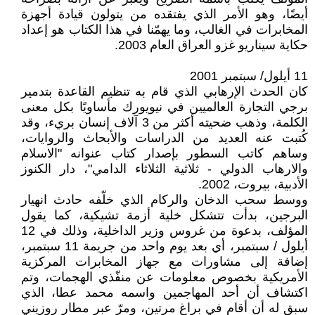
أيضًا، وهو الأمر الذي يفتقده من يتولون قيادة أجهزة
المخابرات في الغالب، وما يهمّنا في هذا الكتاب هو إعداد
حكاية سيناريو غزو العراق العام 2003.
11 أيلول/ سبتمبر 2001
كان الحدث الإرهابي الذي قام به تنظيم القاعدة بتدمير
برجي التجارة العالميين في نيويورك مأساويًا بكل معنى
الكلمة، وذهب ضحيته أكثر من 3 آلاف إنسان بريء، وقد
كُتبت عنه العديد من الدراسات والأبحاث والروايات،
وساهم كاتب السطور بإصدار كتاب عنوانه "الاسلام
والارهاب الدولي - ثلاثية الثلاثاء الدامي"، دار الكنوز
الأدبية، بيروت، 2002.
ووسط سحب الدخان والركام الذي خلّفه حادث انهيار
البرجين، بدأت تتشكل خلية أزمة تشيكية، كما يقول
المؤلف، بدعوة من غروس وزير الداخلية، وذلك في 12
أيلول / سبتمبر، أي بعد يوم واحد من جريمة 11 سبتمبر،
إضافة إلى مشاورات مع جهاز المخابرات المركزية
الأمريكية بخصوص معلومات عن منفّذي الهجمات، وتم
اكتشاف أن أحد المهاجمين واسمه محمد عطا، الذي
سبق له أن أقام في براغ مرتين، ومرّ عبر مطار روزيني