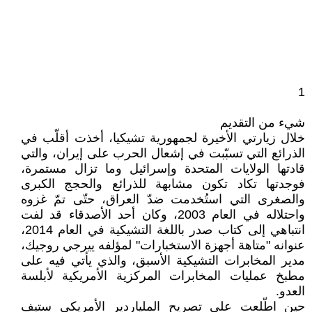
1
شيء من التقديم
خلال زيارتي الأخيرة لجمهورية تشيكيا، أخذت أقلّب في
الذرائع التي تسبّبت في إشعال الحرب على إيران، والتي
قادتها الولايات المتحدة وإسرائيل وما تزال مستمرة،
فوجدتها تكاد تكون مشابهة للذرائع والحجج الكبرى
والصغرى التي استُخدمت ضدّ العراق، حتّى تمّ غزوه
واحتلاله في العام 2003، وكان أحد الأصدقاء قد لفت
انتباهي إلى كتاب صدر باللغة التشيكية في العام 2014،
عنوانه "متاهة أجهزة الاستخبارات" لمؤلفه ييرجي روجيك،
مدير المخابرات التشيكية الأسبق، والذي يأتي فيه على
مطبخ عمليات المخابرات المركزية الأمريكية لأبلسة
العدو.
حين اطّلعت على تصريح الملياردير الأمريكي ستيف