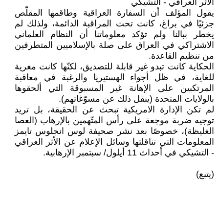
الأثر العراقي - التشيكي
يقول المؤلف أن السفارة العراقية وطاقمها المقلّص
جزئيًا في براغ، كانت تحت المراقبة الدائمة، ولذلك لم
يخطر ببالنا ولم تؤكد معلوماتنا أن النظام العلماني
الاشتراكي في العراق على صلة بالإسلاميين المتطرفين
من تنظيم القاعدة.
الحكاية كانت تبدو غير قابلة للتصديق، لكنّها كانت مغرية
للغاية، في ظل أجواء الهستيريا والرغبة في معاقبة
المرتكبين على الإهانة غير المسبوقة التي ألحقوها
بالولايات المتحدة (ينقل ذلك عن مسوّغاتهم).
لم تكن الإدارة الامريكية تبحث عن الحقيقة، بل تريد
توجيه ضربة موجعة على رأس المتّهمين بالإرهاب (العصا
الغليظة)، خصوصًا بعد نشر صحيفة لوس انجلوس تايمز
المعلومات التي تناقلتها وسائل الإعلام عن الأثر العراقي
- التشيكي في أحداث 11 أيلول/ سبتمبر الإرهابية.
(يتبع)