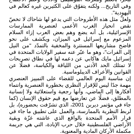
وفي التاريخ... ولكنه يتفوّق على الكثيرين غيره كعالم في
اليهودية".
ولعلّ مثل هذه الأطروحات التي يدعو لها شاحاك لا تخصّ
نقض انحياز الغرب الأعمى لعنصرية الممارسات
الإسرائيلية، بل أنه يضع وهم بعض العرب إزاء السلام
المزعوم مع إسرائيل في الميزان، ويكشف على نحو
فاضح مشاريعها المستترة والمخفية بالتمدّد "من النيل
إلى الفرات"، وهو ما عبّر عنه سفير الولايات المتحدة في
إسرائيل مايك هاكابي عن دعمه لها في نطاق تصريحات
لا تمتلك الحد الأدنى من اللياقة والكياسة، فضلًا عن
القوانين والأعراف الديبلوماسية.
إن مناسبة اليوم العالمي للقضاء على التمييز العنصري
مهمة جدًا ليس للإقرار النظري بخطورة العنصرية وانتماء
أفكارها إلى الماضي، وأنها رجعية واستعلائية ولا إنسانية
بالمطلق، فضلًا عن تعارضها مع قيم حقوق الإنسان (كما
جاء في مؤتمر ديربن 2001، الذي تشرّفت بحضوره)، بل
لربط النظرية بالممارسة، والعمل على تطبيق ما جاء في
قرار الأمم المتحدة بالواقع الذي عاشته غزّة وبقية
الأراضي الفلسطينية خلال حرب الإبادة، التي هي جريمة
مكتملة الأركان المادية والمعنوية.