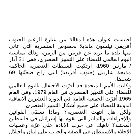
اقتبست عنوان هذه المقالة من عبارة الزعيم الجنوب
أفريقي نيلسون مانديلا بخصوص العنصرية التي عانى
منها بلده ما يزيد عن قرنين من الزمن، وذلك بمناسبة
اليوم العالمي للقضاء على التمييز العنصري، ففي 21 آذار
/ مارس 1960، ارتكبت السلطات العنصرية الحاكمة
مذبحة شاربيل (جنوب أفريقيا) التي راح ضحيّتها 69
شخصًا.
وكانت الأمم المتحدة قد أقرّت الاحتفال باليوم العالمي
للقضاء على التمييز العنصري في العام 1979، وفي العام
1965 أقرّت الجمعية العامة في الدورة العشرين الاتفاقية
الدولية للقضاء على جميع أشكال التمييز العنصري.
ولكن هل انتهت العنصرية؟ وماذا تسمّى القوانين
والإجراءات والتدابير التي تقوم بها إسرائيل في فلسطين
المحتلة؟ ناهيك عن حرب الإبادة على غزّة وعمليات
الإجلاء والاستيطان في الضفة والحرب على لبنان واحتلال