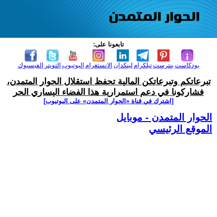
تابعونا على:
بودكاست
بنترست
تيلكرام
لينكدإن
الانستغرام
اليوتيوب
التويتر
الفيسبوك
تبرعاتكم وتبرعاتكن المالية تحفظ استقلال الحوار المتمدن،
فشاركونا في دعم استمرارية هذا الفضاء اليساري الحر
[اشترك في قناة ‫«الحوار المتمدن» على اليوتيوب]
الحوار المتمدن - موبايل
الموقع الرئيسي