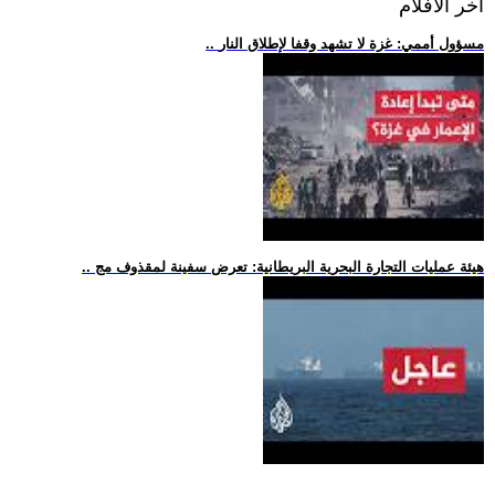
اخر الافلام
.. مسؤول أممي: غزة لا تشهد وقفا لإطلاق النار
.. هيئة عمليات التجارة البحرية البريطانية: تعرض سفينة لمقذوف مج