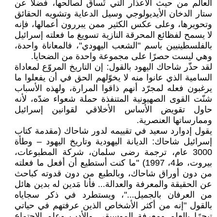
العالم من حيث الأعذار التي تُساق لصالحها، فضلًا عن
ستار الدخان الأيديولوجي وسيل الدعاية وتشويه الحقائق
وتحويرها، وعلى عكس الكثير ممن يبررون أعمالها، فإنه
لا يسمح لفظائع المحرقة النازية تسويغ ما فعلته إسرائيل
بالفلسطينيين باسم "الشعب اليهودي"، فالمعاناة واحدة،
وهي ليست حصرًا على مجموعة واحدة من الضحايا.
لقد حذّر شاحاك اليهود بالقول: إن التاريخ المروّع لمعاداة
السامية الذي عانوا منه لا يخوّلهم الحق في أن يفعلوا ما
يرغبون فعله لمجرّد أنهم ذاقوا المرارة، ولهذه الأسباب
شنّت القوى الصهيونية المتنفذة حملة شعواء ضدّه، لأنه
حاول تقويض الأساس الأخلاقي لقوانين إسرائيل
وممارساتها العنصرية.
يقول إدوارد سعيد في تقييمه لدور شاحاك (مقدمة كتاب
إسرائيل شاحاك: الديانة اليهودية وتاريخ اليهود – وطأة
3000 عام، ترجمة رضى سلمان، شركة المطبوعات،
بيروت، ط4، 1997) "ما كنت أستطيع أن أفعل ما فعلته
من دون أوراق شاحاك، وبالطبع من دون قدوته كباحث
عن الحقيقة والمعرفة والعدالة... فأنا مَدين له بدين هائل
من العرفان بالجميل..."، ويستطرد في ذكر سجاياه
بالقول "إنه من أكثر الأشخاص الذين عرفتهم في حياتي
تبحرًا بالعلم ومعرفة الموسيقى والأدب وعلم الاجتماع