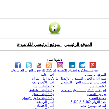
الموقع الرئيسي
الموقع الرئيسي للكاتب-ة
|
تابعونا على:
بنترست
تيلكرام
لينكدإن
الانستغرام
RSS
اليوتيوب
التويتر
الفيسبوك
الموقع الرئيسي
أخبار عامة
هيئة ادارة الحوار المتمدن - للإتصال بنا
وكالة أنباء المرأة
إحصائيات مؤسسة الحوار المتمدن
اخبار الأدب والفن
قواعد النشر
وكالة أنباء اليسار
ابرز كتاب / كاتبات الحوار المتمدن
وكالة أنباء العلمانية
يوتيوب التمدن
وكالة أنباء العمال
مكتبة التمدن
وكالة أنباء حقوق الإنسان
عدد الزوار: 3,429,216,460
اخبار الرياضة
اضافة موضوع جديد
اخبار الاقتصاد