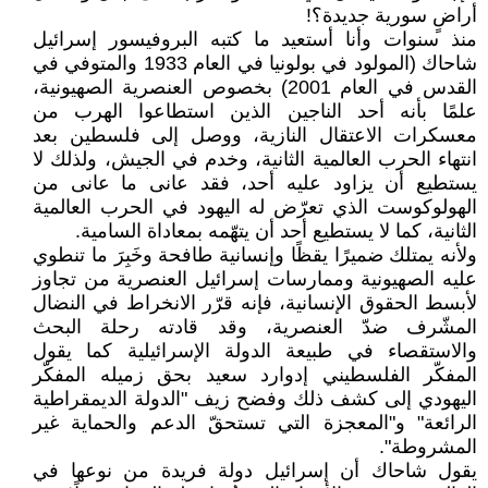
أراضٍ سورية جديدة؟!
منذ سنوات وأنا أستعيد ما كتبه البروفيسور إسرائيل
شاحاك (المولود في بولونيا في العام 1933 والمتوفي في
القدس في العام 2001) بخصوص العنصرية الصهيونية،
علمًا بأنه أحد الناجين الذين استطاعوا الهرب من
معسكرات الاعتقال النازية، ووصل إلى فلسطين بعد
انتهاء الحرب العالمية الثانية، وخدم في الجيش، ولذلك لا
يستطيع أن يزاود عليه أحد، فقد عانى ما عانى من
الهولوكوست الذي تعرّض له اليهود في الحرب العالمية
الثانية، كما لا يستطيع أحد أن يتهّمه بمعاداة السامية.
ولأنه يمتلك ضميرًا يقظًا وإنسانية طافحة وخَبِرَ ما تنطوي
عليه الصهيونية وممارسات إسرائيل العنصرية من تجاوز
لأبسط الحقوق الإنسانية، فإنه قرّر الانخراط في النضال
المشّرف ضدّ العنصرية، وقد قادته رحلة البحث
والاستقصاء في طبيعة الدولة الإسرائيلية كما يقول
المفكّر الفلسطيني إدوارد سعيد بحق زميله المفكّر
اليهودي إلى كشف ذلك وفضح زيف "الدولة الديمقراطية
الرائعة" و"المعجزة التي تستحقّ الدعم والحماية غير
المشروطة".
يقول شاحاك أن إسرائيل دولة فريدة من نوعها في