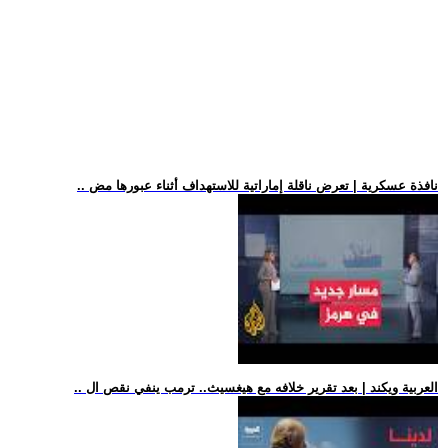
.. نافذة عسكرية | تعرض ناقلة إماراتية للاستهداف أثناء عبورها مض
.. العربية ويكند | بعد تقرير خلافه مع هيغسيث.. ترمب ينفي نقص ال