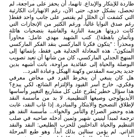
طاردة للإبتكار والإبداع. ثانهما، أن يحفز على مراجعة، لم
تحصل، بشكل جدي، حتى الآن، رغم الانهيارات الكارثية
التي كشفت أن الخلل لم يقتصر على جانب واحد فقط(
رغم صدق النوايا غالباً، ورغم الكثير من الإنجازات التي
كانت ذروتها هزيمة النازية والفاشية بتضحيات هائلة
وبأثمان باهظة!). كتب الشهيد مهدي عامل: محاوراً
ومحذراً : "يتكون فكرنا الماركسي بنقد الفكر الماركسي
المتكون". هذه المعادلة الجدلية هي فقط، بإنتمائها إلى
المنهج الجدلي الماركسي، كان من شأنها أن تعيد تصويب
البوصلة والحياة إلى عقائدية مراوِحة، باتت أشبهه بدين
جديد يحرسه المقدس وكهنة الهيكل وعبادة الفرد...
هل كان ينبغي أن ينخرط الفرد في مخاض معرفي
وفكري، خارج أسر القيود والإلتزام الشائع، لكي يبدع؟
هذا سؤال خطير يُطرح على كل مشاريع التغيير وأساسها
الأيديولوجي وصيغها التنظيمية. لا بد من مأسسة النقد
لإطلاق التصحيح والابتكار والمبادرة. إذا غاب النقد، غابت
هذه وحضر الصراع والتآمر والخواء... مأسسة النقد هو
ترجمة لمبدأ لينيني شهير وثمين أدخله صاحبه في صلب
التنظيم والحياة الداخليين للحزب الطليعي: النقد والنقد
الذاتي. لم يؤمن ستالين بذلك أبداً. وهو طبع المرحلة