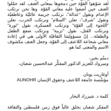
لقد شوّهوا القوّة حين دمجوها بمعاني العنف. لقد جمّلوا
العنف حين أضفوا عليه معاني القوّة. وها نحن نرتكب
الإعدام ونقول "عدالة"، نرتكب جريمة عائليّة وعاطفيّة
ونقول "شرف"، نعلن "السلام" ونرتكب الحرب، نعلن
"اللجوء إلى القوّة" ونرتكب العسكرة، نقول "ثورة"
ونرتكب القتل، نقول "تربية" ونرتكب صفع الطفل
والطفلة... إنّ مسؤوليتنا الثقافيّة الأولى هي في إعادة
معاني شجاعة اللاعنف إلى القوّة، وجعل العنف مكشوف
الاسم والمعنى كما هو.
دمتُم بخير،
ومبروك للعزيز الدكتور المفكِّر عبدالحسين شعبان،
أوغاريت يونان
مؤسِّسة جامعة اللاعنف وحقوق الإنسان AUNOHR
كلمة د. شيرزاد النجار
المفكر شعبان يحلق عالياً فوق زمن فلسطين والثقافة