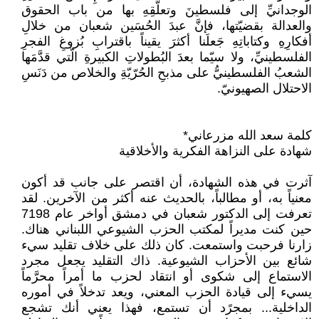
الوجدانيِّ إلى فلسطينَ وتعلُّقِهِ بها من باب الحقوق
والعدالة بقضيّتها، فإنَّ عبدَ الحُسَين شعبان من خلالِ
أفكارِهِ وكتاباتِهِ جَعلَنا أكثرَ يقيناً باقترابِ بُزوغِ الفجرِ
الفلسطينيِّ، ولا سيّما بعدَ البُطولاتِ الكبيرةِ الّتي قدَّمَها
الشعبُ الفلسطينيُّ على مذبحِ الحُرّيّةِ والخلاص من دَنَسِ
الاحتلال الصهيونيّ.
كلمة سعد الله مزرعاني*
شهادة على النزاهة الفكرية والأخلاقية
آثرت في هذه الشهادة، أن اقتصر على جانب قد أكون
معنياً به، أو مطالباً، بالحديث عنه أكثر من الآخرين. لقد
تعرفت إلى الدكتور شعبان في دمشق أواخر عام 7198
حين كنت مديراً لمكتب الحزب الشيوعي اللبناني هناك.
زارنا فرحبت واستمعت. كان ذلك على خلاف تقليد سيء
شائع بين الأحزاب الشيوعية. ذاك التقليد يجعل مجرد
الاستماع إلى شكوى أو انتقاد لحزب ما أمراً محرَّماً
يسيء إلى قيادة الحزب المعني، ويعد تدخلاً في أموره
الداخلية... بمجرًد أن تستمع، فهذا يعني أنك تشجع