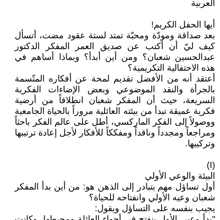
العربية
أيها الحفل الكريم!
بعد صداقة ومودّة ومحبّة تمتد لستة عقود مضت، أتسأل
كيف ليّ أن أكتب عن صديق العمر المفكر الدكتور
عبدالحسين شعبان؟ ومن أين أبدأ؟ وبماذا أساهم في
هذه الاحتفالية التكريمية؟
أعتقد أنه من الأفضل تقديم لمحة عن أفكاره المتّسمة
بالجرأة والنقد الموضوعي وبعض الإضاءات الفكرية
السريعة، حيث أن المفكر شعبان انطلاقاً من أرضية
فكرية عميقة تبدأ من بيئته العائلية مروراً بالحياة الجامعية
ووصولاً إلى الفكر الماركسي، أطل على عالم الفكر باحثاً
ومراجعاً ومجدداً وناقداً ومفككاً للأفكار لأجل إعادة ترتيبها
وتركيبها.
(I)
البيئة والوعي الأولي
أول تساؤل مهم يتبادر إلى الذهن هو: من أين بدأ المفكر
شعبان وعيه الأولي وانفتاحه للحياة؟
يجيب بنفسه على التساؤل ويقول:
"بدأ وعيي الأول ينفتح في أجواء العائلة ومحيطها، وكانت