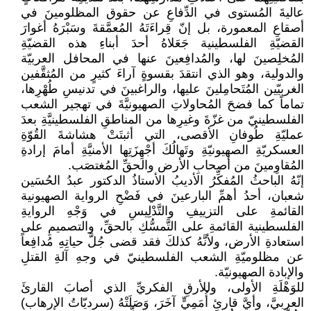
عاليةَ المُستوى في الدِّفاعِ عن حقوق المظلومينَ في
أصقاعِ المعمورة، بل إنّ قِراءَتَهُ المُعمَّقةَ وسَبْرَهُ أغوارَ
القضيّةِ الفلسطينية جَعَلاهُ أحدَ أبناءِ هذه القضيّةِ
المُخلِصينَ لها، والمُدافِعينَ عنها في المحافل العربيّة
والدولية، وهو الذي انتقدَ بقسوةٍ آراءَ كثيرٍ من المُثقَّفين
الغربيّين المُتَحامِلينَ عليها، والراغبينَ في تدنيسِ طُهْرِها،
تماماً كما فضحَ المُحاولاتِ الصهيونيَّةَ في تهجير الشعب
الفلسطينيّ من غزّةَ وغيرِها من المناطقِ الفلسطينيَّةِ بعدَ
عمليّةِ طُوفانِ الأقصى، التي أثبتَتْ هشاشةَ القُوّةِ
العسكريّةِ الصهيونيّةِ وتَهالُكَ أجْهِزَتِها الأمنيَّةِ أمامَ إرادةِ
المُقاوِمينَ من أصحابِ الأرض والحقِّ المُغتصَب.
إنّهُ الباحثُ المُفكِّرُ الأديبُ الأستاذُ الدكتور عبدُ الحُسَين
شعبان، أحدُ أهمِّ البارعينَ في فَضْحِ الرواية الصهيونية
القائمةِ على التزييفِ والتَّدْلِيسِ في وَجْهِ الروايةِ
الفلسطينية القائمةِ على التَّمسُّكِ بالحقِّ، والتصميمِ على
استعادةِ الأرض، ولأنَّهُ كذلكَ فقد قضى جُلَّ حياتِهِ مُدافِعاً
عن مظلوميّةِ الشعب الفلسطينيّ في وجهِ آلةِ القتلِ
والإبادة الصهيونيّة.
للوَهْلَةِ الأولى، وللأرقِ الفكريِّ الذي أصابَ القارئَ
العربيَّ، وأيَّ قارئٍ أُمَمِيٍّ آخَرَ، وَصَلَتْهُ (سرديّاتُ الإرهاب)