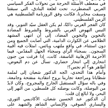
في منعطف الأسئلة الحرجة من تحولات الفكر السياسي
العربي المضطرب، تحت لعلعة البنادق، التي سبقتنا
وسبقت محابرنا، فكانت وفق الروزنامة الفلسطينية هي
الزمن الفلسطيني.
كان الفجر العربي داكنًا، لم يكن العقل سيّد التنوير، وقد
التبس النهوض العربي بالشروط والشروط المضادة
بالتخوين والتخوين المضاد، إلى أن انتهى المشهد
الظلامي عن الكوارث الدامية، التي أصابت الجميع ومن
دون استثناء، في واقع ملتهب وبائس، امتلأت فيه أقبية
السجون.. بسجناء الرأي وسجناء الجهل المقدّس، فيما
الأحزمة الإرهابية الناسفة، كانت، إذا فرغت من جنون
انتحاري إلى انتحار حضاري، تسأل عن دم البعوض،
أطاهر هو؟ أم نجس؟!
وأمام هذا التحدي، اتّجه الدكتور شعبان إلى لملمة
شظايانا ومراجعة تجاربنا بروح انتقادية منفتحة وجامعة،
وفي باله سؤال المستقبل الجارح والمجروح، وكان لابدّ
من البوصلة، وكانت بوصلته كل فلسطين، من النهر إلى
البحر، ولا ابالغ إن قلت:
أن الدكتور عبد الحسين شعبان، الأكاديمي الثوري،
واليساري الصوفي، والإنساني الشاهد والشهيد على