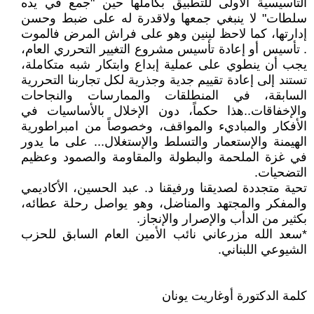
التأسيسية الأولى للتطبيق بكاملها حين "جمع في يده
سلطات" لا ينبغي جمعها ولاقدرة له على ضبط وحسن
إدارتها، كما لاحظ لينين وهو على فراش المرض فالموت
. تأسيس أو إعادة تأسيس مشروع التغيير التحرري العام،
يجب أن ينطوي على عملية إبداع وابتكار شبه متكاملة،
تستند إلى إعادة تقييم جدية وجذرية لكل تجاربنا التحررية
السابقة، في المنطلقات والممارسات والنجاحات
والإخفاقات..هذا حكماً، دون الإخلال بالأساسيات في
الأفكار والمباديء والمواقف، وخصوصاً من امبراطورية
الهيمنة والإستعمار والتسلط والإستغلال... على ما يدور
في غزة الملحمة والبطولة والمقاومة والصمود وعظيم
التضحيات.
تحية متجددة لصديقنا ورفيقنا د. عبد الحسين، الأكاديمي
والمفكر والمجتهد والمناضل، وهو يواصل رحلة عطائه،
بكثير من الدأب والإصرار والإنجاز.
*سعد الله مزرعاني نائب الأمين العام السابق للحزب
الشيوعي اللبناني.
كلمة الدكتورة أوغاريت يونان