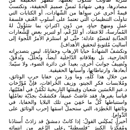
سرّيَّة طاولت شُكوك بعضها، لتظهرَ الحقيقة من
مصادرها، وهي شهادةٌ تَمسُّ صميمَ الحقيقة، وتكتسبُ
قيمةً أُخرى عن سواها من الشّهادات، أو الكتابات التي
تناولَت التنظيماتِ الّتي تعتمدُ على أسلوبِ العُنفِ فلسفةَ
عملٍ ومنهجَ حياةٍ، من دُونِ اكتراثٍ بما سَتَؤُولُ لهُ
المُمارسةُ، للاعتقاد، أو للزّعْم، أو لتبريرِ بعضِ الشِّعارات
الجذّابةِ لقضيّةٍ عادلة؛ حتَّى لو استلزمَ الأمرُ اللُّجوءَ إلى
أساليبَ مُلتويةٍ لتحقيقِ الأهداف].
وتكشفُ الشهادةُ خبايا الإرهابِ وخفاياهُ، ليس بتصديراته
الخارجية، بل بعلاقاتهِ الدّاخلية أيضاً، وتُحلِّلُ، وتُدقِّقُ،
وتُضِيفُ جوانبَ أُخرى، بعيداً عن دائرة الضوء، ولا سيّما:
أبعادها، وارتباطاتها، وأسبابها الحقيقية.
من خلالِ هذا كُلِّهِ، وما وردَ من خفايا حربِ الوثائق،
ومُلابسات فكرِ الجيتو، وزيف الخُرافات، فإنَّ مُؤَرَّخاتِ
د.عبدِ الحُسَين شعبان وقِيمَتَها التاريخيةَ تَكْمُنُ في أهمّيّتِها،
قياساً بغيرها، فقد غاصَتْ عميقاً، فكشفَتْ بجدّيّة تعامُلِها
واستنباطها كُلَّ ما خَفِيَ من تلك البلايا والخفايا، في
وثائقها الخَطِرَة، التي ستحملُ اسمَها [حرب الوثائق على
الدَّوام].
أخيراً، يُمكِنُني القولُ: إذا كانتْ دمشقُ قد زادَتْ أُستاذَنا
ومُفكِّرَنا الكبيرَ "فلسطنةً" على الرَّغمِ من انتمائِهِ