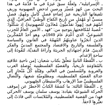
ـ الإسرائيلية"، ولعلّهُ سبقَ غيرَهُ في ما قدَّمَهُ في هذا
البحثِ من جُهدٍ مُتميِّز ورصينٍ لدحضِ الصهيونية وزيفِ
تلفيقاتها التاريخية عبرَ إضاءةِ فصلٍ كاملٍ ومُهمّ، فصلٍ
منسيٍّ أو مُهْمَلٍ من تاريخِ الكفاح الوطنيِّ العراقيِّ، الذي
أسْهَمَ فيهِ: [يهودٌ تقدُّميُّونَ مُعادُونَ للصهيونية]، إذ شكَّلُوا:
"عُصبةً لمُكافحتِها بتوجيهٍ من: "فهد ـ الأمينِ العامِّ للحزبِ
الشيوعيِّ، الذي أُعْدِمَ عامَ 1949م، وهو أحدُ المُفكّرينَ
الذينَ أنجَزُوا عناوينَهُمُ المُهمّةَ في القانونِ والسياسة
والفلسفة والتاريخ والاقتصاد والمجتمع المدنيّ والفكر
الدينيّ. قدّمَ اجتهاداتِهِ الجريئةَ وآراءَهُ النقديَّةَ، لتَقُودَهُ إلى
ساحةِ الإعدام.
ب ـ النُّقطةُ الثانيةُ تتعلّقُ بكتاب شعبان: [من ناحيةِ علاقتِهِ
بالمُقاوَمَةِ تاريخياً، والقضيّةِ الفلسطينية بُوصلةِ العرب
والعروبةِ والمُسلمينَ في العالم، وقِبْلَةِ كُلِّ مُنْحازٍ إلى
عدالةِ القضيّةِ الفلسطينية، ومظلوميّةِ شعبِها، والنِّضالِ
الفلسطينيِّ ضدَّ الإرهاب والاستيطان الصّهيوني.
ج ـ النُّقطةُ الثالثة: ما كشفَهُ الكتابُ الأخطرُ عن [موقف
الحركة الشيوعيّة بقيادة: يوسف سلمان يوسف /الحركي
فهد/ من القضية الفلسطينية، والمُلابَسات التي قادَتْ إلى
تغيُّرها لاحقاً.