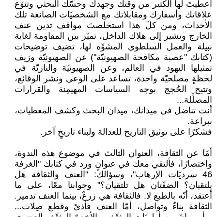
أعطيتَ لها الكثير من وقتك وجهدك وحسّك البحثي وتنوّع
علاقاتك وأسفارك ومقابلاتك مع الشخصيّات الصانعة تلك
الأحداث، ومن كلّ هذا استخلصتَ مواقف تدين عنف
الخارج وتشير إلى هلاك الداخل، تميّز بين المقاومة لغاية
نبيلة والعمل السلطوي المشوِّه لها، تضيف توضيحات
(كتابك "عصبة مكافحة الصهيونيّة") عن الصهيونيّة وزيف
تمثيلها اليهود في العالم، وعن الصهيونيّة والنازيّة في
لحظةٍ مصلحيّة واحدة، تساعد على الوعي ونشر الوقائع،
وتتيح الحُجج بوجه السياسات المهيمِنة والقرارات
المضلِّلة...
أنت تناضل في ميدانك، ميدان البحث وكشف المعطيات،
ببراعة.
فشكرًا على توثيق التاريخ للعدالة ولبناء تاريخٍ آخر.
أمّا عن الثقافة، العنوان الثالث في موضوع هذه الندوة،
واختصارًا، فألتقي معك في عنوانٍ ورد في كتابك "الغرفة
46 سرديّات الإرهاب"، وسؤالك: "العنف والثقافة هل
يلتقيان؟ الضفّتان هل تلتقيان؟" وجوابنا معًا، على ما
أعتقد، أنّه بالطبع لا. فالثقافة هي زرعٌ، بينما العنف تدمير.
الثقافة بناءٌ وتواصل، أمّا العنف فأذىً وقطع صِلات...