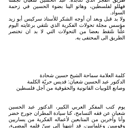
طريق الفجر الذي نكابده. عبد الحسين شعبان نجمتنا
فهللو لفلسطين، وهاتو الينا بضوء الحسين في زحمة
السواد.
ولا بد قبل وبعد أن أوجه الشكر للأستاذ سركيس أبو زيد
مؤسس مجلة تحولات الفكرية الذي نلتقي برعايته اليوم
علّنا نلتقط بعضا من التحولات التي لا بد ان تختصر
الطريق الى المحتفى به.
كلمة العلامة سماحة الشيخ حسين شحادة
الدكتور عبد الحسين شعبان: قديس حريّة الكلمة
وصانع اللوبيات القانونية والحقوقية من أجل فلسطين
يوم كتب المفكر العربي الكبير، الدكتور عبد الحسين
شعبان عن فقه التسامح، كنا سيادة المطران جورج خضر
وأنا وآخرين من المتابعين لأعماله الفكرية من يساريين
وقوميين وعلمانيين، قد انتبهنا إلى سنّ قلمه المضيء،