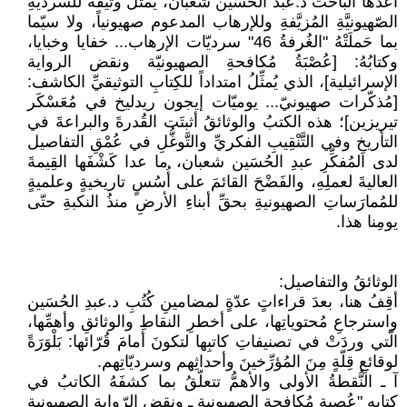
أعدَّها الباحثُ د.عبدُ الحُسَين شعبان، يُمثِّلُ وثيقةً للسّرديّةِ
الصّهيونيَّةِ المُزيَّفةِ وللإرهاب المدعوم صهيونياً، ولا سيّما
بما حَملَتْهُ "الغُرفةُ 46" سرديّات الإرهاب... خفايا وخبايا،
وكتابُهُ: [عُصْبَةُ مُكافحةِ الصهيونيّة ونقض الرواية
الإسرائيلية]، الذي يُمثِّلُ امتداداً للكِتابِ التوثيقيِّ الكاشف:
[مُذكّرات صهيونيّ... يوميّات إيجون ريدليخ في مُعَسْكَر
تيريزين]؛ هذه الكتبُ والوثائقُ أثبتَت القُدرةَ والبراعةَ في
التأريخِ وفي التَّنْقِيبِ الفكريِّ والتَّوغُّلِ في عُمْقِ التفاصيل
لدى المُفكِّرِ عبدِ الحُسَين شعبان، ما عدا كَشْفَها القِيمةَ
العاليةَ لعملِهِ، والفَضْحَ القائمَ على أُسُسٍ تاريخيةٍ وعلميةٍ
للمُمارَساتِ الصهيونيةِ بحقِّ أبناءِ الأرضِ منذُ النكبةِ حتّى
يومِنا هذا.
الوثائقُ والتفاصيل:
أقِفُ هنا، بعدَ قراءاتٍ عدّةٍ لمضامينِ كُتُبِ د.عبدِ الحُسَين
واسترجاعِ مُحتوياتِها، على أخطرِ النقاطِ والوثائقِ وأهمِّها،
الّتي وردَتْ في تصنيفاتِ كاتبِها لتكونَ أمامَ قُرّائها: بَلْوَرَةً
لوقائعِ قِلّةٍ مِنَ المُؤرِّخينَ وأحداثِهم وسرديّاتِهم.
آ ـ النُّقطةُ الأولى والأهمُّ تتعلّقُ بما كشفَهُ الكاتبُ في
كتابِهِ "عُصبة مُكافحة الصهيونية ـ ونقض الرّواية الصهيونية