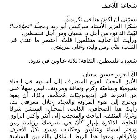
شجاعة اللّاعنف
يسرّني أن أكون هنا في تكريمكَ.
شكرًا العزيز الأستاذ سركيس أبو زيد ومجلّة "تحوّلات"؛
لبّيتُ الدعوة من أجل د. شعبان ومن أجل فلسطين.
ورأيت أنّنا ثمانية متكلّمين! قلتُ، أختصر ما عندي في
القلب، منّي ومن وليد، وعلى طريقتي.
شعبان. فلسطين. الثقافة: ثلاثة عناوين في ندوة.
لكَ العزيز حسين شعبان،
الأنيق المحبّ للفرح المنصرف إلى أسلوبه في الحياة
بنجوميّة وديناميّة وكرم وثقافة ومرونة... ليس سهلاً على
مَن انخرط في إيديولوجيّات مُحكَمة، باكرًا، أن يعود
ويخرج إلى ضوء المرونة والتجدّد. خلال معرفتي بك،
رأيتُ هذا الصحافي، الكاتب، المحلّل، المنتشر شرقًا
وغربًا، المثقف، الباحث والمنجذب إلى أكثر وأكثر، الراوي
الحافِظ لذاكرة بإبهارٍ كأنّ في نصوصك رزنامة زمن
ودفتر أسماء وعناوين وحكايات وسردٍ بكلّ الأحرف
والأرقام، ومعها هذا الربط الشاغل بالك بين السياسة