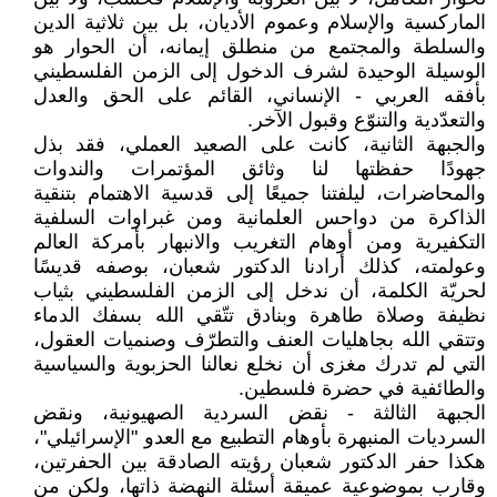
الماركسية والإسلام وعموم الأديان، بل بين ثلاثية الدين
والسلطة والمجتمع من منطلق إيمانه، أن الحوار هو
الوسيلة الوحيدة لشرف الدخول إلى الزمن الفلسطيني
بأفقه العربي - الإنساني، القائم على الحق والعدل
والتعدّدية والتنوّع وقبول الآخر.
والجبهة الثانية، كانت على الصعيد العملي، فقد بذل
جهودًا حفظتها لنا وثائق المؤتمرات والندوات
والمحاضرات، ليلفتنا جميعًا إلى قدسية الاهتمام بتنقية
الذاكرة من دواحس العلمانية ومن غبراوات السلفية
التكفيرية ومن أوهام التغريب والانبهار بأمركة العالم
وعولمته، كذلك أرادنا الدكتور شعبان، بوصفه قديسًا
لحريّة الكلمة، أن ندخل إلى الزمن الفلسطيني بثياب
نظيفة وصلاة طاهرة وبنادق تتّقي الله بسفك الدماء
وتتقي الله بجاهليات العنف والتطرّف وصنميات العقول،
التي لم تدرك مغزى أن نخلع نعالنا الحزبوية والسياسية
والطائفية في حضرة فلسطين.
الجبهة الثالثة - نقض السردية الصهيونية، ونقض
السرديات المنبهرة بأوهام التطبيع مع العدو "الإسرائيلي"،
هكذا حفر الدكتور شعبان رؤيته الصادقة بين الحفرتين،
وقارب بموضوعية عميقة أسئلة النهضة ذاتها، ولكن من