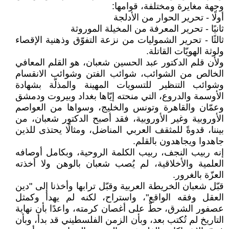
وجهة مغايرة ومختلفة، قوامها:
أولًا - تحرير الحوار من الأدلجة
ثانيًا - تحرير المعرفة من المخيلة الموروثة
ثالثًا - تحرير الشموليات من نزعة التفوّق وذهنية الإقصاء
ولوثة الهويّات القاتلة.
ولأن قلم الدكتور عبد الحسين شعبان، هو القلم المعافي
الخالص من الشوائب، شوائب الفتن وشوائب الانقسام
وشوائب التنظير للتسويات المهينة والمذلّة بشهادة
الأوسمة والدروع، التي منحته إيّاها بغداد وبيروت ودمشق
وعمّان والقاهرة وتونس والخليج، وسواها من العواصم
الأوروبية وغير الأوروبية، فقد أصبح الدكتور شعبان، من
بيننا، قدوةً للمثقف العربي المناضل، ومثالًا يحتذى للذين
جاهدوا ويجاهدون بالقلم.
إنه ربيب النجف، ربيب الكلمة الروحية، وبكامل أوصافه
العلمية والأخلاقية، لم يُصب شعبان بالوهن ولا أخذته
العزّة بالغرور.
قبّل شعبان الخريطة العربية وقبّل ترابها وأخذنا إلى "دين
العقل وفقه الواقع"، واستراح، لكنه لم يهدأ وكمثل
عصفور الشرق، حطّ على أغصان كرمته، واعدًا بأن نهاية
التاريخ لم تُكتب بعد، وبأن الزمن الفلسطيني قد بدأ، وبأن