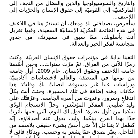
والتاريخ والسوسيولوجيا والدين والنضال من النجف إلى
الماركسيّة إلى القوميّة إلى حقوق الإنسان والحرّيات إلى
اللاعنف...
سأحرص، بصداقتي لك ومعك، أن تستقرّ هنا في اللاعنف
في هذه الخاتمة الفكريّة الإنسانيّة السعيدة، وفيها تغربل
أنت بأسلوبك، ممّا سبق في مسيرتك، من جذورٍ
متجانسة لفكر الخير والعدالة.
التقينا بدايةً في مؤتمرات حقوق الإنسان العربيّة، وكنتَ
رمزًا للآتي من العراق. ثمّ مرّت سنوات... وحين أسّسنا
جامعة اللاعنف وحقوق الإنسان، عام 2009، أول جامعة
من نوعها في المنطقة والعالم لاختصاصات أكاديميّة
ودراسات عليا غير مسبوقة، اتصلتُ بكَ وقلتُ: هذا
مكانك، وهذه إضافة في تلك المسيرة. وجئتَ أنتَ بكلّ
اندفاعٍ وسرور، وغدوتَ من أسرة الجامعة. وعرّفتُك على
وليد صلَيبي، المفكِّر المؤسِّس، وحلّ الانسجام الودّي
بينكما من ’أول نظرة‘. أقول لكَ اليوم، أنّني حينها تأثرتُ
جدًا بهذا الفرح بينكما. وليد، يقول عنه أصدقاؤه، إنّه
كطفل لا يتفاعل إلاّ متى أحسّ بشيء حقيقي يلامسه من
الداخل، يعبّر بصدق عمّا يشعر به وحسب، وبذكاءٍ فائق لا