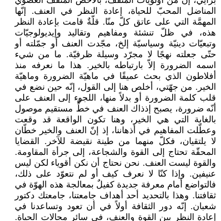
برأيي، إنّ من أولويّات المثقّف، بالأخصّ المثقّف العضوي
المناضل المحبّ للحياة، إعادة النظر في العنف. إنّها
المهمَّة التي على عاتق كلّ منّا. قلّةٌ قامت بإعادة النظر
هذه، في ظلّ تنشئة ومفاهيم وتقاليد وإيديولوجيّات
وتبعيّات دينيّة وسياسيّة إلخ، مجّدت العنف أو جمّلته أو
حتّى جعلته نهجًا لا مجرّد وسيلة ظرفيّة. ما من شيء
اسمه الضرورة إلاّ بارتباطه بالخير. هذا ما نعرفه منذ
أفلاطون الذي بحث عميقًا في ماهيّة الضرورة وماهيّة
الخير. من جهّتي، أخلص هنا إلى القول، إنّه حين نضع في
قلب كلمة الضرورة أو بدلاً منها، اللجوء إلى العنف على
أنّه ضرورة، يصبح إذذاك العنف في خطٍّ مستقيم موصول
بالغاية التي هي الخير، وهنا تكون الواقعة قد وقعت
وعطّلت المفاهيم في أذهاننا، إذ إنّ العنف والخير خطّان
لا يلتقيان، فكلّ منهما من طينة نقيضة للآخر. القضايا
المحقّة تحتاج إلى القوة والشجاعة، إلى جرأة المقاومة.
والقوة ليست العنف. نحن نحتاج أن نكن أقوياء لكن ليس
عنيفين. وإذا كنّا لا نعرف كيف أو لم نتعوّد على ذلك،
فالتواضع أمام معرفة جديدة كفيلٌ بمعالجة هذه الهوّة في
ثقافتنا. وهذا بالتحديد أحد أهداف جامعتنا، جامعتك دكتور
شعبان. إنّه دور الثقافة أولاً في أن تعود وتساعدنا في
إعادة النظر بين القوة والعنف، في سائر مجالات الحياة.