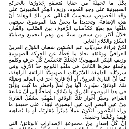
بكُلِّ ما تَحمِلُهُ من خفايا مُتعلِّقةٍ جُذورُها بالحركةِ
الصهيونية على وجهِ العُموم، وزيفِ الفِكْرِ الصّهيونيّ على
وَجْهِ الخُصوص، سيحسبُ المُتلقّي عبرَ تلك الوهلة؛ أنَّ
هذه الإضافةَ، وتحديداً ما يخصُّ هذا الموضوعَ، سينتهي
مَلَفُّها معَ بقيّةِ مُكدَّساتِ الرُّفوفِ بينَ الصَّمْتِ والغُبار،
خلالَ أكثرَ من سبعينَ سنةً من وهمِ التجميع وضبابيّةِ
السَّرْدِ والكلامِ العابر.
لكنَّ قِراءةَ سرديّاتِ عبدِ الحُسَين شعبان المُؤرِّخِ العربيِّ
العراقيِّ ووثائقِهِ تجاهَ ما خَطَّهُ عن الحركة الصهيونيةِ
وزيفِ الفِكرِ الصهيونيِّ؛ تَجْعَلُكَ تَتَحَسَّسُ كُلَّ حرفٍ وكلمةٍ
وجُملةٍ حفرَها الكاتبُ في ملفِّهِ المُوجِعِ حَدَّ الأرَقِ، وفي
سرديّاتِهِ الدامِغَةِ للسَّرْدِيّاتِ الصهيونيّةِ الزائفةِ الزاهِقَة،
كما أنَّ القارئَ العربيَّ، أو أيَّ قارئٍ آخرَ في العالم وَصَلَتْهُ
تلكَ الوثائقُ، سيُدرِكُ أنَّها مِنْ أهمِّ وأخطرِ ما كُتِبَ ووُثِّقَ
في هذا الموضوعِ المُربِكِ والشّائِكِ، إضافةً إلى أنَّ مُتابعةَ
القراءةِ وسَبْرَ أغوارِ تلكَ الوثائقِ المُهِمَّةِ ستَنقُلُ القارئَ
مِنْ عينِ البصرِ إلى عينِ البصيرة، ليَقِفَ على حقيقةِ ما
وراءَ السُّطور، لتَكُونَ عملاً مُميَّزاً مُقارَبَةً، أو ما يُضاهيه
قِيمةً وكَشْفاً وحقيقةً.
إنَّ كُلَّ إصدارٍ مِنْ مجموعةِ الإصداراتِ /الوثائق/ التي