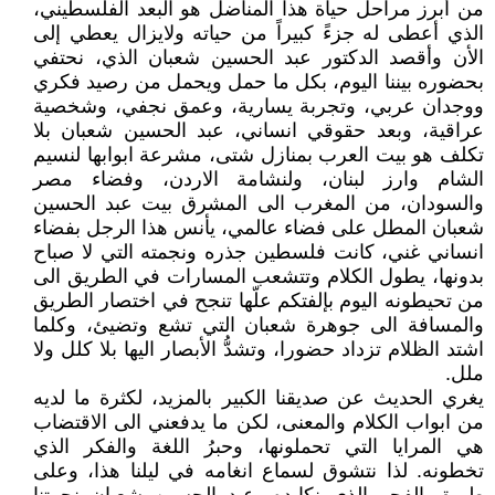
من أبرز مراحل حياة هذا المناضل هو البعد الفلسطيني،
الذي أعطى له جزءً كبيراً من حياته ولايزال يعطي إلى
الأن وأقصد الدكتور عبد الحسين شعبان الذي، نحتفي
بحضوره بيننا اليوم، بكل ما حمل ويحمل من رصيد فكري
ووجدان عربي، وتجربة يسارية، وعمق نجفي، وشخصية
عراقية، وبعد حقوقي انساني، عبد الحسين شعبان بلا
تكلف هو بيت العرب بمنازل شتى، مشرعة ابوابها لنسيم
الشام وارز لبنان، ولنشامة الاردن، وفضاء مصر
والسودان، من المغرب الى المشرق بيت عبد الحسين
شعبان المطل على فضاء عالمي، يأنس هذا الرجل بفضاء
انساني غني، كانت فلسطين جذره ونجمته التي لا صباح
بدونها، يطول الكلام وتتشعب المسارات في الطريق الى
من تحيطونه اليوم بإلفتكم علّها تنجح في اختصار الطريق
والمسافة الى جوهرة شعبان التي تشع وتضيئ، وكلما
اشتد الظلام تزداد حضورا، وتشدُّ الأبصار اليها بلا كلل ولا
ملل.
يغري الحديث عن صديقنا الكبير بالمزيد، لكثرة ما لديه
من ابواب الكلام والمعنى، لكن ما يدفعني الى الاقتضاب
هي المرايا التي تحملونها، وحبرُ اللغة والفكر الذي
تخطونه. لذا نتشوق لسماع انغامه في ليلنا هذا، وعلى