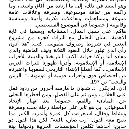
وهو استند في ذلك، إلى ما ارتاده من آفاق واسعة، وما
راكمه من ثقافة موسوعية، ومعرفة وعلاقات عامة
متنوعة ومساهمات وتفاعلات فكرية وأدبية وسياسية
وقانونية ( خصوصاً في الموضوع الفلسطيني.
هاكم، على سبيل المثال، استنتاجاته وبعضها في غاية
الأهمية، بشأن التعامل مع التراث كجزء من مشروع
التغيير في شروط وظروف ملموسة. كتب: "هنا أدون
رأي الذي تبلور خلال العقود الثلاثة ونيف الماضية والذي
مفاده أننا تركنا خزانة الكتب التاريخية والدينية للأحزاب
الإسلامية أو الإسلاموية، وأدرنا ظهورنا للتراث العربي
الإسلامي... كما أهملنا الإنتماء التاريخي لشعوبنا واعتبرناه
من اختصاص قوى وأحزاب قومية أو قوموية...". الزمن
والنخب" ص 197.
إذن، لم يكرر "د. شعبان ما مارسه آخرون من ردود فعل
على الخلاف، ومن ثم على الفصل، ومن أخطرها التخلي
عن المبادىء والقيم، خصوصاً بعد انهيار الإتحاد
السوفياتي، بل هو ثابر على مواصلة رحلة بحث ومعرفة
ونشاط وفعًال، استغرقت كل عمرة وأثمرت الكثير مما
يصح معه القول: "رب ضارة نافعة". لكن هذا القول ذو
حدين: أحدهما تكلس المؤسسات الحزبية وتحولها بيئة