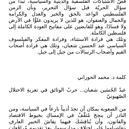
فضّ الاشتباكات الفلسفية والدينية والسياسية، تبدأ من
سؤال الحريّة قبل سؤال التحرير، وبأن الزمن
الفلسطيني الواعد بالحق والخير والعدل والكرامة
والجمال والعنفوان، هو للذين لا يريدون علوًّا في الأرض
ولا فسادًا، وهو للقابضين على مفاتيح العودة الكاملة إلى
فلسطين الكاملة.
وتلك هي فرادة الاستثناء، وفرادة المفكر والفيلسوف
السياسي عبد الحسين شعبان، وتلك هي فرادة أصحاب
القيم وأصحاب الرسالات من جيل إلى جيل.
كلمة د. محمد الحوراني
عبدُ الحُسَين شعبان... حربُ الوثائق في تعريةِ الاحتلال
الصّهيونيّ
من الصعوبة بمكان أن تجدَ أديباً بارعاً في السياسة، ومن
النادر أن ينجحَ مُثقَّفٌ في الإمساكِ بخيوط الاقتصاد
والقانون، وأن يُناقِشَكَ فيهما نِقاشَ الخبيرِ العارفِ
بتفاصيلِهما على اختلافِ مدارسِهما، بعدَ تقديمِه مُرافَعاتٍ