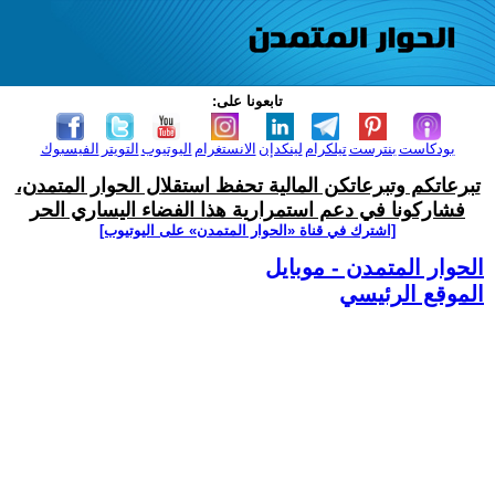
تابعونا على:
بودكاست
بنترست
تيلكرام
لينكدإن
الانستغرام
اليوتيوب
التويتر
الفيسبوك
تبرعاتكم وتبرعاتكن المالية تحفظ استقلال الحوار المتمدن،
فشاركونا في دعم استمرارية هذا الفضاء اليساري الحر
[اشترك في قناة ‫«الحوار المتمدن» على اليوتيوب]
الحوار المتمدن - موبايل
الموقع الرئيسي