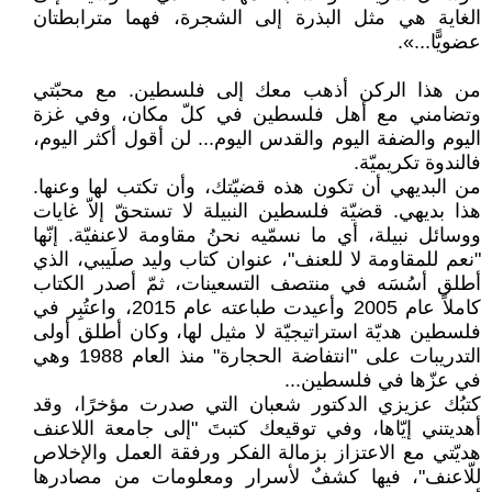
الغاية هي مثل البذرة إلى الشجرة، فهما مترابطتان
عضويًّا...».
من هذا الركن أذهب معك إلى فلسطين. مع محبّتي
وتضامني مع أهل فلسطين في كلّ مكان، وفي غزة
اليوم والضفة اليوم والقدس اليوم... لن أقول أكثر اليوم،
فالندوة تكريميّة.
من البديهي أن تكون هذه قضيّتك، وأن تكتب لها وعنها.
هذا بديهي. قضيّة فلسطين النبيلة لا تستحقّ إلاّ غايات
ووسائل نبيلة، أي ما نسمّيه نحنُ مقاومة لاعنفيّة. إنّها
"نعم للمقاومة لا للعنف"، عنوان كتاب وليد صلَيبي، الذي
أطلق أسُسَه في منتصف التسعينات، ثمّ أصدر الكتاب
كاملاً عام 2005 وأعيدت طباعته عام 2015، واعتُبِر في
فلسطين هديّة استراتيجيّة لا مثيل لها، وكان أطلق أولى
التدريبات على "انتفاضة الحجارة" منذ العام 1988 وهي
في عزّها في فلسطين...
كتبُك عزيزي الدكتور شعبان التي صدرت مؤخرًا، وقد
أهديتني إيّاها، وفي توقيعك كتبتَ "إلى جامعة اللاعنف
هديّتي مع الاعتزاز بزمالة الفكر ورفقة العمل والإخلاص
للّاعنف"، فيها كشفٌ لأسرار ومعلومات من مصادرها