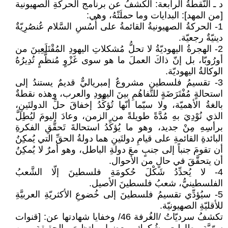
د ـ النُّقطةُ الرابعة: الكشفُ عن برنامج الحركةِ الصهيونية
[من المهد]: البدايات وما حملَتْهُ، وهي:
1- الحركةُ الصهيونيةُ القائمةُ على أُسُسِ السَّلام عُنصُرِيّةٌ
دينيّةٌ رجعيّة.
2- الهجرةُ اليهوديّةُ لا تحلُّ مُشكلاتِ اليهودِ المُقْتَلَعِينَ من
أورُوبّا، بل إنّ ذاكَ العملَ ما هو سوى غَزْوٍ مُنظَّمٍ تُدِيرُهُ
الوكالةُ اليهوديّة.
3- تقسيمُ فلسطين مشروعٌ إمبرياليٌّ قديمٌ يستندُ إلى
استحالةٍ مُفْتَرَضَةٍ للتَّفاهُمِ بينَ اليهودِ والعرب، وهذه نقطةٌ
بالغةُ الأهميّة، ولا سيّما أنّها تُؤكِّدُ إخفاقَ حلِّ الدولتَينِ،
الذي نُوْدِيَ بهِ مُدَّةً طويلةً من الزمن، وعادَ اليومَ ليُطِلَّ
برأسِهِ مِنْ جديد، وهو ما يُؤكِّدُ استحالةَ تَحقُّقِ الفكرةِ
البائدةِ القائمةِ على قيامِ دولتَينِ هما دولةُ الحقِّ التي يُمكِنُ
أن تقومَ جنباً إلى جنبٍ معَ دولةِ الباطل، وهو أمرٌ لا يُمكِنُ
أن يتحقَّقَ في حالٍ من الأحوال.
4- لا يُحدِّدُ شَكْلَ حُكومَةِ فلسطينَ إلّا الشَّعبُ
الفلسطينيُّ، شعبُ فلسطينَ الأصيل.
5- سيُؤدِّي تقسيمُ فلسطينَ إلى خُضوعِ الأكثريّةِ العربيَّةِ
للأقليّةِ الصهيونيّة.
تكشفُ سرديّاتُ /الغُرفة 46/ وخفايا شهادتها عن: [قنوات