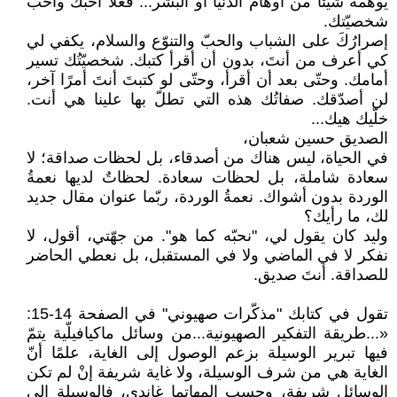
يوهمه شيئًا من أوهام الدنيا أو البشر... فعلاً أحبَّك وأحبَّ
شخصيّتك.
إصرارُكَ على الشباب والحبّ والتنوّع والسلام، يكفي لي
كي أعرف من أنتَ، بدون أن أقرأ كتبك. شخصيّتُك تسير
أمامك. وحتّى بعد أن أقرأ، وحتّى لو كتبتَ أنتَ أمرًا آخر،
لن أصدّقك. صفاتُك هذه التي تطلّ بها علينا هي أنت.
خلّيك هيك...
الصديق حسين شعبان،
في الحياة، ليس هناك من أصدقاء، بل لحظات صداقة؛ لا
سعادة شاملة، بل لحظات سعادة. لحظاتٌ لديها نعمةُ
الوردة بدون أشواك. نعمةُ الوردة، ربّما عنوان مقال جديد
لك، ما رأيك؟
وليد كان يقول لي، "نحبّه كما هو". من جهّتي، أقول، لا
نفكر لا في الماضي ولا في المستقبل، بل نعطي الحاضر
للصداقة. أنتَ صديق.
تقول في كتابك "مذكّرات صهيوني" في الصفحة 14-15:
«...طريقة التفكير الصهيونية...من وسائل ماكيافيلّية يتمّ
فيها تبرير الوسيلة بزعم الوصول إلى الغاية، علمًا أنّ
الغاية هي من شرف الوسيلة، ولا غاية شريفة إنْ لم تكن
الوسائل شريفة، وحسب المهاتما غاندي، فالوسيلة إلى