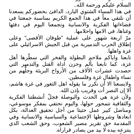
السلام عليكم ورحمة الله..
في هذا المساء الشتوي البارد، الدافئ بحضوركم يسعدنا
أن نلتقي معاً في هذا الجمع الكريم بمناسبة جمعتنا في
فضاءاتها الفكرية والانسانية وتجمعنا اليوم في دفئها
وغناها، في الامها واحلامها.
مرّ اربعة شهور على عملية "طوفان الأقصى" وعلى
إطلاق الحرب التدميرية من قبل الجيش الاسرائيلي على
غزة واهلها.
تابعنا واياكم ملاحم البطولة والفخر التي سطّرها أهل
غزة، كما تابعنا بألم وحزن اداة القتل والتدمير التي
حصدت عشرات الألاف من الأرواح البريئة وجلُّهم من
نساء واطفال غزة وفلسطين.
ولايسعنا الا أن نكرر ما يقوله اهل الثغور في غزة هاشم،
ألا إن النصر أت وقريب بإذن الله.
ولأن غزة هي الحدث والبوصلة فجلّ أنشطتنا الفكرية
والثقافية تتمحور حولها، واليوم نحتفي بمفكر موسوعي،
ومناضل كبير عمل حثيثا من أجل تحقيق العدالة، بكل
ابعادها وشروطها الإجتماعية والسياسية والانسانية وفي
المقدمة حق تقرير مصير الشعوب، وحق الشعب الذي
ينتزعه بيده لا بيد من يصادر قراراه.