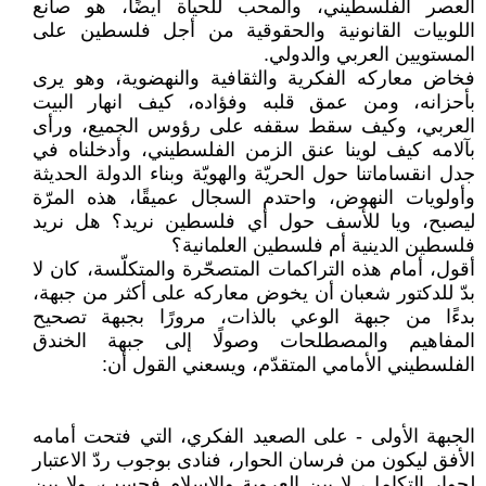
العصر الفلسطيني، والمحب للحياة أيضًا، هو صانع
اللوبيات القانونية والحقوقية من أجل فلسطين على
المستويين العربي والدولي.
فخاض معاركه الفكرية والثقافية والنهضوية، وهو يرى
بأحزانه، ومن عمق قلبه وفؤاده، كيف انهار البيت
العربي، وكيف سقط سقفه على رؤوس الجميع، ورأى
بآلامه كيف لوينا عنق الزمن الفلسطيني، وأدخلناه في
جدل انقساماتنا حول الحريّة والهويّة وبناء الدولة الحديثة
وأولويات النهوض، واحتدم السجال عميقًا، هذه المرّة
ليصبح، ويا للأسف حول أي فلسطين نريد؟ هل نريد
فلسطين الدينية أم فلسطين العلمانية؟
أقول، أمام هذه التراكمات المتصحّرة والمتكلّسة، كان لا
بدّ للدكتور شعبان أن يخوض معاركه على أكثر من جبهة،
بدءًا من جبهة الوعي بالذات، مرورًا بجبهة تصحيح
المفاهيم والمصطلحات وصولًا إلى جبهة الخندق
الفلسطيني الأمامي المتقدّم، ويسعني القول أن:
الجبهة الأولى - على الصعيد الفكري، التي فتحت أمامه
الأفق ليكون من فرسان الحوار، فنادى بوجوب ردّ الاعتبار
لحوار التكامل، لا بين العروبة والإسلام فحسب، ولا بين