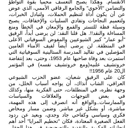
الانقسام. وهكذا يصبح التعسف محمياً بقوة التواطؤ
والتضامن "الأخوي" والجامع الرفاقي الأممي، الذي عوض
عن أن يكون أداة لتنظيم الحملات، ولتبادل الخبرات،
ولتعميم النجاحات وتفادي السلبيات والإخفاقات، يصبح
وسيلة فظة للتستر والقمع والإمعان في الخطأ ومنع
المساءلة والنقد!!. هل قلنا النقد: لن يرضى أبداً، الرفيق
"أبو عمار" كبير الشيوعيين والمفوض السوفياتي الأعلى
في المنطقة. لن يرضى أيضاً لفيف الأمناء العامين
المؤصلين في تقاليد المدرسة الستالينية السوفياتية التي
استمرت بعد وفاة صاحبها عام 1953، وحتى، بعد إنتفاضة
خروتشيف علىيه(ومع خروتشيف نفسه) في المؤتمر
ال20 عام 1956!!
كان على الرفيق شعبان، عضو الحزب الشيوعي
العراقي، الشاب آنذاك، أن يواجه أسباب الخلل، من
وجهة نظره، في المنطلقات، حتى الفكرية منها، وكذلك
في بعض التوجهات والعلاقات والسياسات
والممارسات..والواقع أنه انصرف إلى هذه المهمة،
مباشرة، أو بشكل غير مباشر. وضمن مسار ومخاض
فكري وسياسي وكفاحي جاد وجدي، وبعيد عن ردود
الفعل الصغيرة المعتادة، فكان "تحطيم المرايا" أحد أهم
انجازاته الفكرية والنقدية والتصحيحية في هذا الحقل.