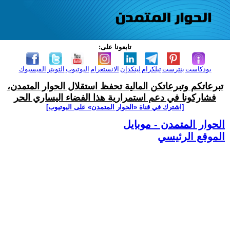
تابعونا على:
بودكاست
بنترست
تيلكرام
لينكدإن
الانستغرام
اليوتيوب
التويتر
الفيسبوك
تبرعاتكم وتبرعاتكن المالية تحفظ استقلال الحوار المتمدن،
فشاركونا في دعم استمرارية هذا الفضاء اليساري الحر
[اشترك في قناة ‫«الحوار المتمدن» على اليوتيوب]
الحوار المتمدن - موبايل
الموقع الرئيسي