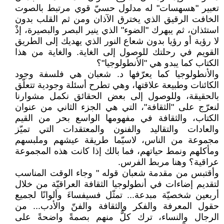
تعبير "هسهسات" له مدلول حسيّ قوي مرتبط بالصوت
الخافت الرقيق الذي يخترق الآذان ومن ثم القلب بدون
استئذان، ثم يبهرك "الضوء" الذي ينير البصر والبصيرة، إذْ
لا رؤية أو رؤيا بدون شعاع النور الذي يهديك إلى الطريق
القويم في رحلتك للوصول إلى الغاية. والغاية من هذا
الكتاب كما يبدو هي "الأنطولوجيا"؟
والأنطولوجيا كما يعرّفها د. شعبان هي فلسفة وجود
الكائنات وطبيعة علاقتها، وهي تطرح أسئلة وجودية تتعلّق
بالحقيقة، وللوصول إلى بعض الحقائق نكمل مشوارنا
لنعرّج على "الثقافة"، التي هي الجزء الثاني من عنوان
الكتاب، والثقافة في مفهومها الواسع بحر من القيم
والعادات والتقاليد والفنون والمعتقدات التي تميّز
مجموعة من الناس، لاسيّما طريقة عيشهم وملبسهم
ومأكلهم ونمط حياتهم، فما بالك إذا كانت هذه المجموعة
عراقية؟ وهنا مربط الفرس.
وأقتبس من مقدمة شعبان قوله " وجاء الوقت المناسب
لتقديم إضاءات في أنطولوجيا الثقافة العراقيّة من خلال
أربعين شخصيّة مبدعة... تمثّل فسيفساءَ وألوانًا لجميع
حقول المعرفة والفكر والثقافة والفنّ والأدب... من
الرجال والنساء، ترك كلٌّ منهم بصمةً واضحةً على