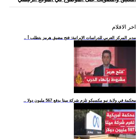
اخر الافلام
.. مدير المركز العربي للدراسات الإيرانية: فتح مضيق هرمز يتطلب أ
.. محكمة في ولاية نيو مكسيكو تلزم شركة ميتا بدفع 567 مليون دولا