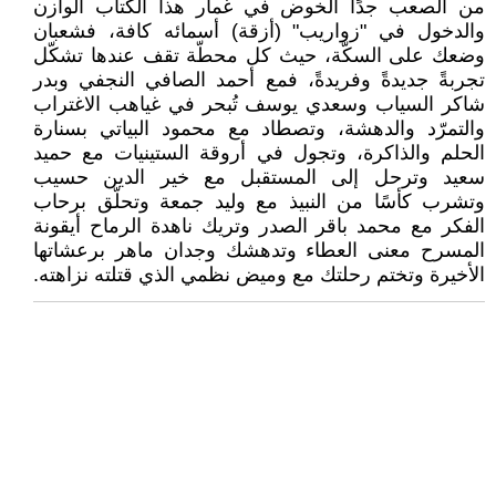
من الصعب جدًا الخوض في غمار هذا الكتاب الوازن
والدخول في "زواريب" (أزقة) أسمائه كافة، فشعبان
وضعك على السكّة، حيث كل محطّة تقف عندها تشكّل
تجربةً جديدةً وفريدةً، فمع أحمد الصافي النجفي وبدر
شاكر السياب وسعدي يوسف تُبحر في غياهب الاغتراب
والتمرّد والدهشة، وتصطاد مع محمود البياتي بسنارة
الحلم والذاكرة، وتجول في أروقة الستينيات مع حميد
سعيد وترحل إلى المستقبل مع خير الدين حسيب
وتشرب كأسًا من النبيذ مع وليد جمعة وتحلّق برحاب
الفكر مع محمد باقر الصدر وتريك ناهدة الرماح أيقونة
المسرح معنى العطاء وتدهشك وجدان ماهر برعشاتها
الأخيرة وتختم رحلتك مع وميض نظمي الذي قتلته نزاهته.