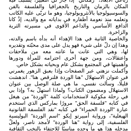
رباعي الأبعاد، "زمكاني" إذا جاز لي التعبير، يشتبك فيه
المكان بالزمان والتاريخ بالجغرافيا والفلسفة بالفن
والسوسيولوجيا بالأنثروبولوجيا، وهو ما تربّى عليه الكاتب
وتعلمه منذ نعومة أظفاره في بداياته مع والديه، إذْ كانا
الدافع الأساسي والداعم الأقوى في مسيرته الثرية
والزاخرة.
والخاصية الثانية في هذا الإهداء أنه بدأه باسم والدته،
وهذا إن دلّ على شيء فهو يدل على مدى محبّته وتقديره
لها، وهي التي عانت ما عانته معه من ملاحقات
واعتقالات، ومن جهة أخرى احترامه للمرأة ودورها
وأهميتها في المجتمع بشكل عام وبحياته بشكل خاص.
وأكملت نزهتي عبر الصفحات وإذا بعبق الزهور يغمرني
في عنوان الاستهلال "هنا الوردة فلنرقص هنا". اندهشت
قليلًا، وسألت نفسي، ما هي صلة الوصل بين عنوان
الاستهلال ومضمون الكتاب؟ ولماذا استهلّ به؟ وإذا بي
في رحلة مكوكية لاستخدامات كلمة "الوردة" من هيغل
في كتابه "فلسفة الحق" مرورًا بماركس الذي استخدم
عبارة "الوردة الحمراء" في كتابه "نقد الفلسفة القانونية
الهيغلية"، ورواية أمبيرتو إيكو "اسم الوردة" البوليسية
الفلسفية، إلى رواية "هنا الوردة" لأمجد ناصر، ولعلّ
مدخله هذا هو ما وجده مناسبًا للاحتفاء بالنخب الثقافية