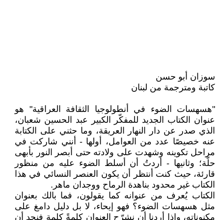
سوزان أبو حسن
كاتبة ومترجمة من لبنان
"هسهسات الضوء في أنطولوجيا الثقافة العراقية" هو
عنوان الكتاب الجديد للمفكّر الكبير عبد الحسين شعبان،
الذي صدر عن دار النهار العريقة، وما حثني على الكتابة
عنه خصيصًا عدد من العوامل، أولها - أنني شاركت في
مراحل تكوينه وشهدت على ولادته حتى أبصر النور بأبهى
حلّة؛ وثانيها - أردتُ أن أسلط الضوء عليه من منظور
قارئة، حيث كنت أنتظر أن يكون العنصر النسائي في هذا
الكتاب غير محدود بناهدة الرماح ووجدان ماهر.
الكتاب يُعرف من عنوانه كما يقولون، فما بالك بعنوان
مثل هسهسات الضوء؟ فهو إيحاء، لا بل دليل دامغ على
مكنوناته، وإذا أردنا أن نشرّح العنوان كلمةً كلمة فنجد أن