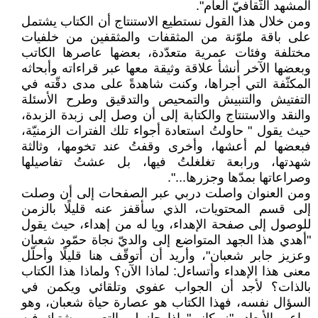
المشهد الثَّقافيّ العام".
ومن خلال هذا القول نستطيع الاستنتاج أن الكتاب يشتمل
على باقة ملوّنة من المثقفات والمثقفين من خلفيات
مختلفة وفئات عمرية متعدّدة، بعضها عاصرها الكاتب
وبعضها الآخر أنشأ علاقة وثيقة معها عبر قراءاته وأبحاثه
المكثّفة التي أجراها، وكنت شاهدةً على مدى دقّته في
التفتيش والتنبيش والتمحيص والتدقيق وطرح الأسئلة
والنقد والاستنتاج والكتابة إلى أن وصل إلى زبدة الزبدة،
حيث يقول " حاولتُ استعادة أجواء تلك الفترات الزمنيّة،
فبعضها لم أعشها، وأخرى وقفتُ عند تخومها، وثالثة
شهدتها، ورابعة تغلغلتُ فيها، بل عشتُ تفاصيلها
وصراعاتها بمدّها وجزرها...".
ومن العنوان واصلت دربي عبر الصفحات إلى أن وصلت
إلى قسم المحتويات، الذي سأقفز عنه قليلًا بالزمن
للوصول إلى صفحة الإهداء، ويا له من إهداء، حيث يقول
"أهدي هذا الجهد المتواضع إلى والديّ نجاة حمّود شعبان
وعزيز جابر شعبان"، وأريد أن أتوقّف هنا قليلًا وأحلّل
معنى هذا الإهداء وأتساءل: لماذا الآن؟ ولماذا هذا الكتاب
بالذات؟ لأجد أن الجواب عفوي وتلقائي ويكمن في
السؤال نفسه، فهذا الكتاب هو عصارة حياة شعبان، وهو