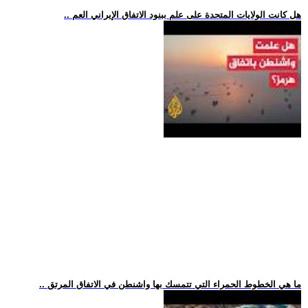
.. هل كانت الولايات المتحدة على علم ببنود الاتفاق الإيراني العم
.. ما هي الخطوط الحمراء التي تتمسك بها واشنطن في الاتفاق المرتق