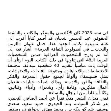
في سنة 2023 كان الأكاديمي والمفكر والكاتب والناشط
الحقوقي عبد الحسين شعبان قد أصدر كتاباً أقرب إلى
عتبة تمهيدية لكتابه الجديد هذا، حمل عنوان «الزمن
والنخب ــ في أنطولوجيا الثقافة العربية»؛ أشار فيه إلى
أنه لم يدرج الشخصيات العراقية ضمن الشخصيات
العربية الـ48 التي تناولها في ذلك الكتاب. اليوم ارتأى أن
الوقت بات مناسباً لتقديم 40 شخصية مبدعة، مختلفة
الاختصاصات والاتجاهات، ومتنوعة النتاجات والاجتهادات،
تمثل فسيسفاء وألواناً لجميع حقول المعرفة والفكر
والثقافة والفن والادب». وبذلك شملت خيارات شعبان
أعمال مفكرين، وقادة رأي، وشعراء، وأدباء، وفنانين،
وكتّاباً ونقاداً، من الرجال والنساء».
ففي ميدان الشعر مثلاً، نقرأ عن أحمد الصافي النجفي،
بدر شاكر السياب، بلند الحيدري، حميد سعيد، سعدي
يوسف، شيركو بيكه س، محمد مهدي الجواهري، ومظفر