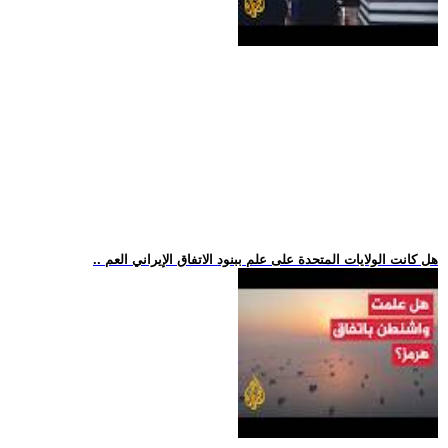
.. هل كانت الولايات المتحدة على علم ببنود الاتفاق الإيراني العم