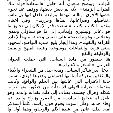
النواب. ويوضح شعبان أنه حاول «استعادةأجواء تلك
الفترات الزمنية»، لأنه لم يعش بعضها، ووقف عند تخوم
بعضها الأخرى، وثالثة شهدها، ورابعة تغلغل فيها بل عاش
«تفاصيلها وصراعاتها، بمدّها وجزرها»؛ وفي اختتام
مقدمة الكتاب يكتب: « سعيت قدر الإمكان إلى تجاوز ما
هو دعائي وتبشيري وإيماني، إلى ما هو تساؤلي ونقدي
وعقلاني، وهو ما طبقته على نفسي وجعلته منهجاً لإعادة
القراءة والتقييم». وهذا إيجاز بليغ، شديد التواضع، لمجهود
بحثي فريد، والتماعات موسوعية رفيعة المنهج والقصد
والوظيفة والنفع.
هنا سطور من مادة السياب، التي حملت العنوان
الفرعي: «الشعر والاغتراب»:
«دخل بدر شاكر السياب، ومعه جيل من الشعراء والأدباء
والمثقفين معركة أساسها اجتماعي وجذرها فردي، بسبب
حالة الاغتراب التي عاشها بين الحلم والواقغ. وكانت
مقدمات اغترابه الاولى قد بدأت من جيكور، منها غرابة
شكله وهزال جسمه، يضاف إلى ذلك فقدانه والدته وهو
طفل لم يتجاوز السادسة من العمر، وزواج والده، ثم
وفاة جدته. وظل الموت يحوم فوق رأسه، كلما استذكر
أمه. لذلك عانى من شدة الألم والوحدو، وهما أول ما