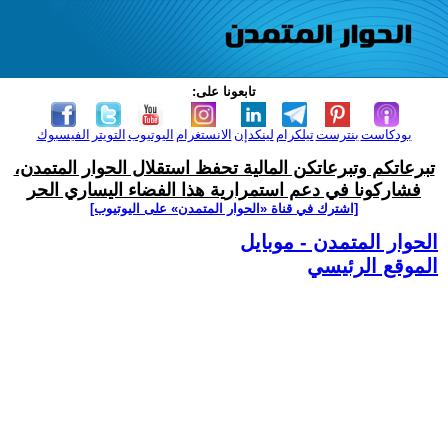
تابعونا على:
بودكاست
بنترست
تيلكرام
لينكدإن
الانستغرام
اليوتيوب
التويتر
الفيسبوك
تبرعاتكم وتبرعاتكن المالية تحفظ استقلال الحوار المتمدن،
فشاركونا في دعم استمرارية هذا الفضاء اليساري الحر
[اشترك في قناة ‫«الحوار المتمدن» على اليوتيوب]
الحوار المتمدن - موبايل
الموقع الرئيسي