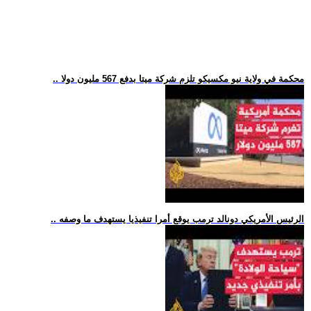
.. محكمة في ولاية نيو مكسيكو تلزم شركة ميتا بدفع 567 مليون دولا
.. الرئيس الأمريكي دونالد ترمب يوقع أمرا تنفيذيا يستهدف ما وصفه