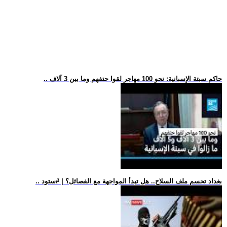
.. حاكم سبتة الإسبانية: نحو 100 مهاجر لقوا حتفهم وما بين 3 آلاف
.. بغداد تحسم ملف السلاح.. هل تبدأ المواجهة مع الفصائل؟ | #ستود