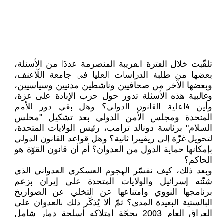
تلقّيت خلال الفترة القريبة المنصرمة عددًا من الأسئلة،
بعضها من طلبة الدراسات العليا في جامعة اللّاعنف،
وبعضها الآخر من صحافيين وناشطين مدنيين وسياسيين،
وغالبية هذه الأسئلة تدور حول حرب الإبادة على غزة،
وأين فاعلية القانون الدولي؟ وهل بقي دور للأمم
المتحدة ومجلس الأمن الدولي بعد تشكيل "مجلس
السلام" برئاسة دونالد ترامب، رئيس الولايات المتحدة،
لتحويل غزّة إلى ريفييرا ثانية؟ وهل قواعد القانون الدولي
بإمكانها حماية الدول من العدوان؟ أم أن قانون القوّة هو
الحاكم؟
وبعد ذلك، كيف نفسّر الهجوم العسكري العدواني الذي
شنّته إسرائيل والولايات المتحدة على إيران بزعم
برنامجها النووي وامتناعها عن التخلي عن الصواريخ
البالستية البعيدة المدى؟ ثمّ ألا يُذكّر ذلك بالعدوان على
العراق العام 2003 بحجّة امتلاكه أسلحة دمار شامل