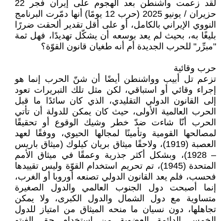
لقد زعمت واشنطن بعد الهجوم على إيران فجر 22
حزيران / يونيو 2025 (حرب 12 يومًا) أنها دمّرت البرنامج
النووي الإيراني بالكامل، أو على أقل تقدير ألحقت ضررًا
بليغًا به، بحيث لم يعد بوسعه أن يشكّل تهديدًا، فهل ثمة
"مبرِّر" للحرب الجديدة أم أنه طغيان قانون القوّة؟
حرب وقائية
تزعم تل أبيب وواشنطن أيضًا أن شنّ الحرب إنما هو
إجراء وقائي أو استباقي، لكن مثل تلك التبريرات تعود
إلى القانون الدولي التقليدي، الذي كان سائدًا ما قبل
الحرب العالمية الأولى، حيث كان يمكن للدولة أن تأتي
الحرب أنّا شاءت ضدّ خطر وشيك الوقوع أو تحقيقًا
لمصالحها القومية وتأمينًا لمجالها الحيوي، ووفقًا لعهد
العصبة (1919)، ولاحقًا ميثاق بريان كيلوك (ميثاق باريس
– 1928)، وبشكل أكثر جذرية وعمقًا في ميثاق الأمم
المتحدة (1945)، تم تحريم استخدام القوّة وليس تقييدها
فحسب، فلم يعد القانون الدولي تصنعه أوروبا أو الغرب،
إنما أصبحت دول الجنوب العالمي والدول الصغيرة
متساوية مع دول الشمال والدول الكبرى، ولا يمكن
تجاهلها، دون نسيان ما منحه الميثاق من امتياز للدول
الخمس الدائمة العضوية من استخدام حق الفيتو