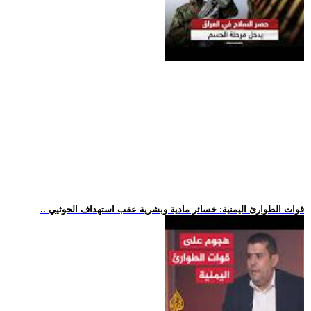
.. قوات الطوارئ اليمنية: خسائر مادية وبشرية عقب استهداف الحوثيي