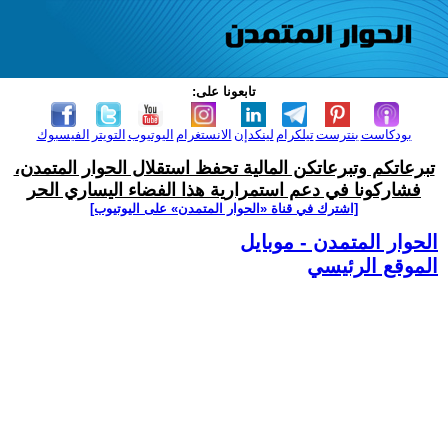
تابعونا على:
بودكاست
بنترست
تيلكرام
لينكدإن
الانستغرام
اليوتيوب
التويتر
الفيسبوك
تبرعاتكم وتبرعاتكن المالية تحفظ استقلال الحوار المتمدن،
فشاركونا في دعم استمرارية هذا الفضاء اليساري الحر
[اشترك في قناة ‫«الحوار المتمدن» على اليوتيوب]
الحوار المتمدن - موبايل
الموقع الرئيسي