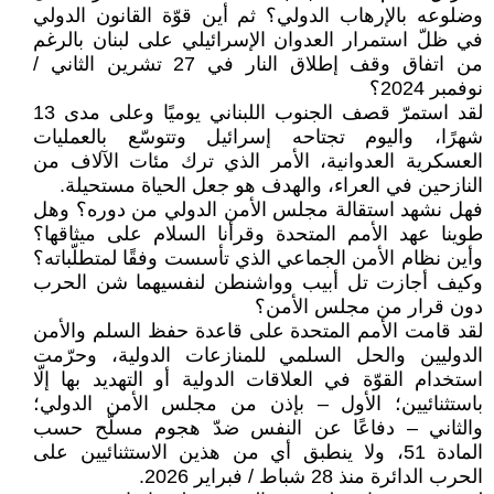
وضلوعه بالإرهاب الدولي؟ ثم أين قوّة القانون الدولي
في ظلّ استمرار العدوان الإسرائيلي على لبنان بالرغم
من اتفاق وقف إطلاق النار في 27 تشرين الثاني /
نوفمبر 2024؟
لقد استمرّ قصف الجنوب اللبناني يوميًا وعلى مدى 13
شهرًا، واليوم تجتاحه إسرائيل وتتوسّع بالعمليات
العسكرية العدوانية، الأمر الذي ترك مئات الآلاف من
النازحين في العراء، والهدف هو جعل الحياة مستحيلة.
فهل نشهد استقالة مجلس الأمن الدولي من دوره؟ وهل
طوينا عهد الأمم المتحدة وقرأنا السلام على ميثاقها؟
وأين نظام الأمن الجماعي الذي تأسست وفقًا لمتطلّباته؟
وكيف أجازت تل أبيب وواشنطن لنفسيهما شن الحرب
دون قرار من مجلس الأمن؟
لقد قامت الأمم المتحدة على قاعدة حفظ السلم والأمن
الدوليين والحل السلمي للمنازعات الدولية، وحرّمت
استخدام القوّة في العلاقات الدولية أو التهديد بها إلّا
باستثنائيين؛ الأول – بإذن من مجلس الأمن الدولي؛
والثاني – دفاعًا عن النفس ضدّ هجوم مسلّح حسب
المادة 51، ولا ينطبق أي من هذين الاستثنائيين على
الحرب الدائرة منذ 28 شباط / فبراير 2026.