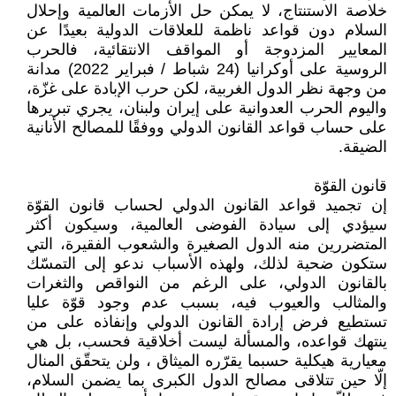
خلاصة الاستنتاج، لا يمكن حل الأزمات العالمية وإحلال
السلام دون قواعد ناظمة للعلاقات الدولية بعيدًا عن
المعايير المزدوجة أو المواقف الانتقائية، فالحرب
الروسية على أوكرانيا (24 شباط / فبراير 2022) مدانة
من وجهة نظر الدول الغربية، لكن حرب الإبادة على غزّة،
واليوم الحرب العدوانية على إيران ولبنان، يجري تبريرها
على حساب قواعد القانون الدولي ووفقًا للمصالح الأنانية
الضيقة.
قانون القوّة
إن تجميد قواعد القانون الدولي لحساب قانون القوّة
سيؤدي إلى سيادة الفوضى العالمية، وسيكون أكثر
المتضررين منه الدول الصغيرة والشعوب الفقيرة، التي
ستكون ضحية لذلك، ولهذه الأسباب ندعو إلى التمسّك
بالقانون الدولي، على الرغم من النواقص والثغرات
والمثالب والعيوب فيه، بسبب عدم وجود قوّة عليا
تستطيع فرض إرادة القانون الدولي وإنفاذه على من
ينتهك قواعده، والمسألة ليست أخلاقية فحسب، بل هي
معيارية هيكلية حسبما يقرّره الميثاق ، ولن يتحقّق المنال
إلّا حين تتلاقى مصالح الدول الكبرى بما يضمن السلام،