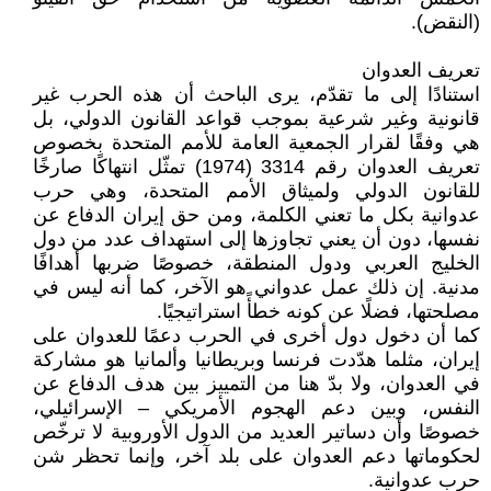
(النقض).
تعريف العدوان
استنادًا إلى ما تقدّم، يرى الباحث أن هذه الحرب غير
قانونية وغير شرعية بموجب قواعد القانون الدولي، بل
هي وفقًا لقرار الجمعية العامة للأمم المتحدة بخصوص
تعريف العدوان رقم 3314 (1974) تمثّل انتهاكًا صارخًا
للقانون الدولي ولميثاق الأمم المتحدة، وهي حرب
عدوانية بكل ما تعني الكلمة، ومن حق إيران الدفاع عن
نفسها، دون أن يعني تجاوزها إلى استهداف عدد من دول
الخليج العربي ودول المنطقة، خصوصًا ضربها أهدافًا
مدنية. إن ذلك عمل عدواني هو الآخر، كما أنه ليس في
مصلحتها، فضلًا عن كونه خطأً استراتيجيًا.
كما أن دخول دول أخرى في الحرب دعمًا للعدوان على
إيران، مثلما هدّدت فرنسا وبريطانيا وألمانيا هو مشاركة
في العدوان، ولا بدّ هنا من التمييز بين هدف الدفاع عن
النفس، وبين دعم الهجوم الأمريكي – الإسرائيلي،
خصوصًا وأن دساتير العديد من الدول الأوروبية لا ترخّص
لحكوماتها دعم العدوان على بلد آخر، وإنما تحظر شن
حرب عدوانية.