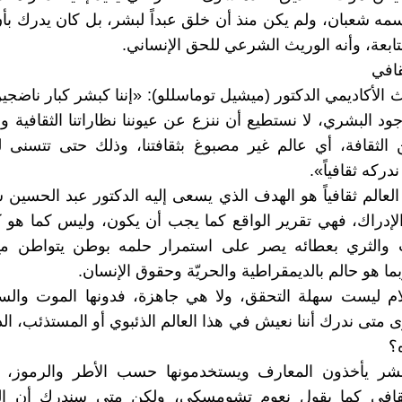
سمه شعبان، ولم يكن منذ أن خلق عبداً لبشر، بل كان يدرك بأ
تابعة، وأنه الوريث الشرعي للحق الإنساني.
قافي
 الأكاديمي الدكتور (ميشيل توماسللو): «إننا كبشر كبار ناضجي
جود البشري، لا نستطيع أن ننزع عن عيوننا نظاراتنا الثقافية و
 الثقافة، أي عالم غير مصبوغ بثقافتنا، وذلك حتى تتسنى لن
ندركه ثقافياً».
لعالم ثقافياً هو الهدف الذي يسعى إليه الدكتور عبد الحسين ش
 الإدراك، فهي تقرير الواقع كما يجب أن يكون، وليس كما هو 
ب والثري بعطائه يصر على استمرار حلمه بوطن يتواطن م
ما هو حالم بالديمقراطية والحريّة وحقوق الإنسان.
لام ليست سهلة التحقق، ولا هي جاهزة، فدونها الموت والس
رى متى ندرك أننا نعيش في هذا العالم الذئبوي أو المستذئب، ا
؟
بشر يأخذون المعارف ويستخدمونها حسب الأطر والرموز
ثقافي كما يقول نعوم تشومسكي، ولكن متى سندرك أن ال