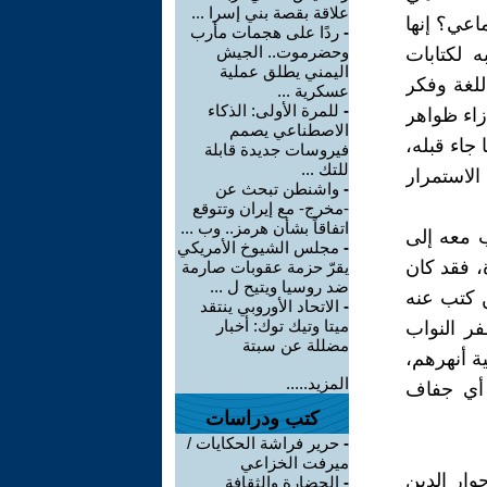
علاقة بقصة بني إسرا ...
اعي؟ إنها
-
ردًا على هجمات مأرب
وحضرموت.. الجيش
ه لكتابات
اليمني يطلق عملية
للغة وفكر
عسكرية ...
-
للمرة الأولى: الذكاء
زاء ظواهر
الاصطناعي يصمم
 جاء قبله،
فيروسات جديدة قابلة
للتك ...
 الاستمرار
-
واشنطن تبحث عن
-مخرج- مع إيران وتتوقع
اتفاقاً بشأن هرمز.. وب ...
 معه إلى
-
مجلس الشيوخ الأمريكي
ة، فقد كان
يقرّ حزمة عقوبات صارمة
ضد روسيا ويتيح ل ...
ن كتب عنه
-
الاتحاد الأوروبي ينتقد
ميتا وتيك توك: أخبار
فر النواب
مضللة عن سبتة
ة أنهرهم،
المزيد.....
 أي جفاف
كتب ودراسات
-
حرير فراشة الحكايات /
ميرفت الخزاعي
وار الدين
-
الحضارة والثقافة