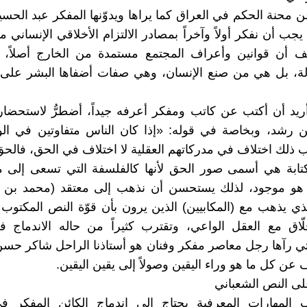
عن محنة الحكم في العراق كما يراها ويدوّنها المفكر عبد الحس
نا يجب أن نفكر أولاً وآخراً بمصادر الالتزام الأخلاقي الإنساني 
 أن قوانين وأعراف المجتمع مستمدة من الخارج أصلاً، و
لة، بل هي من صنع الإنسان، وهي صفات أضفاها البشر عل
ريد أن أكتب عن كاتب ومفكر أعرفه جيداً، أضطرُّ لاستحضار
بن رشد، وبخاصة في قوله: «إذا كان الناس متفاوتين في ال
ذلك اختلاف في مدركاتهم العقلية لا اختلاف في الحق، فالحق
لكتابة هي أسمى صور الحق لأنها كالفلسفة التي تسعى إلى 
 هو موجود، لذلك يستحسن أن نذهب إلى معتقد (محمد بن عب
لذي يذهب مع (المكابيين) الذين يرون بأن قوّة النص المكتو
لّاق مع العقل الواعي، وتقترب كثيراً من حاله الاندماج 
لتي رآها رجل معاصر مفكر وفنان هو أستاذنا الراحل شاكر حس
 عن كل ما هو وراء اليقين وصولاً إلى يقين اليقين.
ى النص الشعباني
 المهارات المعرفية يحتاج إلى اندماج الكائن المفكر ف