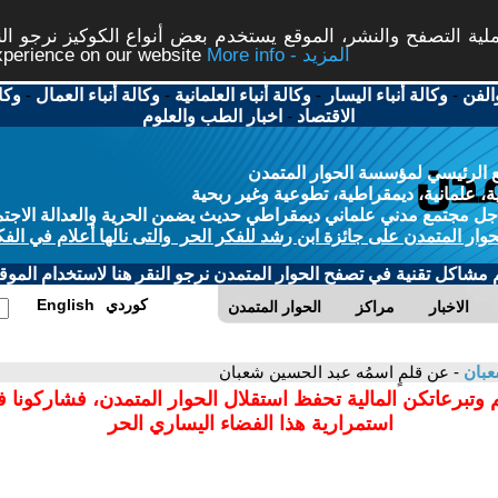
ة التصفح والنشر، الموقع يستخدم بعض أنواع الكوكيز نرجو النق
More info - المزيد
experience on our website
الفن
-
وكالة أنباء اليسار
-
وكالة أنباء العلمانية
-
وكالة أنباء العمال
-
وكا
الاقتصاد
-
اخبار الطب والعلوم
 الرئيسي لمؤسسة الحوار المتمدن
، علمانية، ديمقراطية، تطوعية وغير ربحية
ل مجتمع مدني علماني ديمقراطي حديث يضمن الحرية والعدالة الاجتم
حوار المتمدن على جائزة ابن رشد للفكر الحر والتى نالها أعلام في الفك
م مشاكل تقنية في تصفح الحوار المتمدن نرجو النقر هنا لاستخدام الموقع
كوردي
English
الاخبار
مراكز
الحوار المتمدن
عبان
- عن قلمٍ اسمُه عبد الحسين شعبان
 وتبرعاتكن المالية تحفظ استقلال الحوار المتمدن، فشاركونا 
استمرارية هذا الفضاء اليساري الحر