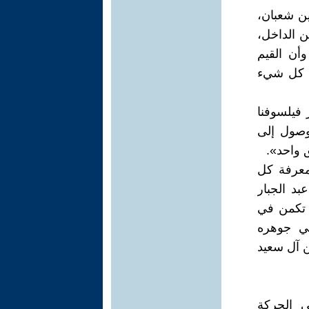
ين شعبان،
من الداخل،
أن القيم
ى كل شيء
 فيلسوفنا
وصول إلى
 واحد».
معرفة كل
د الجبار
ب تكمن في
في جوهره
ن آل سعيد
ي الحركة