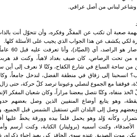
 وشاعر لبناني من أصل عراقي.
 مهمة صعبة أن تكتب عن المفكّر وفكره، وأن تتحوّل أنت بالذا
ارة لكي يكشف عن هذا الجواب الذي يجيب على الأسئلة كلها.
ترى كيف صار هو الراصد، أي
ه من تحت الرصاص، كان صيف بغداد لاهباً، وكنت قد هربت
 من ساحة السباع في شارع الكفاح، وكنّا لا نعرف إلى أين سن
؟ انسحبنا إلى زقاق في منطقة الفضل، لندخل جامعاً، وكا
ة، فوقفنا مع الجموع لنصلي وعيوننا ترصد كلّ حركة، حتى زال
 اتّخذ منفاه، وكنّا نتصل ببعضنا مراراً، وكان شعبان المفكر الإن
ليقظة، وهو يتابع أوضاع المنفيين الذين وصل بعضهم حد
بعضهم وصل إلى البلدان التي تستقبل الشمس قبل الجميع، و
مرار، وكأنه وُلد وهو يحمل قلماً بيده وورقة يخطّ عليها أف
لأصدقاء، وكنت أسميه (بروليتار) الكتابة، وكنت أرسم وأم
 يكن موت الصديق عنده سوى الحافز كي يعيد إحياء ذكراه، ذ