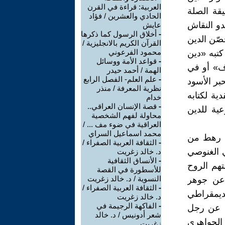
العربية: قراءة في القرن
يقة الصلة
الحادي والعشرين / فؤاد
بدو النقاش
عايش
-
أخلاق الرسول كما ذكرها
صّن الدين
القرآن الكريم بالانجليزية /
محمود الفرعوني
كتبه «دين
-
قواعد الأمة ووسائل
اف» أو في
الهمة / أحمد حيدر
-
علم العلم- الفصل الرابع
حبر الأسود
نظرية المعرفة / منذر
 والذي ضمّ 40 مساهمة نقدية لكتابه
خدام
-
قصة الإنسان العراقي..
عية للدين
محاولة لفهم الشخصية
العراقية في ضوء مف ... /
محمد اسماعيل السراي
لى رهط من
-
الثقافة العربية الصفراء /
ي الغنوصي
د. خالد زغريت
-
الأنساق الثقافية
تهم الروح
للأسطورة في القصة
النسوية / د. خالد زغريت
 عن جوهر
-
الثقافة العربية الصفراء /
لديمقراطي
د. خالد زغريت
-
الفاكهة الرجيمة في
ب عن رجل
شعر أدونيس / د. خالد
الجواهري
زغريت