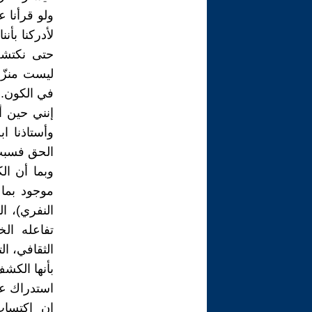
ولو قرأنا 
لأدركنا بأن
حتى نكتشف
ليست منزّ
في الكون.
إنني حين أ
وأستاذنا ا
الحق فسبب 
وبما أن ا
موجود بما
النفري)، ا
تفاعله الخ
الثقافي، ا
بأنها الكشف
استدراك عل
إن اكتساب