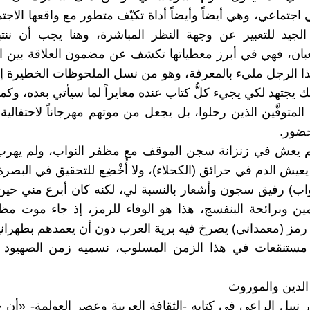
جتماعي، وهي أيضاً وأيضاً أداة تكيّف متطور مع واقعها الاجتم
الجيد للتعبير عن وجهة النظر المباشرة، وهنا يجب أن ننتب
بان، فهي في أبرز معطياتها تكشف عن مضمون العلاقة بين ا
هذا الرجل مليء بالمعرفة، وهو من نسل الملحوظات الخطيرة إ
ك يجتهد لكي يجيء كلُّ كتاب عنده مغايراً لما سيأتي بعده، وكما
 المتوفَّين الذين رحلوا، بل يجعل من موتهم مهرجاناً لاحتفالية
حضور.
م يعش في زنزانة سجن الموقف مع مظفر النواب، ولم يهرب
 يعيش الدم في حرائق (الكحلاء)، ولا أُخْضِع للتحقيق في البصر
اب) رفيق سجون وأشعار بالنسبة لي، لكنه كان أبرع مني حي
مين وبرائحة البنفسج، هذا هو الوفاء للرمز، إذ جاء موت مظ
 رمز (معمداني) يصرخ فيه برية العرب دون أن يعمدهم بطهراني
 مستنقعات في هذا الزمن المسلوب، نسميه زمن الصهيود
 الدين والموروث
 نبيل الراعي في كتابه -الثقافة العربية وعصر العولمة- «أن ح