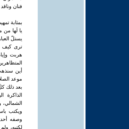
فنان وناقد
بمثابة تمهيد
يا لَها من
يستلّ العب
هربت وإيا
المتظاهرين
أين سنذهب
موعد الصلا
بعد ذلك كلّ
الذاكرة ا
الشمالي، و
ويكتب باست
وصفه أحد ا
لكتبه، ولم