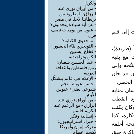
ولكن!!
-
من أوراق نوري عبد
الرزاق: المطرود من
بريطانيا لاجئًا في مصر
-
عن أية سيادة يتحدثون؟
-
عيون من يوميات نصف
ت إلى قلم
قرن
-
ما جدوى الكتابة؟
-
التويجري بنّاء الجسور
 (الصيّاد)، وأنا تعرفت عليه قبل 60 عاماً (طريدة)،
-
فخاخ إبستين
 مع بقية
الكوموتراجيدية
-
عبد الحسين شعبان:
تّجه وإلى
زمن فلسطين والثقافة
العربية
ن قد حان
-
الإعلام في عالم يتشكّل
 الخطر.
-
حسن عوينه - نجم
شيوعي يضيء عبوس
سان بمثابه
الأيام
ود القطب
-
من أوراق نوري عبد
الرازق - مع الزعيم عبد
كان يكتب
الكريم قاسم
كاره، كما
-
إنسانية وفكر
-
خبراء استراتيجيون:
نحه أغلفة
معركة إيران وأمريكا
اكرة حية،
تكسير عظام