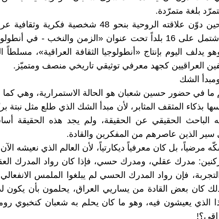
مرّد بلغة متمرّدة.
ولم ينس حين دوّن علاقته الروحية بنحو 48 شخصية فكرية و
في كتاب اشتمل على 16 بلداً تحت عنوان «الزمن والنخب - في أنطو
هو يدلف اليوم بإنتاج «أنطولوجيا الثقافة العراقية»، مسلطاً 
فين العراقيين كجهد معرفي توثيقي تاريخي منصف ومتميّز.
ومبدأ الشك
م ما في حضور حسين شعبان هو الحالة الاستمرارية، وهي كما أ
ها بذكاء المثقف المثابر، لأن مبدأ الشك الذي طلع مثل نبتة بريّة
 الباحث الحقيقي عن الحقيقة، ولم يجد هذه الحقيقة أساسا
 سير الذين عاصرهم من المفكرين والقادة.
ه مرضياً، بل كان معرفياً ديكارتياً، لأن العالم الذي نعيشه الآ
كنين: مدرك عقلي، ومدرك حسي، فإذا كان رواد المدرك العق
لتجربة، فإن رواد المدرك الحسي لم يبلغوا الملمس الانفعالي
لك كان بعض القادة من يساريي العراق، يحلمون بأن يكون ل
ا الذي يعيشون فيه، وهو ما كان يحلم به شعبان كنخبوي رو
اقي؟!