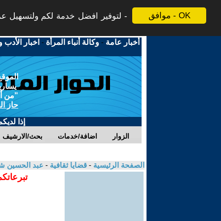
موافق - OK
لتوفير افضل خدمة لكم ولتسهيل عملي
أخبار عامة
-
وكالة أنباء المرأة
-
اخبار الأدب و
الموقع
يسارية
"من أج
حاز ال
إذا لديك
الزوار
اضافة/خدمات
بحث/الارشيف
الصفحة الرئيسية
-
قضايا ثقافية
-
عبد الحسين ش
تبرعاتكم