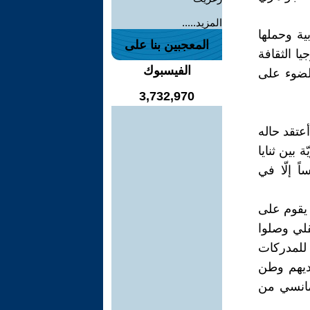
المزيد.....
ثقافية عربية وحملها
المعجبين بنا على
لوجيا الثقافة
الفيسبوك
الضوء على
3,732,970
عتقد حاله
 بين ثنايا
ً إلّا في
ن يقوم على
لي وصلوا
 للمدركات
ديهم وطن
مانسي من