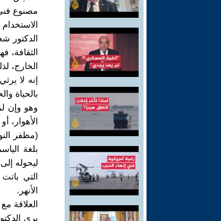
مصنوع فني ا
الاستخدام 
الدكتور شع
الثقافة، ف
الخارج، لذل
إنه لا يرثي
بالحياة وال
وهو وإن ل
الأهوار، أو
(مظفر النو
بلغة الياس
ليحوله إلى
التي باتت
الأنهر.
العلاقة مع
يرى الدكتور