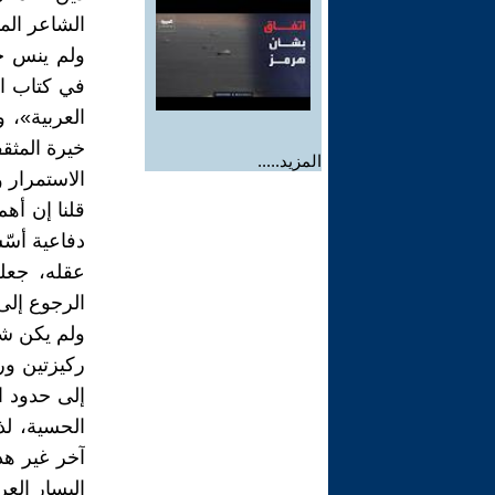
الشاعر المت
العربية»، و
خيرة المثق
المزيد.....
الاستمرار 
قلنا إن أه
دفاعية أسّس
عقله، جعله
الرجوع إلى
ولم يكن شكّ
ركيزتين ور
إلى حدود ا
الحسية، لذ
آخر غير هذ
اليسار العر