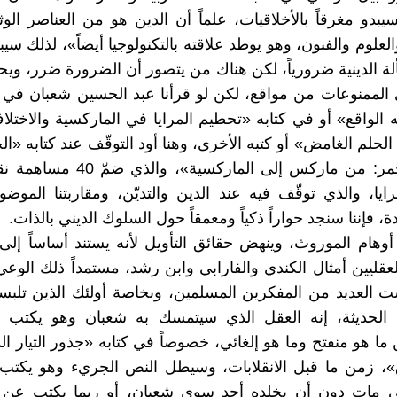
يبدو مغرقاً بالأخلاقيات، علماً أن الدين هو من العناصر الوث
لعلوم والفنون، وهو يوطد علاقته بالتكنولوجيا أيضاً»، لذلك سي
ة الدينية ضرورياً، لكن هناك من يتصور أن الضرورة ضرر، ويح
الممنوعات من مواقع، لكن لو قرأنا عبد الحسين شعبان في 
 الواقع» أو في كتابه «تحطيم المرايا في الماركسية والاختل
 الحلم الغامض» أو كتبه الأخرى، وهنا أود التوقّف عند كتابه «ال
والحبر الأحمر: من ماركس إلى الماركسية»،
ايا، والذي توقّف فيه عند الدين والتديّن، ومقاربتنا الموضو
، فإننا سنجد حواراً ذكياً ومعمقاً حول السلوك الديني بالذات.
وهام الموروث، وينهض حقائق التأويل لأنه يستند أساساً إ
لعقليين أمثال الكندي والفارابي وابن رشد، مستمداً ذلك الوع
ت العديد من المفكرين المسلمين، وبخاصة أولئك الذين تلبس
ية الحديثة، إنه العقل الذي سيتمسك به شعبان وهو يكتب
 ما هو منفتح وما هو إلغائي، خصوصاً في كتابه «جذور التيار ا
»، زمن ما قبل الانقلابات، وسيطل النص الجريء وهو يكت
ي مات دون أن يخلده أحد سوى شعبان، أو ربما يكتب عن 