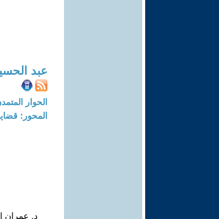
عبد الحسي
الحوار المتمدن-العدد: 8653 - 26
المحور: قضايا 
د. عمران ا