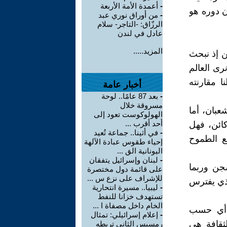
-
أعمدة الأمة الأربعة
ن دوره هو
-
من أوراق نوري عبد
الرزّاق: -التاجر- سلام
عادل في لندن
المزيد.....
ن إذ نبحث
نرى العالم
ا مقارنته
أخبار عامة
-
بعد 87 عامًا.. لوحة
مسروقة خلال
عبان، أما
الهولوكوست تعود إلى
أحد أقرب ...
كائن، فهل
-
في أثينا.. جماعة تُعيد
ع الطموح
إحياء طقوس عبادة الآلهة
اليونانية الق ...
-
لبنان وإسرائيل يتفقان
جن وربما
على قائمة دول مختصرة
للإشراف على نزع س ...
لذي يفترس
-
ليبيا.. مسيرة انتحارية
تستهدف خزانا للنفط
الخام داخل مصفاة ا ...
، أي حسب
-
إعلام إسرائيلي: تمثال
ثقافة هي
رمسيس الثاني تربطه