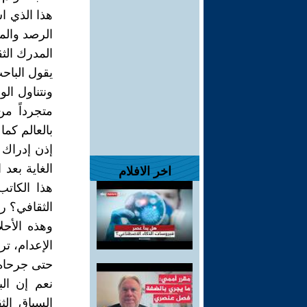
هذا الذي ا
الرصد والم
المدرك الث
يقول الباحث
ونتناول الو
متجرداً من
بالعالم كما 
إذن إدراك ا
الغاية بعد
اخر الافلام
هذا الكات
الثقافي؟ رب
وهذه الأح
الإعدام، ت
حتى جرحاه
نعم إن ال
السياق ال