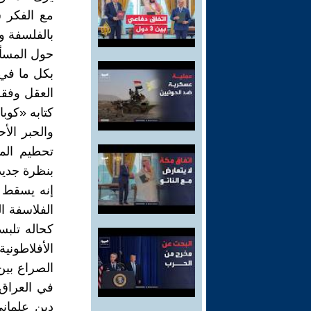
مع الفكر س
بالفلسفة وا
حول المسأل
بكل ما في 
العقل وفقه
كتابه «كوبا
تحطيم المر
بنظرة جديدة
إنه يسقط أ
الفلاسفة ا
كحاله تلبس
الأفلاطون
الصراع بين
في العراق
دين علمان