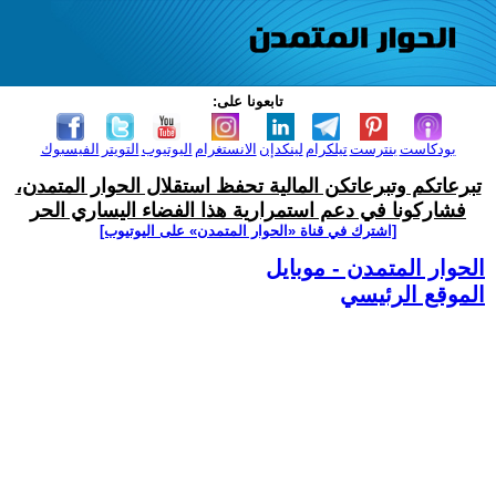
تابعونا على:
بودكاست
بنترست
تيلكرام
لينكدإن
الانستغرام
اليوتيوب
التويتر
الفيسبوك
تبرعاتكم وتبرعاتكن المالية تحفظ استقلال الحوار المتمدن،
فشاركونا في دعم استمرارية هذا الفضاء اليساري الحر
[اشترك في قناة ‫«الحوار المتمدن» على اليوتيوب]
الحوار المتمدن - موبايل
الموقع الرئيسي