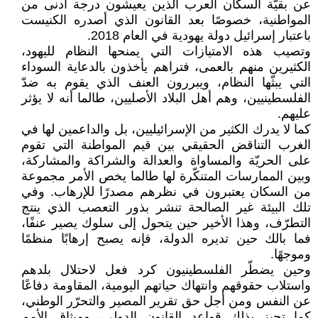
عن بقيّة السكان العرب الذين يعيشون درجة أدنى من
المواطنية، خصوصًا بعد القانون الذي أصدره الكنيست
باعتبار إسرائيل دولة يهودية في العام 2018.
وتصيب هذه الامتيازات التي يمنحها النظام لليهود،
الكثيرين منهم بالعمى، فتراهم يأخذون بالدعاية السوداء
التي يبثّها النظام، ويبررون العنف الذي يقوم به ضدّ
الفلسطينيين، وهم أهل البلاد الأصليين، طالما أنه لا يؤثر
عليهم.
كما لا يدرك الكثير من الإسرائيليين، بل والداعمين لها في
الغرب التناقض الحقيقي بين قيم المواطنة التي تقوم
على الحريّة والمساواة والعدالة والشراكة والمشاركة،
وبين الممارسات المتنكّرة لها طالما يخص الأمر مجموعة
من السكان يعتبرون في نظرهم مصدرًا للإرهاب. وفي
تلك البيئة غير الصالحة تنشر بذور التعصب الذي ينتج
التطرّف، وهذا الأخير حين يتحول إلى سلوك يصير عنفًا،
فما بالك حين تديره الدولة، فإنه يصبح إرهابًا منظمًا
وموجهًا.
وحين يضطّر الفلسطينيون كرد فعل لاحتلال بلدهم
واستلاب حقوقهم وانتهاك حياتهم اليومية، المقاومة دفاعًا
عن النفس ومن أجل حق تقرير المصير والتحرّر الوطني،
كما تجيز بذلك قواعد القانون الدولي، وميثاق الأمم