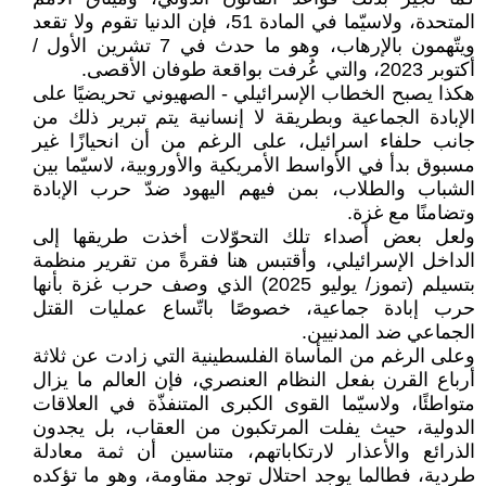
المتحدة، ولاسيّما في المادة 51، فإن الدنيا تقوم ولا تقعد
ويتّهمون بالإرهاب، وهو ما حدث في 7 تشرين الأول /
أكتوبر 2023، والتي عُرفت بواقعة طوفان الأقصى.
هكذا يصبح الخطاب الإسرائيلي - الصهيوني تحريضيًا على
الإبادة الجماعية وبطريقة لا إنسانية يتم تبرير ذلك من
جانب حلفاء اسرائيل، على الرغم من أن انحيازًا غير
مسبوق بدأ في الأواسط الأمريكية والأوروبية، لاسيّما بين
الشباب والطلاب، بمن فيهم اليهود ضدّ حرب الإبادة
وتضامنًا مع غزة.
ولعل بعض أصداء تلك التحوّلات أخذت طريقها إلى
الداخل الإسرائيلي، وأقتبس هنا فقرةً من تقرير منظمة
بتسيلم (تموز/ يوليو 2025) الذي وصف حرب غزة بأنها
حرب إبادة جماعية، خصوصًا باتّساع عمليات القتل
الجماعي ضد المدنيين.
وعلى الرغم من المأساة الفلسطينية التي زادت عن ثلاثة
أرباع القرن بفعل النظام العنصري، فإن العالم ما يزال
متواطئًا، ولاسيّما القوى الكبرى المتنفذّة في العلاقات
الدولية، حيث يفلت المرتكبون من العقاب، بل يجدون
الذرائع والأعذار لارتكاباتهم، متناسين أن ثمة معادلة
طردية، فطالما يوجد احتلال توجد مقاومة، وهو ما تؤكده