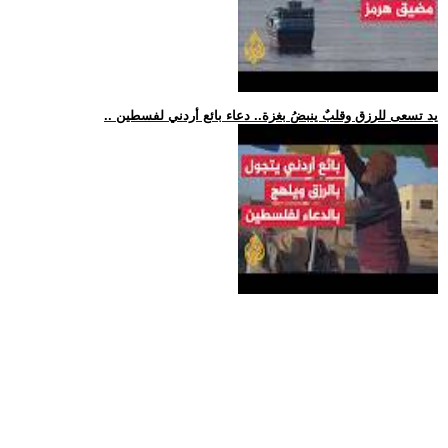
.. يد تسعى للرزق وقلبٌ ينبضُ بغزة.. دعاء بائع أردني لفسطين