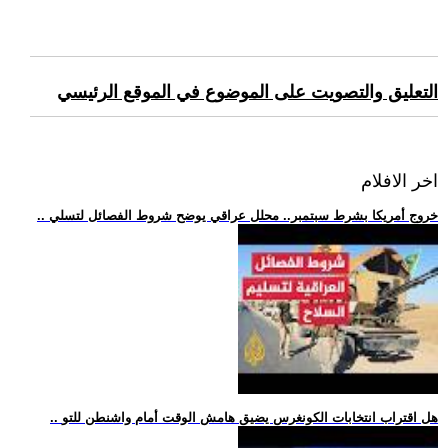
التعليق والتصويت على الموضوع في الموقع الرئيسي
اخر الافلام
.. خروج أمريكا بشرط سبتمبر.. محلل عراقي يوضح شروط الفصائل لتسلي
.. هل اقتراب انتخابات الكونغرس يضيق هامش الوقت أمام واشنطن للتو