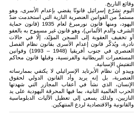
وقائع التاريخ.
اليوم تشرّع إسرائيل قانونًا يقضي بإعدام الأسرى، وهو
مستمدٌّ من القوانين العنصرية النازية التي استخدمت ضدّ
اليهود، ومنها قانون نورمبرغ لعام 1935 (قانون حماية
الشرف والدم الألماني)، وهو قانون غير مسموح به بالعفو
أو تخفيف العقوبة إلى السجن المؤبّد، إلّا في حالات
نادرة، ويُذكّر قانون إعدام الأسرى بقانون نظام الفصل
العنصري في جنوب أفريقيا (1948 – 1993) وقوانين
المستعمرات البريطانية والفرنسية، وقبلها قانون محاكم
التفتيش الإسبانية.
ويبدو أن نظام الأبرتايد الإسرائيلي لا يكتفي بممارساته
العنصرية، بل إنه يريد وأد القانون الدولي لحقوق
الإنسان، الذي نشأ في أعقاب المجازر التي شهدتها
الحرب العالمية الثانية، بما فيها المحرقة اليهودية على يد
النازيين، ولذلك يسعى إلى تعطيل الآليات الدبلوماسية
والقانونية والاقتصادية لردع المنتهكين.