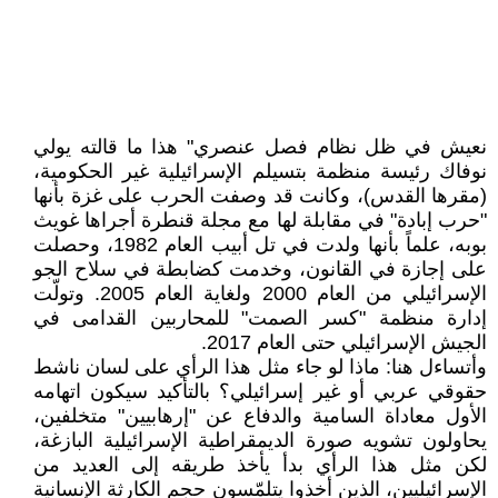
نعيش في ظل نظام فصل عنصري" هذا ما قالته يولي
نوفاك رئيسة منظمة بتسيلم الإسرائيلية غير الحكومية،
(مقرها القدس)، وكانت قد وصفت الحرب على غزة بأنها
"حرب إبادة" في مقابلة لها مع مجلة قنطرة أجراها غويث
بوبه، علماً بأنها ولدت في تل أبيب العام 1982، وحصلت
على إجازة في القانون، وخدمت كضابطة في سلاح الجو
الإسرائيلي من العام 2000 ولغاية العام 2005. وتولّت
إدارة منظمة "كسر الصمت" للمحاربين القدامى في
الجيش الإسرائيلي حتى العام 2017.
وأتساءل هنا: ماذا لو جاء مثل هذا الرأي على لسان ناشط
حقوقي عربي أو غير إسرائيلي؟ بالتأكيد سيكون اتهامه
الأول معاداة السامية والدفاع عن "إرهابيين" متخلفين،
يحاولون تشويه صورة الديمقراطية الإسرائيلية البازغة،
لكن مثل هذا الرأي بدأ يأخذ طريقه إلى العديد من
الإسرائيليين، الذين أخذوا يتلمّسون حجم الكارثة الإنسانية