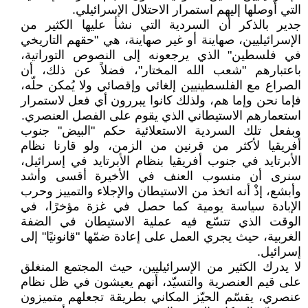
التي أوصلها إليهم استمرار الاحتلال الإسرائيلي.
جدير بالذكر أن السردية التي نشأ عليها الكثير من
الإسرائيليين، صهاينة أو غير صهاينة، هي "حقهم التاريخي
في فلسطين" الذي يرجعونه إلى النصوص التوراتية،
باعتبارهم "شعب الله المختار"، فضلاً عن ذلك، أن
الصراع مع الفلسطينيين إلغائي وإقصائي ولا يُمكن حلّه،
فإما نحن وإما هم، ولذلك كانوا يبررون أي فعل لاستمرار
استعمارهم الاستيطاني الذي يقوم على الفصل العنصري.
وبفعل تلك السردية الاستعلائية حكم "البيض" جنوب
أفريقيا لأكثر من قرنين من الزمن، ولو قارنا نظام
الأبرتايد في جنوب أفريقيا بنظام الأبرتايد في إسرائيل،
سنرى أن منسوب العنف في الأخيرة أقسى وأشد
وأبشع، إذْ أنه اتخذ من الاستيطان والإجلاء والتمييز وحرب
الإبادة سياسة يومية كما حصل في غزة مؤخرًا، في
الوقت الذي تتسّع فيه عملية الاستيطان في الضفة
الغربية، حيث يجري العمل على إعادة ضمّها "قانونيًا" إلى
إسرائيل.
لا يدرك الكثير من الإسرائيليين، حيث المجتمع المنغلق
على قيم العنصرية والتسيّد، أنهم يعيشون في ظل نظام
عنصري، يقسّم الحيّز المكاني بطريقة تجعلهم متميزون