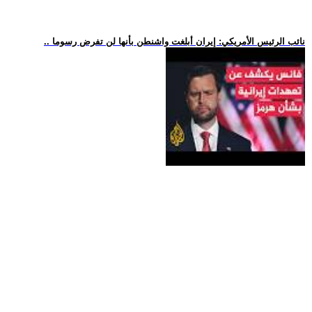
.. نائب الرئيس الأمريكي: إيران أبلغت واشنطن بأنها لن تفرض رسوما