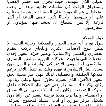
الدولي الذي شهدته، حيث يجري فيه حشر القضايا
واستغراق الوقت في نقاشات جانبية، وبعد أن يتعب
المتجادلون يتم التصويت على القضايا الجوهرية المختلف
عليها أو تسويفها، وأحيانًا تكون نصف القاعة أو أكثر
فارغة، إلّا لمن استطاع أن يحشد فيها المؤيدون أو
المعارضون.
حوار العقلانية
يقول نوري أنه بدون الحوار والعقلانية وحريّة التعبير، لا
يمكن بلوغ الأهداف الكبرى واللحاق بركب التقدم
الحضاري والعلمي والإنساني؛ ويعتبر حريّة التعبير إحدى
التحديات التي واجهت الحركات الثورية ، بشقيها اليساري
الماركسي أو القومي الاشتراكي (وأستطيع القول دون
نسيان التيار الإسلامي)، فهذه وتلك لم تتقبل الآخر بزعم
امتلاكها الحقيقة والأفضلية، لذلك فهي غير معنية بحق
التعبير (للآخر)، الذي تعتبره تجاوزًا عليها وعلى ريادتها،
وكان يؤكد ذلك باستمرار حتى في إطار الخلافات داخل
الحركة الشيوعية، وكان رأيه: أننا لا نسعى إلى الانشقاق
أو الانقسام، وإنما نريد منحنا فرصة التعبير عن آرائنا دون
تشكيل مركز موازي أو ادعاء تمثيلنا لمجموع الحركة،
وكان يؤكد أننا جزء من الحركة، لكننا نختلف معها في