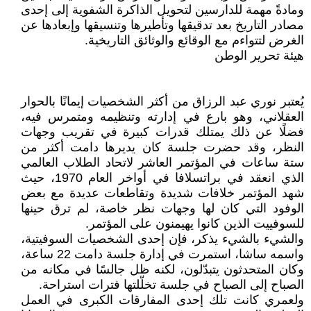
ومادةً مهمة للدارسين لتحويل الذاكرة الشفوية إلى إحدى
مصادر التاريخ بعد تدقيقها وتأطيرها وتنسيقها وإبعادها عن
الغرض لتتواءم مع الوقائع والوثائق التاريخية.
هيئة تحرير الوطن
يُعتبر نوري عبد الرزاق من أكثر الشخصيات إيمانًا بالحوار
العقلاني، وهو بارع في إدارته وتنظيمه ومتمرس فيه،
فضلًا عن ذلك يمتلك قدرات كبيرة في تقريب وجهات
النظر، وقد حضرت جلسة كان يديرها دامت أكثر من
ستة ساعات في المؤتمر العاشر لاتحاد الطلاب العالمي
الذي انعقد في براتسلافا في أواخر العام 1970، حيث
شهد المؤتمر خلافات شديدة وتقاطعات عديدة مع بعض
الوفود التي كان لها وجهات نظر خاصة، لم ترق حينها
للسوفييت الذين كانوا يهيمنون على المؤتمر.
والشيء بالشيء يذكر، فإن إحدى الشخصيات السوفيتية،
واسمه ساشا، استمرت في إدارة جلسة دامت 22 ساعة،
وكان المتحدثون يتبدّلون، لكنه ظل جالسًا في مكانه من
الصباح إلى الصباح في جلسة تخلّلتها فترات استراحة.
ولعمري كانت تلك إحدى المفارقات الكبرى في العمل