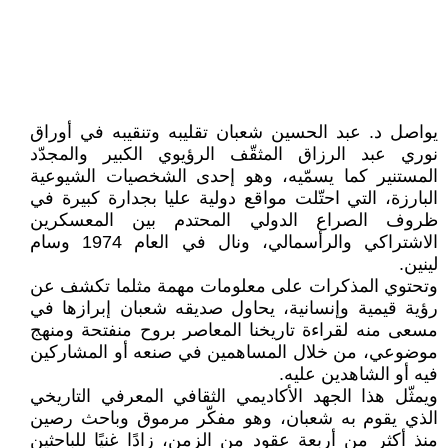
يواصل د. عبد الحسين شعبان تقليبه وتنقيبه في أوراق
نوري عبد الرزاق المثقّف الرؤيوي الكبير والمجدّد
المستنير كما يسمّيه، وهو إحدى الشخصيات الشيوعية
البارزة، التي احتّلت مواقع دولية عليا بجدارة كبيرة في
ظروف الصراع الدولي المحتدم بين المعسكرين
الاشتراكي والرأسمالي، ونال في العام 1974 وسام
لينين.
وتحتوي المذكرات على معلومات مهمة مثلما تكشف عن
رؤية قيمية وإنسانية، يحاول صديقه شعبان إبرازها في
مسعى منه لقراءة تاريخنا المعاصر بروح منفتحة ومنهج
موضوعي، من خلال المساهمين في صنعه أو المشاركين
فيه أو الشاهدين عليه.
ويمثّل هذا الجهد الأكاديمي الثقافي المعرفي التاريخي
الذي يقوم به شعبان، وهو مفكّر مرموق وباحث رصين
منذ أكثر من أربعة عقود من الزمن، زادًا غنيًا للباحثين