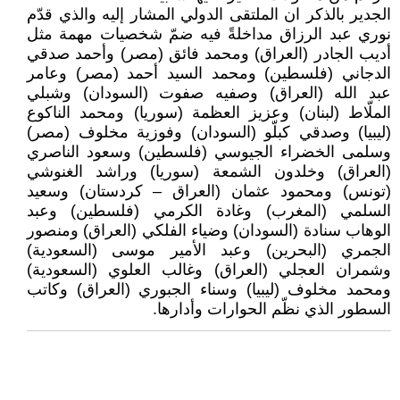
الجدير بالذكر ان الملتقى الدولي المشار إليه والذي قدّم
نوري عبد الرزاق مداخلةً فيه ضمّ شخصيات مهمة مثل
أديب الجادر (العراق) ومحمد فائق (مصر) وأحمد صدقي
الدجاني (فلسطين) ومحمد السيد أحمد (مصر) وعامر
عبد الله (العراق) وصفيه صفوت (السودان) وشبلي
الملّاط (لبنان) وعزيز العظمة (سوريا) ومحمد الناكوع
(ليبيا) وصدقي كبلّو (السودان) وفوزية مخلوف (مصر)
وسلمى الخضراء الجيوسي (فلسطين) وسعود الناصري
(العراق) وخلدون الشمعة (سوريا) وراشد الغنوشي
(تونس) ومحمود عثمان (العراق – كردستان) وسعيد
السلمي (المغرب) وغادة الكرمي (فلسطين) وعبد
الوهاب سنادة (السودان) وضياء الفلكي (العراق) ومنصور
الجمري (البحرين) وعبد الأمير موسى (السعودية)
وشمران العجلي (العراق) وغالب العلوي (السعودية)
ومحمد مخلوف (ليبيا) وسناء الجبوري (العراق) وكاتب
السطور الذي نظّم الحوارات وأدارها.