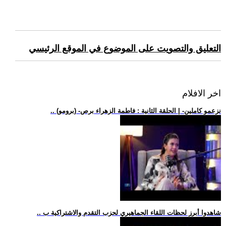
التعليق والتصويت على الموضوع في الموقع الرئيسي
اخر الافلام
.. (برومو) -نزعمو كاملين- | الحلقة الثانية : فاطمة الزهراء برص
.. شاهدوا أبرز لحظات اللقاء الجماهيري لحزب التقدم والاشتراكية ب