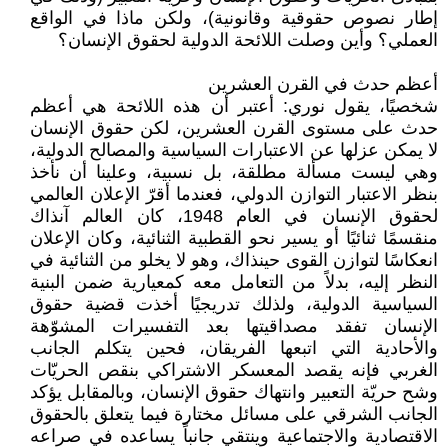
إطار نصوص حقوقية وقانونية)، ولكن ماذا في الواقع
العملي؟ وأين وصلت اللائحة الدولية لحقوق الإنسان؟
أعظم حدث في القرن العشرين
شخصيًا، يقول نوري: أعتبر أن هذه اللائحة هي أعظم
حدث على مستوى القرن العشرين، لكن حقوق الإنسان
لا يمكن عزلها عن الاعتبارات السياسية والمصالح الدولية،
وهي ليست مسألة مطلقة، بل نسبية، وعلينا أن نأخذ
بنظر الاعتبار التوازن الدولي، فعندما أقرّ الإعلان العالمي
لحقوق الإنسان في العام 1948، كان العالم آنذاك
منقسمًا ثنائيًا أو يسير نحو القطبية الثنائية، وكان الإعلان
انعكاسًا لتوازن القوى حينذاك، وهو لا يخلو من الثنائية في
النظر إليه، بدلاً من التعامل معه كمعيارية ضمن البنية
السياسية الدولية، ولذلك تدريجيًا أخذت قضية حقوق
الإنسان تفقد مصداقيتها بعد التفسيرات المشوّهة
والأحادية التي اتبعها الفريقان، فحين يتكلم الجانب
الغربي فإنه يقصد المعسكر الاشتراكي بنقص الحريّات
وشح حريّة التعبير وانتهاك حقوق الإنسان، وبالمقابل يؤكد
الجانب الشرقي على مسائل مختارة فيما يتعلق بالحقوق
الاقتصادية والاجتماعية وينتقي جانباً يساعده في صراعه