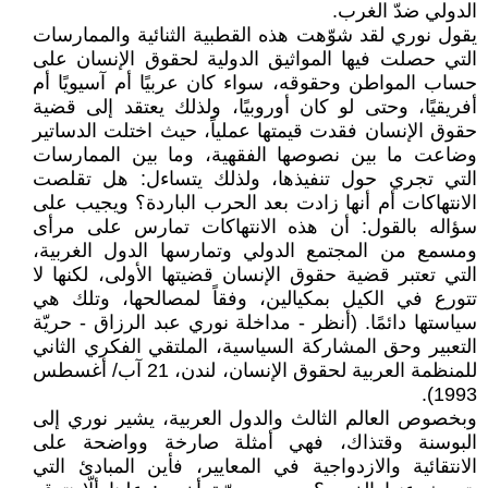
الدولي ضدّ الغرب.
يقول نوري لقد شوّهت هذه القطبية الثنائية والممارسات
التي حصلت فيها المواثيق الدولية لحقوق الإنسان على
حساب المواطن وحقوقه، سواء كان عربيًا أم آسيويًا أم
أفريقيًا، وحتى لو كان أوروبيًا، ولذلك يعتقد إلى قضية
حقوق الإنسان فقدت قيمتها عملياً، حيث اختلت الدساتير
وضاعت ما بين نصوصها الفقهية، وما بين الممارسات
التي تجري حول تنفيذها، ولذلك يتساءل: هل تقلصت
الانتهاكات أم أنها زادت بعد الحرب الباردة؟ ويجيب على
سؤاله بالقول: أن هذه الانتهاكات تمارس على مرأى
ومسمع من المجتمع الدولي وتمارسها الدول الغربية،
التي تعتبر قضية حقوق الإنسان قضيتها الأولى، لكنها لا
تتورع في الكيل بمكيالين، وفقاً لمصالحها، وتلك هي
سياستها دائمًا. (أنظر - مداخلة نوري عبد الرزاق - حريّة
التعبير وحق المشاركة السياسية، الملتقي الفكري الثاني
للمنظمة العربية لحقوق الإنسان، لندن، 21 آب/ أغسطس
1993).
وبخصوص العالم الثالث والدول العربية، يشير نوري إلى
البوسنة وقتذاك، فهي أمثلة صارخة وواضحة على
الانتقائية والازدواجية في المعايير، فأين المبادئ التي