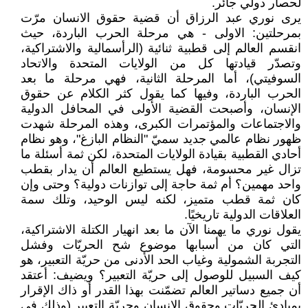
لحصار دولي جائر.
يرى نوري عبد الرزاق أن قضية حقوق الانسان مرّت
بمرحلتين: الاولى - هي مرحلة الحرب الباردة، حيث
انقسم العالم إلى قطبية ثنائية (الرأسمالية والاشتراكية،
وتصدّر قيادتها كل من الولايات المتحدة والاتحاد
السوفيتي)، أما المرحلة الثانية، فهي مرحلة ما بعد
الحرب الباردة، وفيها كما يقول كثر الكلام عن حقوق
الإنسان، وأصبحت القضية الأولى في المحافل الدولية
والاجتماعات والمؤتمرات الكبرى، وهذه المرحلة شهدت
ظهور نظام عالمي جديد سميّ "النظام البازغ"، وهو نظام
أحادي القطبية بقيادة الولايات المتحدة، لكن ثمة أسئلة ما
تزال غير محسومة، فهل يستطيع العالم أن يدار بقطب
واحد مهمين؟ أم ثمة حاجة إلى توازنات دولية؟ وحتى وإن
كان ثمة قطب متميز، لكنه ليس الوحيد، وتلك سمة
العلاقات الدولية تاريخيًا.
يقول نوري ما يهمنا الآن ما بعد انهيار الكتلة الاشتراكية،
التي كان من أسبابها موضوع شح الحريّات وفشل
التجربة الشمولية وغياب الحد الأدنى من حريّة التعبير، هو
كيف السبيل للوصول إلى حريّة التعبير؟ ويضيف: أعتقد
أن جميع دساتير العالم تضمّنت بهذا القدر أو ذاك الإقرار
بمبادئ الحريّات وحقوق الإنسان وحريّة التعبير (وذلك في