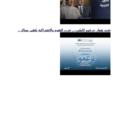
.. تحت شعار -نزعمو كاملين-... حزب التقدم والاشتراكية يلتقي بساك