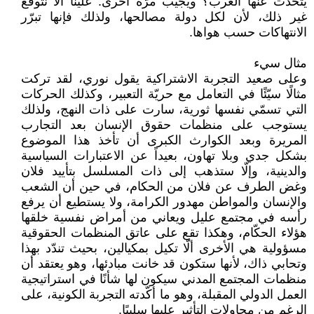
يتحدث عنها الغرب؟ ويجيب مرّة أخرى: علينا ألّا نتوقع
غير ذلك، لأن لكل دولة مصالحها، ولذلك فإنها تبرّر
الانتهاكات حسب هواها.
مثال سيء
وعلى صعيد التجربة الاشتراكية يقول نوري، لقد تركت
مثالًا سيّئًا في التعامل مع حريّة التعبير، وكذلك الحركات
التي تسمّي نفسها ثورية، سارت على ذات النهج، ولذلك
يستوجب على منظمات حقوق الإنسان بعد التجارب
المريرة وبعد الكوارث الكبرى أن تأخذ هذا الموضوع
بشكل جدي وبلا تهاون، بعيداً عن الاعتبارات السياسية
والدينية، وإلّا ستذهب إلى ذات المسلسل بتأييد فلان
وغض الطرف عن فلان من الحكام، في حين أن الشعب
والإنسان والمواطن مهدور الكرامة، ولا يستطيع أن يرفع
رأسه في مجتمع عليل ويعاني من أمراض نفسية خلقها
هؤلاء الحكّام، وهكذا تقع على عاتق المنظمات الحقوقية
مسؤولية هي الأخرى ألّا تكيل بمكيالين، بحيث تندّد بهذا
وتحابي ذاك، لأنها ستكون قد خانت مبادئها، وهو يعتقد أن
منظمات المجتمع المدني سيكون لها شأنًا في استراتيجية
العمل الدولي المقبلة، وهو ما أكّدته التجربة الكونية، على
الرغم من محاولات التأثير عليها سلبيًا.