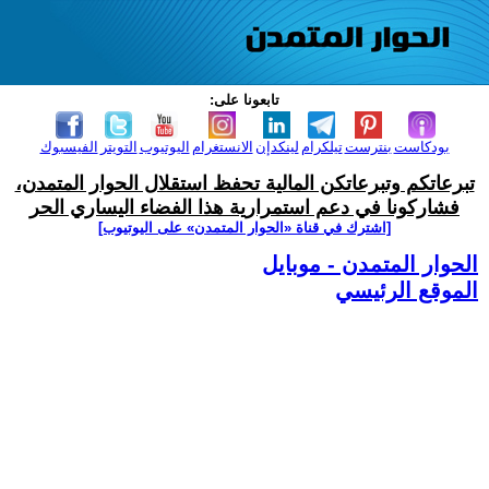
تابعونا على:
بودكاست
بنترست
تيلكرام
لينكدإن
الانستغرام
اليوتيوب
التويتر
الفيسبوك
تبرعاتكم وتبرعاتكن المالية تحفظ استقلال الحوار المتمدن،
فشاركونا في دعم استمرارية هذا الفضاء اليساري الحر
[اشترك في قناة ‫«الحوار المتمدن» على اليوتيوب]
الحوار المتمدن - موبايل
الموقع الرئيسي