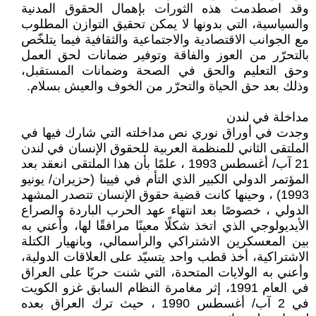
وقد اصطدمت هذه الثورات بإهمال الحقوق المدنية
والسياسية، التي بدونها لا يمكن تحقيق التوازن المطلوب
مع الجوانب الاقتصادية والاجتماعية والثقافية فيما يتلخّص
بالتحرّر من العوز والفاقة وتوفير ضمانات لحق العمل
وحق التعليم والحق في الصحة وضمانات المستقبل،
وذلك بعد حق الحياة والتحرّر من الخوف والعيش بسلام.
مداخلة في لندن
وجدت في أوراق نوري نص مداخلته التي شارك فيها في
الملتقى الثاني للمنظمة العربية للحقوق الإنسان في لندن
21 آب/ أغسطس 1993 ، علمًا بأن هذا الملتقى انعقد بعد
المؤتمر الدولي الكبير الذي التأم في فيينا (حزيران/ يونيو
1993) ، وحينها كانت قضية حقوق الإنسان تتصدر المشهد
الدولي ، خصوصًا بعد انتهاء عهد الحرب الباردة والصراع
الأيديولوجي الذي اتخذ شكلًا معينًا مرافقًا لها، وأعني به
بين المعسكرين الاشتراكي والرأسمالي، وبانهيار الكتلة
الاشتراكية، أخذ قطب واحد يتسيّد على العلاقات الدولية،
وأعني به الولايات المتحدة، التي شنت حربًا على العراق
في العام 1991، إثر مغامرة النظام السابق غزو الكويت
في 2 آب/ أغسطس 1990 ، حيث ترك العراق بعده