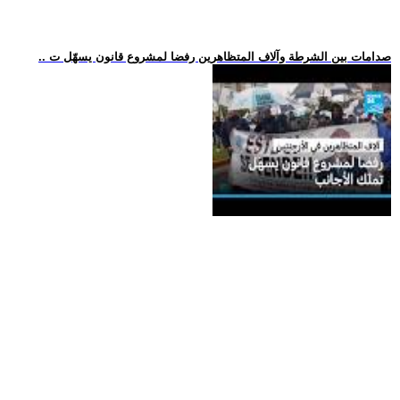
.. صدامات بين الشرطة وآلاف المتظاهرين رفضا لمشروع قانون يسهّل ت