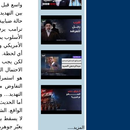
واسع قبل ا
بين التهدي
حالة ضبابية
ترامب يرف
الأسلوب ي
الأمريكي وق
أي لحظة.
لكن يجب ال
الاحتمال ال
هو استمرا
التفاوض مف
التهديد… و
أما الحديث
الواقع. ال
لا يسقط به
يغيّر جوهره
المزيد.....