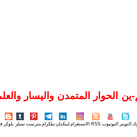
ين الحوار المتمدن واليسار والعلم
وك
التويتر
اليوتيوب
RSS
الانستغرام
لينكدإن
تيلكرام
بنترست
تمبلر
بلوكر
فل