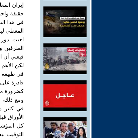
إيران المعا
حقيقة واحد
في هذا الس
المعطى ليس
لعبت دور 
الطرفين و
فيعني أن ال
لكن الأهم 
في طبيعة ا
قادرة على 
كضرورة مفر
ومع ذلك، ي
في كثير من
الأوراق قب
كل المؤشر
التوقيت لي