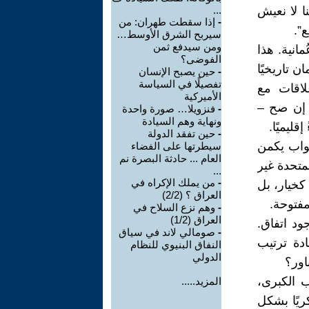
ا لا نعيش
...
-
إذا سقطت طهران: من
”.
سيربح الشرق الأوسط…
ومن سيدفع ثمن
انية. هذا
الفوضى؟
 تاريخيًا
-
حين يصبح الإنسان
تفصيلًا في السياسة
لاقات مع
الأميركية
 إن صح –
-
فنزويلا… صورة واحدة
ونهاية وهم السيادة
قليميًا.
-
حين تفقد الدولة
جواب يكمن
سيطرتها على الفضاء
العام ... حادثة البصرة نم
متحدة غير
...
-
من يملك الإكراه في
كخيار، بل
العراق ؟ (2/2)
فتوحة.
-
وهم نزع السلاح في
العراق (1/2)
ود اتفاق.
-
صومالي لاند في سياق
دة ترتيب
النفاق البنيوي للنظام
الدولي
اور؟
 الكبرى،
المزيد.....
ريًا بشكل