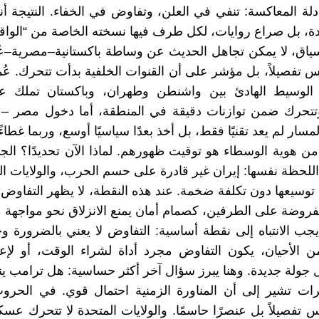
دلة المعاكسة: تنفي في العلن، وتفاوض في الخفاء. النتيجة أنن
ة، بل صراع روايات، لكل طرف فيها نسخته الخاصة من “الواقع
ياق، لا يمكن تجاهل الحديث عن وساطة باكستانية–مصرية–عُم
 تفصيلاً، بل مؤشر على أن القنوات الخلفية بدأت تتحرك. عُمان
الوسيط الهادئ بين واشنطن وطهران، وباكستان تملك ع
تتحرك ضمن توازنات دقيقة في المنطقة، أما دخول مصر –
مسار لم يعد تقنيًا فقط، بل أخذ بعدًا سياسيًا أوسع، وربما غطاءً إ
من هوية الوسطاء هو توقيت ظهورهم. لماذا الآن تحديدًا؟ ال
للحظة نفسها: إيران غير قادرة على حسم الحرب، والولايات ال
توسيعها دون تكلفة ضخمة. عند هذه النقطة، لا يظهر التفاوض 
وضة على الطرفين، كصمام أمان يمنع الانزلاق نحو مواجهة م
جب الانتباه إلى نقطة أساسية: التفاوض لا يعني بالضرورة وج
 الأحيان، يكون التفاوض مجرد أداة لشراء الوقت، أو لإعا
ل جولة جديدة. وهنا يبرز سؤال آخر أكثر حساسية: هل ترامب ين
ات تشير إلى أن المناورة الزمنية احتمال قوي. في الحروب
س تفصيلاً بل عنصرًا حاسمًا. والولايات المتحدة لا تتحرك عسك