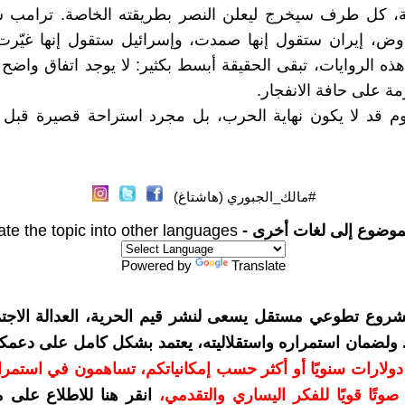
ية، كل طرف سيخرج ليعلن النصر بطريقته الخاصة. ترامب س
ض، إيران ستقول إنها صمدت، وإسرائيل ستقول إنها غيّرت ا
ه الروايات، تبقى الحقيقة أبسط بكثير: لا يوجد اتفاق واضح 
مة على حافة الانفجار.
يوم قد لا يكون نهاية الحرب، بل مجرد استراحة قصيرة قبل 
#مالك_الجبوري (هاشتاغ)
موضوع إلى لغات أخرى -
ate the topic into other languages
Powered by
Translate
شروع تطوعي مستقل يسعى لنشر قيم الحرية، العدالة الاجتم
. ولضمان استمراره واستقلاليته، يعتمد بشكل كامل على دعمك
دعمكم بمبلغ 10 دولارات سنويًا أو أكثر حسب إمكانياتكم، تساهمون في استم
وتًا قويًا للفكر اليساري والتقدمي
،
انقر هنا للاطلاع على 