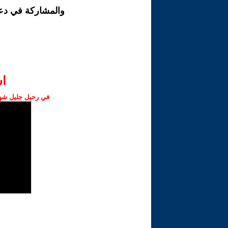
والمشاركة في دع
ا‫
في رحيل جليل شهبا