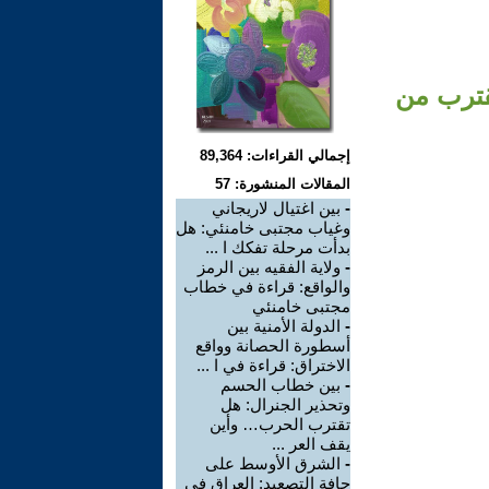
قترب من
إجمالي القراءات: 89,364
المقالات المنشورة: 57
-
بين اغتيال لاريجاني
وغياب مجتبى خامنئي: هل
بدأت مرحلة تفكك ا ...
-
ولاية الفقيه بين الرمز
والواقع: قراءة في خطاب
مجتبى خامنئي
-
الدولة الأمنية بين
أسطورة الحصانة وواقع
الاختراق: قراءة في ا ...
-
بين خطاب الحسم
وتحذير الجنرال: هل
تقترب الحرب… وأين
يقف العر ...
-
الشرق الأوسط على
حافة التصعيد: العراق في