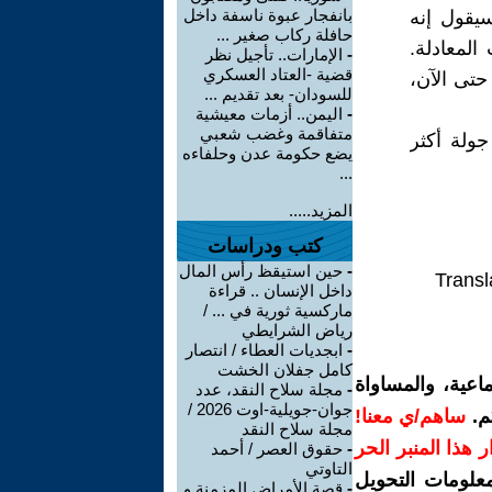
بانفجار عبوة ناسفة داخل
يقول إنه
حافلة ركاب صغير ...
لمعادلة.
-
الإمارات.. تأجيل نظر
قضية -العتاد العسكري
حتى الآن،
للسودان- بعد تقديم ...
-
اليمن.. أزمات معيشية
متفاقمة وغضب شعبي
جولة أكثر
يضع حكومة عدن وحلفاءه
...
المزيد.....
كتب ودراسات
-
حين استيقظ رأس المال
Transl
داخل الإنسان .. قراءة
ماركسية ثورية في ... /
رياض الشرايطي
-
ابجديات العطاء / انتصار
كامل جفلان الخشت
اعية، والمساواة
-
مجلة سلاح النقد، عدد
جوان-جويلية-اوت 2026 /
م.
ساهم/ي معنا!
مجلة سلاح النقد
رار هذا المنبر الحر
-
حقوق العصر / أحمد
التاوتي
معلومات التحويل
-
قصة الأمراض المزمنة و