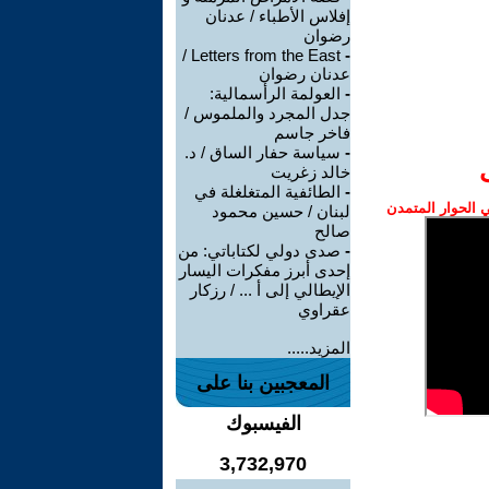
إفلاس الأطباء / عدنان
رضوان
Letters from the East /
-
عدنان رضوان
-
العولمة الرأسمالية:
جدل المجرد والملموس /
فاخر جاسم
-
سياسة حفار الساق / د.
خالد زغريت
-
الطائفية المتغلغلة في
الحوار المتمدن
لبنان / حسين محمود
صالح
-
صدى دولي لكتاباتي: من
إحدى أبرز مفكرات اليسار
الإيطالي إلى أ ... / رزكار
عقراوي
المزيد.....
المعجبين بنا على
الفيسبوك
3,732,970