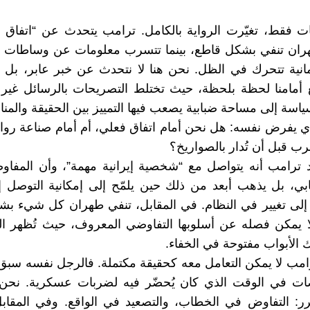
ت فقط، تغيّرت الرواية بالكامل. ترامب يتحدث عن “اتفاق 
هران تنفي بشكل قاطع، بينما تتسرب معلومات عن وساطات با
انية تتحرك في الظل. نحن هنا لا نتحدث عن خبر عابر، بل
ع أمامنا لحظة بلحظة، حيث تختلط التصريحات بالرسائل غير 
ياسة إلى مساحة ضبابية يصعب فيها التمييز بين الحقيقة والمنا
ي يفرض نفسه: هل نحن أمام اتفاق فعلي، أم أمام صناعة روا
لحرب قبل أن تُدار بالصواريخ؟
د ترامب أنه يتواصل مع “شخصية إيرانية مهمة”، وأن المفا
ي، بل يذهب أبعد من ذلك حين يلمّح إلى إمكانية التوصل إ
إلى تغيير في النظام. في المقابل، تنفي طهران كل شيء بش
ا يمكن فصله عن أسلوبها التفاوضي المعروف، حيث تُظهر ال
ك الأبواب مفتوحة في الخفاء.
رامب لا يمكن التعامل معه كحقيقة مكتملة. فالرجل نفسه سب
ت في الوقت الذي كان يُحضّر فيه لضربات عسكرية. نحن 
رر: التفاوض في الخطاب، والتصعيد في الواقع. وفي المقاب