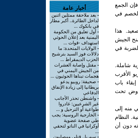
إن الجمع
أخبار عامة
 الخصم في
-
بعد ملاحقة ممثلين اثنين
لداخل الطائرة.. أكبر مطار
في بانكوك ...
عيد. هذا
-
أول تعليق من الحكومة
اليمنية بعد إعلان الحوثي
نح الجيش
استهداف -قوات ...
 الضربة في
-
الولايات المتحدة: ما
دلالات فوز السيد بترشيح
الحزب الديمقراط ...
ة شاملة.
-
مقتل وإصابة العشرات
من الجيش اليمني في
يو الأقرب
هجمات تبناها الحوثيون ...
-
صحيفة: روبيو يدعو
بقاء باب
بريطانيا إلى زيادة الإنفاق
تفاوض تحت
الدفاعي
-
واشنطن تحذر الأجانب
غير الشرعيين: غادروا
ي منه إلى
طواعية أو الترحيل و ...
-
الخارجية الروسية: يجب
ة. النظام
طي صفحة عضوية
ته دون أن
أوكرانيا في الناتو لتحقي
...
-
سوريا.. قتلى ومصابون