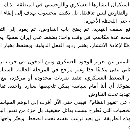
ستكمال انتشارها العسكري واللوجستي في المنطقة. لذلك، ف
د والتفاوض ليس تناقضًا، بل تكتيك محسوب يهدف إلى إبقاء
 حتى اللحظة الأخيرة.
ع سقف التهديد، ثم يفتح باب التفاوض، ثم يعود إلى التص
منحه عدة مكاسب في وقت واحد: يضغط على إيران نفسيًا، يم
تًا لإعادة الانتشار، يختبر ردود الفعل الدولية، ويحتفظ بخيار
تمييز بين تعزيز الوجود العسكري وبين الدخول في حرب بري
ثاني يبقى مكلفًا جدًا وغير مرجح في المرحلة الحالية. السينار
ر الضغط العسكري، تنفيذ ضربات محدودة أو مركزة، مع إ
توحًا. أي أننا أمام سياسة يمكن تلخيصها بعبارة واحدة: 
تهديد تحت التفاوض.
 عن “تغيير النظام”، فيبقى حتى الآن أقرب إلى الوهم السياس
شخصيات التي تُطرح ليست بدائل حقيقية، بل جزء من نفس البني
ذه الطريقة، بل يعيد ترتيب نفسه تحت الضغط، ويغيّر واجها
.