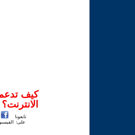
كيف تدعم-
الانترنت؟
تابعونا
على:
الفيسب