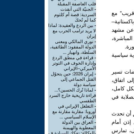
قلب العاصفة المقبلة
-
الجنيّة التي أنقذت
قريب” مع
السردية: قصة أم كلثوم
كما لم تُحكَ
كستانية–
-
بين الردع والعقيدة: لماذا
 عن مشهد
لا يريد ترامب الحرب مع
إيران
المباشرة،
-
نوري المالكي ومعنى
ورة.
الدولة المفقود: الطائفية،
السلطة، وانهيار ...
ية سياسية
-
قراءة في منطق الردع
وإدارة الخوف في التوتر
الأميركي–الإيراني
وضات تسير
-
إيران 2026: حين يتحوّل
القتل الجماعي إلى
لى اتفاق،
سياسة دولة
كل كامل،
-
لماذا تُرك الحسين؟...
قراءة تاريخية خارج السرد
صلابة في
الطقسي
-
التغلغل الإيراني في
أوروبا: مقاربة مقارنة مع
ق أن تحدث
الإسلام السياسي ...
إذن أمام
-
العراق بين الدولة
المعطوبة والهيمنة
ل، تمارس
بالوكالة: تفكك السيادة ف