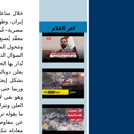
خلال ساعا
إيران، وط
اخر الافلام
مصرية–عُم
معقّد يُصن
وتتحول الس
السؤال الذ
تُدار بها ا
يعلن دونال
بشكل إيجاب
وربما حتى 
وهو نفي ل
العلن وتتر
ما يقوله ت
عن مفاوضا
معادلة تتك