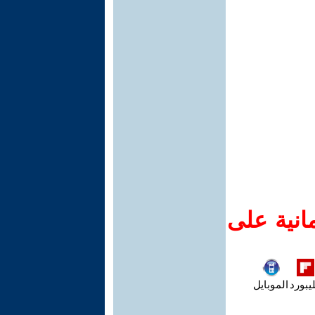
انية على
يبورد
الموبايل