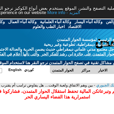
ة التصفح والنشر، الموقع يستخدم بعض أنواع الكوكيز نرجو النق
More info - المزيد
experience on our website
الفن
-
وكالة أنباء اليسار
-
وكالة أنباء العلمانية
-
وكالة أنباء العمال
-
وكا
الاقتصاد
-
اخبار الطب والعلوم
 الرئيسي لمؤسسة الحوار المتمدن
، علمانية، ديمقراطية، تطوعية وغير ربحية
ل مجتمع مدني علماني ديمقراطي حديث يضمن الحرية والعدالة الاجتم
حوار المتمدن على جائزة ابن رشد للفكر الحر والتى نالها أعلام في الفك
م مشاكل تقنية في تصفح الحوار المتمدن نرجو النقر هنا لاستخدام الموقع
كوردي
English
الاخبار
مراكز
الحوار المتمدن
ك الجبوري
- بين وهم الاتفاق ولعبة الوقت… هل يفاوض ترامب أم يقترب
 وتبرعاتكن المالية تحفظ استقلال الحوار المتمدن، فشاركونا 
استمرارية هذا الفضاء اليساري الحر