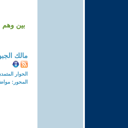
بين وهم 
مالك الجب
الحوار المتمدن-العدد: 8657 - 26
المحور: مواض