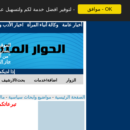
موافق - OK
لتوفير افضل خدمة لكم ولتسهيل عملي
أخبار عامة
-
وكالة أنباء المرأة
-
اخبار الأدب و
الموقع
يسارية
"من أج
حاز ال
إذا لديك
الزوار
اضافة/خدمات
بحث/الارشيف
الصفحة الرئيسية
-
مواضيع وابحاث سياسية
-
مال
تبرعاتكم