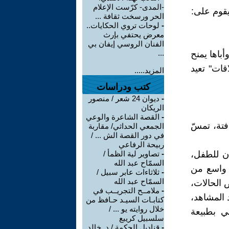
-المدى- كرّست الإعلام
 يقوم على:
الحر ورسخت ثقافة ...
-
لوحات تروي الحكايات..
معرض يحتفي بإرث
الفنان الروسي إيفان بي
...
أباها يمنح
اقات" تعيد
المزيد.....
كتب ودراسات
-
ديوان 24 شعر / منصور
الريكان
-
القصة الشاعرة والوعي
فتة، تمسّ
الجمعي الحداثي/ مقاربة
في دور القصة الش ... /
ربيحة الرفاعي
ان للطفل،
-
تصاوير لية الظمأ /
السمّاح عبد الله
 واسع من
-
ثلاثاءات عابر سبيل /
السمّاح عبد الله
 الحالات،
-
ملامــح التجريــب في
د المشاهد،
كتابـات السيـد حـافظ من
خلال روايته يو ... /
ي بطبيعة
سلسبيل كريبع
-
قناديل الحكمة / د. خالد