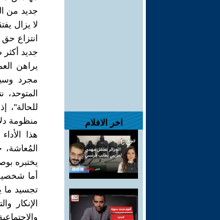
جديد من ال
لا يزال يف
انتزاع حق ا
جديد أكثر صل
يراهن العم
مجرد وسي
المتوحد، ن
للحالة"، إ
منظومة دلا
اخر الافلام
هذا الأدا
المُعاشة، 
يختبره بوص
أما شخصية 
تجسيد ما ي
الإنكار وا
والاجتماعي