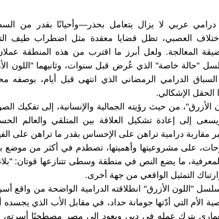
رامي عربي لا يزال يتعامل بحذر—وأحيانًا بقدر من ال
لاختلاف العصبي، تظل قضايا معقدة مثل اضطراب طيف التو
يقة المعالجة. ولعل أبرز ما اقترب من هذه المنطقة عمل
سل "حالة خاصة" الذي عُرض قبل سنوات، وثانيهما "اللون الأ
لسباق الدرامي الرمضاني الذي انتهى قبل أيام، بوصفه محا
 الحقل الإشكالي.
ن الأزرق"، من حيث رؤيته الجمالية والإنسانية، إلى تفكيك الصو
ويسعى إلى إعادة تشكيل العلاقة بين المتلقي والعالم الح
بر مقاربة درامية تراهن على الإحساس بقدر ما تراهن على الفه
حات، على مشروعيتها وأهميتها، تصطدم في أكثر من موضع با
لمعرفية، ما يضع النص في منطقة وسطى تتنازعها قوتان: "بلا
رتباك التمثيل الواقعي من جهة أخرى.
سل "اللون الأزرق" انطلاقته الدرامية الواضحة من واقع أس
ة الأم التي أدّتها جومانة حداد، في مقابل الأب الذي يجسده 
اري يترك عمله في دبي ويعود إلى مصر مصطحبًا أسرته، ل