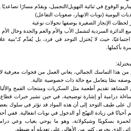
اريو الوقوع في ثنائية التهويل/التجميل، ويقدّم مسارًا تصاعديًا
ت اليومية (نوبات الانهيار، صعوبات التفاعل)
ز لحظات الإنجاز الصغيرة بوصفها تحولات نوعية
ع الدائرة السردية لتشمل الأب والأم والعم والجدة وخال الأم و
اجتماعيًا، حيث لا يُختزل التوحد في فرد، بل يُقدَّم كـ"بنية عل
رة بأكملها.
ختزلة:
من هذا التماسك الجمالي، يعاني العمل من فجوات معرفية لا
وصفه نصًا يتعامل مع حالة ذات خصوصية عالية.
المشاهد تقديم أطعمة مثل السكريات ومنتجات القمح والألب
اءلة درامية أو إشارة توضيحية، في حين تشير خبرات قطاع
ل على طيف التوحد إلى أن هذه المواد قد تؤثر في سلوك بعض
أحيانًا في زيادة التهيّج أو الدخول في نوبات انفعالية. ففي أح
 لحمزة بسكويتًا وشيكولاتة، وهو ما يوحي بغياب وعي درام
ذائي الذي يحرص كثير من الأهالي على تعديله أو ضبطه.