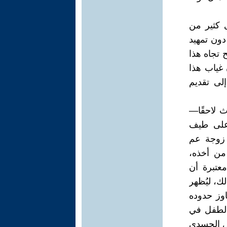
 كثير من
دون تمهيد
 تجاه هذا
 غياب هذا
إلى تقديم
 لاحقًا—
على طيف
 زوجة عم
من أخذه،
معتبرة أن
ك، ليُظهر
اوز حدوده
فالطفل في
ل الجسدي