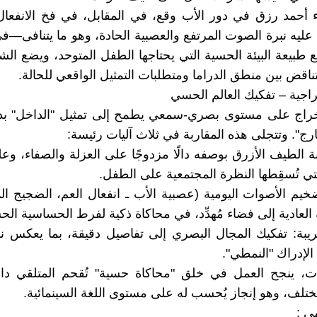
ء أحمد رزق في دور الأب وقع، في المقابل، في فخ الانفعا
ليه نبرة الصوت المرتفع والعصبية الحادة، وهو ما يتنافى—ف
 طبيعة البيئة الحسية التي يحتاجها الطفل المتوحد، ويضع ا
ناقض بين منطق الدراما ومتطلبات التمثيل الواقعي للحالة.
راجية – تفكيك العالم الحسي
خراج على مستوى بصري-سمعي يطمح إلى تمثيل "الداخل" بدل 
ج". وتتجلى هذه المقاربة في ثلاث آليات رئيسة:
ة الطيف الأزرق بوصفه دالًا مزدوجًا على العزلة والصفاء، وعل
لتي تُسقِطها النظرة المجتمعية على الطفل.
يم الأصوات اليومية (عصبية الأب ـ انفعال العم، الضجيج ال
ة العادية إلى فضاء مُهدِّد، في محاكاة ذكية لفرط الحساسية الح
ريبة: تفكيك المجال البصري إلى تفاصيل دقيقة، بما يعكس 
لإدراك "النمطي".
وات، ينجح العمل في خلق "محاكاة حسية" تُقحم المتلقي دا
مختلف، وهو إنجاز يُحسب له على مستوى اللغة السينمائية.
مي :