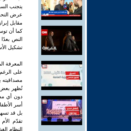
يتجنب السين
عرض التحديا
مقابل إبرا
كما أن توسي
النص بعدًا 
تشكيل الأس
المعرفة الم
على الرغم 
مصداقيته ب
تُظهر بعض 
دون أي مس
أسر الأطفا
بل قد تسهم 
تقدّم الأم
النظام الغ