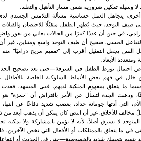
لا وسيلة تمكين ضرورية ضمن مسار التأهيل والتعلم.
خرى، يتجاهل العمل حساسية مسألة التلامس الجسدي لدى
ى طيف التوحد، حيث يُظهر الطفل متقبّلًا للاحتضان والقبلات 
رامي، في حين أن عددًا كبيرًا من الحالات يعاني من نفور واضح
لتفاعل الحسي. صحيح أن طيف التوحد واسع ومتباين، غير أن
خل النص يجعل التمثيل أقرب إلى "تعميم مريح دراميًا" منه 
ومتعددة الأبعاد.
ض احتمال تورط الطفل في السرقة—حتى بعد تصحيح الحدث
لل في فهم بعض الأنماط السلوكية الخاصة بالأطفال 
 سيما ما يتعلق بمفهوم الملكية لديهم. ففي المشهد، فقدت
ًا، وذهبت الجدة لتسأل عن الأمر بافتراض أن "حمزة" هو 
أم، التي أدتها جومانة حداد، بغضب شديد دفاعًا عن ابنها، 
ٌ مخالف للأخلاق. غير أن النص كان يمكن أن يذهب أبعد من ذل
لمتوحد لا يسرق أصلاً، لأنه لا يؤمن بالمشاركة ولا يمكنه تج
تى في ما يتعلق بالممتلكات أو الأفعال التي تخص الآخرين. 
د يتسم بتمسك شديد بالخصوصية—حتى في الحديث أو التفاع