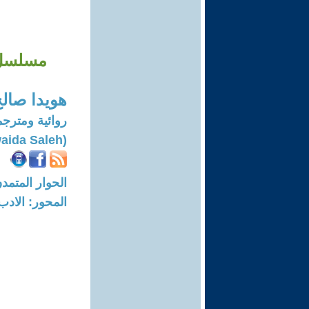
مسلسل -
هويدا صال
روائية ومترجم
(Howaida Saleh)
الحوار المتمدن-العدد: 8653 - 26
المحور: الادب