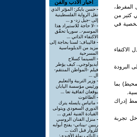
اخبار الأدب والفن
ل المفرط،
-
حسن بايكر: المؤثر الذي
نقل الرواية الفلسطينية
ي كثير من
إلى -جيل زد- و ...
لشخصية في
-
-لا حاجة للاستيراد هذا
الموسم-.. سوريا تحقّق
الاكتفاء الذاتي ...
-
قاليباف: لسنا بحاجة إلى
مزيد من الدبلوماسية
الاكتفاء
المسرحية
-
السينما كسلاح
أيديولوجي.. كيف يؤطر
ى البرودة
فيلم -المواطن المنتقم-
ال ...
-
وزير التربية والتعليم
محيط) بما
ورئيس مؤسسة اليابان
يوقعان اتفاقية تعا ...
سية.
-
الطاغوت
نمط إدراك
-
ماتياس يايسله يترك
الدوري السعودي ويتولى
القيادة الفنية لفري ...
خل تجربة
-
منزل الفنان الروسي
ريبين -بيناتي- يفتح أبوابه
للزوار قبل اكت ...
-
النائب نهلة الأفندي: