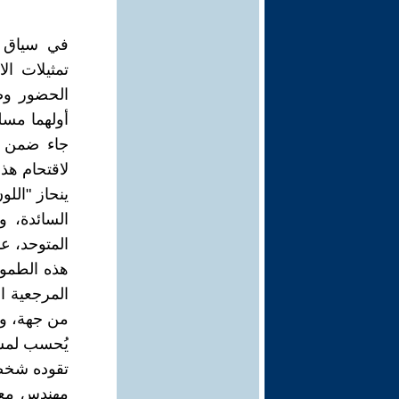
في سياق د
تمثيلات ا
الحضور وض
أولهما مسل
جاء ضمن ا
لاقتحام هذا
ينحاز "اللو
السائدة، 
المتوحد، ع
هذه الطمو
المرجعية ا
من جهة، وا
يُحسب لمسل
تقوده شخصي
مهندس معم