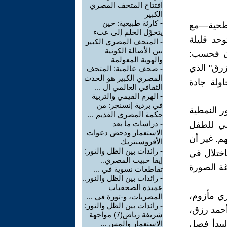
افتتاح المتحف المصري
الكبير
-
كارثة طبيعية: حين
سطحية—مع
يتحوّل الحلم إلى عبء
حد قليلة
-
المتحف المصري الكبير
بين الأصالة الكونية
ان فحسب:
والهوية المعولمة
زرق" الذي
-
صحف عالمية: المتحف
المصري الكبير هو الحدث
ولة جادة
الثقافي العالمي ال ...
-
الهرم القيمي والتربية
في بردية إنسنجر: من
ر النمطية
حكمة المصري القديم ...
-
دراسات ما بعد
سي للطفل
الاستعمار ودحض دعوات
م. غير أن
الأفروسنتريك
-
رائدات بين الظل والنور:
ختلال في
إيفا حبيب المصري..
غة الصورة
تقاطعات نسوية في ...
-
رائدات بين الظل والنور..
عميدة الصحفيات
ري مأزوم،
المصريات، و-ثورة في ...
-
رائدات بين الظل والنور:
أحمد رزق،
شريفة رياض(7) مواجهة
يبدأ فصل
الاستعمار والمس ...