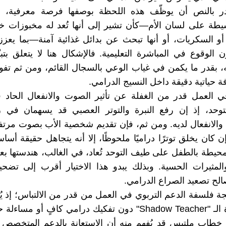
در بالنص أن يوظّف هذه اللحظة بوصفها فرصة معرفية، ع
طة على لسان الأم—كأن تشير إلى أنها تُعد له مخبوزات خا
و السكريات، أو أنها تبحث عن بدائل غذائية آمنة—بما يعز
ن الوقوع في المباشرة التعليمية. فالإشكال هنا لا يتعلق بت
، بقدر ما يكمن في غياب الوعي بالسجال القائم، ومن ثم ت
ة حياتية دقيقة داخل النسيج الدرامي.
في العمل قدر من الغفلة عن تأثير الصوت والانفعال الحاد
توحد، إذ إن رفع النبرة والتوتر العصبي قد يسهمان في زي
الانفعال لديه. ومن ثم، فإن تقديم شخصية الأب بصوت مرتف
كان يخلق توترًا دراميًا ملحوظًا، إلا أنه يتجاهل حقيقة أساس
لمحيطة بالطفل على طيف التوحد تُعاد، في الغالب، هندستها بعنا
لمثيرات الحسية. وبذلك يبدو هذا الاختيار أقرب إلى تضحي
الح تصعيد الصراع الدرامي.
جة فلسفة الدعم التربوي في العمل من قدر من الالتباس؛ إذ يُ
الأب لفكرة الـ "Shadow Teacher" دون تفكيك درامي كافٍ أو مسا
طاب ملتبس قد يُفهم منه أن الاستعانة بالدعم المتخصص تم