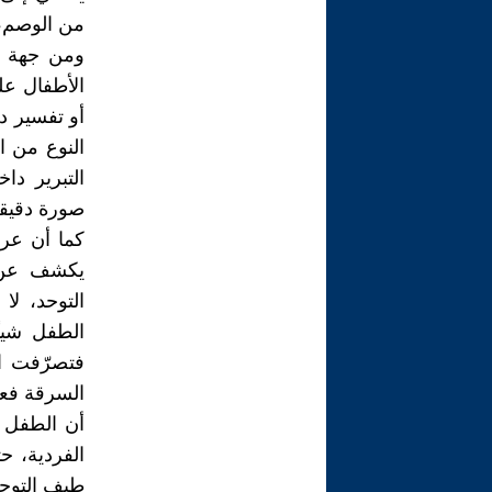
من الوصم، 
ومن جهة أ
الأطفال عل
أو تفسير د
النوع من ا
التبرير دا
صورة دقيقة 
كما أن عر
يكشف عن خ
التوحد، لا
الطفل شيئ
فتصرّفت ال
السرقة فعل
أن الطفل ا
الفردية، ح
طيف التوح