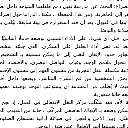
صراع: البحث عن مدرسة تقبل دمج طفلهما المتوحد داخل نظا
تقر إلى الجاهزية. ومن هذا المنعطف، تتكثف الدراما حول إصرار
بنها في القبول، بعد أن فقد استقراره في بيئة سابقة، ليُلقى ب
ابة والتباسًا.
ل، قبل أي شيء، على الأداء التمثيلي بوصفه حاملًا أساسيًا ل
ط له. ففي أداء الطفل علي السكري، الذي جسّد شخصي
تجاوز حدود الإتقان التقني إلى ما يمكن تسميته بـ"التشخ
ذ تتحول ملامح الوجه، وغياب التواصل البصري، والاقتصاد ال
لية مكتملة، تنقل التجربة من مستوى الفهم إلى مستوى الإح
ء يحرّر الشخصية من فخ الشرح المباشر، ويضعها داخل أفق
حيث لا يُطلب من المشاهد أن يستوعب التوحد بوصفه مفهومً
فه حالة شعورية.
الأم، فقد شكّلت مركز الثقل الانفعالي في العمل، إذ نجح 
مكن وصفه بـ"الإنهاك العاطفي المركّب"، حالة من التذبذب ال
لتقبّل، وبين الأمل والعجز، في صياغة أدائية تستبطن الضغو
ة التي تعيشها أسر الأطفال على طيف التوحد.