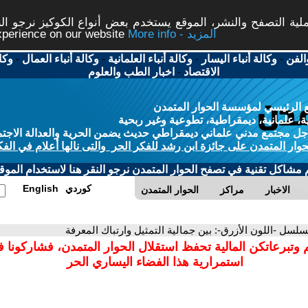
ة التصفح والنشر، الموقع يستخدم بعض أنواع الكوكيز نرجو النق
More info - المزيد
experience on our website
الفن
-
وكالة أنباء اليسار
-
وكالة أنباء العلمانية
-
وكالة أنباء العمال
-
وكا
الاقتصاد
-
اخبار الطب والعلوم
 الرئيسي لمؤسسة الحوار المتمدن
، علمانية، ديمقراطية، تطوعية وغير ربحية
ل مجتمع مدني علماني ديمقراطي حديث يضمن الحرية والعدالة الاجتم
حوار المتمدن على جائزة ابن رشد للفكر الحر والتى نالها أعلام في الفك
م مشاكل تقنية في تصفح الحوار المتمدن نرجو النقر هنا لاستخدام الموقع
كوردي
English
الاخبار
مراكز
الحوار المتمدن
سلسل -اللون الأزرق-: بين جمالية التمثيل وارتباك المعرفة
 وتبرعاتكن المالية تحفظ استقلال الحوار المتمدن، فشاركونا 
استمرارية هذا الفضاء اليساري الحر