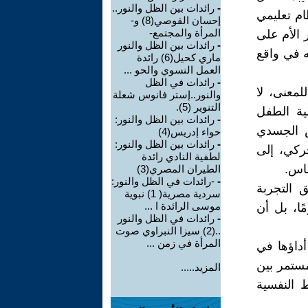
-
رائدات بين الظل والنور..
م تعليمي
إحسان القوصي(8) و-
المرأة والمجتمع-
 الأم على
-
رائدات بين الظل والنور
ه في واقع
ماري كحيل(6) رائدة
العمل النسوي والحو ...
-
رائدات في الظل
لمعنى، لا
والنور..إستر فانوس شعلة
التنوير (5).
ة الطفل
-
رائدات بين الظل والنور:
يص الجسدي
حواء إدريس(4)
-
رائدات بين الظل والنور:
حركي، إلى
لطفية النادي رائدة
ساس.
الطيران المصري(3)
-
-رائدات في الظل والنور:
 التجربة
سردية مصرية( 1) نبوية
موسى الرائدة ا ...
ا، بل أن
-
رائدات في الظل والنور
..(2) سيزا النبراوي صوت
المرأة في زمن ...
أداؤها في
مستمر بين
المزيد.....
ط النفسية