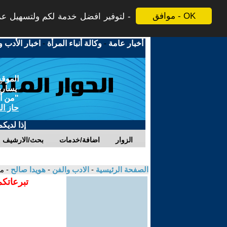
موافق - OK
لتوفير افضل خدمة لكم ولتسهيل عملي
أخبار عامة
-
وكالة أنباء المرأة
-
اخبار الأدب و
الموقع
يسارية
"من أج
حاز ال
إذا لديك
الزوار
اضافة/خدمات
بحث/الارشيف
الصفحة الرئيسية
-
الادب والفن
-
هويدا صالح
- م
تبرعاتكم