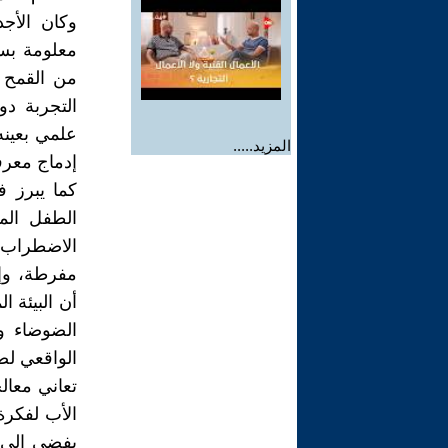
وكان الأج
معلومة بسي
من القمح أ
التجربة دو
علمي بعينه
المزيد.....
إدماج معرف
كما يبرز 
الطفل الم
الاضطراب و
مفرطة، وإن 
أن البيئة ا
الضوضاء وا
الواقعي لص
تعاني معال
يفضي إلى خ