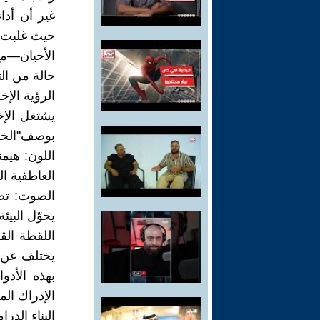
غير أن أدا
حيث غلبت ع
الأحيان—مع
حالة من الت
الرؤية الإخ
يشتغل الإ
بوصف"الخار
اللون: هيمن
العاطفية ا
الصوت: تضخ
يحوّل البيئ
اللقطة الق
يختلف عن ا
بهذه الأد
الإدراك ال
البناء الدرا