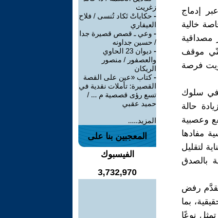
زغريت
بر إدماج
-
حكاياتْ تَكاد تُنسى / فلاح
صة خالية
العيفاري
-
وعي ـ قصص قصيرة جدا
ز مصداقية
/ حسين جداونه
بنّي موقف
-
ديوان 23 الحاوي
والعصفور / منصور
فويت فرصة
الريكان
-
كتاب «عين على القصة
القصيرة: تأملات نقدية في
 في سلوك
تسع رؤى قصصية م ... /
حميد عقبي
ادة حالة
ع وعصبية
المزيد.....
ية مفادها
المعجبين بنا على
ية لتقليل
الفيسبوك
ة بالصدق
3,732,970
قدَّم رفض
ءلة حقيقية، بما
ثل نوعًا