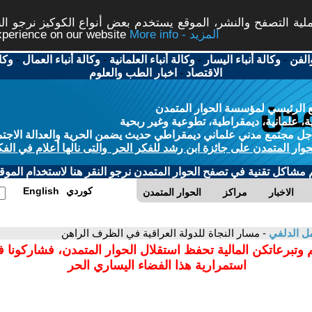
ة التصفح والنشر، الموقع يستخدم بعض أنواع الكوكيز نرجو النق
More info - المزيد
experience on our website
الفن
-
وكالة أنباء اليسار
-
وكالة أنباء العلمانية
-
وكالة أنباء العمال
-
وكا
الاقتصاد
-
اخبار الطب والعلوم
 الرئيسي لمؤسسة الحوار المتمدن
، علمانية، ديمقراطية، تطوعية وغير ربحية
ل مجتمع مدني علماني ديمقراطي حديث يضمن الحرية والعدالة الاجتم
حوار المتمدن على جائزة ابن رشد للفكر الحر والتى نالها أعلام في الفك
م مشاكل تقنية في تصفح الحوار المتمدن نرجو النقر هنا لاستخدام الموقع
كوردي
English
الاخبار
مراكز
الحوار المتمدن
ل الدلفي
- مسار النجاة للدولة العراقية في الظرف الراهن
 وتبرعاتكن المالية تحفظ استقلال الحوار المتمدن، فشاركونا 
استمرارية هذا الفضاء اليساري الحر