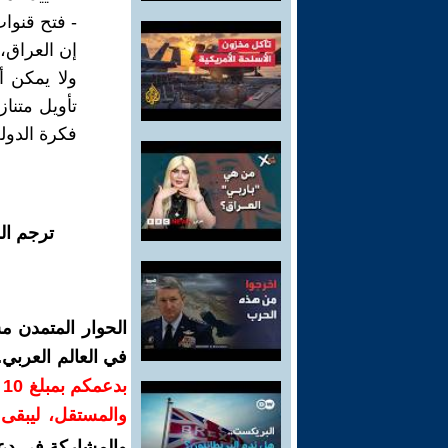
- فتح قنوا
إن العراق، 
ولا يمكن أ
تأويل متنا
فكرة الدول
ترجم ال
الحوار المتمدن م
في العالم العربي
ب
والمستقل، ليبقى ص
والمشاركة في دع