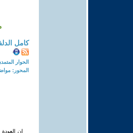
م
كامل الدل
الحوار المتمدن-العدد: 8652 - 26
المحور: مواض