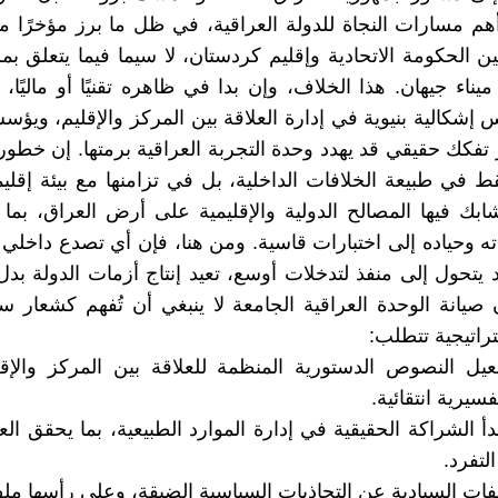
أهم مسارات النجاة للدولة العراقية، في ظل ما برز مؤخرًا 
ن الحكومة الاتحادية وإقليم كردستان، لا سيما فيما يتعلق ب
يناء جيهان. هذا الخلاف، وإن بدا في ظاهره تقنيًا أو ماليًا، 
إشكالية بنيوية في إدارة العلاقة بين المركز والإقليم، ويؤس
ور تفكك حقيقي قد يهدد وحدة التجربة العراقية برمتها. إن خطور
ط في طبيعة الخلافات الداخلية، بل في تزامنها مع بيئة إقلي
تشابك فيها المصالح الدولية والإقليمية على أرض العراق، بم
ته وحياده إلى اختبارات قاسية. ومن هنا، فإن أي تصدع داخلي 
 يتحول إلى منفذ لتدخلات أوسع، تعيد إنتاج أزمات الدولة بدل 
 صيانة الوحدة العراقية الجامعة لا ينبغي أن تُفهم كشعار 
تراتيجية تتطلب:
عيل النصوص الدستورية المنظمة للعلاقة بين المركز والإق
فسيرية انتقائية.
دأ الشراكة الحقيقية في إدارة الموارد الطبيعية، بما يحقق الع
التفرد.
ملفات السيادية عن التجاذبات السياسية الضيقة، وعلى رأسها مل