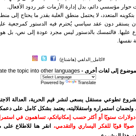
ت حوار مؤسسي دائم، بدل إدارة الأزمات عبر ردود الأفعال.
بتكوينه المتعدد، لا يحتمل منطق الغلبة بقدر ما يحتاج إلى منط
ن يستقر دون عقد سياسي يُحترم فيه الدستور كمرجعية عليا،
زع عليها. فالتمسك بالدستور ليس مجرد عودة إلى نص، بل هو
ة نفسها.
#كامل_الدلفي (هاشتاغ)
موضوع إلى لغات أخرى -
ate the topic into other languages
Powered by
Translate
شروع تطوعي مستقل يسعى لنشر قيم الحرية، العدالة الاجتم
. ولضمان استمراره واستقلاليته، يعتمد بشكل كامل على دعمك
دعمكم بمبلغ 10 دولارات سنويًا أو أكثر حسب إمكانياتكم، تساهمون في استم
وتًا قويًا للفكر اليساري والتقدمي
،
انقر هنا للاطلاع على 
م هذا المشروع
.