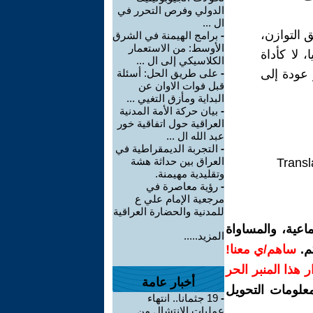
الدولي وفرص التحرر في
ال ...
ق التوازن،
-
برامج الهيمنة في الشرق
الأوسط: من الاستعمار
 لا كأداة
الكلاسيكي إلى ال ...
 عودة إلى
-
على طريق الحل: أسئلة
قبل فوات الاوان عن
البداية ومأزق التغيي ...
-
بيان حركة الأمة المدنية
العراقية حول اتفاقية خور
عبد الله ال ...
-
التجربة الديمقراطية في
العراق بين حداثة هشة
Transl
وتقليدية مهيمنة.
-
رؤية معاصرة في
مرجعية الإمام علي ع
للمدنية والحضارة العراقية
اعية، والمساواة
المزيد.....
م.
ساهم/ي معنا!
رار هذا المنبر الحر
أخبار عامة
معلومات التحويل
-
19 جثمانا.. انتهاء
عمليات الانتشال من