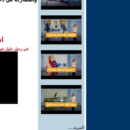
ا‫
في رحيل جليل شهبا
المزيد.....