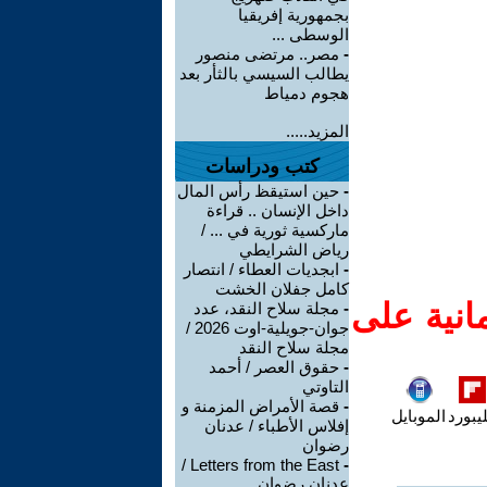
بجمهورية إفريقيا
الوسطى ...
-
مصر.. مرتضى منصور
يطالب السيسي بالثأر بعد
هجوم دمياط
المزيد.....
كتب ودراسات
-
حين استيقظ رأس المال
داخل الإنسان .. قراءة
ماركسية ثورية في ... /
رياض الشرايطي
-
ابجديات العطاء / انتصار
كامل جفلان الخشت
انية على
-
مجلة سلاح النقد، عدد
جوان-جويلية-اوت 2026 /
مجلة سلاح النقد
-
حقوق العصر / أحمد
التاوتي
-
قصة الأمراض المزمنة و
يبورد
الموبايل
إفلاس الأطباء / عدنان
رضوان
Letters from the East /
-
عدنان رضوان