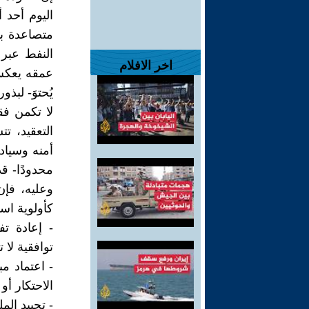
اليوم أحد 
متصاعدة بي
النفط عبر م
اخر الافلام
عمقه يعكس 
يُحتوَ- لبذ
لا تكمن فق
التعقيد، ت
أمنه وسياد
محدودًا- قد
وعليه، فإن
كأولوية اس
- إعادة تف
توافقية لا ت
- اعتماد مب
الاحتكار أو 
- تحييد ال