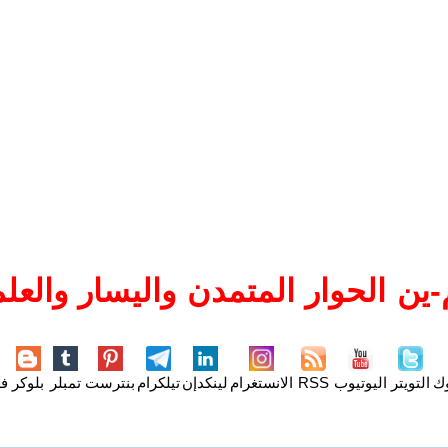
ين الحوار المتمدن واليسار والعلم
وك
التويتر
اليوتيوب
RSS
الانستغرام
لينكدإن
تيلكرام
بنترست
تمبلر
بلوكر
فل