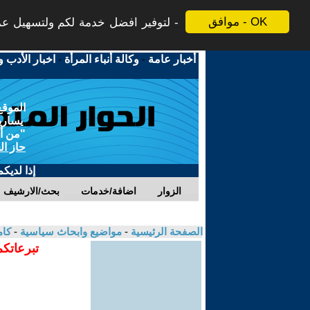
موافق - OK
لتوفير افضل خدمة لكم ولتسهيل عملي
أخبار عامة
-
وكالة أنباء المرأة
-
اخبار الأدب و
الموقع
يسارية
"من أج
حاز ال
إذا لديك
الزوار
اضافة/خدمات
بحث/الارشيف
الصفحة الرئيسية
-
مواضيع وابحاث سياسية
-
كام
تبرعاتكم