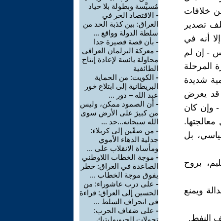
مُسيَّسة وبطولة بلا حياد
من خلافات
-
الاقتصاد الحر في
ملف تصدير
العراق: بين كذبة الحد من
سلطة الدولة وواقع ...
إلا أنه في
-
بأن قصة قصيرة جدا
-
معركة البرلمان العراقي
س - إن لم
محاولة يائسة لإعادة إنتاج
ة المرحلة
الطائفية
-
الكويت: من الحماية
مية شديدة
البريطانية إلى ابتلاع خور
ا قد يعرض
عبد الله – دور ...
-
أن الصمود ممكن، وليس
- وإن كان
من كبيرَ على الأرض سوى
معالجتها.
الله سبحانه...حد ...
-
من صفّين إلى كربلاء:
سياسي، بل
جدلية الدهاء الأموي
ومأساة الانقلاب على ...
-
موجة الخطاب اللاوطني
ليم، بروح
الصاعدة في العراق: خطر
يفوق موجة الخطاب ...
-
على درب عاشوراء: من
دالة ويمنع
الحسين إلى العراق: قراءة
في انحراف السلط ...
-
على ضفاف الحرب:
ف النفط.
تحولات الجيوبوليتيك