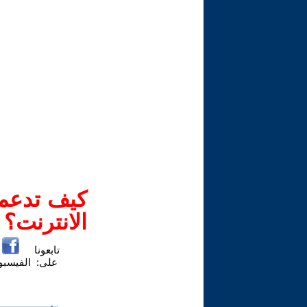
كيف تدعم-
الانترنت؟
تابعونا
على:
الفيسب