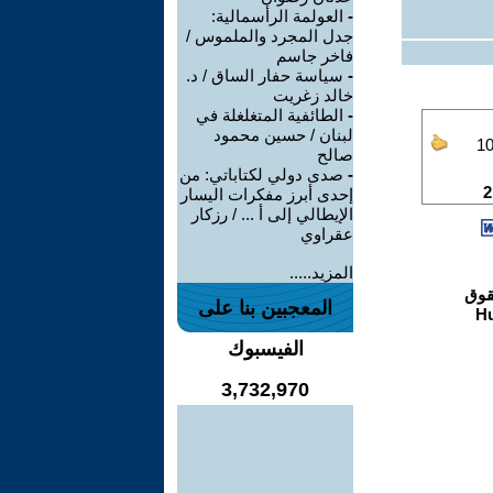
-
العولمة الرأسمالية:
جدل المجرد والملموس /
فاخر جاسم
-
سياسة حفار الساق / د.
خالد زغريت
-
الطائفية المتغلغلة في
لبنان / حسين محمود
صالح
-
صدى دولي لكتاباتي: من
إحدى أبرز مفكرات اليسار
الإيطالي إلى أ ... / رزكار
عقراوي
المزيد.....
المعجبين بنا على
الفيسبوك
3,732,970