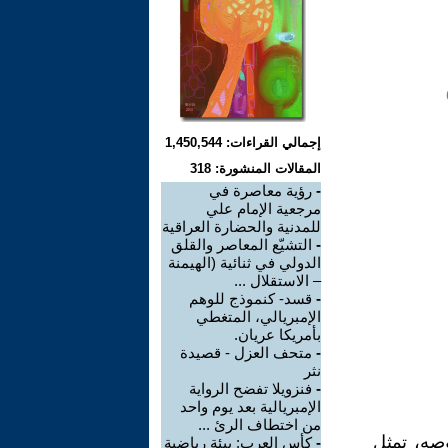
إجمالي القراءات: 1,450,544
المقالات المنشورة: 318
-
رؤية معاصرة في
مرجعية الإمام علي
للمدنية والحضارة العراقية
-
التشيّع المعاصر والقلق
الدولي في ثنائية (الهيمنة
– الاستقلال ...
-
قسد- كنموذج للوهم
الإمبريالي، المتغطي
بأمريكا عريان.
-
متحف العزل - قصيدة
نثر
-
فنزويلا تفضح الرواية
الإمبريالية بعد يوم واحد
من اختطاف الرئ ...
وحه قبل نصوصه، تمثل
-
كأس العرب: بيئة رياضية