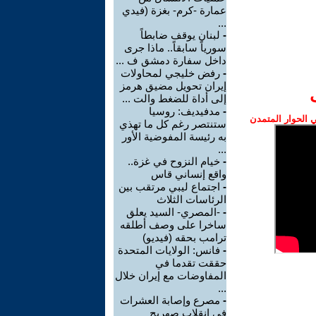
عمارة -كرم- بغزة (فيدي
...
-
لبنان يوقف ضابطاً
سورياً سابقاً.. ماذا جرى
داخل سفارة دمشق ف ...
-
رفض خليجي لمحاولات
إيران تحويل مضيق هرمز
إلى أداة للضغط والت ...
-
مدفيديف: روسيا
الحوار المتمدن
ستنتصر رغم كل ما تهذي
به رئيسة المفوضية الأور
...
-
خيام النزوح في غزة..
واقع إنساني قاس
-
اجتماع ليبي مرتقب بين
الرئاسات الثلاث
-
-المصري- السيد يعلق
ساخرا على وصف أطلقه
ترامب بحقه (فيديو)
-
فانس: الولايات المتحدة
حققت تقدما في
المفاوضات مع إيران خلال
...
-
مصرع وإصابة العشرات
في انقلاب صهريج